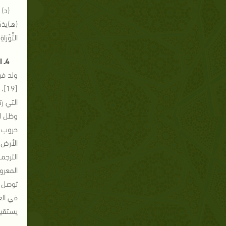
(هـ)يذكر
التَّوْرَا
4ـ الملائكة الذين ظهروا للرعاة العبرانيين ذكروا اسم النبي الموعود أحمد:
ولد في
[9
التي رت
وظل ال
الترجم
المعرو
توصل إ
في الع
يستقيم