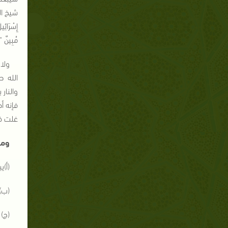
إِسْرَائِي
مُبِينٌ 
ولا
الله ص
والنار
فإنه أ
غلت في
ومن
(أ)
(ب)
(ج) 