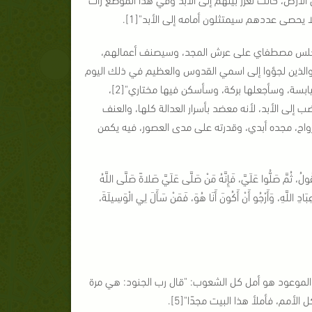
 يحصى عددهم سيمتثلون أمامه إلى الأبد"[1].
سيجلس مصطفاي على عرش المجد، وسيصنف أعمالهم،
لذين لجؤوا إلى اسمي القدوس والعظيم في ذلك اليوم
سأسكن مصطفاي بينهم، وسأحول السماء وسأجعل منها بركة ونورًا أبديًا، وسأحول اليابسة، وسأجعلها بركة، وسأسكن فيها مختاري"[2]،
ب إلى الأبد، لأنه معضد بأسرار العدالة كلها، والعنف
اح، مجده أبدي، وقدرته على مدى العصور، فيه يكمن
 صَلُّوا عَلَيَّ، فَإِنَّهُ مَنْ صَلَّى عَلَيَّ صَلاةً صَلَّى اللَّهُ
عِبَادِ اللَّهِ، وَأَرْجُو أَنْ أَكُونَ أَنَا هُوَ، فَمَنْ سَأَلَ لِي الْوَسِيلَةَ،
ي الموعود هو أمل كل الشعوب: "قال رب الجنود: هي مرة
لأمم، فأملأ هذا البيت مجدًا"[5].