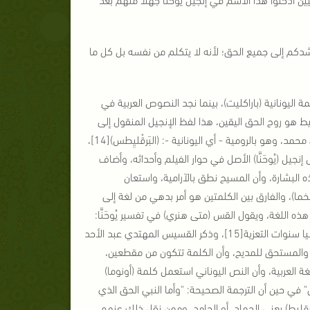
يُرشدكم إلى جميع الحق؛ لأنه لا يتكلم من نفسه بل كل ما
مة اليونانية (باراكليت)، بينما نجد النصوص العربية في
ليط هو روح الحق اليقين، هذا لفظ الإنجيل المنقول إلى
العربي"[13]، وذكر ابن إسحاق أن هذه الكلمة في إنجيل يُوحَنَّا (المُنْحَمَنَّا) بالسريانية أي محمد، وهو بالرومية - أي اليونانية -: (البَرقْليِطس)[14]،
يل (يُوحَنَّا) الأصل في حوار الفيلم وأحداثه، وأضاف
 البشارة، وأن المسيح نطق بالآرامية، واستعان
ا)، والفارق بين الكلمتين هو أمر بدهي من لغة إلى
اللغة، ويقول القس (متى هنري) في تفسير يُوحَنَّا:
كان أحد أسماء المسيا بين اليهود (مناحيم) أي (المُعَزِّي)، كان اليهود يسمون يوم المسيا سنوات التعزية[15]، وذكر القسيس المهتدي عبد الأحد
هر، والمستحق للمديح، وأن الكلمة تتكون من مقطعين،
ة العربية، وأن النص اليوناني استعمل كلمة (أونوما)
 في حين أن الترجمة الصحيحة: "وأما النبي الحق الذي
 هذا اللفظ (فارقليط) يعني الحماد، أو الحامد، وممن نقل ذلك عنهم