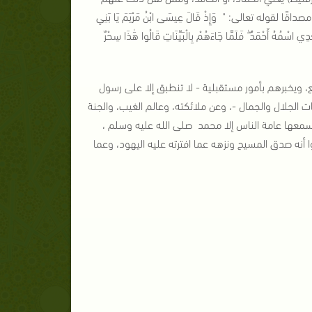
لفضل المالكي المسعودي[17]، وقيل المخلص، مصداقًا لقوله تعالى: " وَإِذْ قَالَ عِيسَى ابْنُ مَرْيَمَ يَا بَنِي
َعْدِي اسْمُهُ أَحْمَدُ ۖ فَلَمَّا جَاءَهُمْ بِالْبَيِّنَاتِ قَالُوا هَٰذَا سِحْرٌ
، ويخبرهم بأمور مستقبلية - لا تنطبق إلا على رسول
ت الجلال والجمال -، وعن ملائكته، وعالم الغيب، والجنة
سمعها عامة الناس إلا محمد صلى الله عليه وسلم ،
أنه صدق المسيح ونزهه عما افترته عليه اليهود، وعما