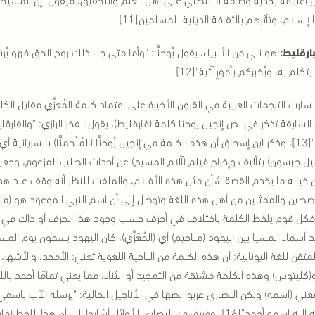
إسلام، وتأثرهم بالثقافة الدينية للمسلمين[11].
بارقليط:
هو نبي من الأنبياء، يقول يُوحَنَّا: "وأما متى جاء ذلك روح الحق فهو 
كلم به، ويُخبركم بأمورٍ آتية"[12].
سارت الترجمات العربية في القرون الأخيرة على اعتماد كلمة المُعَزِّي مقابل الكل
 السابقة تذكر في نص إنجيل يوحنا كلمة (فارقليط)، يقول الفخر الرازي: "والفارق
يل جبسون) بتأليف وإخراج فيلم (آلام المسيح) عن أحداث الصلب المزعوم، وجعل إنج
ن خياله ما يخدم القصة شأن مثل هذه الأفلام، والملفت للنظر أنه وقف عند هذه
صصين والممثلين من أهل هذه اللغة وتوصل إلى أن اسم النبي الموعود هو (منخم
فكل قوم يلفظ الكلمة باختلاف في أحرف حسب وجود هذا الحرف أو ذاك في هذه 
لمتقن للغة اليونانية: أن هذه الكلمة من الناحية اللغوية تعني: الأمجد، والأش
و(كليتوس) وهذه الكلمة مشتقة من التمجيد أو الثناء، مما يعني تمامًا أحمد باللغ
ني (اسمه) ولكن النصارى عربوا نصها في الأناجيل الحالية: "يرسله الآب باسمي"
سيبعثه الله اسمه أحمد"[16]، وفريق من النصارى الأوائل أشاروا إلى أن