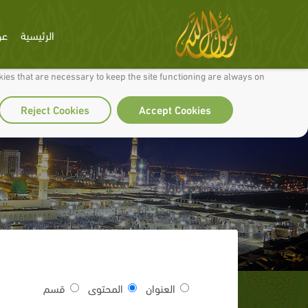
الرئيسية
عن
 to make our site work well for you and so we can continually improve it.
ies that are necessary to keep the site functioning are always on
Reject Cookies
Accept Cookies
العنوان
المحتوى
قسم