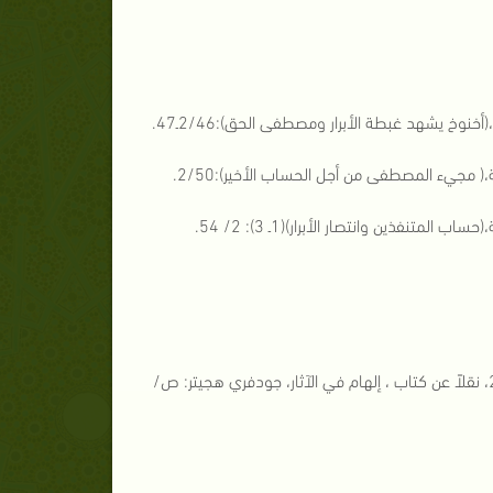
[6] - عامر، محمد رسول الله صلى الله عليه وسلم في الكتب المقدسة، ص/ 246، نقلاً عن كتاب ، إلهام في الآثار، جودفري هجيتر: ص/