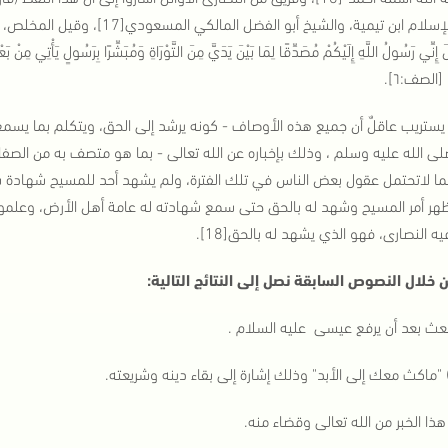
شيخ الإسلام ابن تيمية، والشيخ أبو ا
لَ إِنِّي رَسُولُ اللَّهِ إِلَيْكُمْ مُصَدِّقًا لِمَا بَيْنَ يَدَيَّ مِنَ التَّوْرَاةِ وَمُبَشِّرًا بِرَسُولٍ يَأْتِي مِنْ ب
" [الصف:٦].
 يستريب عاقلٌ أن جميع هذه الأوصاف - كونه يرشد إلى الحق، ويتكلم بما يسمع
لى الله عليه وسلم ، وذلك بإخباره عن الله تعالى - بما هو متصف به من الصفا
 بما لاتحتمل عقول بعض الناس في تلك الفترة، ولم يشهد أحد للمسيح شهادة 
ظهر أمر المسيح وشهد له بالحق حتى سمع شهادته له عامة أهل الأرض، وعلموا 
ه النصارى، فهو الذي يشهد له بالحق[18].
 خلال النصوص السابقة نصل إلى النتائج التالية:
يبعث بعد أن يرفع عيسى عليه السلام .
 "ماكث معك إلى الأبد" وذلك إشارة إلى بقاء دينه وشريعته.
هذا الخبر من الله تعالى وقضاء منه.