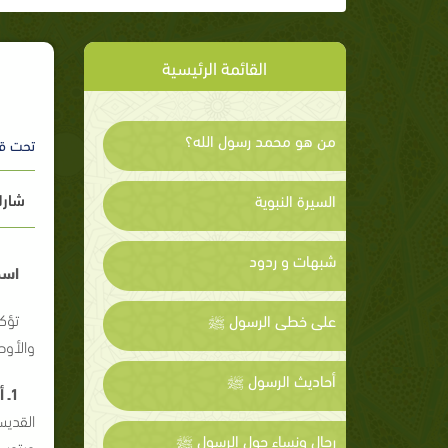
القائمة الرئيسية
من هو محمد رسول الله؟
تحت ق
شارك
السيرة النبوية
شبهات و ردود
اسم
تؤكد
على خطى الرسول ﷺ
والأو
أحاديث الرسول ﷺ
1ـ أخنوخ يصرح باسم المصطفى:
القديس
رجال ونساء حول الرسول ﷺ
ويتوسل