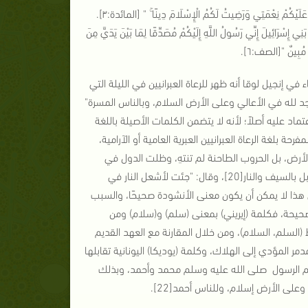
(د) يرشد إلى جميع الحق، مصداقًا لقوله تعالى:" الْيَوْمَ أَكْمَلْتُ لَكُمْ دِينَكُمْ وَأَتْمَمْتُ عَلَيْكُمْ نِعْمَتِي وَرَضِيتُ لَكُمُ الْإِسْلَامَ دِينًا ۚ " [المائدة:٣].
َ إِنِّي رَسُولُ اللَّهِ إِلَيْكُمْ مُصَدِّقًا لِمَا بَيْنَ يَدَيَّ مِنَ
ْرٌ مُبِينٌ "[الصف:٦].
ء في إنجيل لوقا أنه ظهر للرعاة العبرانيين في الليلة التي
د لله في الأعالي وعلى الأرض السلام، وبالناس المسرة"
تماد عليه أصلاً؛ لأنه لا يتضمن الكلمات الأصيلة باللغة
ة بلغة الرعاة العبرانيين العبرية العامية أو الآرامية،
لأرض، بل الحروب الطاحنة لم تنتهِ، وظلت الدول في
حروب طاحنة، وعيسى عليه السلام صرح بكل وضوح ودون لبس أنه لم يأتِ بالسلام بل بالسيف والنار[20]، وقال: "جئت لأشعل النار في
 جئت لأعطي سلامًا على الأرض أقول لكم بل انقسامًا"[21]، وعلى هذا لا يمكن أن يكون معنى الأنشودة صحيحًا، والسبب
مة صحيحة، فكلمة (إيريني) بمعنى (سلم) و(سلام) ومن
السلم، السلام)، ومن خلال المقارنة مع العهد القديم
 المؤدي إلى الهلاك، وكلمة (يوديكا) اليونانية تقابلها
هو اسم الرسول صلى الله عليه وسلم محمد وأحمد، وبذلك
على الأرض إسلام، وللناس أحمد[22].