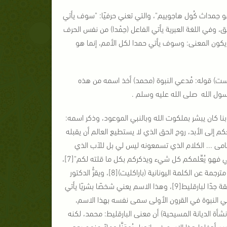
و حِمداث كُول هاجوييم"، والتي تعني حرفيًا: "سوف يأتي
ئق، وفي اللغة العبرية يأتي الفاعل (حِمْدا) من نفس الحرف
)، ويكون المعنى: وسوف يأتي حمدا لكل الأمم، إنما هو
رست) قوله: مُدعي النبوة (محمد) أخذ اسمه من هذه
بنا كان يبشر بملكوت الله وبالنبي الموعود، وذكر اسمه:
م إلى الأبد، روح الحق الذي لا يستطيع العالم أن يقبله
يتامى ... الكلام الذي تسمعونه ليس لي بل للآب الذي
أرسلني بهذا كلمتكم وأنا عندكم، وأما المعزي الروح القدس الذي سيرسله الآب باسمي فهو يُعِّلمكم كل شيء ويذكركم بكل ما قلته لكم"[7]،
قال النصارى: إن كلمة (المُعَزِّي) تعني العوض والبديل عن عيسى عليه السلام ، وهي مترجمة عن الكلمة اليونانية (باراكليت)[8]، ويقرُّ الدكتور
(سميسون) في كتابه (الروح القدس أو قوة الأعالى) أن الاسم المُعَزِّي ليس ترجمة دقيقة جدًا لبارقليط[9]، وهذا الاسم يعني شخصًا بشريًا يأتي
عي النبوة في القرون الأولى سمى نفسه بهذا الاسم،
 يرى (أدوين جونس) في كتابه (نشأة الديانة المسيحية) أن معنى البارقليط: محمد، لكنه
دخلوا هذا الاسم في إنجيل يُوحَنَّا جهلاً منهم بعد