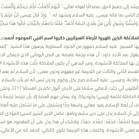
 الناس بما قاله عيسى عليه السلام ويشهد له، " وَإِذْ قَالَ عِيسَى ابْنُ مَرْيَمَ يَا بَنِي إِسْرَائِيل
ةِ وَمُبَشِّرًا بِرَسُولٍ يَأْتِي مِنْ بَعْدِي اسْمُهُ أَحْمَدُ ۖ فَلَمَّا جَاءَهُمْ بِالْبَيِّنَاتِ قَالُوا هَٰذَا سِح
جا
ها المسيح عليه السلام جمهور من الجنود السماوية يترنمون هذا النشيد: "المج
1]، يقول عبد الأحد داود: أن هذه ترجمة غامضة عن النص اليوناني الذي لايمكن الاع
ل بها الملائكة الأنشودة، ومن البدهي أن يكون الملائكة رتَّلت هذه الأنشودة المفرح
قسم الثاني والثالث من الترنيمة غير مفهوم ودون معنى؛ لأن السلام لم يعم ا
الأرض أتظنون أني
ة الخاطئة لكلمة (إيريني) و(يوديكا)، ولا يمكن فهم العبارة إلا بأن تترجما ترج
ف أن لفظ الإسلام يفيد معاني واسعة جدًا ويشتمل على ما تشتمل عليه ألفاظ (
لى أن السلام يدل على دين سليم ونافع، عكس الدين الشرير السيئ المؤذي المدمر
برية (مَحْمَدْ، مَحَمُد، حِمْدَه، حمِدْ)، ولاشك أن هذا يدل على أن المقصود 
 معنى الأنشودة، وكلمات هذه الترنيمة تكون كالتالي: الحمد لله في الأعالي، و