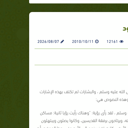
د
2026/08/07
2010/10/11
12161
ى الله عليه وسلم ، والبشارات لم تكتف بهذه الإشارات
 وهذه النصوص هي:
م ، لقد رأى رؤية: "وهناك رأيت رؤيا ثانية: مساكن
ته، ويرتاحون برفقة القديسين، وكانوا يصلون ويبتهلون
الأرض، كانت تغرز بينهم إلى الأبد وفي هذا الموضع رأت