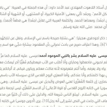
ل أستاذ اللاهوت المهتدي عبد الأحد داود: أن هذه الجملة في العبرية: "في ياف
لكل الأمم"، وحِمْد تأتي بمعنى: الأمنية الكبيرة، أو المشتهى، أو الشهية أو الشا
 (حِمْد)، ومعناها الحمد، والكلمة العربية التي تقابل (حِمْدا) هي قطعاً (أحمد
أي محمد صلى الله عليه وسلم .
 ذكر (جودفري هجيتر): "هي بشارة صريحة باسم نبي الإسلام، ونقل عن (باركهُ
سول الله صلى الله عليه وسلم .
عيسى عليه السلام كما مرَّ 
تم تحبوني فاحفظوا وصاياي وأنا أطلب من الآب فيعطيكم مُعَزِّيًا آخر ليمكث معك
ا يراه ولا يعرفه، وأما أنتم فتعرفونه لأنه ماكث معكم ويكون فيكم، لا أترككم 
سى عليه السلام ، ليبلغ الناس شريعة الله، والدليل على ذلك أن كثيرًا من مد
والأوصاف التي جاءت في النص تشير إلى أنه رجل[10]،
عترافه بكذبة وطامة لا تنطلي على أهل العلم والتحقيق، فيقول: إن المسيحيين أ