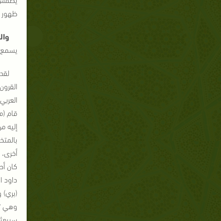
ظهور ال
وال
يسمع يت
لقد 
القرون
قام (م
إليه م
بالمتخ
أخرى، 
داود ا
(بري) 
وهي تع