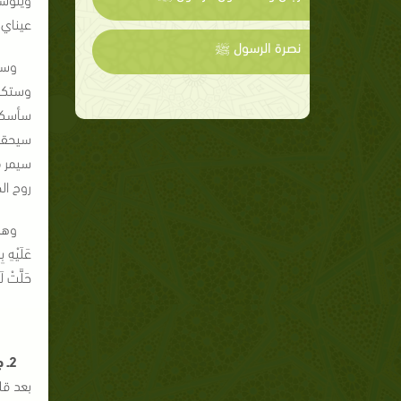
عيناي 
نصرة الرسول ﷺ
وسي
وستكو
سيحقق 
سيمر م
روح الح
وهذا 
عَلَيْهِ ب
حَلَّتْ لَ
2ـ جاء في سفر حَجَّي أن اسم النبي الموعود أحمد:
بعد قل