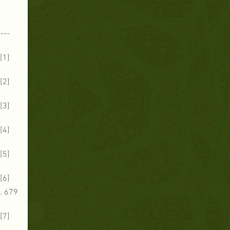
----
[1]- التوراة كتابات ما بين العهدين مخطوطات قمران ـ البحر الميت، الكتب الأسينية،(أخنوخ يشهد غبطة الأبرار ومصطفى الحق):2/46ـ47.
[2] - التوراة كتابات ما بين العهدين مخطوطات قمران ـ البحر الميت، الكتب الأسينية،( مجيء المصطفى من أجل الحساب الأخير):2/50.
[3] - التوراة كتابات ما بين العهدين مخطوطات قمران ـ البحر الميت، الكتب الأسينية،(حساب المتنفذين وانتصار الأبرار)(1ـ 3): 2/ 54.
[4] - رواه مسلم في، صحيحه، الصلاة/ 7، ح(384)، 1/ 288 ـ 289 .
[5] - حجَّي، 2 : 6 ـ7 .
679 .
[7] - يوحنا، 14 : 15 ـ 26 .