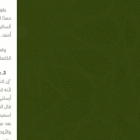
يقو
حمدًا 
الساكن
أحمد، 
وقد
الكلمة"[6]، وهذا اعتراف صريح من باحث نصراني بأن المقصود ببشارة حجَّي هو اسم ر
3ـ عيسى عليه السلام بشر بالنبي الموعود أحمد:
"إن كن
لأنه ل
بعد عي
يطمس ا