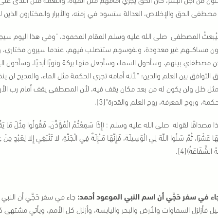
مصطفى الحق والإخلاص، العدالة ستسود في زمنه، والأبرار والمختارون الذين لا
ُبعثُ المصطفى صلى الله عليه وسلم المقام المحمود، "وفي هذا اليوم 
ن مساكنهم غير معدودة، ونفوسهم ستتصلب فيهم، عندما سيرون مختاري، وا
التوافق بين العلم والدين؛ "لأنه أمامه تجري الحكمة مثل الماء، والمديح لن ينض
ثل ظل ولن يكون له من بعد مكان يقف فيه، لأن المصطفى يقف أمام رب الأرو
كمة، وروح المعرفة، روح العلم والقدرة"[3].
مصداقًا لقوله صلى الله عليه وسلم : (إِذَا سَمِعْتُمُ الْمُؤَذِّنَ، فَقُولُوا مِثْلَ مَا يَقُولُ، ثُمَّ
ِهَا عَشْرًا، ثُمَّ سَلُوا اللَّهَ لِي الْوَسِيلَةَ، فَإِنَّهَا مَنْزِلَةٌ فِي الْجَنَّةِ، لا تَنْبَغِي إِلا لِعَبْدٍ مِنْ 
هُ الشَّفَاعَةُ)[4].
جاء في سفر حَجَّي أن النب
يل فأزلزل السماوات والأرض والبحر واليابسة، وأزلزل كل الأمم، ويأتي مشتهى كل ا