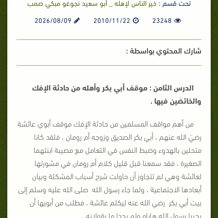
تحت قسم :
خير الناس لإهله _ أبو سعيد نجوغو مبكي صمب
2026/08/09
2010/11/22
23248
شارك المحتوي بواسطة :
الدرس الثامن : موقف أبي بكر وأهله من حادثة الإفك
والخائضين فيها .
من أهم مواقف المسلمين من حادثة الإفك موقف أبوي عائشة
رضيَ الله عنهم ، أبي بكر الصديق وزوجه أم رومان ، فلقد كانا
متحلين بالهدوء وضبط النفس في التعامل مع مصيبة ابنتهما
الصغيرة ، فقد سمعنا قبل قليل كلام أم رومان في مشورتها
لعائشة وهي لم تتجاوز أن حاولت شرح أسباب المشكلة وبيان
أبعادها الاجتماعية ، ولما جاء رسول الله صلى الله عليه وسلم إلى
بيت أبي بكر رضي الله عنه ليكلم عائشة ، فطلب من أبويها أن
يجيبا رسول الله هاباه ولم يجدا ما يقولانه .