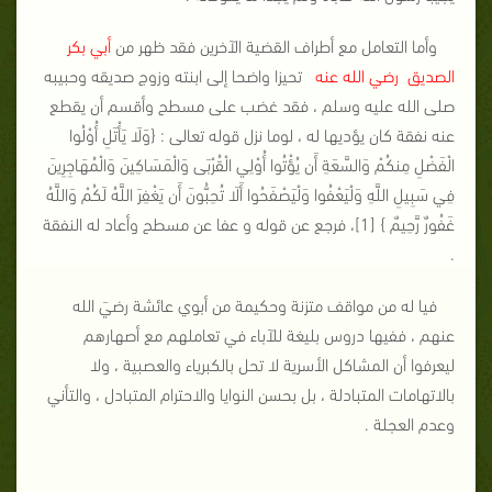
وأما التعامل مع أطراف القضية الآخرين فقد ظهر من
أبي بكر
الصديق رضي الله عنه
تحيزا واضحا إلى ابنته وزوج صديقه وحبيبه
صلى الله عليه وسلم ، فقد غضب على مسطح وأقسم أن يقطع
عنه نفقة كان يؤديها له ، لوما نزل قوله تعالى : {وَلَا يَأْتَلِ أُوْلُوا
الْفَضْلِ مِنكُمْ وَالسَّعَةِ أَن يُؤْتُوا أُوْلِي الْقُرْبَى وَالْمَسَاكِينَ وَالْمُهَاجِرِينَ
فِي سَبِيلِ اللَّهِ وَلْيَعْفُوا وَلْيَصْفَحُوا أَلَا تُحِبُّونَ أَن يَغْفِرَ اللَّهُ لَكُمْ وَاللَّهُ
غَفُورٌ رَّحِيمٌ } [1]، فرجع عن قوله و عفا عن مسطح وأعاد له النفقة
.
فيا له من مواقف متزنة وحكيمة من أبوي عائشة رضيَ الله
عنهم ، ففيها دروس بليغة للآباء في تعاملهم مع أصهارهم
ليعرفوا أن المشاكل الأسرية لا تحل بالكبرياء والعصبية ، ولا
بالاتهامات المتبادلة ، بل بحسن النوايا والاحترام المتبادل ، والتأني
وعدم العجلة .