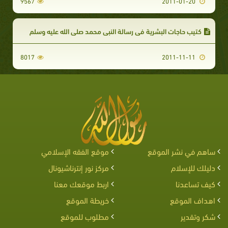
9567
2011-01-20
كتيب حاجات البشرية في رسالة النبي محمد صلى الله عليه وسلم
8017
2011-11-11
ساهم في نشر الموقع
موقع الفقه الإسلامي
دليلك للإسلام
مركز نور إنترناشيونال
كيف تساعدنا
اربط موقعك معنا
اهداف الموقع
خريطة الموقع
شكر وتقدير
مطلوب للموقع