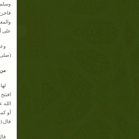
وسلم)
فاخرج 
والمع
على أ
وعن
(صلى ا
من 
لها
افتتح 
الله ع
أو كما
قال.(5)
قال