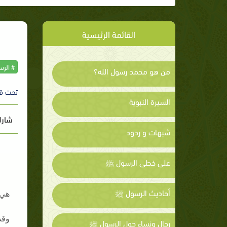
القائمة الرئيسية
# الر
من هو محمد رسول الله؟
تحت ق
السيرة النبوية
شارك
شبهات و ردود
على خطى الرسول ﷺ
أحاديث الرسول ﷺ
هي 
وقد
رجال ونساء حول الرسول ﷺ