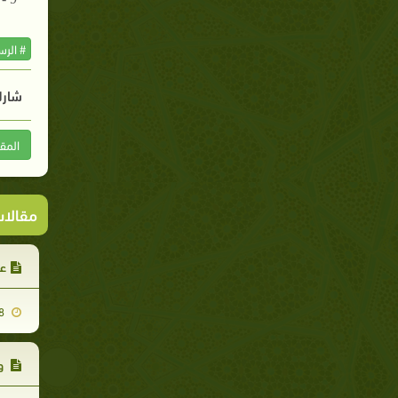
# الر
شارك
المق
مقالا
عب
2007-11-18
وب