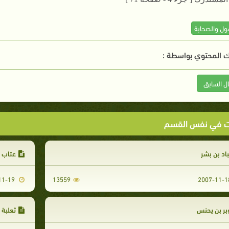
سول والصحابة
 المحتوي بواسطة :
ال السابق
ت في نفس القسم
اد بن بشر
عتاب 
2007-11-19
13559
ر بن يحنس
ثعلبة