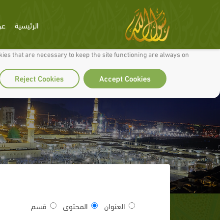
الرئيسية
عن
 to make our site work well for you and so we can continually improve it.
ies that are necessary to keep the site functioning are always on
Reject Cookies
Accept Cookies
العنوان
المحتوى
قسم