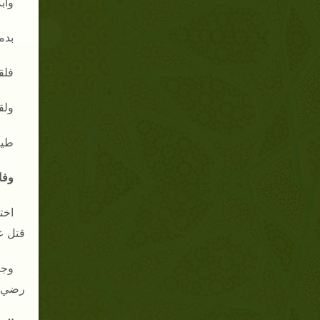
واب
بدم
فلق
ولق
طيب
وفات
اخت
قتل ع
وجا
رضي ال