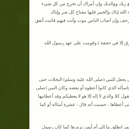
ع ربك ووالديك وإن أمراك أن تخرج من كل شيء
الله إياك والخمر فإنها مفتاح كل شر وإياك
ن الزحف وإن أصاب الناس موت وأنت فيهم فاثبت أنفق
ارق إلا في حجفة ) وقومت على عهد رسول الله
 يجعل للنبي (صلى الله عليه وسلم) النخلات حتى
اسأله الذي كانوا أعطوه أو بعضه وكان النبي (صلى
كلا والذي لا إله إلا هو لا يعطيكم وقد أعطانيها
تى أعطاها - حسبت أنه قال - عشرة أمثاله أو كما
مر انطلق بنا إلى أم أيمن نزورها كما كان رسول