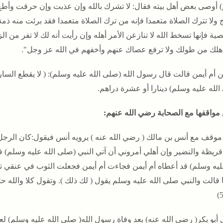
 أوصى بعض أهل بيته فقال: لا تشرك بالله وإن عذبت وإن حرقت وأط
ولا تترك الصلاة متعمدا فإنه من ترك الصلاة متعمدا فقد برئت منه ذمة 
صية فإنها تسخط الله لا تنازعن الأمر أهله وإن رأيت أنه لك لا تفر م
هلك من طولك ولا ترفع عصاك عنهم وأخفهم في الله عز وجل".
 أم أيمن قالت قال رسول الله (صلى الله عليه وسلم): ( لا يقطع الس
لله عليه وسلم) دينارا أو عشرة دراهم.
مواقفها مع الصحابة رضي الله عنهم:
 موقف مع أنس بن مالك ( رضي الله عنه ) يرويه أنس فيقول:كان الرجل
قريظة والنضير وإن أهلي أمروني أن آتي النبي (صلى الله عليه وسلم) ف
ليه وسلم) قد أعطاه أم أيمن فجاءت أم أيمن فجعلت الثوب في عنقي تقول 
 قالت والنبي صلى الله عليه وسلم يقول ( لك ذلك ). وتقول كلا والله ح
 أبو بكر( رضي الله عنه) بعد وفاة رسول الله( صلى الله عليه وسلم) لع