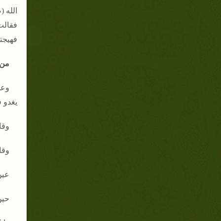
الله (
فقالت
فهيجته
من 
وعن
يغدو 
وقا
وقا
عين
حين