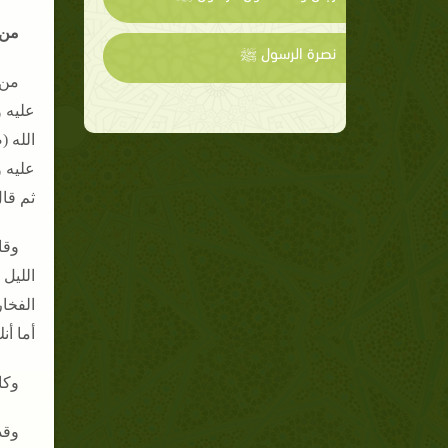
من 
نصرة الرسول ﷺ
من 
عليه 
الله (
عليه 
ثم قا
وقا
الليل 
الفخا
أما أنك
وكا
وقد