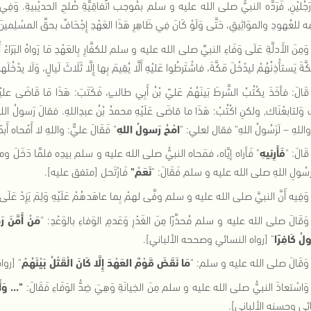
جُليْنِ
,
فَرَدَّه النبيُّ صلى الله عليه و سلم بمُوجب اتِّفاقِيَّةِ صُلحِ الحديْبيةِ
.
وَفِي 
مِه للعُهودِ والموَاثِيقِ، حَتَّى وَلَوْ كَانَ فِي ظَاهِرِ هَذَا العَهْدِ إِجْحَافٌ بحقِّ المسْلِمينَ
وَمِنَ الأَدلَّةِ عَلَى وَفَاءِ النبيِّ صلى الله عليه و سلم للكفَّارِ بِالعَهْدِ مَا رَواهُ البَرَاءُ أ
َّةَ يَستأْذِنُهُمْ ليدْخُلَ مَكَّةَ، فاشْتَرطُوا عَليْهِ أَلَّا يُقِيمَ بِها إِلَّا ثَلَاثَ لَيالٍ، وَلَا يدْخُلَها 
قَالَ
:
فأخَذَ يكْتُبُ الشَّرطَ بَينَهُمْ عَليّ بْنُ أَبِي طالبٍ، فَكَتَبَ
:
هَذَا مَا قَاضَى علي
 وَلتابعْنَاك
,
ولكنِ اكْتُبْ
:
هَذَا ما قاضَى عَلَيْهِ محمدُ بْنُ عبدِاللهِ
.
فقالَ رَسولُ ال
 واللهِ – لَرَسُولُ اللهِ
"
فقال لعلي
: "
امْحُ رَسولُ اللهِ
"
فَقَالَ عليٌّ
:
واللهِ لا أَمْحاه أَبدً
قَالَ
: "
فَأَرِنِيهِ
"
فَأراه إيَّاه، فمَحاه النبيُّ صلى الله عليه و سلم بيدِه فلمَّا دَخَلَ ومضَت
ِرسُولِ اللهِ صلى الله عليه و سلم فَقَالَ
: "
نَعَمْ
"
فَارْتَحل
[
متفق عليه
].
وَفِيه أَنَّ النبيَّ صلى الله عليه و سلم وفَّى لهمْ بِما عاهَدهُمْ عَلَيْهِ وَلِمَ يَزِدْ عَلَى ال
وَقَالَ صلى الله عليه و سلم مُحذِّرًا مِنَ الغَدْرِ وَعَدمِ الوَفاءِ بالوَعْدِ
: "
مَنْ أَمَّنَ ر
لُ كَافِرًا
"
[
رواه النسائي وصححه الألباني
].
وَقَالَ صلى الله عليه و سلم
: "
مَا نَقَضَ قَوْمٌ العَهْدَ إِلَّا كَانَ الْقَتْلُ بَيْنَهُمْ
"
[
روا
وَاسْتعاذَ النبيُّ صلى الله عليه و سلم مِنَ الخِيانَةِ وَهِيَ ضِدُّ الوَفَاءِ فَقَالَ
:
"...
وَأ
ئي وحسنه الألباني
].