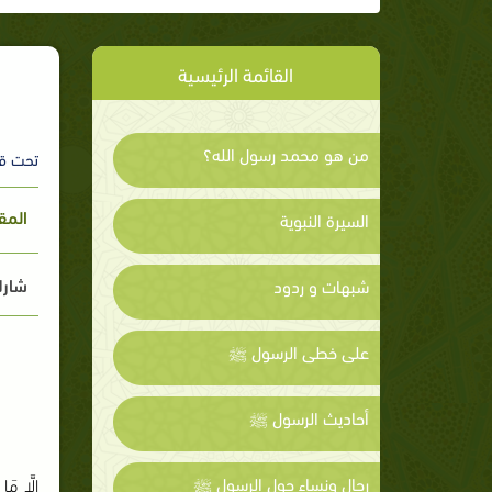
القائمة الرئيسية
من هو محمد رسول الله؟
تحت ق
المق
السيرة النبوية
شارك
شبهات و ردود
على خطى الرسول ﷺ
أحاديث الرسول ﷺ
رجال ونساء حول الرسول ﷺ
إِلَّا م