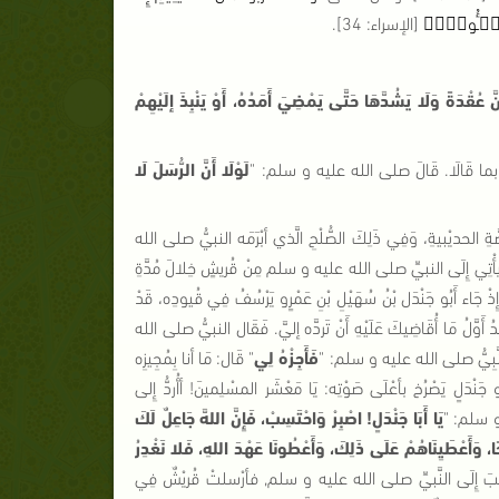
نَ مَسۡـُٔولاً۬
[
الإسراء
: 34].
نَّ عُقْدَةً وَلَا يَشُدَّهَا حَتَّى يَمْضِيَ أَمَدُهُ، أَوْ يَنْبِذَ إلَيْهِمْ
ا قَالَا
.
قَالَ صلى الله عليه و سلم
: "
لَوْلَا أَنَّ الرُّسَلَ لَا
ِ الحديْبيةِ، وَفِي ذَلِكَ الصُّلْحِ الَّذي أبْرَمَه النبيُّ صلى الله
ُلٍ يأْتِي إِلَى النبيِّ صلى الله عليه و سلم مِنْ قُريشٍ خِلالَ مُدَّةِ
 إِذْ جَاء أَبُو جَنْدَل بْنُ سُهَيْلِ بْنِ عَمْرٍو يَرْسُفُ فِي قُيودِه، قَدْ
 أَوَّلُ مَا أُقَاضِيكَ عَلَيْهِ أَنْ تَردَّه إليَّ
.
فَقَال النبيُّ صلى الله
لنَّبِيُّ صلى الله عليه و سلم
: "
فَأَجِزْهُ لِي
"
قَال
:
مَا أنا بِمُجِيزِه
 جَنْدَلٍ يَصْرُخ بأعْلَى صَوْتِه
:
يَا مَعْشَر المسْلِمينَ
!
أأُردُّ إِلى
ه و سلم
: "
يَا أَبَا جَنْدَلٍ
!
اصْبِرْ وَاحْتَسِبْ، فَإِنَّ اللهَّ جَاعِلٌ لَكَ
ًا، وَأَعْطَيِنَاهُمْ عَلَى ذَلِكَ، وَأَعْطُونَا عَهْدَ اللهِ، فَلا نَغْدِرُ
َذَهبَ إِلَى النَّبيِّ صلى الله عليه و سلم
,
فأرْسلتْ قُريْشٌ فِي