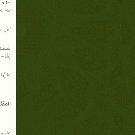
طلبِه رَ
واحْتِرا
أَهْلِ مَك
نمْنَعْك
وَأَنَا –
عليٌّ ل
المقْتُو
والنسا