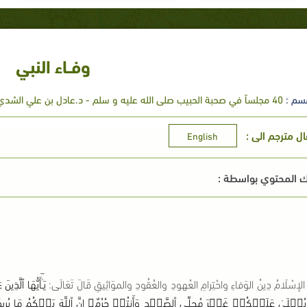
وفــاء النبي
سم :
40 مجلساً في صحبة الحبيب صلى الله عليه و سلم - د.عادل بن علي الشدي
ال مترجم الى :
English
 المحتوي بواسطة :
الإسْلَامُ دِينُ الوَفاءِ واحْتِرامِ العُهودِ والعُقُودِ والموَاثِيقِ قَالَ تَعَالَى
:
يَـٰٓأَيُّهَا ٱلّ
َا يُتۡلَىٰ عَلَيۡكُمۡ غَيۡرَ مُحِلِّى ٱلصَّيۡدِ وَأَنتُمۡ حُرُمٌ‌ۗ إِنَّ ٱللَّهَ يَحۡكُمُ مَا يُرِي