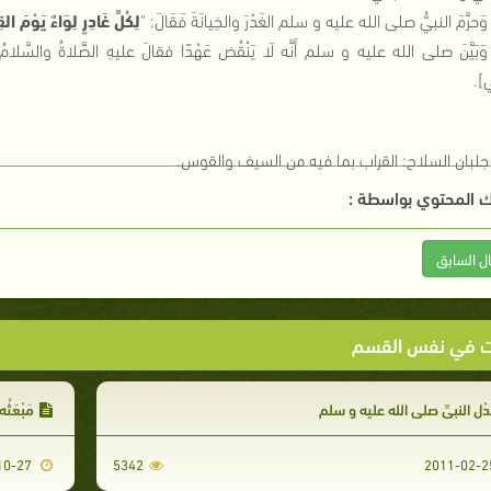
وَحرَّمَ النبيُّ صلى الله عليه و سلم الغَدْرَ والخِيانَةَ فَقَالَ
: "
لِكُلِّ غَادِرٍ لِوَاءٌ يَوْمَ ال
وَبَيَّنَ صلى الله عليه و سلم أَنَّه لَا يَنْقُض عَهْدًا فقالَ عليهِ الصَّلاةُ والسَّلامُ
ي
].
جلبان السلاح
:
القراب بما فيه من السيف والقوس
.
 المحتوي بواسطة :
ال السابق
ت في نفس القسم
دْل النبيِّ صلى الله عليه و سلم
مَبْعَثُه
2010-10-27
5342