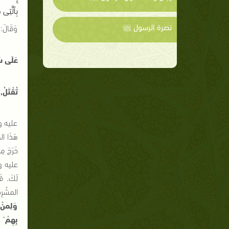
بِٱلَّتِ
نصرة الرسول ﷺ
وَقَالَ
:
عَلَى سَ
تُقْتَلُ
,
عليه و س
هَذَا الص
خَرَجَ م
عليه 
لَكَ
.
قَ
المشْرِ
وَلِمنْ م
بِهِمْ
"