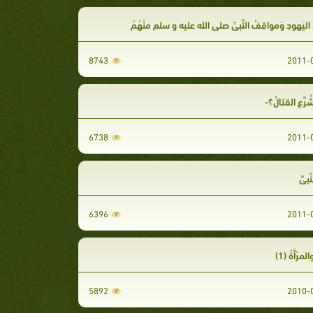
دُ اليَهودِ وَمواقِفُ النَّبيِّ صلى الله عليه و سلم منْهُمْ
8743
ُرِّع القتالُ؟-
6738
َبيِّ
6396
والمرْأَةُ (1)
5892