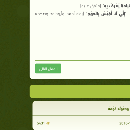
قِيَامَةِ يُعْرَفُ بِهِ
"
[
متفق عليه
].
: "
إِنِّي لَا أَخِيْسُ بِالْعَهْدِ
"
[
رواه أحمد وأبوداود وصححه
المقال التالى
 وَدَعْوَتُه قَوْمَهُ
5431