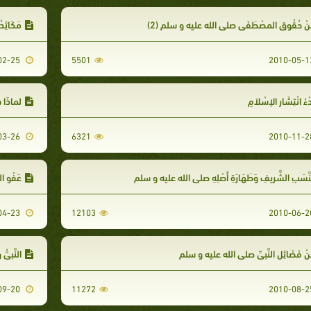
نْ حُقُوقِ المصْطَفَى صلى الله عليه و سلم (2)
مَكَائِ
2011-02-25
5501
دْءُ انْتِشَارِ الإسْلاَمِ
لماذَا ش
2011-03-26
6321
نَّسَبِ الشَّرِيفِ وَطَهَارَةِ أَصْلِهِ صلى الله عليه و سلم
عَفْو النّ
2011-04-23
12103
نْ فَضَائِلِ النَّبِيِّ صلى الله عليه و سلم
النَّبِيُّ 
2010-09-20
11272