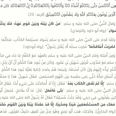
ى هِىَ أَحۡسَنُ حَتَّىٰ يَبۡلُغَ أَشُدَّهُ ۥ‌ۚ وَأَوۡفُواْ بِٱلۡعَهۡدِ‌ۖ إِنَّ ٱلۡعَهۡدَ كَا
ٱلَّذِينَ يُوفُونَ بِعَهۡدِ ٱللَّهِ وَلَا يَنقُضُونَ ٱلۡمِيثَـٰقَ
[
الرعد
: 20].
وَقالَ النَّبيُّ صلى الله عليه و سلم
: "
مَنْ كَانَ بَيْنَهُ وَبَيْنَ قَوْمٍ عَهْدٌ؛ فَلَا يَحُلَّ
وَاءٍ
"
[
رواه أبو داود والترمذي
].
وَلمّا قَدِمَ على النبيِّ صلى الله عليه و سلم رَسُولا مسيْلمةَ الكذَّابِ، فتكُلَّما بم
لضَرَبْتُ أَعْنَاقَكُمَا
"
فَجَرت سنتُه أَلا يُقْتَل رَسُولٌ
"
. [
رواه أبوداود
].
وَمِنْ أَمثِلة وَفَاءِ النبيِّ صلى الله عليه و سلم بالعهْدِ مَعَ الكَفَّارِ مَا جَاء فِي قصَّة
لم مَعَ مَنْدُوبِ قُريْشٍ سُهَيْلِ بْنِ عَمْرِو، وَكَانَ مِنْ بُنودِ هَذَا الصُّلْحِ أَنَّ أيَّ رَج
ُّلْحِ يَردُّه إِليْهِمْ وَإنْ كَانَ مُسْلمًا، وَبَينما هُمْ بِصَددِ كِتابةِ بَقيَّةِ بُنودِ هَذا الصُّلْحِ
ِنْ أَسْفَلِ مَكَّةَ حَتَّى رَمى بنفْسِه بَينَ ظُهُورِ المسْلِمينَ
.
فَقَالَ سُهيلٌ
:
هَذَا يَا محمَّدُ
و سلم
: "
إِنَّا لَمْ نَقْضِ الْكِتَابَ بَعْدُ
"
فَقَالَ
:
إِذًا لَا أُصالحُكَ عَلَى شيءٍ أَبدًا
.
فَقَالَ ا
الَ النبيُّ صلى الله عليه و سلم
: "
بَلَى فَافْعَل
"
قَالَ
:
مَا أَنَا بفَاعلٍ
.
فَجعلَ أَبُو
كينَ يفْتِنُونِي فِي دِيني وَقَدْ جئْتُ مُسْلِمًا؟ فَقَالَ لَهُ رَسُولُ اللهِ صلى الله علي
َعَكَ مِن المسْتَضْعَفِينَ فَرَجًا وَمَخْرَجًا، إِنَّا قَدْ عَقَدْنَا بَيْنَنَا وَبَيْنَ الْقَوْمِ صُلْح
[
رواه البخاريُّ
]
، وَكَذِلِكَ هَرَبَ أَبُو بَصِيرٍ وَهُوَ رَجلٌ مِنْ ثَقيفٍ حَليفٌ لقريْشٍ، ف