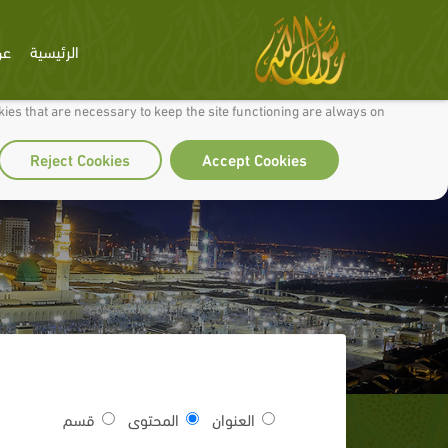
الرئيسية
عن
 to make our site work well for you and so we can continually improve it.
ies that are necessary to keep the site functioning are always on
Reject Cookies
Accept Cookies
العنوان
المحتوى
قسم