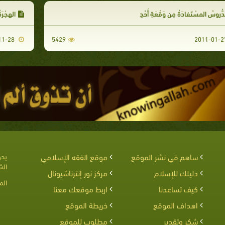
دُّروسُ المسْتَفادَةُ مِن وَقْعَةِ أُحُدٍ
الهِجْرَة
2010-11-28
5429
ساهم في نشر الموقع
موقع الفقه الإسلامي
يحق
الش
دليلك للإسلام
مركز نور إنترناشيونال
الم
كيف تساعدنا
اربط موقعك معنا
اهداف الموقع
خريطة الموقع
شكر وتقدير
مطلوب للموقع