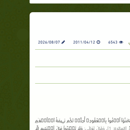
2026/08/07
2011/04/12
6543
َذِينَ ءَامَنُوٓاْ أَوۡفُواْ بِٱلۡعُقُودِ‌ۚ أُحِلَّتۡ لَكُم بَہِيمَةُ ٱلۡأَنۡعَـٰمِ
دُ
[
المائدة
: 1]
، وَقَالَ تَعَالَى
:
وَلَا تَقۡرَبُواْ مَالَ ٱلۡيَتِيمِ إِلَّا