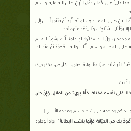
هَذا دليلٌ عَلى كَمالِ وَفَاءِ النَّبِيِّ صلى الله عليه و سلم
.
َنَّ النبيَّ صلى الله عليه و سلم لَما أَرادَ أَنْ يَعْتَمِرَ أَرْسَل إِلَى
1
)
(
إِلا بجُلُبَّانِ السِّلَاحِ
، وَلَا يدْعُو منْهم أَحدًا
.
ْهِ محمدٌ رَسولُ اللهِ
.
فَقَالُوا
:
لَو علِمْنَا أَنَّكَ رَسُولُ اللهِ لم
لهِ صلى الله عليه و سلم
: "
أَنَا – واللهِ – مُحمَّدُ بْنُ عبْدِاللهِ،
ا
.
ْ الأيامُ أَتوا عليًّا فقَالوا
:
مُرْ صاحِبك فلْيرْحَل، فذكر ذلِك
ثَّلاَثِ
.
َجُلاً عَلَى نَفْسِهِ فَقَتَلَهُ، فَأَنَا بريءٌ مِنَ القَاتِلِ
,
وَإِنْ كَانَ
ه الحاكم وصححه على شرط مسلم وصححه الألباني
].
َعُوذُ بِكَ مِنَ الخِيَانَةِ فَإِنَّها بِئْسَتِ البِطَانَةُ
"
[
رواه أبوداود