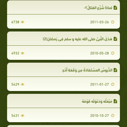
لماذَا شُرِّع القتالُ؟-
6738
2011-03-26
هَدْيُ النَّبِيِّ صلى الله عليه و سلم فِي رَمضَانَ(2)
4932
2010-05-28
الدُّروسُ المسْتَفادَةُ مِن وَقْعَةِ أُحُدٍ
5429
2011-01-27
مَبْعَثُه وَدَعْوَتُه قَوْمَهُ
5431
2010-10-27