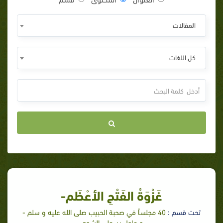
المقالات
كل اللغات
غَزْوَةُ الفَتْحِ الأعْظَم-
تحت قسم :
40 مجلساً في صحبة الحبيب صلى الله عليه و سلم -
د.عادل بن علي الشدي