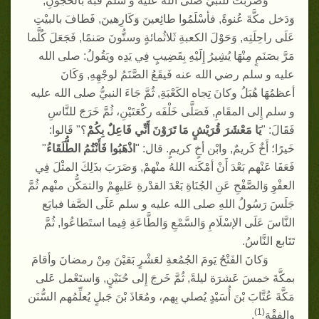
وَضُربتْ للنبيِّ صلى الله عليه و سلم قُبةٌ بالحجُونِ
,
وَدَخل مكَّةَ عُنوةً
,
فأسْلَمُوا طائِعينَ وَكَارِهينَ
,
فَطافَ بالبيْتِ
عَلَى راحِلَتِه
,
وَحَوْلَ الكعبةِ ثَلاثُمائةٍ وستُّونَ صَنمًا
,
فَجَعَلَ كُلَّما
مَرَّ بصَنَمٍ مِنْهَا يُشِيرُ إِلَيْهِ بِقَضِيبٍ فِي يَدِه ويَقُولُ
:
صلى الله
عليه و سلم رضي الله عنه فَيقَعُ الصَّنَمُ لوجْهِهِ
,
وَكَانَ
أعظمُهَا هُبَلُ وكانَ تِجاه الكَعْبَةِ
,
ثُمَّ جَاءَ النبيُّ صلى الله عليه
و سلم إِلى المقَامِ
,
فَصَلَّى خَلْفَه ركْعَتَيْنِ، ثُمَّ خَرَجَ للنَّاسِ
فَقَالَ
: "
يَا مَعْشَرَ قُرَيْشٍ مَا تَرَوْنَ أَنِّي فَاعِلٌ بِكُمْ
؟
"
قَالوا
:
خَيرًا؛ أَخٌ كَريمٌ
,
وابْن أخٍ كريمٍ
.
قال
: "
اذْهَبُوا فَأَنْتُمُ الطُّلَقَاءُ
"
فَعَفَا عَنْهم بَعْدَ أَنْ أمْكَنه اللهُ منْهمْ
,
وَضَرَبَ بذَلِكَ المثْلَ فِي
العفْوِ وَالصَّفْحِ عَنِ الجُنَاةِ بَعْدَ القدْرةِ عَليهِمْ والتمَكُّن منْهم ثُمَّ
جَلَسَ رَسُولُ اللهِ صلى الله عليه و سلم عَلَى الصَّفا فبايَع
النَّاسَ عَلَى الإسْلَامِ وَالسَّمْعِ وَالطَّاعَةِ فِيما استَطاعُوا
,
ثُمَّ
تَتَابع النَّاسُ
.
وَكانَ الفَتْحُ يَومَ الجُمُعةِ لعَشْرٍ بَقيْنَ مِنْ رمضانَ وأقامَ
بمكَّةَ خمسَ عَشرَة ليلةً
,
ثُمَّ خَرجَ إِلى حُنَيْنٍ
,
وَاستَعْمل عَلى
مَكَّةَ عُتَّابَ بْنَ أُسَيْدٍ يُصلي بِهم، ومُعَاذَ بْنَ جَبلٍ يُعلِّمُهم السُّنَن
)
1
(
والفِقْهَ
.