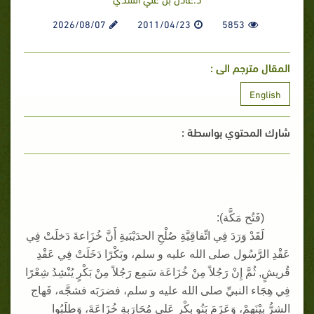
2026/08/07
2011/04/23
5853
المقال مترجم الى :
English
شارك المحتوي بواسطة :
(
فَتُح مَكَّة
):
لَقَدْ وَرَدَ فِي اتِّفاقِيَّةِ صُلْحِ الحدَيْبَيةِ أَنَّ خُزَاعةَ دَخلَتْ فِي
عَقْدِ الرَّسُول صلى الله عليه و سلم، وبَكْرًا دَخَلَتْ فِي عَقْدِ
قُريشٍ
,
ثُمَّ إِنْ رَجُلاً مِنْ خُزَاعَة سَمِع رَجُلاً مِنْ بَكْرٍ يُنْشِدُ شِعْرًا
فِي هِجَاء النبيِّ صلى الله عليه و سلم، فضرَبَه فشجَّه، فَهاج
الشرُّ بيْنَهمْ، وَعَزَمَ بَنُو بكْرٍ عَلى مُحَارَبةِ خُزَاعَةَ، وَطلَبُوا