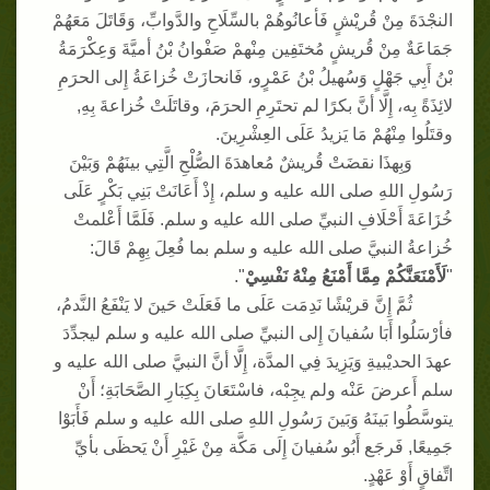
النجْدَةَ مِنْ قُريْشٍ فَأعانُوهُمْ بالسِّلَاحِ والدَّوابِّ، وَقَاتَلَ مَعَهُمْ
جَمَاعَةٌ مِنْ قُريشٍ مُختَفِين مِنْهمْ صَفْوانُ بْنُ أميَّةَ وَعِكْرَمَةُ
بْنُ أَبِي جَهْلٍ وَسُهيلُ بْنُ عَمْرٍو، فَانحازَتْ خُزاعَةُ إِلى الحرَمِ
لائِذَةً بِه، إِلَّا أنَّ بكرًا لم تحتَرِمِ الحرَمَ، وقاتَلَتْ خُزاعةَ بِهِ
,
وقتَلُوا مِنْهُمْ مَا يَزيدُ عَلَى العِشْرِينَ
.
وَبِهذَا نقضَتْ قُريشٌ مُعاهدَةَ الصُّلْحِ الَّتِي بينَهُمْ وَبَيْنَ
رَسُولِ اللهِ صلى الله عليه و سلم، إِذْ أَعَانَتْ بَنِي بَكْرٍ عَلَى
خُزَاعَةَ أَحْلَافِ النبيِّ صلى الله عليه و سلم
.
فَلَمَّا أَعْلمتْ
خُزاعةُ النبيَّ صلى الله عليه و سلم بما فُعِلَ بِهِمْ قَالَ
:
"
لَأَمْنَعَنَّكُمْ مِمَّا أَمْنَعُ مِنْهُ نَفْسِيْ
".
ثُمَّ إِنَّ قريْشًا نَدِمَت عَلَى ما فَعَلَتْ حَينَ لا يَنْفَعُ النَّدمُ،
فأرْسَلُوا أَبَا سُفيانَ إِلى النبيِّ صلى الله عليه و سلم ليجدِّدَ
عهدَ الحديْبيةِ وَيَزِيدَ فِي المدَّة، إِلَّا أنَّ النبيَّ صلى الله عليه و
سلم أَعرضَ عَنْه ولم يجِبْه، فاسْتَعَانَ بِكِبَارِ الصَّحَابَةِ؛ أَنْ
يتوسَّطُوا بَينَهُ وَبَينَ رَسُولِ اللهِ صلى الله عليه و سلم فَأَبَوْا
جَمِيعًا
,
فَرجَع أَبُو سُفيانَ إِلَى مَكَّة مِنْ غَيْرِ أَنْ يَحظَى بأيِّ
اتِّفاقٍ أَوْ عَهْدٍ
.