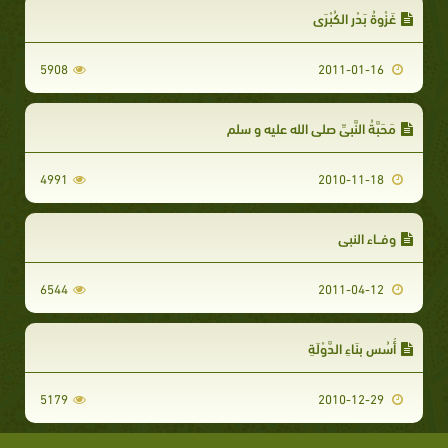
غَزْوةُ بَدْرٍ الكُبْرَى
5908
2011-01-16
مَحَبَّةُ النَّبِيِّ صلى الله عليه و سلم
4991
2010-11-18
وفــاء النبي
6544
2011-04-12
أُسُس بِنَاءِ الدَّوْلَةِ
5179
2010-12-29