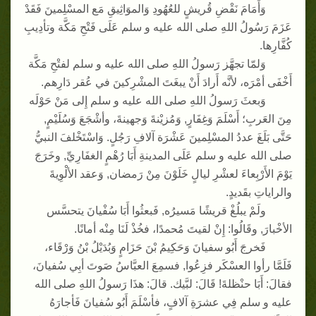
وَأَمَامَ نَقْضِ قُريشٍ للعُهُودِ وَالموَاثِيقِ مَع المسْلِمينَ فَقَدْ
عَزَمَ رَسُولُ اللهِ صلى الله عليه و سلم عَلَى فَتْحِ مَكَّة وتأدِيبِ
كُفَّارِها
.
وَلمّا تجهَّز رَسولُ اللهِ صلى الله عليه و سلم لفتْحِ مَكَّة
أَخْفَى أمْرَه، لأنَّه أَرادَ أَنْ يبغَتَ المشْرِكينَ في عُقر دَارِهم
.
وَبعثَ رَسولُ اللهِ صلى الله عليه و سلم إِلى مَنْ حَوْلَه
مِنَ العَربِ؛ أَسْلَمَ وَغِفَارٍ
,
وَمُزيْنةَ وَجهينةَ، وأشْجَعَ وَسُلَيْمٍ
,
حَتَّى بَلَغَ عددُ المسْلِمينَ عَشْرَة آلافِ رَجُلٍ
.
وَاسْتَخْلفَ النبيُّ
صلى الله عليه و سلم عَلَى المدينةِ أَبَا رُهْمٍ الغفَارِيِّ
,
وخَرَجَ
يَوْمَ الأَرْبِعاءَ لعشْرِ ليالٍ خَلَوْنَ مِنْ رَمضان
,
وَعقد الألْوِيةَ
والراياتِ بقَديدٍ
.
ولَمْ يبلُغْ قريشًا مَسيرُه
,
فَبعثُوا أَبَا سُفْيانَ يتحسَّس
الأخْبارَ
,
وقَالُوا
:
إِنْ لقيتَ مُحمدًا، فخُذْ لَنَا مِنْه أمانًا
.
فَخرجَ أَبُو سفيانَ وَحَكِيمُ بْنَ حَزَامٍ وَبُدَيْلُ بْنُ وَرْقَاء،
فَلَمَّا رأوا العسْكَر فزِعُوا
,
فسمِعَ العبَّاسُ صَوتَ أبِي سُفيانَ،
فقالَ
:
أَبَا حنْظلةَ
!
قَالَ
:
لبَّيك
.
قالَ
:
هذَا رَسولُ اللهِ صلى الله
عليه و سلم فِي عشرَةِ آلافٍ، فأسْلَمَ أَبُو سُفيانَ فَأجارَهُ