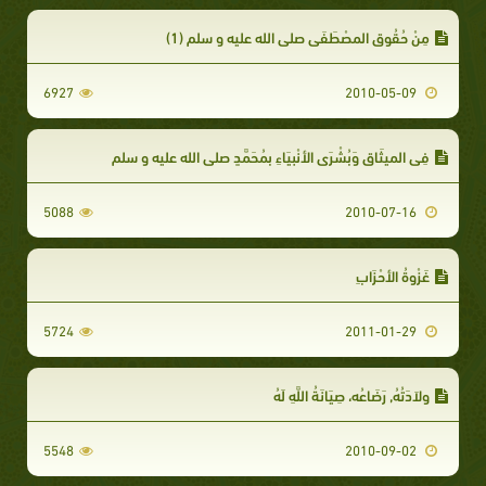
مِنْ حُقُوقِ المصْطَفَى صلى الله عليه و سلم (1)
6927
2010-05-09
فِي الميثَاقِ وَبُشْرَى الأنْبِيَاءِ بِمُحَمَّدٍ صلى الله عليه و سلم
5088
2010-07-16
غَزْوةُ الأحْزَابِ
5724
2011-01-29
وِلاَدَتُهُ, رَضَاعُه، صِيَانَةُ اللَّهِ لَهُ
5548
2010-09-02