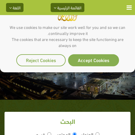
القائمة الرئيسية
اللغة
We use cookies to make our site work well for you and so we can
continually improve it.
The cookies that are necessary to keep the site functioning are
always on
غَزْوَةُ الفَتْحِ الأعْظَم-
Reject Cookies
Accept Cookies
البحث
العنوان
المحتوى
قسم