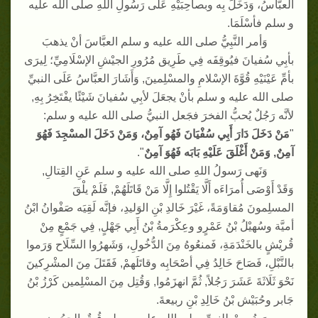
العبَّاسُ، وَدَخَلَ بِه وبصاحِبَيْهِ عَلَى رَسُولِ اللهِ صلى الله عليه
و سلم فأسْلَمَا
.
وَأمر النَّبِيُّ صلى الله عليه و سلم العبَّاسَ أنْ يذهبَ
بأبِي سُفيانَ فيُوقِفَه فِي طَرِيق مُرُورِ الجيْشِ الإسْلَامِيِّ؛ لِيرَى
بأمِّ عَيْنَيْهِ قُوَّةَ الإسْلامِ والمسْلِمينَ
,
وَأَشَارَ العبَّاسُ عَلَى النبيِّ
صلى الله عليه و سلم بأنْ يجعَلَ لأبِي سُفيانَ شَيْئًا يفْتَخِرُ بِهِ
,
لأنَّه رَجُلٌ يُحبُّ الفخرَ فجَعل النبيُّ صلى الله عليه و سلم
:
"
مَنْ دَخَلَ دَارَ أَبِي سُفْيَانَ فَهُو آمِنٌ، وَمَنْ دَخَلَ المسْجِدَ فَهُوَ
آمِنٌ
,
وَمَنْ أَغْلَقَ عَلَيْهِ بَابَه فَهُوَ آمِنٌ
".
وَنَهى رَسولُ اللهِ صلى الله عليه و سلم عَنِ القِتالِ
,
وَقَدْ أَوْصَى أُمرَاءَه أَلَّا يَقْتُلوا إِلَّا مَنْ قَاتَلَهُمْ
,
فَلَمْ يلْقَ
المسلِمونَ مُقاوَمَةً، غَيْرَ خَالدِ بْنِ الوَليدِ، فإنَّه لَقِيَه صَفْوانُ ابْنُ
أميَّة وسُهيْلُ بْنُ عَمْرٍو وعِكْرَمةُ بْنُ أَبِي جَهْلٍ
,
فِي جَمْعٍ مِنْ
قُريْشٍ بالخَنْدَمَةِ، فَمنعُوهُ مِنَ الدُّخُولِ، وَشَهرُوا السِّلَاح وَرَموا
بالنَّبْلِ، فَصَاحَ خَالِدُ فِي أصْحَابِه وقاتَلَهمْ
,
فَقَتَلَ مِنَ المشْرِكينَ
نَحْوَ ثَلَاثَةَ عَشَرَ رَجُلاً
,
ثُمَّ انهزَمُوا
,
وَقُتِل مِنَ المسْلِمين كَرْزُ بْنُ
جَابر وحُبَيْش بْنُ خَالِدِ بْنِ ربيعةَ
.