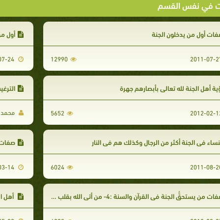
ت في نفس القسم
ات أول من يدخلون الجنة
أول من
2011-07-24
12990
ية أهل الجنة لله تعالى بأبصارهم جهرة
الترغي
محمد ن
5652
نساء في الجنة أكثر من الرجال وكذلك هم في النار
صفات من يس
2012-03-14
6024
ات من يستحقُّ الجنة في القرآن والسنة :4- من أتى الله بقلب سليم
أهل ال