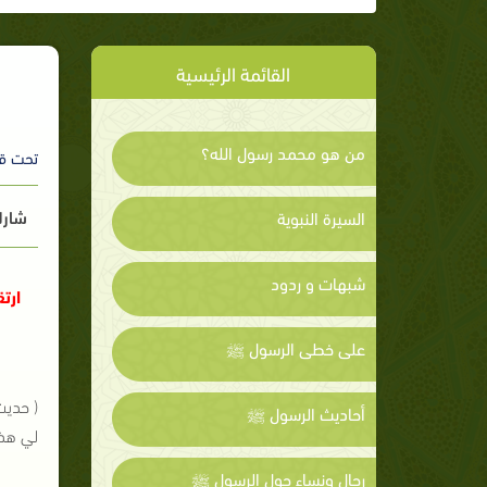
القائمة الرئيسية
من هو محمد رسول الله؟
تحت ق
شارك
السيرة النبوية
شبهات و ردود
ارت
على خطى الرسول ﷺ
( حديث
أحاديث الرسول ﷺ
لي هذا
رجال ونساء حول الرسول ﷺ