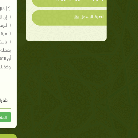
‏[*] ق
نصرة الرسول ﷺ
( إن ا
( لترف
( فيقا
( باست
بعمله 
أن الت
وكذلك 
شارك
المق