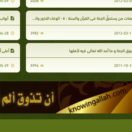
2011-05-09
4008
ت من يستحقُّ الجنة في القرآن والسنة : 6 - الوفاء النذور والخوف من يوم الحساب
أبواب 
2011-06-28
3982
ق الجنة و ما أعد الله تعالى فيه لأهلها
أعلى أ
2011-05-29
5994