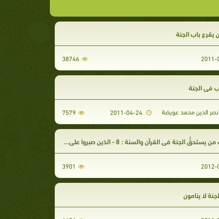
 يقرع باب الجنة
38746
ب في الجنة
صر الدين محمد عويضة
7579
2011-04-24
تحقُّ الجنة في القرآن والسنة : 8 - الذين صبروا على البأساء والضراء
3901
جنة لا ينامون