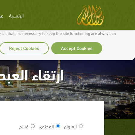
الرئيسية
عن
 to make our site work well for you and so we can continually improve it.
ies that are necessary to keep the site functioning are always on
Reject Cookies
Accept Cookies
ارتقاء العب
العنوان
المحتوى
قسم