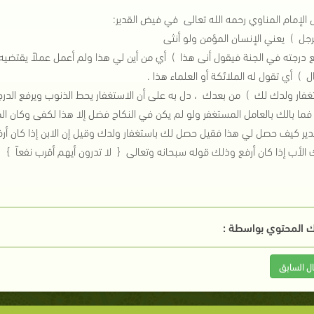
ال الإمام المناوي رحمه الله تعالى في فيض القدير:
لرجل ) يعني الإنسان المؤمن ولو أنثى
ع درجته في الجنة فيقول أنى هذا ) أي من أين لي هذا ولم أعمل عملاً يق
ل ) أي تقول له الملائكة أو العلماء هذا .
غفار ولدك لك ) من بعدك ، دل به على أن الاستغفار يحط الذنوب ويرفع الدرجا
فما بالك بالعامل المستغفر ولو لم يكن في النكاح فضل إلا هذا لكفى وكان ال
قدير كيف حصل لي هذا فقيل حصل لك باستغفار ولدك وقيل إن الابن إذا كان أرفع
الأب إذا كان أرفع وذلك قوله سبحانه وتعالى { لا تدرون أيهم أقرب نفعاً } 
 المحتوي بواسطة :
ال السابق