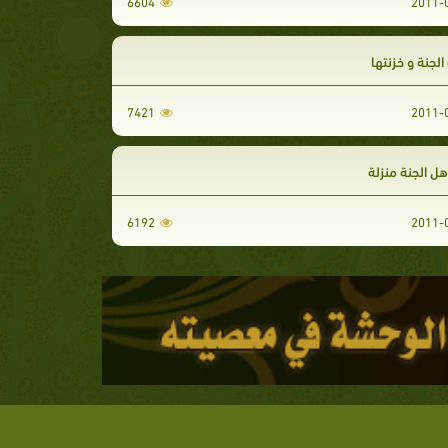
6604
الجنة و خزنتها
7421
هل الجنة منزلة
6192