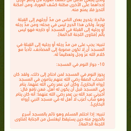
إحداهما على الأخرى مظنة كشف العورة، ومن أمكنة
التحرز فلا يمنع منه.
فائدة: يتحرج بعض الناس من مدِّ أرجلهم إلى القبلة
تورعاً. ولكن هذا الحرج ليس في محله؛ ومن مدَّ رجله
أو رجليه إلى القبلة في المسجد أو خارجه فهو ليس
بآثم [فتاوى اللجنة الدائمة].
تنبيه: يجب على من مدِّ رجله أو رجليه إلى القبلة في
المسجد أن لا تكون مصوبة إلى المصاحف، تأدباً مع
كلام الله عزّ وجلّ وتعظيماً له.
10- جواز النوم في المسجد:
يجوز النوم في المسجد لمن احتاج إلى ذلك، ولقد كان
أصحاب الصفة رضي الله عنهم ينامون في المسجد
[رواه البخاري]، وكان ابن عمر رضي الله عنهما، ينام
في المسجد قبل أن يكون له أهل. فعن نافع قال:
أخبرني عبد الله بن عمر رضي الله عنهما: أنه كان ينام
وهو شاب أعزب لا أهل له في مسجد النبي [رواه
البخاري].
تنبيه: إذا احتلم المسلم وهو نائم بالمسجد أسرع
بالخروج منه حين يستيقظ ليغتسل من الجنابة [فتاوى
اللجنة الدائمة].