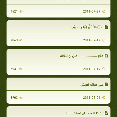
4421
2011-07-29
بِدَايَّة التَّغَيُّر إِتِّبَاع الْحَبِيْب
7043
2011-07-17
فكر .................. قبل أن تتكلم
5931
2011-07-14
على سنته نعيش
3903
2011-09-01
الفاظ لا يجب ان تستخدمها