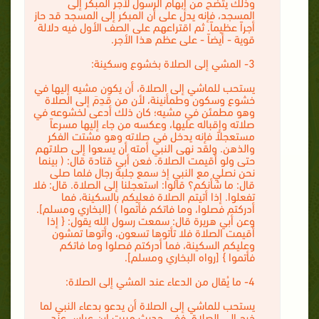
وذلك يتضح من إبهام الرسول لأجر المبكر إلى
المسجد، فإنه يدل على أن المبكر إلى المسجد قد حاز
أجراً عظيماً. ثم اقتراعهم على الصف الأول فيه دلالة
قوية - أيضاً - على عظم هذا الأجر.
3- المشي إلى الصلاة بخشوع وسكينة:
يستحب للماشي إلى الصلاة، أن يكون مشيه إليها في
خشوع وسكون وطمأنينة، لأن من قَدِمَ إلى الصلاة
وهو مطمئن في مشيه؛ كان ذلك أدعى لخشوعه في
صلاته وإقباله عليها، وعكسه من جاء إليها مسرعاً
مستعجلاً فإنه يدخل في صلاته وهو مشتت الفكر
والذهن. ولقد نهى النبي أمته أن يسعوا إلى صلاتهم
حتى ولو أقيمت الصلاة. فعن أبي قتادة قال: ( بينما
نحن نصلي مع النبي إذ سمع جلبة رجال فلما صلى
قال: ما شأنكم؟ قالوا: استعجلنا إلى الصلاة. قال: فلا
تفعلوا. إذا أتيتم الصلاة فعليكم بالسكينة، فما
أدركتم فصلوا، وما فاتكم فأتموا ) [البخاري ومسلم].
وعن أبي هريرة قال: سمعت رسول الله يقول: { إذا
أقيمت الصلاة فلا تأتوها تسعون، وأتوها تمشون
وعليكم السكينة، فما أدركتم فصلوا وما فاتكم
فأتموا } [رواه البخاري ومسلم].
4- ما يُقال من الدعاء عند المشي إلى الصلاة:
يستحب للماشي إلى الصلاة أن يدعو بدعاء النبي لما
خرج إلى الصلاة. ففي حديث مبيت ابن عباس عند