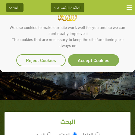
القائمة الرئيسية
اللغة
We use cookies to make our site work well for you and so we can
continually improve it.
The cookies that are necessary to keep the site functioning are
always on
اداب المساجد
Reject Cookies
Accept Cookies
البحث
العنوان
المحتوى
قسم