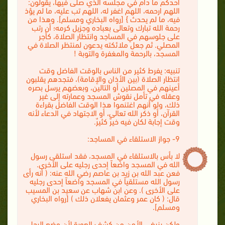
أحدكم ما دام في مجلسه الذي صلى فيها، يقولون:
اللهم ارحمه، اللهم اغفر له، اللهم تب عليه، ما لم يؤذ
فيه، ما لم يحدث } [رواه البخاري ومسلم]. وهذا من
رحمة الله تبارك وتعالى بعباده وجزيل كرمه؛ أن رتب
على جلوسهم في المساجد وانتظار الصلاة، كأجر
المصلي. ثم جعل ملائكته يدعون لمنتظر الصلاة في
المسجد، بالرحمة والمغفرة والتوبة !
تنبيه: يفرط كثير من الناس بالوقت الفاضل وقت
انتظار الصلاة (بين الأذان والإقامة)، فتجدهم يقلبون
أعينهم في المصلين أو التالين، وبعضهم يرسل بصره
وعقله في تأمل نقوش المسجد وعمارته إلى غير
ذلك، ولو أنهم اغتنموا هذا الوقت الفاضل بقراءة
القرآن، أو ذكر الله تعالى، أو الاجتهاد في الدعاء لأنه
وقت إجابة لكان فيه خيرٌ كثيرٌ.
9- جواز الاستلقاء في المساجد:
لا بأس بالاستلقاء في المسجد، فقد استلقى رسول
الله في المسجد واضعاً إحدى رجليه على الأخرى.
فعن عبد الله بن زيد بن عاصم رضي الله عنه: ( أنه رأى
رسول الله مستلقياً في المسجد واضعاً إحدى رجليه
على الأخرى ). وعن ابن شهاب عن سعيد بن المسيب
قال: ( كان عمر وعثمان يفعلان ذلك ) [رواه البخاري
ومسلم].
ولكن ينبغي الأمن من كشف العورة لأن وضع الرجل