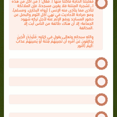
فغلبتنا الحاجة فأكلنا منها ). فقال: { من أكل من هذه
ا
...
لشجرة المنتنة فلا يقربن مسجدنا، فإن الملائكة
تتأذى مما يتأذى منه الإنس } [رواه البخاري، ومسلم]،
ومع صراحة الأحاديث في نهي آكل الثوم والبصل عن
حضور المساجد ورفع الإثم عنه لأجل تركه شهود
الجماعة؛ إلا أن هناك طائفة من الناس أبت إلا
المخالفة.
والله سبحانه وتعالى يقول في كتابه: فَلْيَحْذَرِ الَّذِينَ
يُخالِفُونَ عَنْ أَمْرِهِ أَن تُصِيبَهُمْ فِتْنَةٌ أَوْ يُصيبَهُمْ عذابٌ
ألِيمٌ [النور: