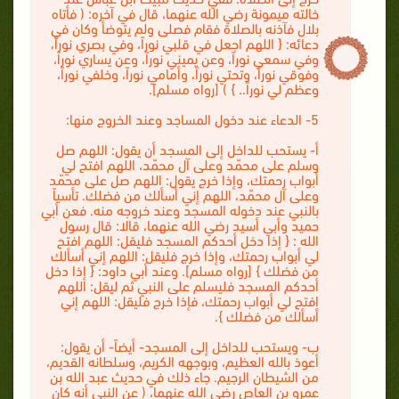
خالته ميمونة رضي الله عنهما، قال في آخره: ( فأتاه
بلال فآذنه بالصلاة فقام فصلى ولم يتوضأ وكان في
دعائه: { اللهم اجعل في قلبي نوراً، وفي بصري نوراً،
وفي سمعي نوراً، وعن يميني نوراً، وعن يساري نوراً،
وفوقي نوراً، وتحتي نوراً، وأمامي نوراً، وخلفي نوراً،
وعظم لي نوراً.. } ) [رواه مسلم].
5- الدعاء عند دخول المساجد وعند الخروج منها:
أ‌- يستحب للداخل إلى المسجد أن يقول: اللهم صل
وسلم على محمّد وعلى آل محمّد، اللهم افتح لي
أبواب رحمتك، وإذا خرج يقول: اللهم صل على محمّد
وعلى آل محمّد، اللهم إني أسألك من فضلك. تأسياً
بالنبي عند دخوله المسجد وعند خروجه منه. فعن أبي
حميد وأبي أسيد رضي الله عنهما، قالا: قال رسول
الله : { إذا دخل أحدكم المسجد فليقل: اللهم افتح
لي أبواب رحمتك، وإذا خرج فليقل: اللهم إني أسألك
من فضلك } [رواه مسلم]. وعند أبي داود: { إذا دخل
أحدكم المسجد فليسلم على النبي ثم ليقل: اللهم
افتح لي أبواب رحمتك، فإذا خرج فليقل: اللهم إني
أسألك من فضلك }.
ب‌- ويستحب للداخل إلى المسجد- أيضاً- أن يقول:
أعوذ بالله العظيم، وبوجهه الكريم، وسلطانه القديم،
من الشيطان الرجيم. جاء ذلك في حديث عبد الله بن
عمرو بن العاص رضي الله عنهما، ( عن النبي أنه كان