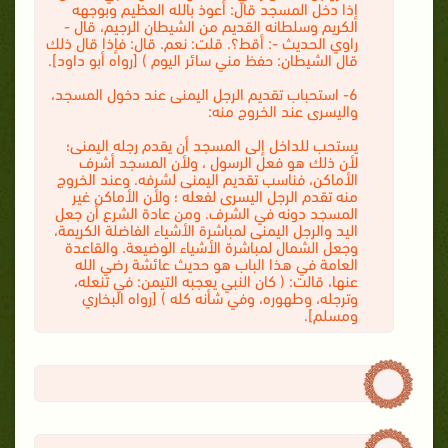
إذا دخل المسجد قال: أعوذ بالله العظيم وبوجهه
الكريم وسلطانه القديم من الشيطان الرجيم، قال -
راوي الحديث -: أقط؟. قلت: نعم. قال: فإذا قال ذلك
قال الشيطان: حفظ مني سائر اليوم ) [رواه أبو داود].
6- استحباب تقديم الرجل اليمنى عند دخول المسجد،
واليسرى عند الخروج منه:
يستحب للداخل إلى المسجد أن يقدم رجله اليمنى؛
لأن ذلك هو فعل الرسول ، ولأن المسجد أشرف
الأماكن، فناسب تقديم اليمنى لشرفه. وعند الخروج
منه تقدم الرجل اليسرى لفعله ؛ ولأن الأماكن غير
المسجد دونه في الشرف. ومن عادة الشرع أن جعل
اليد والرجل اليمنى لمباشرة الأشياء الفاضلة الكريمة،
وجعل الشمال لمباشرة الأشياء الوضيعة. والقاعدة
العامة في هذا الباب هو حديث عائشة رضي الله
عنها، قالت: ( كان النبي يعجبه التيمن: في تنعله،
وترجله، وطهوره، وفي شأنه كله ) [رواه البخاري
ومسلم].