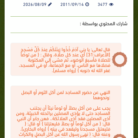
2026/08/09
2011/09/14
3477
شارك المحتوي بواسطة :
قال تعالى: يا بني آدَمَ خُذُوا زِينَتَكُمْ عِندَ كُلِّ مَسْجِدٍ
[الأعراف:31] أي عند كل صلاة، وقال : { من توضأ
للصلاة فأسبغ الوضوء، ثم مشى إلى المكتوبة
فصلاها مع الناس، أو مع الجماعة، أو في المسجد،
غفر الله له ذنوبه } [رواه مسلم].
النهي عن حضور المساجد لمن أكل الثوم أو البصل
ونحوهما:
يجب على من أكل بصلاً أو ثوماً نيئاً أن يجتنب
المساجد حتى لا يؤذي المصلين برائحته الخبيثة، ومن
آذى المصلين فقد آذى الملائكة.. فعن جابر أن النبي
قال: { من أكل ثوماً أو بصلاً فليعتزلنا } أو قال: {
فليعتزل مسجدنا وليقعد في بيته } [رواه البخاري].
وعنه قال: ( نهى رسول الله عن أكل البصل والكراث