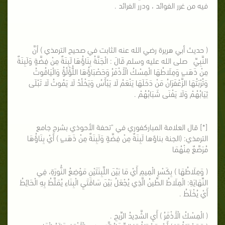
فيه من غرر الفوائد ، ودرر الفرائد .
( حديث أبي هريرة رضي الله عنه الثابت في صحيح الترمذي ) أنَّ
النَّبِيِّ صلى الله عليه وسلم قَالَ : الْجَنَّةُ بِنَاؤُهَا لَبِنَةٌ مِنْ فِضَّةٍ وَلَبِنَةٌ
مِنْ ذَهَبٍ وَمِلَاطُهَا الْمِسْكُ الْأَذْفَرُ وَحَصْبَاؤُهَا اللُّؤْلُؤُ وَالْيَاقُوتُ
وَتُرْبَتُهَا الزَّعْفَرَانُ مَنْ دَخَلَهَا يَنْعَمُ لَا يَبْأَسُ وَيَخْلُدُ لَا يَمُوتُ لَا تَبْلَى
ثِيَابُهُمْ وَلَا يَفْنَى شَبَابُهُمْ .
[*] قال العلامة المباركفوري في "تحفة الأحوذي بشرح جامع
الترمذي:
(الجنة بناؤها لَبِنَةٌ مِنْ فِضَّةٍ وَلَبِنَةٌ مِنْ ذَهَبٍ ) أَيْ بِنَاؤُهَا
مُرَصَّعٌ مِنْهُمَا
( وَمِلَاطُهَا ) بِكَسْرِ الْمِيمِ أَيْ مَا بَيْنَ اللَّبِنَتَيْنِ مَوْضِعُ النُّورَةِ، فِي
النِّهَايَةِ: الْمِلَاطُ الطِّينُ الَّذِي يُجْعَلُ بَيْنَ سَاقَتَيِ الْبِنَاءِ يُمَلَّطُ بِهِ الْحَائِطُ
أَيْ يُخْلَطُ .
( الْمِسْكُ الْأَذْفَرُ ) أَيِ الشَّدِيدُ الرِّيحِ .