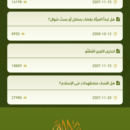
14198
2007-11-15
هل تبدأ المرأة بقضاء رمضان أو بستّ شوال؟
8955
2008-10-12
احذري التبرج المُقَنَّع
18809
2007-11-15
هل النساء مضطهدات في الإسلام؟
27985
2007-11-20