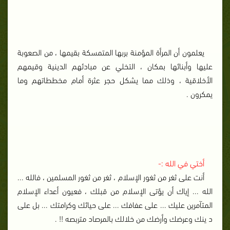
يعلمون أن المرأة المؤمنة بربها المتمسكة بقيمها ، من الصعوبة
عليها وأبنائها بمكان ، التخلي عن مبادئهم الدينية وقيمهم
الأخلاقية ، وذلك مما يشكل حجر عثرة أمام مخططاتهم وما
يمكرون .
أختي في الله :-
أنت على ثغر من ثغور الإسلام ، ثغر من ثغور المسلمين ، فالله ...
الله ... إياك أن يؤتى الإسلام من قبلك ، فعيون أعداء الإسلام
المتآمرين عليك ... على عفافك ... على حيائك وكرامتك ... بل على
د ينك وعرضك وأرضك من خلالك بالمرصاد متربصه !! .