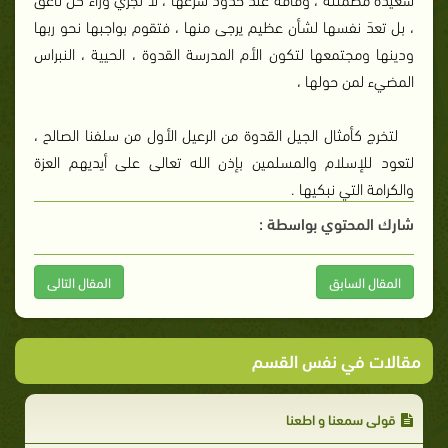
، بل تعدَ نفسها لشأن عظيم يرجى منها ، فتقوم بواجبها نحو ربها
ودينها ومجتمعها لتكون الأم المدرسة القدوة ، الحيية ، النبراس
المضيء لمن حولها ،
لتخرج كأمثال الجيل القدوة من الرعيل الأول من سلفنا الصالح ،
لتعود للإسلام والمسلمين بإذن الله تعالى على أيديهم العزة
والكرامة التي نبكيها .
شارك المحتوي بواسطة :
المقال السابق
المقال التالى
مقالات في نفس القسم
قولي سمعنا و اطعنا