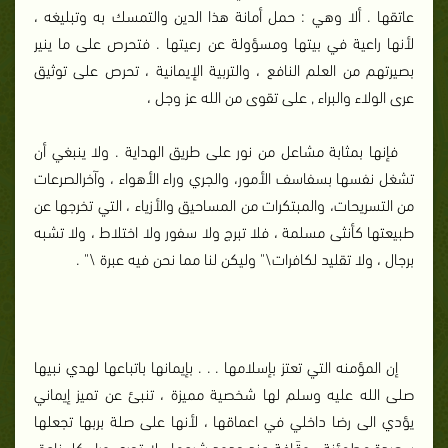
عاتقها . ألا وهي : حمل أمانة هذا الدين والتمسك به وتبليغه ،
لأنها راعية في بيتها ومسؤولة عن رعيتها . فتحرص على ما ينير
بصيرتهم من العلم النافع ، والتربية الإيمانية ، تحرص على توثيق
عرى الولاء والبراء , على تقوى من الله عز وجل ،
فإنها بمثابة مشاعل من نور على طريق الهداية . ولا ينبغي أن
تشغل نفسها بسفاسف الأمور، والجري وراء الأهواء ، وآخرالصرعات
من التسريحات، والمبتكرات من المساحيق والأزياء ، التي تخرجها عن
طبيعتها كأنثى مسلمة ، فلا تبرج ولا سفور ولا اختلاط ، ولا تشبه
برجال ، ولا تقليد لكافرات\" وليكن لنا مما نحن فيه عبرة \" .
إن المؤمنه التي تعتز بإسلامها . . . بإيمانها باتباعها لهدي نبيها
صلى الله عليه وسلم لها شخصية مميزة ، تنبئ عن تميز إيماني
يؤدي الى رضا داخلي في اعماقها ، لأنها على صلة بربها تجعلها
سعيدة مطمئنة ، وقَافة عند حدود شرعها ، لا تجري وراء كل ناعق