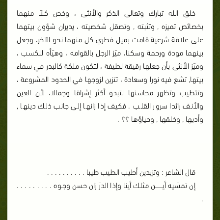
خلق الله تبارك وتعالى الذكر والأنثى ، وخص كلاً منهما
بخصائص تميزه , وتثبته , وتصقل شخصيته ، يديران شؤون بيتهما
على علاقة شرعية قامت بميل فطري كل منهما نحو الآخر، وجعل
بينهما مودة ورحمة وسكنا، ميَز الرجل بالقوامه ، وهيَأه للكسب ،
وميَز الأنثى بأن جعلها رقيقة لطيفة ، لتكون ملكة كالبدر في سماء
بيتها, تشع فيه نورا وسعادة ، تتزين لزوجها في الحدود المشروعة ،
وتتطيب وتظهر محاسنها لتبدو أكثر إشراقا وجمالا، لأن العين
والأنف رائدا سرور القلب . فكيف إذا زانها إلى جانب ذلك دينها ,
وأدبها , وخلقها , وحياؤها ؟؟ .
قال الشاعر : وتزيدين أطيب الطيب طيبا . . . . . . . . . .
إن تمسَيه أيـــــــن مثلك أينا وإذا الدرَ زان حسن وجـوه . . . . . . . . .
.