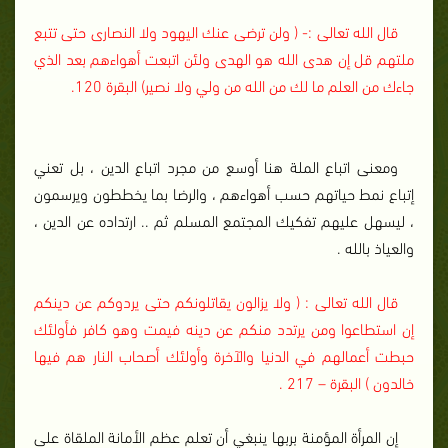
قال الله تعالى :- ( ولن ترضى عنك اليهود ولا النصارى حتى تتبع
ملتهم قل إن هدى الله هو الهدى ولئن اتبعت أهواءهم بعد الذي
جاءك من العلم ما لك من الله من ولي ولا نصير) البقرة 120.
ومعنى اتباع الملة هنا أوسع من مجرد اتباع الدين ، بل تعني
إتباع نمط حياتهم حسب أهواءهم ، والرضا بما يخططون ويرسمون
، ليسهل عليهم تفكيك المجتمع المسلم ثم .. ارتداده عن الدين ،
والعياذ بالله .
قال الله تعالى : ( ولا يزالون يقاتلونكم حتى يردوكم عن دينكم
إن استطاعوا ومن يرتدد منكم عن دينه فيمت وهو كافر فأولئك
حبطت أعمالهم في الدنيا والآخرة وأولئك أصحاب النار هم فيها
خالدون ) البقرة – 217 .
إن المرأة المؤمنة بربها ينبغي أن تعلم عظم الأمانة الملقاة على