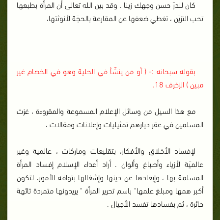
كان للدرَ حسن وجهك زينا . وقد بين الله تعالى أن المرأة بطبعها
تحب التزيَن ، تغطي ضعفها عن المقارعة بالحجَة لأنوثتها،
بقوله سبحانه :- ( أو من ينشَأ في الحلية وهو في الخصام غير
مبين ) الزخرف 18.
مع هذا السيل من وسائل الإعلام المسموعة والمقروءة ، غزت
المسلمين في عقر ديارهم تمثيليات وإعلانات ومقالات ،
لإفساد الأخلاق والأفكار، بتقليعات وماركات ، عالمية وغير
عالميَة لأزياء وأصباغ وألوان . أراد أعداء الإسلام إفساد المرأة
المسلمة بها ، وإبعادها عن دينها وإشغالها بتوافه الأمور، لتكون
أكبر همها ومبلغ علمها" باسم تحرير المرأة " يريدونها متمردة تائهة
حائرة ، ثم بفسادها تفسد الأجيال .