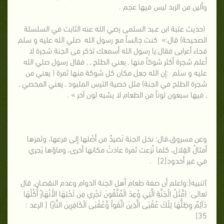
وألين من الزبد ليس فيها عجم .
(حديث عتبة ابن عـبد السلمى رضي الله عنه الثابت في السلسلة
الصحيحة) قال:» كنت جالساً مع رسول الله صلي الله عليه و سلم
فجاء أعرابى فقال:يا رسول الله أسمعك تذكر فى الجنة شجرة لا
أعلم شجرة أكثر شوكاً منها ـ يعني الطلح ـ , فقال رسول صلي الله
عليه و سلم :إن الله جعل مكان كل شوكة منها ثمرة ( يعني من
شجرة الطلح في الجنة) مثل خصية التيس الملبود ـ يعني المخصي ـ
, فيها سبعون لوناً من الطعام لا يشبه لون آخر » .
وعن مسروق،قال: نخل الجنة نَضيدٌ من أصْلها إلى فرعها، وثمرها
أمثالُ القِلال، كلما نُزعت ثمرة عادتْ مكانها أخرى، وماؤها يَجري
في غير أخدود[2] .
}تنبيه{:واعلم أن صفة طعام أهل الجنة الدوام وعدم النقصـان, قال
تعالى: {مَّثَلُ الْجَنَّةِ الَّتِي وُعِدَ الْمُتَّقُونَ تَجْرِي مِن تَحْتِهَا الأَنْهَارُ أُكُلُهَا
دَآئِمٌ وِظِلُّهَا تِلْكَ عُقْبَى الَّذِينَ اتَّقَواْ وَّعُقْبَى الْكَافِرِينَ النَّارُ} [ الرعد :
35]