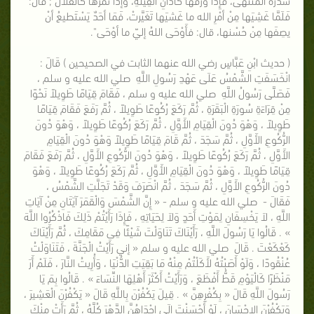
فَلَمَّا غَشِيَها مِنْ أمْرِ الله ما غَشيَها تَغَيَّرتْ، فَمَا أحَدٌ يَسْتَطيعُ أنْ
يصِفَها مِنْ حُسْنها، قال: فأَوْحَى اللهُ إليّ ما أوْحَى".
( حديث ابْنِ عَبَّاسٍ رضي الله عنهما الثابت في الصحيحين ) قَالَ :
انْخَسَفَتِ الشَّمْسُ عَلَى عَهْدِ رَسُولِ اللَّهِ صلي الله عليه و سلم ،
فَصَلَّى رَسُولُ اللَّهِ صلي الله عليه و سلم ، فَقَامَ قِيَامًا طَوِيلاً نَحْوًا
مِنْ قِرَاءَةِ سُورَةِ الْبَقَرَةِ ، ثُمَّ رَكَعَ رُكُوعًا طَوِيلاً ، ثُمَّ رَفَعَ فَقَامَ قِيَامًا
طَوِيلاً ، وَهْوَ دُونَ الْقِيَامِ الأَوَّلِ ، ثُمَّ رَكَعَ رُكُوعًا طَوِيلاً ، وَهْوَ دُونَ
الرُّكُوعِ الأَوَّلِ ، ثُمَّ سَجَدَ ، ثُمَّ قَامَ قِيَامًا طَوِيلاً وَهْوَ دُونَ الْقِيَامِ
الأَوَّلِ ، ثُمَّ رَكَعَ رُكُوعًا طَوِيلاً ، وَهْوَ دُونَ الرُّكُوعِ الأَوَّلِ ، ثُمَّ رَفَعَ فَقَامَ
قِيَامًا طَوِيلاً ، وَهْوَ دُونَ الْقِيَامِ الأَوَّلِ ، ثُمَّ رَكَعَ رُكُوعًا طَوِيلاً ، وَهْوَ
دُونَ الرُّكُوعِ الأَوَّلِ ، ثُمَّ سَجَدَ ، ثُمَّ انْصَرَفَ وَقَدْ تَجَلَّتِ الشَّمْسُ ،
فَقَالَ - صلي الله عليه و سلم - « إِنَّ الشَّمْسَ وَالْقَمَرَ آيَتَانِ مِنْ آيَاتِ
اللَّهِ ، لاَ يَخْسِفَانِ لِمَوْتِ أَحَدٍ وَلاَ لِحَيَاتِهِ ، فَإِذَا رَأَيْتُمْ ذَلِكَ فَاذْكُرُوا اللَّهَ
» . قَالُوا يَا رَسُولَ اللَّهِ ، رَأَيْنَاكَ تَنَاوَلْتَ شَيْئًا فِى مَقَامِكَ ، ثُمَّ رَأَيْنَاكَ
كَعْكَعْتَ . قَالَ صلي الله عليه و سلم « إني رَأَيْتُ الْجَنَّةَ ، فَتَنَاوَلْتُ
عُنْقُودًا ، وَلَوْ أَصَبْتُهُ لأَكَلْتُمْ مِنْهُ مَا بَقِيَتِ الدُّنْيَا ، وَأُرِيتُ النَّارَ ، فَلَمْ أَرَ
مَنْظَرًا كَالْيَوْمِ قَطُّ أَفْظَعَ ، وَرَأَيْتُ أَكْثَرَ أَهْلِهَا النِّسَاءَ » . قَالُوا بِمَ يَا
رَسُولَ اللَّهِ قَالَ « بِكُفْرِهِنَّ » . قِيلَ يَكْفُرْنَ بِاللَّهِ قَالَ « يَكْفُرْنَ الْعَشِيرَ ،
وَيَكْفُرْنَ الإِحْسَانَ ، لَوْ أَحْسَنْتَ إِلَى إِحْدَاهُنَّ الدَّهْرَ كُلَّهُ ، ثُمَّ رَأَتْ مِنْكَ