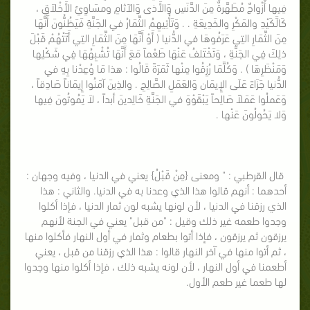
فِيها أَزْواجٌ مُطَهَّرةٌ مِنَ الدَّنَسِ وَالأَذى وَالآثامِ ومسَاوِئِ الأَخْلاَقِ ،
كَالََكَيْدِ والمَكْرِ والخَدِيعَةِ . . وَتَأْتِيهِمُ الثِّمَارُ في الجَنَّةِ فَيَظُنُّونَ أَنَّهَا
مِنَ الثِّمَارِ التِي عَرَفُوهَا في الدُّنيا ( أَوْ أَنَّهَا مِنَ الثِّمَارِ التِي أَتَتْهُمْ قَبْلَ
ذلِكَ فِي الجَنَّةِ ، وَتَخْتَلفُ عَنْهَا طَعْماً مَعَ أَنَّهَا تُشْبِهُهَا فِي شَكْلِها
وَمَنْظَرِهَا ) . وَكُلَّمَا رُزِقُوا مِنْها ثَمَرَةً قَالُوا : هذا مَا وُعِدْنا بِهِ في
الدُّنيا جَزَاءً عَلَى الإِيمَان وَالعَمَلِ الصَّالِحِ . والذِينَ آمَنُوا إِيمَاناً صَادِقاً ،
وَعَملُوا عَمَلاً صَالِحاً يَبْقَوْوَ في الجَنَّةِ خَالِدينَ أبداً ، لاَ يَمُوتُونَ فِيها
وَلا يَحُولُونَ عَنْها .
قال القرطبي : " ومعنى {مِنْ قَبْلُ} يعني في الدنيا ، وفيه وجهان :
أحدهما : أنهم قالوا هذا الذي وعدنا به في الدنيا. والثاني : هذا
الذي رزقنا في الدنيا ، لأن لونها يشبه لون ثمار الدنيا ، فإذا أكلوا
وجدوا طعمه غير ذلك وقيل : "من قبل" يعني في الجنة لأنهم
يرزقون ثم يرزقون ، فإذا أتوا بطعام وثمار في أول النهار فأكلوا منها
، ثم أتوا منها في آخر النهار قالوا : هذا الذي رزقنا من قبل ، يعني
أطعمنا في أول النهار ، لأن لونه يشبه ذلك ، فإذا أكلوا منها وجدوا
لها طعما غير طعم الأول.