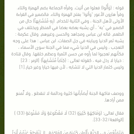
قوله : {وَأُتُوا} فعلوا من أتيت. وقرأه الجماعة بضم الهمزة والتاء.
وقرأ هارون الأعور "وأتوا" بفتح الهمزة والتاء. فالضمير في القراءة
الأولى لأهل الجنة ، وفي الثانية للخدام. {بِهِ مُتَشَابِهاً} حال من
الضمير في "به" ، أي يشبه بعضه بعضا في المنظر ويختلف في
الطعم. قاله ابن عباس ومجاهد والحسن وغيرهم. وقال عكرمة :
يشبه ثمر الدنيا ويباينه في جل الصفات. ابن عباس : هذا على وجه
التعجب ، وليس في الدنيا شيء مما في الجنة سوى الأسماء ،
فكأنهم تعجبوا لما رأوه من حسن الثمرة وعظم خلقها. وقال قتادة
: خيارا لا رذل فيه ، كقوله تعالى : {كِتَاباً مُتَشَابِهاً} [الزمر : 23]
وليس كثمار الدنيا التي لا تتشابه ، لأن فيها خيارا وغير خيار.[1]
ووصف فاكهة الجنة أيضاًبأنها كثيرة ودائمة لا تنقطع , ولا ُتُمنع
ممن أرادها,
فقال تعالى: {وَفَاكِهَةٍ كَثِيرَةٍ (32) لَا مَقْطُوعَةٍ وَلَا مَمْنُوعَةٍ (33) }
[الواقعة/32-33].
وَيَتَمَتَّعُونَ فِي الجَنَّةِ بِأَلْوانٍ كَثِيرَةٍ مِنَ الفَاكِهَةِ . لاَ تَنْقَطِعُ عَنْهُمْ أَبَداً