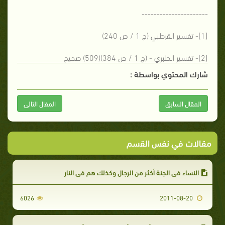
----------------------
[1]- تفسير القرطبي (ج 1 / ص 240)
[2]- تفسير الطبري - (ج 1 / ص 384)(509) صحيح
شارك المحتوي بواسطة :
المقال السابق
المقال التالى
مقالات في نفس القسم
النساء في الجنة أكثر من الرجال وكذلك هم في النار
6026
2011-08-20