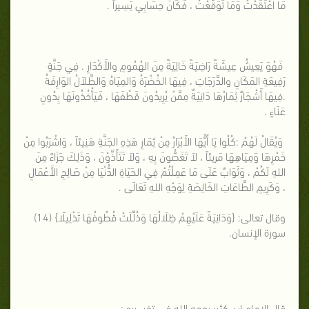
مَا اعْتَقَدْتُ وَمَا تَوَقَّعْتُ ، فَكَانَ حِسَابِي يَسِيراً .
فَهُوَ يَعِيشُ عِيشَةً رَاضِيَةً خَالِيَةً مِنَ الهُمُومِ والأَكْدَارِ . فِي جَنَّةٍ
رَفِيعَةِ المَكَانِ والدَّرَجَاتِ ، فِيهَا الخُضْرَةُ وَالمِيَاهُ وَالظَّلاَلُ الوَارِفَةُ
.فِيهَا أَشْجَارٌ ثِمَارُهَا دَانِيَةٌ مِمَّنْ يُرِيدُونَ قَطْفَهَا ، فَيَأْخُذُونَهَا بِدُونِ
عَنَاءٍ .
وَيُقَالُ لَهُمْ :كُلُوا يَا أَيُّهَا الأَبْرَارُ مِنْ ثِمَارِ هَذِهِ الجَنَّةِ هَنِيئاً ، وَاشْرَبُوا مِنْ
خَمْرِهَا وَمِيَاهِهَا مَريئاً ، لاَ تَغَصُّونَ بِهِ ، وَلاَ تَتَأَذَّوْنَ ، وَذَلِكَ جَزَاءٌ مِنَ
اللهِ لَكُمْ ، وَثَوَابٌ عَلَى مَا عَمِلْتُمْ فِي الحَيَاةِ الدُّنْيَا مِنْ صَالِحِ الأَعْمَالِ
، وَكَرِيمِ الطَّاعَاتِ الخَالِصَةِ لِوَجْهِ اللهِ تَعَالَى .
وقال تعالى: {وَدَانِيَةً عَلَيْهِمْ ظِلَالُهَا وَذُلِّلَتْ قُطُوفُهَا تَذْلِيلًا} (14)
سورة الإنسان.
قال الإمام ابن كثير رحمه الله في تفسيره :