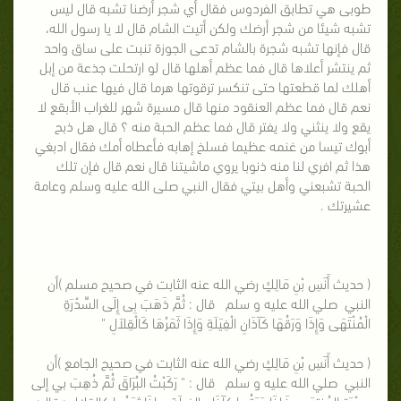
طوبى هي تطابق الفردوس فقال أي شجر أرضنا تشبه قال ليس
تشبه شيئا من شجر أرضك ولكن أتيت الشام قال لا يا رسول الله،
قال فإنها تشبه شجرة بالشام تدعى الجوزة تنبت على ساق واحد
ثم ينتشر أعلاها قال فما عظم أهلها قال لو ارتحلت جذعة من إبل
أهلك لما قطعتها حتى تنكسر ترقوتها هرما قال فيها عنب قال
نعم قال فما عظم العنقود منها قال مسيرة شهر للغراب الأبقع لا
يقع ولا ينثني ولا يفتر قال فما عظم الحبة منه ؟ قال هل ذبح
أبوك تيسا من غنمه عظيما فسلخ إهابه فأعطاه أمك فقال ادبغي
هذا ثم افري لنا منه ذنوبا يروي ماشيتنا قال نعم قال فإن تلك
الحبة تشبعني وأهل بيتي فقال النبي صلى الله عليه وسلم وعامة
عشيرتك .
( حديث أَنَسِ بْنِ مَالِكٍ رضي الله عنه الثابت في صحيح مسلم )أن
النبي صلي الله عليه و سلم قال : ثُمَّ ذَهَبَ بِى إِلَى السِّدْرَةِ
الْمُنْتَهَى وَإِذَا وَرَقُهَا كَآذَانِ الْفِيَلَةِ وَإِذَا ثَمَرُهَا كَالْقِلاَلِ "
( حديث أَنَسِ بْنِ مَالِكٍ رضي الله عنه الثابت في صحيح الجامع )أن
النبي صلي الله عليه و سلم قال : " رَكَبْتُ البُرَاقَ ثُمَّ ذُهِبَ بي إلى
سدْرَة المُنتهَى، فَإِذَا وَرَقُها كآذَانِ الفِيلَةِ، وإذَا ثمَرُها كالقلال ; قال: