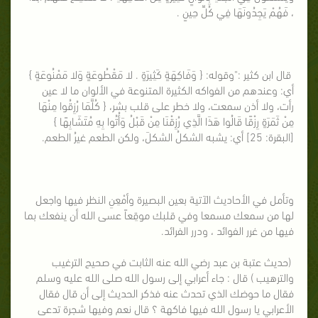
، فَهُمْ يَجِدُونَهَا فِي كُلِّ حِينٍ .
قال ابن كثير :"وقوله: { وَفَاكِهَةٍ كَثِيرَةٍ . لا مَقْطُوعَةٍ وَلا مَمْنُوعَةٍ }
أي: وعندهم من الفواكه الكثيرة المتنوعة في الألوان ما لا عين
رأت، ولا أذن سمعت، ولا خطر على قلب بشر، { كُلَّمَا رُزِقُوا مِنْهَا
مِنْ ثَمَرَةٍ رِزْقًا قَالُوا هَذَا الَّذِي رُزِقْنَا مِنْ قَبْلُ وَأُتُوا بِهِ مُتَشَابِهًا }
[البقرة: 25] أي: يشبه الشكلُ الشكلَ، ولكن الطعم غيرُ الطعم.
وتأمل في الأحاديث الآتية بعين البصيرة وأمْعِنِ النظر فيها واجعل
لها من سمعك مسمعا وفي قلبك موقِعاً عسى الله أن ينفعك بما
فيها من غرر الفوائد ، ودرر الفرائد.
(حديث عتبة بن عبد رضي الله عنه الثابت في صحيح الترغيب
والترهيب ) قال : جاء أعرابي إلى رسول الله صلى الله عليه وسلم
فقال ما حوضك الذي تحدث عنه فذكر الحديث إلى أن قال فقال
الأعرابي يا رسول الله فيها فاكهة ؟ قال نعم وفيها شجرة تدعى