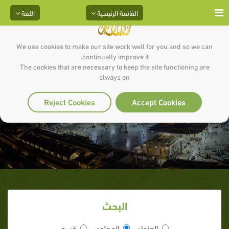
القائمة الرئيسية
اللغة
We use cookies to make our site work well for you and so we can
continually improve it.
The cookies that are necessary to keep the site functioning are
always on
فاكهة أهل الجنة
Reject Cookies
Accept Cookies
البحث
العنوان
المحتوى
قسم