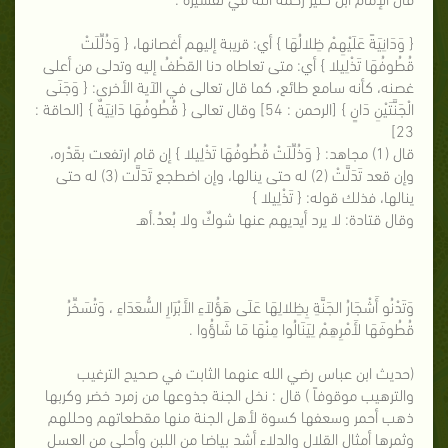
{ وَدَانِيَةً عَلَيْهِمْ ظِلالُهَا } أي: قريبة إليهم أغصانها، { وَذُلِّلَتْ
قُطُوفُهَا تَذْلِيلا } أي: متى تعاطاه دنا القطْفُ إليه وتدلى من أعلى
غصنه، كأنه سامع طائع، كما قال تعالى في الآية الأخرى: { وَجَنَى
الْجَنَّتَيْنِ دَانٍ } [الرحمن : 54] وقال تعالى { قُطُوفُهَا دَانِيَةٌ } [الحاقة :
23]
قال (1) مجاهد: { وَذُلِّلَتْ قُطُوفُهَا تَذْلِيلا } إن قام ارتفعت بقَدْره،
وإن قعد تَدَلَّتْ (2) له حتى ينالها، وإن اضطجع تَدَلَّت (3) له حتى
ينالها، فذلك قوله: { تَذْلِيلا }
وقال قتادة: لا يرد أيديهم عنها شوكٌ ولا بُعدُ.أهـ
وَتَدْنُو أَشْجَارُ الجَنَّةِ بِظِلالِهَا عَلَى هَؤُلاَءِ الأَبْرَارِ السُّعَدَاءِ ، وَتُسَخِّرُ
قُطُوفَهَا لأَمْرِهِمْ لِيَنَالُوا مِنْهَا مَا شَاؤُوا .
(حديث ابن عباس رضي الله عنهما الثابت في صحيح الترغيب
والترهيب موقوفاً ) قال : نخل الجنة جذوعها من زمرد خضر وكربها
ذهب أحمر وسعفها كسوة لأهل الجنة منها مقطعاتهم وحللهم
وثمرها أمثال القلال والدلاء أشد بياضا من اللبن وأحلى من العسل