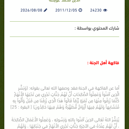
2026/08/08
2011/12/05
24230
شارك المحتوي بواسطة :
فاكهة أهل الجنة :
أما عن الفاكهة في الجنة:فقد وصفها الله تعالى بقوله: {وَبَشِّرِ
الَّذِين آمَنُواْ وَعَمِلُواْ الصَّالِحَاتِ أَنَّ لَهُمْ جَنَّاتٍ تَجْرِي مِن تَحْتِهَا الأَنْهَارُ
كُلَّمَا رُزِقُواْ مِنْهَا مِن ثَمَرَةٍ رِّزْقاً قَالُواْ هَذَا الَّذِي رُزِقْنَا مِن قَبْلُ وَأُتُواْ بِهِ
مُتَشَابِهاً وَلَهُمْ فِيهَا أَزْوَاجٌ مُّطَهَّرَةٌ وَهُمْ فِيهَا خَالِدُونَ} [ البقرة : 25]
يُبَشِّرُ اللهُ تَعَالى الذِينَ آمَنُوا بِاللهِ وَرَسُولِهِ ، وَعَمِلُوا الأَعْمَالَ الصَّالِحَةَ
، أَنَّ لَهُمْ عِنْدَهُ في الآخِرَةِ جَنَّاتٍ تَجْرِي الأَنْهَارُ في جَنَبَاتِهَا ، وَلَهُمْ