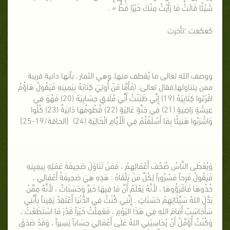
شَيْئًا قَالَتْ مَا رَأَيْتُ مِنْكَ خَيْرًا قَطُّ » .
كعكعت :تأخرت
ووصف الله تعالى ما يُقطف منهاـ وهي الثمار ـ بأنها دانية قريبة
ممن يتناولها,فقال تعالى: (فَأَمَّا مَنْ أُوتِيَ كِتَابَهُ بِيَمِينِهِ فَيَقُولُ هَاؤُمُ
اقْرَءُوا كِتَابِيَهْ (19) إِنِّي ظَنَنْتُ أَنِّي مُلَاقٍ حِسَابِيَهْ (20) فَهُوَ فِي
عِيشَةٍ رَاضِيَةٍ (21) فِي جَنَّةٍ عَالِيَةٍ (22) قُطُوفُهَا دَانِيَةٌ (23) كُلُوا
وَاشْرَبُوا هَنِيئًا بِمَا أَسْلَفْتُمْ فِي الْأَيَّامِ الْخَالِيَةِ (24) [الحاقة/19-25]
وَيُعْطَى النَّاسُ صُحُفَ أَعْمَالِهِمْ ، فَمَنْ تَنَاوَلَ صَحِيفَةَ عَمَلِهِ بِيمِيِنِهِ
فَيَقُولُ فَرِحاً مَسْرُوراً لِكُلِّ مَنْ يَلْقَاهُ : هَذِهِ هِيَ صَحِيفَةُ أَعْمَالِي ،
خُذُوهَا فَاقْرَؤُوهَا ، لأَنَّهُ يَعْلَمُ أَنَّ مَا فِيهَا خَيرٌ وَحَسَنَاتٌ ، لأَنَّهُ مِمَّنْ
بَدَّلَ اللهُ سَيِّئَاتِهِمْ حَسَنَاتٍ . إِنَّنِي كُنْتُ فِي الدُّنْيَا أَعْتَقِدُ يَقِيناً بِأَنَّنِي
سَأْحَاسَبُ أَمَامَ اللهِ فِي هَذَا اليَوْمِ ، فَعَمِلْتُ خَيْراً قَدْرَ مَا اسْتَطَعْتُ ،
وَكُنْتُ أُؤَمِّلُ أَنْ يُحَاسِبَنِي اللهُ عَلَى أَعْمَالِي حِسَاباً يَسِيراً ، وَقَدْ صَدَقَ