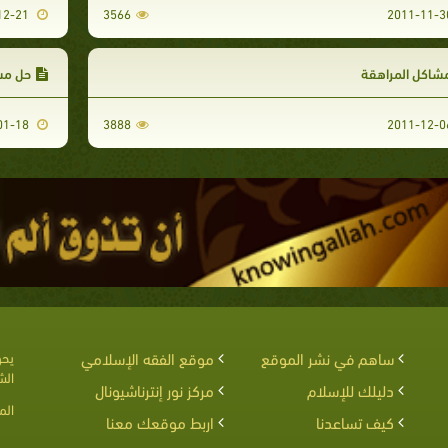
2011-12-21
3566
شاكل المراهقة
حل مشك
2012-01-18
3888
ساهم في نشر الموقع
موقع الفقه الإسلامي
يحق
الش
دليلك للإسلام
مركز نور إنترناشيونال
الم
كيف تساعدنا
اربط موقعك معنا