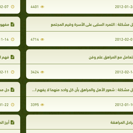
2012-02-07
4401
 مشكلة : التمرد السلبي على الأسرة وقيم المجتمع
مفهوم
2011-11-14
4714
تعامل مع المراهق علم وفن
فهم ال
2012-02-11
3424
 مشكلة : شعور الأهل والمراهق بأن كل واحد منهما لا يفهم الآخر
حل مش
2012-01-22
3395
احل المراهقة
أبرز ا