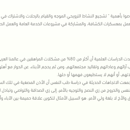
صوا بأهمية " تشجيع النشاط الترويحي الموجه والقيام بالرحلات والاشتراك ف
عمل بمعسكرات الكشافة، والمشاركة في مشروعات الخدمة العامة والعمل الصيف
كما أكدت الدراسات العلمية أن أكثر من 80% من مشكلات المراه
آرائهم وعاداتهم وتقاليد مجتمعاتهم، ومن ثم يحجم الأبناء، عن الحوار مع أهلهم
هم، أو أنهم لا يستطيعون فهمها أو حلها.
معت الاتجاهات الحديثة في دراسة طب النفس أن الأذن المصغية في تلك السن ه
نفس والخروج من زي النصح والتوجيه بالأمر، إلى زي الصداقة والتواصي وتبادل ال
 والأخ لا بلغة ولي الأمر، هو السبيل الأمثال لتكوين علاقة حميمة بين الآباء و