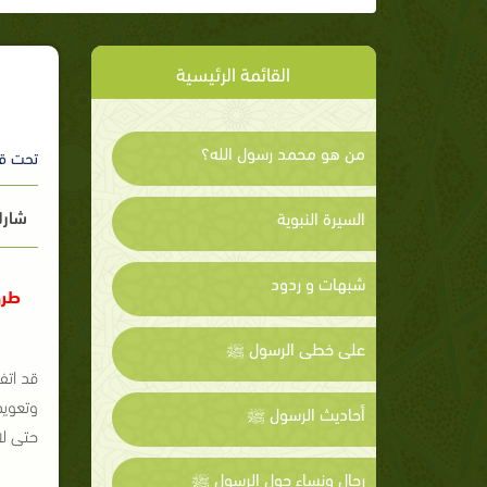
القائمة الرئيسية
من هو محمد رسول الله؟
تحت ق
شارك
السيرة النبوية
شبهات و ردود
طرق
على خطى الرسول ﷺ
قد اتف
وتعويد
أحاديث الرسول ﷺ
حتى لا
رجال ونساء حول الرسول ﷺ