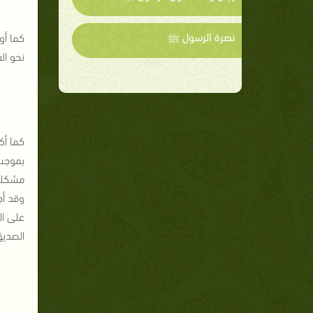
نصرة الرسول ﷺ
كما أو
نحو ال
بموجب 
مشكلات
وقد أج
على ال
الصديق