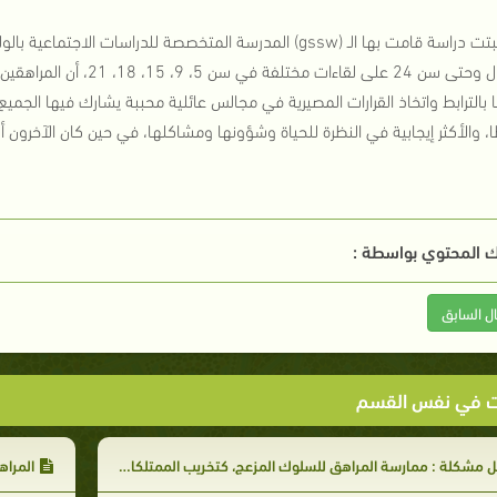
الأطفال وحتى سن 24 على لق
ا بالترابط واتخاذ القرارات المصيرية في مجالس عائلية محببة يشارك فيها الج
، والأكثر إيجابية في النظرة للحياة وشؤونها ومشاكلها، في حين كان الآخرون 
 المحتوي بواسطة :
ال السابق
ت في نفس القسم
 مشكلة : ممارسة المراهق للسلوك المزعج، كتخريب الممتلكات والبيئة والطبيعة
المراه