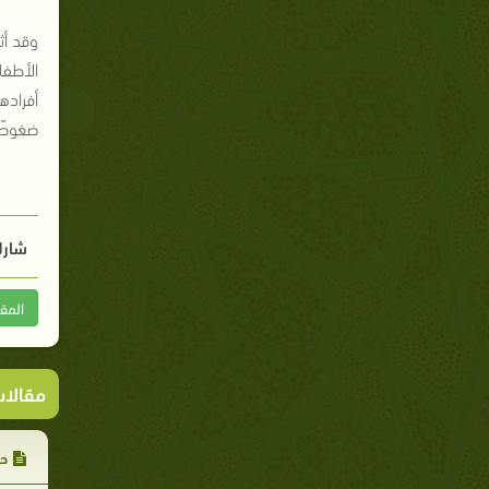
أفراده
ضغوطًا
شارك
المق
مقالا
حل