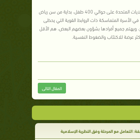
وقد أثبتت دراسة قامت بها الـ (gssw) المدرسة المتخصصة للدراسات الاجتماعية بالولايات المتحدة على حوالي 400 طفل، بداية من سن رياض
اءات مختلفة في سن 5، 9، 15، 18، 21، أن المراهقين في الأسرة المتماسكة ذات الروابط القوية التي يحظى
ميع، ويهتم جميع أفرادها بشؤون بعضهم البعض، هم الأقل
أكثر عرضة للاكتئاب والضغوط النفسية.
المقال التالى
قة: التعامل مع المرحلة وفق النظرية الإسلامية