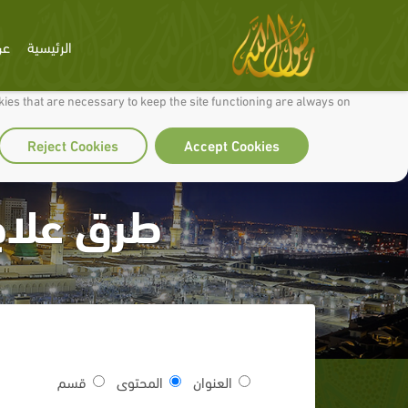
الرئيسية
عن
 to make our site work well for you and so we can continually improve it.
ies that are necessary to keep the site functioning are always on
Reject Cookies
Accept Cookies
طرق علاج 
العنوان
المحتوى
قسم