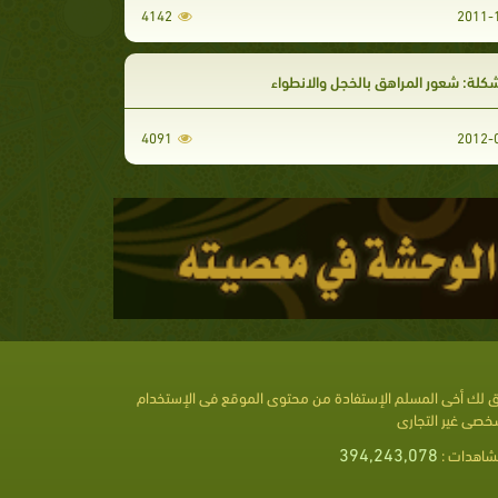
4142
لة: شعور المراهق بالخجل والانطواء
4091
 لك أخى المسلم الإستفادة من محتوى الموقع فى الإستخدام
خصى غير التجارى
394,243,078
شاهدات :