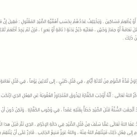
وْ يُطْعِمَ مَسَاكِينَ . وَيَخْتِلِفُ عَدَدُهُمْ بِحَسَبِ أهْمِّيَّةِ الصَّيْدِ المَقْتُولِ : فَقِيلَ إنَّ مَنْ قَ
تَلَ نَعَامَةً أَوْ حِمَارَ وَحْشٍ ، فَعَلَيْهِ ذَبْحُ بَدَنَةٍ ( نَاقَةٍ أَوْ بَعيرٍ ) ، فَإنْ لَمْ يَجِدْ أطْعَمَ
َنْ ذَلِكَ .
َرَاوَحُ مُدَّةُ الصَّوْمِ مِنْ ثَلاَثَةِ أيَّامٍ ، فِي قَتْلِ ظَبْيٍ ، إلى ثَلاثِينَ يَوْماً ، فِي قَتْلِ نَعَام
ْكُرُ اللهُ تَعَالَى : أنَّهُ أَوْجَبَ الكَفَّارَةَ لِيَذُوقَ المُتَجَاوِزُ العُقُوبَةَ عَنِ الفِعْلِ الذِي ارْتَكَبَ ف
ْ ألْحِقَتِ السُّنَّةُ قَتْلَ الصَّيْدِ خَطَأً بِقَتْلِهِ عَمْداً ، فِي وُجُوبِ الكَفَّارَةِ . وَلَكِنْ دُونَ أن
ْ عَفَا اللهُ تَعَالَى عَمَّا سَلَفَ مِنْ قَتْلِ الصَّيْدِ فِي حَالَةِ الإحْرَامِ ، الذِي تَمَّ قَبْلَ هذا التَ
مِ إلى فِعْلِ ذَلِكَ فَيَنْتَقِمُ اللهُ مِنْهُ ، واللهُ عَزيزٌ مَنيعُ الجَانِبِ . قَادِرٌ عَلَى أنْ يَنْتَقِمَ م