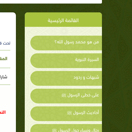
القائمة الرئيسية
من هو محمد رسول الله؟
تحت ق
المق
السيرة النبوية
شارك
شبهات و ردود
على خطى الرسول ﷺ
الن
أحاديث الرسول ﷺ
رجال ونساء حول الرسول ﷺ