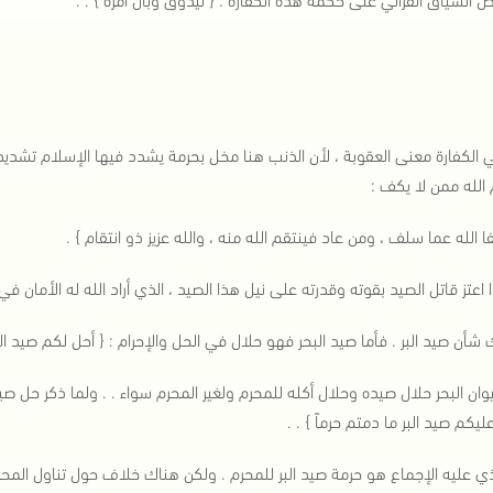
 الكفارة معنى العقوبة ، لأن الذنب هنا مخل بحرمة يشدد فيها الإسلام تشديداً
م الله ممن لا يكف :
ا الله عما سلف ، ومن عاد فينتقم الله منه ، والله عزيز ذو انتقام } .
 اعتز قاتل الصيد بقوته وقدرته على نيل هذا الصيد ، الذي أراد الله له الأمان في م
شأن صيد البر . فأما صيد البحر فهو حلال في الحل والإحرام : { أحل لكم صيد الب
ان البحر حلال صيده وحلال أكله للمحرم ولغير المحرم سواء . . ولما ذكر حل صيد
يكم صيد البر ما دمتم حرماً } . .
ي عليه الإجماع هو حرمة صيد البر للمحرم . ولكن هناك خلاف حول تناول المحرم 