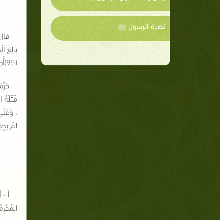
نصرة الرسول ﷺ
قال ت
بَالِغَ ال
(95)أُحِلَّ لَكُمْ صَيْدُ الْبَحْرِ وَطَعَامُهُ مَتَاعًا لَكُمْ وَلِلسَّيَّارَةِ وَحُرِّمَ عَلَيْكُمْ صَيْدُ الْبَرِّ مَا دُمْتُمْ حُرُمًا وَاتَّقُوا اللَّهَ الَّذِي إِلَيْهِ تُحْشَرُونَ (96)} سورة المائدة .
حَرَّ
قَتَلَهُ 
، وَعَلَى
لَمْ يَجِد
أ - أ
المُحْرِمُ