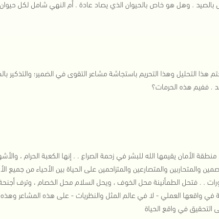
ى بالصيد . وهل هو خاص بالحيوان الذي يصاد عادة . أم النهي شامل لكل حيوان 
م هذا التحليل وهذا التحريم باستجاشة مشاعر التقوى في الضمير؛ والتذكير بالح
عد . ففيم هذه الحرمات؟
 منطقة الأمان يقيمها الله للبشر في زحمة الصراع . . إنها الكعبة الحرام ، وال
صمين والمتحاربين والمتصارعين والمتزاحمين على الحياة بين الأحياء من جميع ال
رات . . فتحل الطمأنينة محل الخوف ، ويحل السلام محل الخصام ، وترف أجنحة 
ة في واقعها العملي - لا في عالم المثل والنظريات - على هذه المشاعر وهذه
ى التحقيق في واقع الحياة