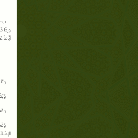
ب- أَ
وَإذَا قَ
أيَّاماً ع
وَتَت
وَيَذ
وَقَد
وَقَد
الإِسْلاَ