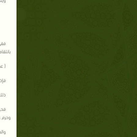
ففي
بانتقا
{ عف
فإذا
ذلك 
فحيو
وحرم عل
والذ