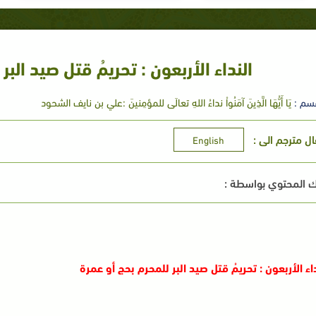
النداء الأربعون : تحريمُ قتل صيد الب
سم :
يَا أَيُّهَا الَّذِينَ آمَنُواْ نداءُ اللهِ تعالَى للمؤمِنينَ :علي بن نايف الشحود
ال مترجم الى :
English
 المحتوي بواسطة :
داء الأربعون : تحريمُ قتل صيد البر للمحرم بحج أو عمرة