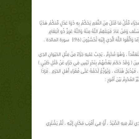
فَجَزَاء مِّثْلُ مَا قَتَلَ مِنَ النَّعَمِ يَحْكُمُ بِهِ ذَوَا عَدْلٍ مِّنكُمْ هَدْيًا
 سَلَف وَمَنْ عَادَ فَيَنتَقِمُ اللّهُ مِنْهُ وَاللّهُ عَزِيزٌ ذُو انْتِقَامٍ
مُتَعَمِّداً ، وَهُوَ مُحْرِمٌ ، يَجِبُ عَليهِ جَزَاءٌ مِنْ مِثْلِ الحَيَوانِ الذِي
مِينَ ( وَقَدْ حَكَمَ بَعْضُهُمْ بِنَحْرِ تَيْسٍ فِي جَزَاءٍ عَنْ قَتْلِ ظَبْيٍ )
فَيُذْبَحُ هُنَاكَ ، وَيُوَزَّعُ لَحْمُهُ عَلَى فُقَرَاءِ أهْلِ الحَرَمِ . فَإذَا
رُ المُحْرِمُ بَيْنَ أمُورٍ :
ي تَمَّ فِيهِ الصَّيْدُ ، أَوْ فِي أَقْرَبِ مَكَانٍ إلَيْهِ ، ثُمَّ يَشْتَرِي