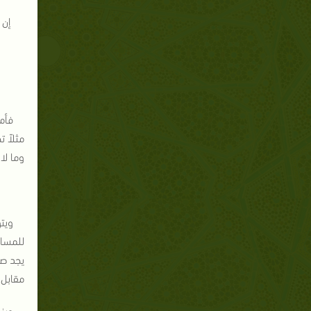
إن 
فأما
مثلاً ت
وما لا
ويت
للمساك
يجد صا
مقابل 
وينص