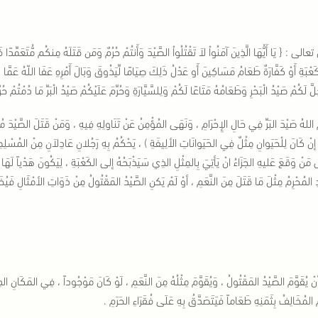
عالى : { يَا أَيُّهَا الَّذِينَ آمَنُواْ لاَ تَقْتُلُواْ الصَّيْدَ وَأَنتُمْ حُرُمٌ وَمَن قَتَلَهُ مِنكُم مُّتَعَمِّدًا 
ْكَعْبَةِ أَوْ كَفَّارَةٌ طَعَامُ مَسَاكِينَ أَو عَدْلُ ذَلِكَ صِيَامًا لِّيَذُوقَ وَبَالَ أَمْرِهِ عَفَا اللّهُ عَمَّا
مَ اللهُ صَيْدَ البَرِّ فِي حَالِ الإِحْرَامِ ، وَنَهَى المُؤْمِنُ عَنْ تَنَاولِهِ فِيهِ ، وَمَنْ قَتَلَ الصَّيْدَ 
( إنْ كَانَ لِلْحَيَوانِ مِثْلٌ فِي الحَيَوانَاتِ الألِيفَةِ ) ، يَحْكُمُ بِهِ رَجُلانِ عَادِلاَنِ مِنْ المُسْلِ
 مَنْ وَقَعَ عَليهِ الجَزَاءُ انْ يَأتِيَ بِالمِثْلِ الذِي سَيَذْبَحُهُ إلى الكَعْبَةِ ، لِيَكُونَ هَدْياً لَهَا ، 
ِ المُحْرِمُ مِثْلَ مَا قَتَلَ مِنَ النَّعَمِ ، أوْ لَمْ يَكنِ الصَّيْدُ المَقْتُولُ مِنْ ذَوَاتِ الأمْثَالِ فَيُخَيَّ
نْ يُقَوَّمَ الصَّيْدُ المَقْتُولُ ، وَيُقَوَّمَ مِثْلُهُ مِنَ النَّعَمِ ، لَوْ كَانَ مَوْجُوداً ، فِي المَكَانِ الذِ
 المُخَالِفُ بِثَمَنِهِ طَعَاماً فَيَتَصَدَّقُ بِهِ عَلَى فُقَرَاءِ الحَرَمِ .