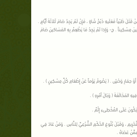
تَلَ ظَبْياً فَعَلَيهِ ذَبْحُ شَاةٍ ، فَإِنْ لَمْ يَجِدْ صَامَ ثَلاَثَةَ أيَّامٍ .
 ثَلاَثِينَ مِسْكِيناً . ج- وَإذا لَمْ يَجِدْ مَا يَطْعِمُ بِهِ المَسَاكينَ صَامَ
َةٍ أوْ حِمَارِ وَحْشٍ . ( يَصُومُ يَوْماً عَنْ إِطْعَامِ كُلِّ مِسْكِينٍ ) .
ِيهِ المَخَالَفَةَ ( وَبَالَ أمْرِهِ ) .
ْ يَكُونَ عَلَى المُخْطِىءِ إِثْمٌ .
ّحْرِيمِ ، وَقَبْلَ بُلُوغِ الحُكْمِ الشَّرْعِيِّ لِلنَّاسِ . وَمَنْ عَادَ فِي
ِمَّنْ عَصَاهُ .