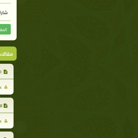
شارك
المق
مقالا
ال
عل
ال
عل