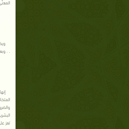
المعنّ
ويخت
. . وب
إنها
المتخا
والضرو
البشري
تعز عل