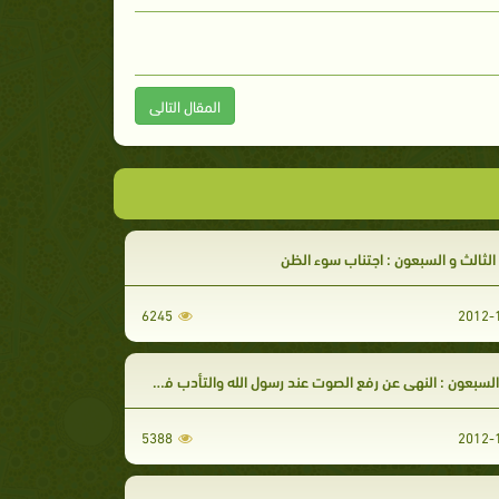
المقال التالى
 الثالث و السبعون : اجتناب سوء الظن
6245
السبعون : النهي عن رفع الصوت عند رسول الله والتأدب في خطابه
5388