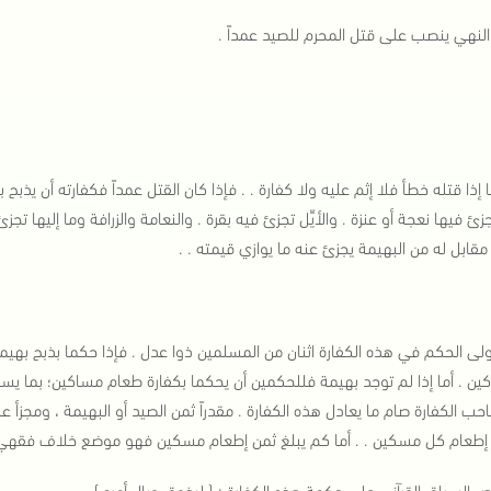
النهي ينصب على قتل المحرم للصيد عمداً .
 إذا قتله خطأ فلا إثم عليه ولا كفارة . . فإذا كان القتل عمداً فكفارته أن يذب
جزئ فيها نعجة أو عنزة . والأيِّل تجزئ فيه بقرة . والنعامة والزرافة وما إليها تج
 مقابل له من البهيمة يجزئ عنه ما يوازي قيمته . .
ولى الحكم في هذه الكفارة اثنان من المسلمين ذوا عدل . فإذا حكما بذبح بهيم
ين . أما إذا لم توجد بهيمة فللحكمين أن يحكما بكفارة طعام مساكين؛ بما يسا
حب الكفارة صام ما يعادل هذه الكفارة . مقدراً ثمن الصيد أو البهيمة ، ومجزأ
إطعام كل مسكين . . أما كم يبلغ ثمن إطعام مسكين فهو موضع خلاف فقهي . ول
 السياق القرآني على حكمة هذه الكفارة : { ليذوق وبال أمره } . .