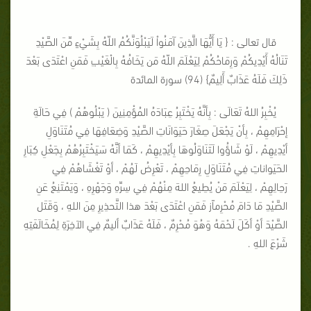
قال تعالى : { يَا أَيُّهَا الَّذِينَ آمَنُواْ لَيَبْلُوَنَّكُمُ اللّهُ بِشَيْءٍ مِّنَ الصَّيْدِ
تَنَالُهُ أَيْدِيكُمْ وَرِمَاحُكُمْ لِيَعْلَمَ اللّهُ مَن يَخَافُهُ بِالْغَيْبِ فَمَنِ اعْتَدَى بَعْدَ
ذَلِكَ فَلَهُ عَذَابٌ أَلِيمٌ} (94) سورة المائدة
يُخْبِرُ اللهُ تَعَالَى : بِأنَّهُ يَخْتَبِرُ عِبَادَهُ المُؤْمِنِينَ ( يَبْلُوهُمْ ) فِي حَالَةِ
إحْرَامِهِمْ ، بِأنْ يَجْعَلَ صِغَارَ حَيَوَانَاتِ الصَّيْدِ وَضِعَافِهَا فِي مُتَنَاوَلِ
أيْدِيهِمْ ، لَوْ شَاؤُوا لَتَنَاوَلُوهَا بِأيْدِيهِمْ ، كَمَا أنَّهُ سَيَخْتَبِرُهُمْ بِجَعْلِ كِبَارِ
الحَيَواناتِ فِي مُتَنَاوَلِ رِمَاحِهِمْ ، تَعْرِضُ لَهُمْ ، أوْ تَغْشَاهُمْ فِي
رَحِالِهِمْ ، لِيَعْلَمَ مَنْ يُطِيعُ اللهَ مِنْهُمْ فِي سِرِّهِ وَجَهْرِهِ ، وَيَمْتَنِعُ عَنِ
الصَّيْدِ مَا دَامَ مُحْرِماًز فَمَنِ اعْتَدَى بَعْدَ هذا التَّحذِيرِ مِنَ اللهِ ، وَقَتَل
الصَّيْدَ أوْ أكَلَ لَحْمَهُ وَهُوَ مُحْرِمٌ ، فَلَهُ عَذَابٌ أليمٌ فِي الآخِرَةِ لِمُخَالَفَتِهِ
شَرْعَ اللهِ .