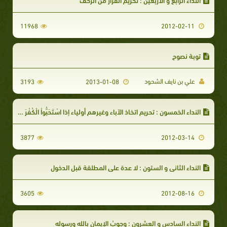
11968
2012-02-11
توبة نصوح
علي بن نايف الشحود
3193
2013-01-08
النداء الخمسون : تحريم اتخاذ الآباء وغيرهم أولياء إذا اسْتَحَبُّواْ الْكُفْرَ عَلَى الإِيمَانِ
3877
2012-03-14
النداء الثاني و الستون : لا عدة على المطلقة قبل الدخول
3605
2012-08-16
النداء السادس و العشرون : وجوبُ الإيمان بالله ورسوله