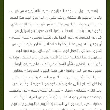
إنه صيد سهل ، يسوقه الله إليهم . صيد تناله أيديهم من قريب ،
وتناله رماحهم بلا مشقة . ولقد حكي أن الله ساق لهم هذا الصيد
حتى لكان يطوف بخيامهم ومنازلهم من قريب! . . إنه الإغراء الذي
يكون فيه الابتلاء . . إنه ذات الإغراء الذي عجزت بنو إسرائيل من
قبل عن الصمود له ، حين ألحوا على نبيهم موسى - عليه السلام -
أن يجعل الله لهم يوماً للراحة والصلاة لا يشتغلون فيه بشيء من
شئون المعاش . فجعل لهم السبت . ثم ساق إليهم صيد البحر
يجيئهم قاصداً الشاطئ متعرضاً لأنظارهم في يوم السبت . فإذا لم
يكن السبت اختفى ، شأن السمك في الماء . فلم يطيقوا الوفاء
بعهودهم مع الله؛ وراحوا - في جبلة اليهود المعروفة - يحتالون
على الله فيحوّطون على السمك يوم السبت ولا يصيدونه؛ حتى
إذا كان الصباح التالي عادوا فأمسكوه من التحويطة! وذلك الذي
وجه الله - سبحانه - رسوله - صلى الله عليه وسلم - لأن يواجههم
ويفضحهم به في قوله تعالى : { واسألهم عن القرية التي كانت
حاضرة البحر ، إذ يعدون في السبت إذ تأتيهم حيتانهم يوم سبتهم
شرعاً ، ويوم لا يسبتون لا تأتيهم . كذلك نبلوهم بما كانوا