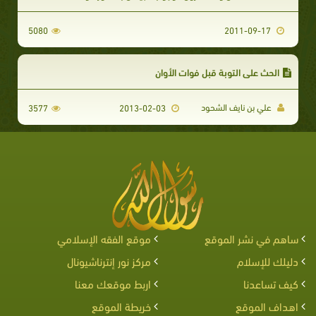
5080
2011-09-17
الحث على التوبة قبل فوات الأوان
علي بن نايف الشحود
3577
2013-02-03
ساهم في نشر الموقع
موقع الفقه الإسلامي
دليلك للإسلام
مركز نور إنترناشيونال
كيف تساعدنا
اربط موقعك معنا
اهداف الموقع
خريطة الموقع