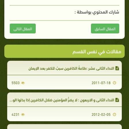
شارك المحتوي بواسطة :
المقال السابق
المقال التالى
مقالات في نفس القسم
النداء الثاني عشر :طاعةُ الكافرين سببٌ للكفر بعد الإيمان
5503
2011-07-18
النداء الثاني و الاربعون : لا يضرُّ المؤمنين ضلال الكافرين إذا بذلوا الوسع في هدايتهم فأبوا
4231
2012-02-05