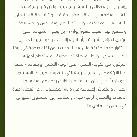
يؤمنون . . إنه تعالى بالنسبة لهم غيب ، ولكن قلوبهم تعرفه
بالغيب وتخافه . إن استقرار هذه الحقيقة الهائلة - حقيقة الإيمان
بالله بالغيب ومخافته - والاستغناء عن رؤية الحس والمشاهدة؛
والشعور بهذا الغيب شعوراً يوازي - بل يرجح - الشهادة؛ حتى
ليؤدي المؤمن شهادة : بأن لا إله إلا الله . وهو لم ير الله . . إن
استقرار هذه الحقيقة على هذا النحو يعبر عن نقلة ضخمة في ارتقاء
الكائن البشري ، وانطلاق طاقاته الفطرية ، واستخدام أجهزته
المركوزة في تكوينه الفطري على الوجه الأكمل؛ وابتعاده - بمقدار
هذا الارتقاء - عن عالم البهيمة التي لا تعرف الغيب - بالمستوى
الذي تهيأ له الإنسان - بينما يعبر انغلاق روحه عن رؤية ما وراء
الحس ، وانكماش إحساسه في دائرة المحسوس ، عن تعطل أجهزة
الالتقاط والاتصال الراقية فيه ، وانتكاسه إلى المستوى الحيواني
في الحس « المادي »!