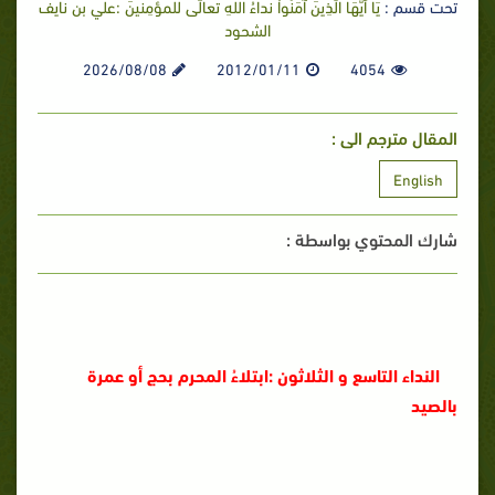
تحت قسم :
يَا أَيُّهَا الَّذِينَ آمَنُواْ نداءُ اللهِ تعالَى للمؤمِنينَ :علي بن نايف
الشحود
2026/08/08
2012/01/11
4054
المقال مترجم الى :
English
شارك المحتوي بواسطة :
النداء التاسع و الثلاثون :ابتلاءُ المحرم بحج أو عمرة
بالصيد