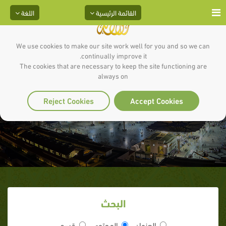
القائمة الرئيسية
اللغة
We use cookies to make our site work well for you and so we can
continually improve it.
The cookies that are necessary to keep the site functioning are
always on
19 -20 - 21 من سورة البقرة
Reject Cookies
Accept Cookies
البحث
العنوان
المحتوى
قسم