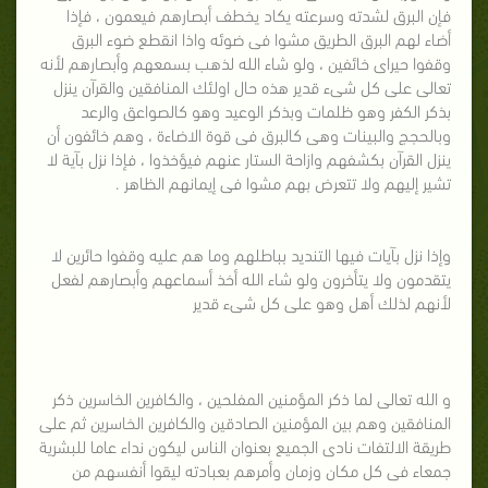
فإن البرق لشدته وسرعته يكاد يخطف أبصارهم فيعمون ، فإذا
أضاء لهم البرق الطريق مشوا فى ضوئه واذا انقطع ضوء البرق
وقفوا حيراى خائفين ، ولو شاء الله لذهب بسمعهم وأبصارهم لأنه
تعالى على كل شىء قدير هذه حال اولئك المنافقين والقرآن ينزل
بذكر الكفر وهو ظلمات وبذكر الوعيد وهو كالصواعق والرعد
وبالحجج والبينات وهى كالبرق فى قوة الاضاءة ، وهم خائفون أن
ينزل القرآن بكشفهم وازاحة الستار عنهم فيؤخذوا ، فإذا نزل بآية لا
تشير إليهم ولا تتعرض بهم مشوا فى إيمانهم الظاهر .
وإذا نزل بآيات فيها التنديد بباطلهم وما هم عليه وقفوا حائرين لا
يتقدمون ولا يتأخرون ولو شاء الله أخذ أسماعهم وأبصارهم لفعل
لأنهم لذلك أهل وهو على كل شىء قدير
و الله تعالى لما ذكر المؤمنين المفلحين ، والكافرين الخاسرين ذكر
المنافقين وهم بين المؤمنين الصادقين والكافرين الخاسرين ثم على
طريقة الالتفات نادى الجميع بعنوان الناس ليكون نداء عاما للبشرية
جمعاء فى كل مكان وزمان وأمرهم بعبادته ليقوا أنفسهم من