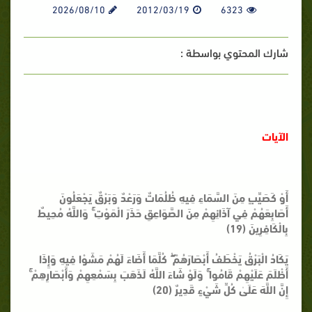
2026/08/10
2012/03/19
6323
شارك المحتوي بواسطة :
الآيات
أَوْ كَصَيِّبٍ مِنَ السَّمَاءِ فِيهِ ظُلُمَاتٌ وَرَعْدٌ وَبَرْقٌ يَجْعَلُونَ
أَصَابِعَهُمْ فِي آذَانِهِمْ مِنَ الصَّوَاعِقِ حَذَرَ الْمَوْتِ ۚ وَاللَّهُ مُحِيطٌ
بِالْكَافِرِينَ (19)
يَكَادُ الْبَرْقُ يَخْطَفُ أَبْصَارَهُمْ ۖ كُلَّمَا أَضَاءَ لَهُمْ مَشَوْا فِيهِ وَإِذَا
أَظْلَمَ عَلَيْهِمْ قَامُوا ۚ وَلَوْ شَاءَ اللَّهُ لَذَهَبَ بِسَمْعِهِمْ وَأَبْصَارِهِمْ ۚ
إِنَّ اللَّهَ عَلَىٰ كُلِّ شَيْءٍ قَدِيرٌ (20)