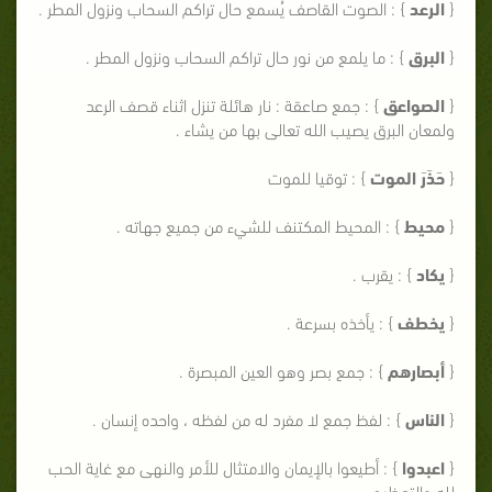
{
الرعد
} : الصوت القاصف يُسمع حال تراكم السحاب ونزول المطر .
{
البرق
} : ما يلمع من نور حال تراكم السحاب ونزول المطر .
{
الصواعق
} : جمع صاعقة : نار هائلة تنزل اثناء قصف الرعد
ولمعان البرق يصيب الله تعالى بها من يشاء .
{
حَذَرَ الموت
} : توقيا للموت
{
محيط
} : المحيط المكتنف للشيء من جميع جهاته .
{
يكاد
} : يقرب .
{
يخطف
} : يأخذه بسرعة .
{
أبصارهم
} : جمع بصر وهو العين المبصرة .
{
الناس
} : لفظ جمع لا مفرد له من لفظه ، واحده إنسان .
{
اعبدوا
} : أطيعوا بالإيمان والامتثال للأمر والنهى مع غاية الحب
لله والتعظيم .