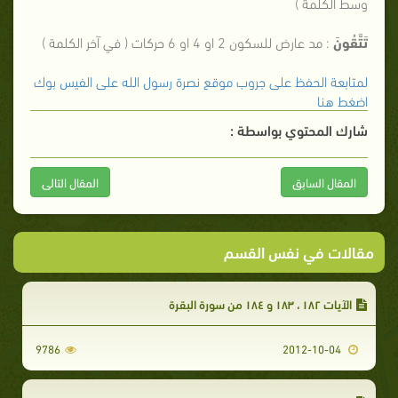
وسط الكلمة )
تَتَّقُونَ
: مد عارض للسكون 2 او 4 او 6 حركات ( في آخر الكلمة )
لمتابعة الحفظ على جروب موقع نصرة رسول الله على الفيس بوك
اضغط هنا
شارك المحتوي بواسطة :
المقال السابق
المقال التالى
مقالات في نفس القسم
الآيات ١٨٢ ، ١٨٣ و ١٨٤ من سورة البقرة
9786
2012-10-04