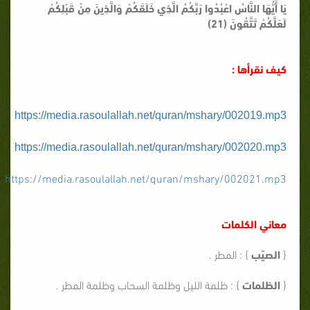
يَا أَيُّهَا النَّاسُ اعْبُدُوا رَبَّكُمُ الَّذِي خَلَقَكُمْ وَالَّذِينَ مِنْ قَبْلِكُمْ
لَعَلَّكُمْ تَتَّقُونَ (21)
كيف نقرأها :
https://media.rasoulallah.net/quran/mshary/002019.mp3
https://media.rasoulallah.net/quran/mshary/002020.mp3
https://media.rasoulallah.net/quran/mshary/002021.mp3
معاني الكلمات
{
الصيّب
} : المطر .
{
الظلمات
} : ظلمة الليل وظلمة السحاب وظلمة المطر .