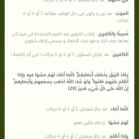
الْمَوْتِ
: مد لين و يكون في حال الوقف مقداره 2 أو 4 أو 6
حركات
مُحِيطٌ بِالْكَافِرِينَ
: إقلاب التنوين عند الميم المشددة الى ميم لأن
بعدها حرف الباء و هو حرف الاخفاء و ييسمى إخفاء شفوي
الْكَافِرِينَ
: مد عارض للسكون 2 او 4 او 6 حركات ( في آخر الكلمة )
يَكَادُ الْبَرْقُ يَخْطَفُ أَبْصَارَهُمْ ۖ كُلَّمَا أَضَاءَ لَهُمْ مَشَوْا فِيهِ وَإِذَا
أَظْلَمَ عَلَيْهِمْ قَامُوا ۚ وَلَوْ شَاءَ اللَّهُ لَذَهَبَ بِسَمْعِهِمْ وَأَبْصَارِهِمْ ۚ
إِنَّ اللَّهَ عَلَىٰ كُلِّ شَيْءٍ قَدِيرٌ (20)
كُلَّمَا أَضَاءَ
: مد جائز منفصل 2 أو 4 أو 6 حركات
لَهُمْ مَشَوْا
: إدغام مثلين صغير
وَإِذَا أَظْلَمَ
: مد جائز منفصل 2 أو 4 أو 6 حركات