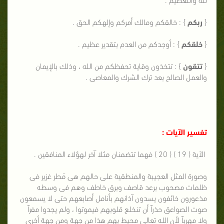
{
ربكم
} : خالقكم ومالك أمركم وإلهكم الحق .
{
خلقكم
} : أوجدكم من العدم بتقدير عظيم .
{
تتقون
} : تتخذون وقاية تحفظكم من الله ، وذلك بالإيمان
والعمل الصالح بعد ترك الشرك والمعاصى .
تفسير الآيات :
الآية ( 19 ) ( 20 ) فهما تتضمنان مثلا آخر لهؤلاء المنافقين .
وصورة المثل العجيبة والمنطقية على حالهم هى مَطر غزير فى
ظلمات مصحوب برعد قاصف وبرق خاطف وهم فى وسطه
مذعورون خائفون يسدون آذانهم بأنامل أصابعهم حتى لا يسمعون
صوت الصواعق حذراً أن تنخلع قلوبهم فيموتوا ، ولم يجدوا مفراً
ولا مهرباً لأن الله تعالى محيط بهم هذا من جهة ومن جهة أخرى