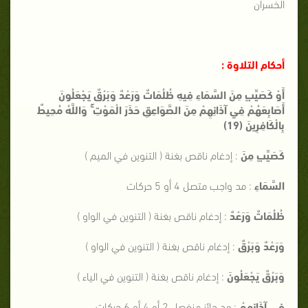
الخسران
أحكام التلاوة :
أَوْ كَصَيِّبٍ مِنَ السَّمَاءِ فِيهِ ظُلُمَاتٌ وَرَعْدٌ وَبَرْقٌ يَجْعَلُونَ
أَصَابِعَهُمْ فِي آذَانِهِمْ مِنَ الصَّوَاعِقِ حَذَرَ الْمَوْتِ ۚ وَاللَّهُ مُحِيطٌ
بِالْكَافِرِينَ (19)
كَصَيِّبٍ مِنَ
: إدغام ناقص بغنة ( التنوين في الميم )
السَّمَاءِ
: مد واجب متصل 4 أو 5 حركات
ظُلُمَاتٌ وَرَعْدٌ
: إدغام ناقص بغنة ( التنوين في الواو )
وَرَعْدٌ وَبَرْقٌ
: إدغام ناقص بغنة ( التنوين في الواو )
وَبَرْقٌ يَجْعَلُونَ
: إدغام ناقص بغنة ( التنوين في الياء )
فِي آذَانِهِمْ
: مد جائز منفصل 2 أو 4 أو 6 حركات