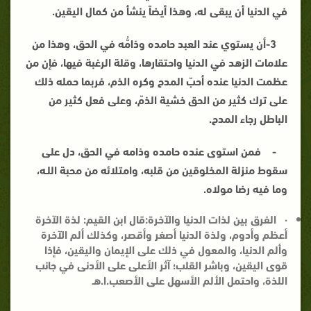
في الدنيا أن يبقى له، وهذا أيضاً ينشأ من كمال اليقين.
3-
أن يستوي عند العبد حامده وذامُّه في الحق
، وهذا من
علامات الزهد في الدنيا واحتقارها، وقلة الرغبة فيها، فإن من
عظمت الدنيا عنده أحبّ المدح وكره الذم، فربما حمله ذلك
على ترك كثير من الحق خشية الذمّ، وعلى فعل كثير من
الباطل رجاء المدح.
-
فمن استوى عنده حامده وذامه في الحق
، دل على
سقوط منزلة المخلوقين من قلبه، وامتلائه من محبة اللـه،
وما فيه رضا مولاه.
·
الفرق بين لذات الدنيا والآخرة:
قال ابن القيم: لذة الآخرة
أعظم وأدوم، ولذة الدنيا أصغر وأقصر، وكذلك ألم الآخرة
وألم الدنيا، والمعول في ذلك على الإيمان واليقين، فإذا
قوى اليقين، وباشر القلب؛ آثر الأعلى على الأدنى في جانب
اللذة، واحتمل الألم الأسهل على الأصعب.ا.هـ