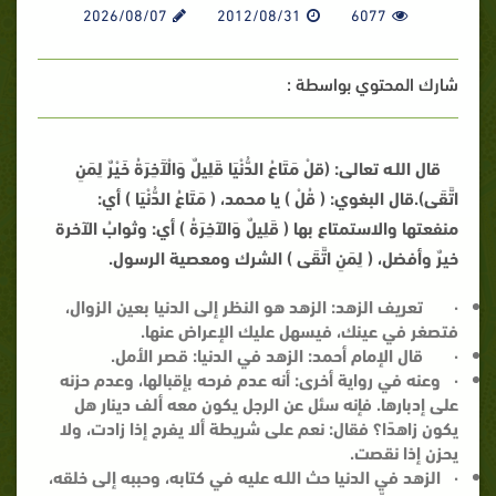
2026/08/07
2012/08/31
6077
شارك المحتوي بواسطة :
قال اللـه تعالى: (قلْ مَتَاعُ الدُّنْيَا قَلِيلٌ وَالْآَخِرَةُ خَيْرٌ لِمَنِ
اتَّقَى).
قال البغوي:
( قُلْ ) يا محمد، ( مَتَاعُ الدُّنْيَا ) أي:
منفعتها والاستمتاع بها ( قَلِيلٌ وَالآخِرَةُ ) أي: وثوابُ الآخرة
خيرٌ وأفضل، ( لِمَنِ اتَّقَى ) الشرك ومعصية الرسول.
·
تعريف الزهد:
الزهد هو النظر إلى الدنيا بعين الزوال،
فتصغر في عينك، فيسهل عليك الإعراض عنها.
·
قال الإمام أحمد:
الزهد في الدنيا: قصر الأمل.
·
وعنه في رواية أخرى:
أنه عدم فرحه بإقبالها، وعدم حزنه
على إدبارها. فإنه سئل عن الرجل يكون معه ألف دينار هل
يكون زاهدًا؟ فقال: نعم على شريطة ألا يفرح إذا زادت، ولا
يحزن إذا نقصت.
·
الزهد في الدنيا حث اللـه عليه في كتابه، وحببه إلى خلقه،