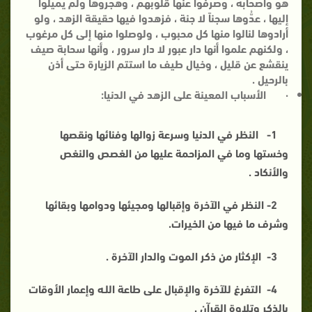
هو وأصحابه ، وصرفوا عنها قلوبهم ، وهجروها ولم يميلوا
إليها ، عدُّوها سجناً لا جنة ، فزهدوا فيها حقيقة الزهد ، ولو
أرادوها لنالوا منها كل محبوب ، ولوصلوا منها إلى كل مرغوب
، ولكنهم علموا أنها دار عبور لا دار سرور ، وأنها سحابة صيف
ينقشع عن قليل ، وخيال طيف ما استتم الزيارة حتى أذن
بالرحيل .
·
الأسباب المعينة على الزهد في الدنيا:
1-
النظر في الدنيا وسرعة زوالها وفنائها ونقصها
وخستها وما في المزاحمة عليها من الغصص والنغص
والأنكاد .
2-
النظر في الآخرة وإقبالها ومجيئها ودوامها وبقائها
وشرف ما فيها من الخيرات.
3-
الإكثار من ذكر الموت والدار الآخرة .
4-
التفرغ للآخرة والإقبال على طاعة اللـه وإعمار الأوقات
بالذكر وتلاوة القرآن .