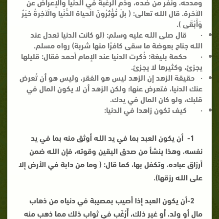
ومدحه، ونفّر من ضده، وذم الرغبة في الدنيا والإعراض عن
الآخرة. قال اللـه تعالى: ( بَلْ تُؤْثِرُونَ الْحَيَاةَ الدُّنْيَا وَالْآخِرَةُ خَيْرٌ
وَأَبْقَى ).
·
قال صلى اللـه عليه وسلم: (لو كانت الدنيا تعدل عند
اللـه جناح بعوضة ما سقى كافرًا منها شربة) رواه مسلم.
·
حكمة بليغة:
ذُكرت الدنيا عند الإمام أحمد فقال: قليلها
يجزئ، وكثيرها لا يجزئ.
·
حقيقة الزهد
إن الزهد ليس هو الفقر، وليس هو أن تُعرض
عنك الدنيا، فتعرض عنها؛ ولكن الزهد أن لا يكون المال في
قلبك، ولو كان المال في يدك.
·
كيف تكون زاهدا في الدنيا:
1-
أن يكون العبد بما في يد اللـه أوثق منه بما في يد
نفسه
، وهذا ينشأ من صدق اليقين وقوته، فإن اللـه ضمن
أرزاق عباده، وتكفل بها، كما قال: ( وما من دابة في الأرض إلا
على اللـه رزقها).
2-
أن يكون العبد إذا أصيب بمصيبة في دنياه
من ذهاب
مال أو ولد، أو غير ذلك، أَرْغَب في ثواب ذلك مما ذهب منه