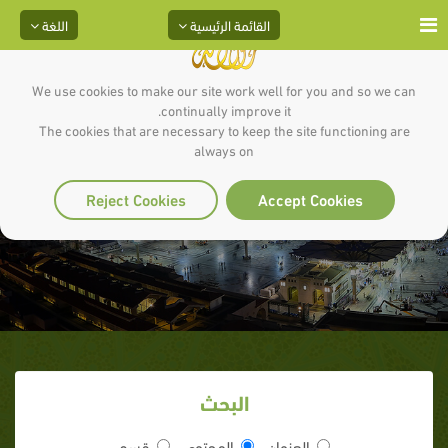
القائمة الرئيسية
اللغة
We use cookies to make our site work well for you and so we can
continually improve it.
The cookies that are necessary to keep the site functioning are
always on
الـزهـد فـي الدنـيـا
Reject Cookies
Accept Cookies
البحث
العنوان
المحتوى
قسم