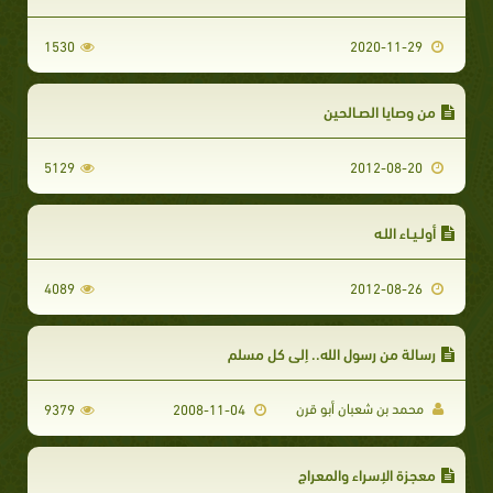
1530
2020-11-29
من وصايا الصـالحين
5129
2012-08-20
أولـيـاء اللـه
4089
2012-08-26
رسالة من رسول الله.. إلى كل مسلم
محمد بن شعبان أبو قرن
9379
2008-11-04
معجزة الإسراء والمعراج