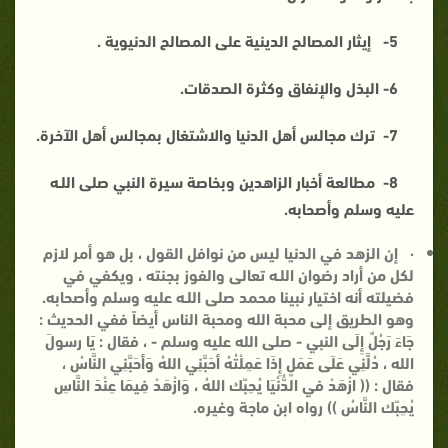
5-
إيثار المصالح الدينية على المصالح الدنيوية .
6-
البذل والإنفاق وكثرة الصدقات.
7-
ترك مجالس أهل الدنيا والاشتغال بمجالس أهل الآخرة.
8-
مطالعة أخبار الزاهدين وبخاصة سيرة النبي صلى اللـه
عليه وسلم وأصحابه.
·
إن الزهد في الدنيا ليس من نوافل القول
، بل هو أمر لازم
لكل من أراد رضوان اللـه تعالى والفوز بجنته ، ويكفي في
فضيلته أنه اختيار نبينا محمد صلى اللـه عليه وسلم وأصحابه.
وهو الط
ريق إلى محبة الله ومحبة الناس أيضاً ففي الحديث :
جَاءَ رَجُلٌ إِلَى النبي - صلى الله عليه وسلم - ، فقال : يَا رسولَ
الله ، دُلَّنِي عَلَى عَمَلٍ إِذَا عَمِلْتُهُ أحَبَّنِي اللهُ وَأحَبَّنِي النَّاسُ ،
فقال : (( ازْهَدْ في الدُّنْيَا يُحِبّك اللهُ ، وَازْهَدْ فِيمَا عِنْدَ النَّاسِ
يُحِبّك النَّاسُ )) رواه ابن ماجة وغيره.