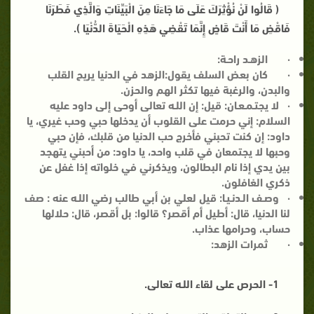
( قَالُوا لَنْ نُؤْثِرَكَ عَلَى مَا جَاءَنَا مِنَ الْبَيِّنَاتِ وَالَّذِي فَطَرَنَا
فَاقْضِ مَا أَنْتَ قَاضٍ إِنَّمَا تَقْضِي هَذِهِ الْحَيَاةَ الدُّنْيَا ).
·
الزهـد راحـة:
·
كان بعض السلف يقول
:الزهد في الدنيا يريح القلب
والبدن، والرغبة فيها تكثر الهم والحزن.
·
لا يجتـمـعـان:
قيل: إن اللـه تعالى أوحى إلى داود عليه
السلام: إني حرمت على القلوب أن يدخلها حبي وحب غيري، يا
داود: إن كنت تحبني فأخرج حب الدنيا من قلبك، فإن حبي
وحبها لا يجتمعان في قلب واحد، يا داود: من أحبني يتهجد
بين يدي إذا نام البطالون، ويذكرني في خلواته إذا غفل عن
ذكري الغافلون.
·
وصـف الـدنـيـا:
قيل لعلي بن أبي طالب رضي اللـه عنه : صف
لنا الدنيا، قال: أطيل أم أقصر؟ قالوا: بل أقصر، قال: حلالها
حساب، وحرامها عذاب.
·
ثمرات الزهد:
1-
الحرص على لقاء اللـه تعالى.