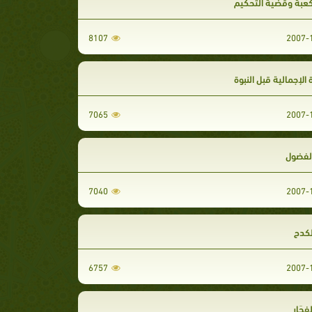
لكعبة وقضية التحكيم
8107
 الإجمالية قبل النبوة
7065
لفضول
7040
لكدح
6757
ِجَار