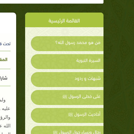
القائمة الرئيسية
من هو محمد رسول الله؟
تحت ق
المق
السيرة النبوية
شارك
شبهات و ردود
على خطى الرسول ﷺ
ولم
عليه 
أحاديث الرسول ﷺ
والرؤ
الله 
رجال ونساء حول الرسول ﷺ