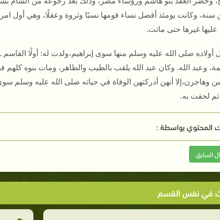
ج، وحضر العقد بنو هاشم ورؤساء مضر، وذلك بعد رجوعه من الشام بشهري
 سنة، وكانت يومئذ أفضل نساء قومها نسبًا وثروة وعقلًا، وهي أول امر
عليها غيرها حتى ماتت‏.‏
 أولاده صلى الله عليه وسلم منها سوى إبراهيم،ولدت له‏:‏ أولًا القاسم ـ
، وعبد الله‏.‏ وكان عبد الله يلقب بالطيب والطاهر، ومات بنوه كلهم 
ن وهاجرن،إلا أنهن أدركتهن الوفاة في حياته صلى الله عليه وسلم سو
م لحقت به‏.
 المحتوي بواسطة :
ال السابق
ت في نفس القسم