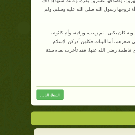
ن، وأصدقها عشرين بَكْرة‏.‏ وكانت سنها إذ ذاك
أة تزوجها رسول الله صلى الله عليه وسلم، ولم
 وبه كان يكنى ـ ثم زينب، ورقية، وأم كلثوم،
في صغرهم، أما البنات فكلهن أدركن الإسلام
ى فاطمة رضي الله عنها، فقد تأخرت بعده ستة
المقال التالى