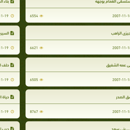
ستسقى الغمام بوجهه
بناء ا
2007-11-19
6554
حِيرَى الراهب
السيرة
2007-11-19
6621
ى عمه الشفيق
حلف ا
2007-11-19
6505
ق الصدر
حياة ا
2007-11-19
8767
ي بني سعد
حرب الف