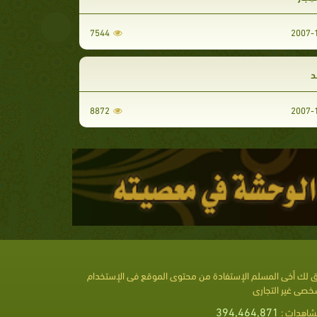
7544
ـد
8872
 لك أخى المسلم الإستفادة من محتوى الموقع فى الإستخدام
خصى غير التجارى
394,464,871
شاهدات :