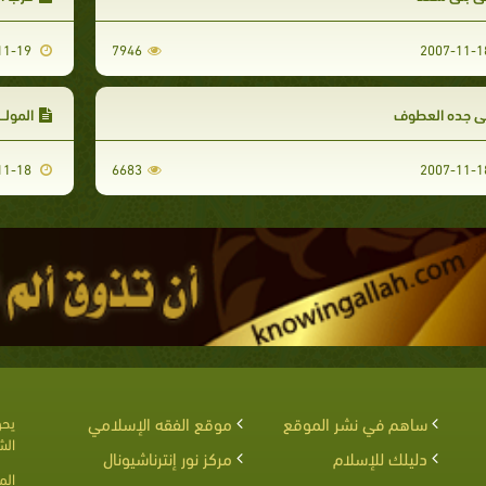
2007-11-19
7946
لى جده العطوف
المولــ
2007-11-18
6683
ساهم في نشر الموقع
موقع الفقه الإسلامي
يحق
الش
دليلك للإسلام
مركز نور إنترناشيونال
الم