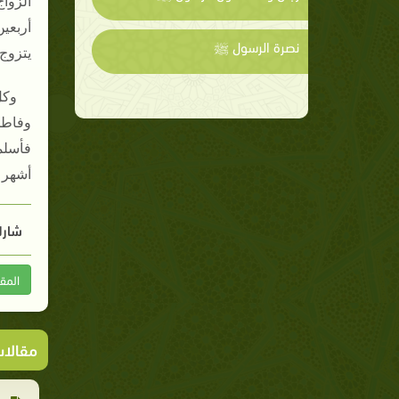
الزوا
أربعين
نصرة الرسول ﷺ
يتزوج 
وكل
وفاطمة
فأسلم
أشهر ث
شارك
المق
مقالا