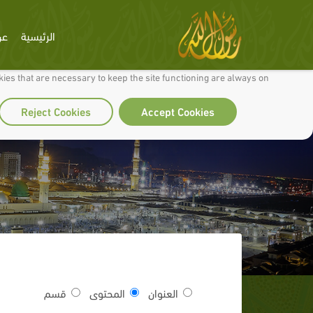
الرئيسية
عن
 to make our site work well for you and so we can continually improve it.
ies that are necessary to keep the site functioning are always on
Reject Cookies
Accept Cookies
العنوان
المحتوى
قسم