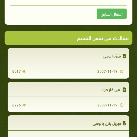
المقال السابق
مقالات في نفس القسم
فَتْرَة الوحى
5067
2007-11-19
في غار حراء
6226
2007-11-19
جبريل ينزل بالوحي