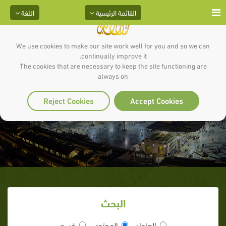
القائمة الرئيسية
اللغة
We use cookies to make our site work well for you and so we can
continually improve it.
The cookies that are necessary to keep the site functioning are
always on
أقسام الوحى
Reject Cookies
Accept Cookies
البحث
العنوان
المحتوى
قسم