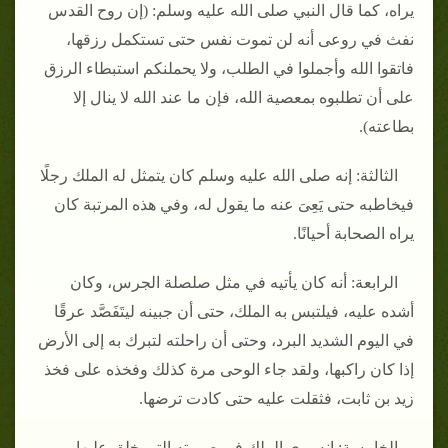
يراه، كما قال النبي صلى الله عليه وسلم‏:‏ ‏(‏إن روح القدس
نفث في روعى أنه لن تموت نفس حتى تستكمل رزقها،
فاتقوا الله وأجملوا في الطلب، ولا يحملنكم استبطاء الرزق
على أن تطلبوه بمعصية الله، فإن ما عند الله لا ينال إلا
بطاعته‏)‏‏.‏
الثالثة‏:‏ إنه صلى الله عليه وسلم كان يتمثل له الملك رجلًا
فيخاطبه حتى يَعِىَ عنه ما يقول له، وفي هذه المرتبة كان
يراه الصحابة أحيانًا‏.‏
الرابعة‏:‏ أنه كان يأتيه في مثل صلصلة الجرس، وكان
أشده عليه، فيلتبس به الملك، حتى أن جبينه ليتَفَصَّد عرقًا
في اليوم الشديد البرد، وحتى أن راحلته لتبرك به إلى الأرض
إذا كان راكبها، ولقد جاء الوحى مرة كذلك وفخذه على فخذ
زيد بن ثابت، فثقلت عليه حتى كادت ترضها‏.‏
الخامسة‏:‏ إنه يرى الملك في صورته التي خلق عليها،