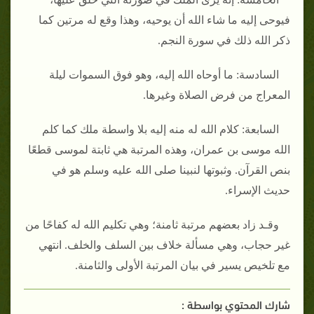
فيوحى إليه ما شاء الله أن يوحيه، وهذا وقع له مرتين كما
ذكر الله ذلك في سورة النجم‏.‏
السادسة‏:‏ ما أوحاه الله إليه، وهو فوق السموات ليلة
المعراج من فرض الصلاة وغيرها‏.‏
السابعة‏:‏ كلام الله له منه إليه بلا واسطة ملك كما كلم
الله موسى بن عمران، وهذه المرتبة هي ثابتة لموسى قطعًا
بنص القرآن‏.‏ وثبوتها لنبينا صلى الله عليه وسلم هو في
حديث الإسراء‏.‏
وقـد زاد بعضهم مرتبة ثامنة؛ وهي تكليم الله له كفاحًا من
غير حجاب، وهي مسألة خلاف بين السلف والخلف‏.‏ انتهي
مع تلخيص يسير في بيان المرتبة الأولى والثامنة‏.
شارك المحتوي بواسطة :