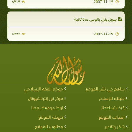
6919
2007-11-19
جبريل ينزل بالوحي مرة ثانية
4997
2007-11-19
ساهم في نشر الموقع
موقع الفقه الإسلامي
دليلك للإسلام
مركز نور إنترناشيونال
كيف تساعدنا
اربط موقعك معنا
اهداف الموقع
خريطة الموقع
شكر وتقدير
مطلوب للموقع