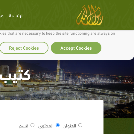
الرئيسية
عن
 to make our site work well for you and so we can continually improve it.
ies that are necessary to keep the site functioning are always on
Reject Cookies
Accept Cookies
كتيب 
العنوان
المحتوى
قسم