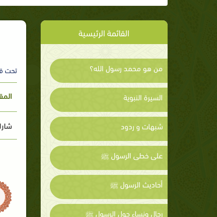
القائمة الرئيسية
من هو محمد رسول الله؟
تحت ق
المق
السيرة النبوية
شارك
شبهات و ردود
على خطى الرسول ﷺ
أحاديث الرسول ﷺ
رجال ونساء حول الرسول ﷺ