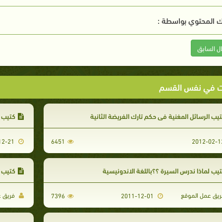
 المحتوي بواسطة :
ال السابق
ت في نفس القسم
يب الرسائل المغنية في حكم تارك الفريضة الثانية
كتيب م
2012-12-21
6451
يب لماذا ندرس السيرة ؟؟باللغة الاندونيسية
كتيب ز
يق عمل الموقع
فريق ع
7396
2011-12-01