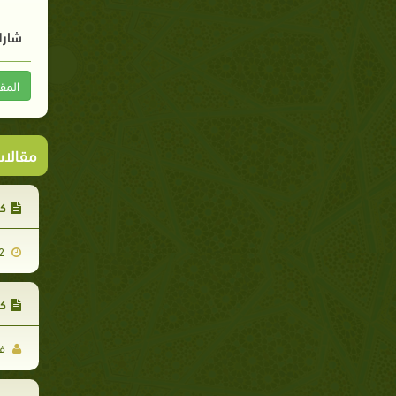
شارك
المق
مقالا
كت
2012-02-12
كت
فر