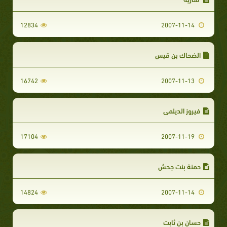
12834
2007-11-14
الضحاك بن قيس
16742
2007-11-13
فيروز الديلمي
17104
2007-11-19
حمنة بنت جحش
14824
2007-11-14
حسان بن ثابت