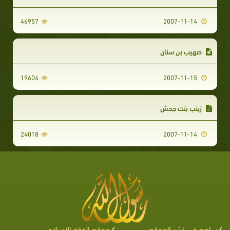
46957
2007-11-14
صهيب بن سنان
19604
2007-11-15
زينب بنت جحش
24018
2007-11-14
ساهم في نشر الموقع
موقع الفقه الإسلامي