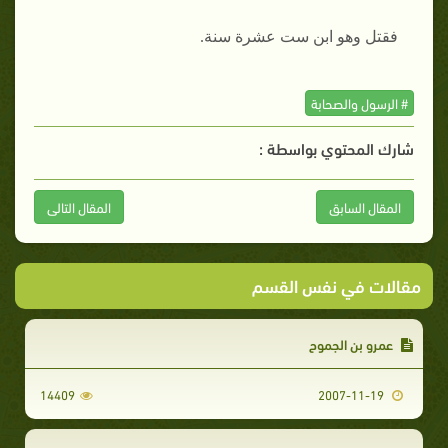
فقتل وهو ابن ست عشرة سنة.
# الرسول والصحابة
شارك المحتوي بواسطة :
المقال السابق
المقال التالى
مقالات في نفس القسم
عمرو بن الجموح
14409
2007-11-19