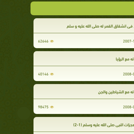
 في انشقاق القمر له صلى الله عليه و سلم
62646
ه مع الرؤيا
40146
ه مع الشياطين والجن
98475
زات النبي صلى الله عليه وسلم (1-2)