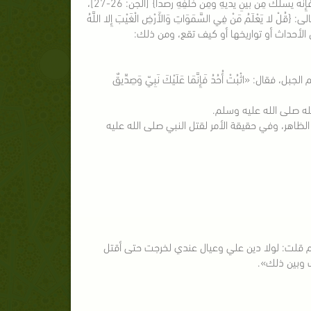
المبتدعة، قال تعالى: {عَالِمُ الْغَيْبِ فَلا يُظْهِرُ عَلَى غَيْبِهِ أَحَدًا . إِلا مَنِ ارْتَضَى مِنْ رَسُولٍ فَإِنَّهُ يَسْلُكُ مِنْ بَيْنِ يَدَيْهِ وَمِنْ خَلْفِهِ رَصَدًا} [الجن: 26-27]،
يَعْلَمُ مَنْ فِي السَّمَوَاتِ وَالأَرْضِ الْغَيْبَ إِلا اللَّهُ
 «اثْبُتْ أُحُدُ فَإِنَّمَا عَلَيْكَ نَبِيّ وَصِدِّيقٌ
تله صلى الله عليه وسلم.
ظاهر، وفي حقيقة الأمر لقتل النبي صلى الله عليه
م قلت: لولا دين علي وعيال عندي لخرجت حتى أقتل
ك وبين ذلك».