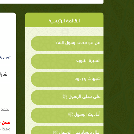
القائمة الرئيسية
من هو محمد رسول الله؟
تحت ق
السيرة النبوية
شارك
شبهات و ردود
على خطى الرسول ﷺ
الحمد 
أحاديث الرسول ﷺ
فمن م
وهذا م
رجال ونساء حول الرسول ﷺ