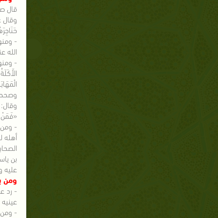
قال صلى 
وقال عن ص
حَنَاجِر
- ومنه
الله عنه 
- ومنها
الأَكَلَةُ
الْمَهَاب
وصححه 
وقال: «لَ
«فَمَن
- ومن 
أهله ل
الصحاب
بن ياس
عليه 
ومن ب
- رد ع
عينيه و
- ومن 