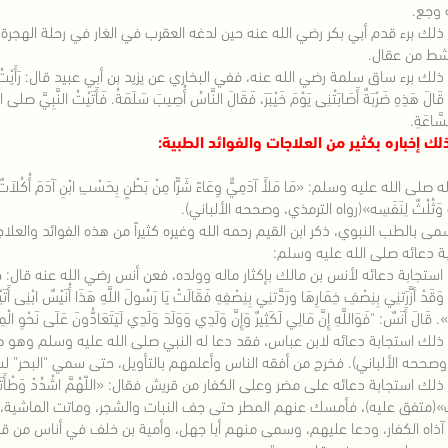
 وجع.
ذلك برء قدم أبي بكر رضي الله عنه حين لدغه العقرب في الغار في رحلة الهجرة
شط من عقال.
لك برء ساق سلمة رضي الله عنه، ففي البخاري عن يزيد بن أبي عبيد قال: رَأَيْتُ أَثَرَ ضَرْبَة
ةُ قَالَ هَذِهِ ضَرْبَةٌ أَصَابَتْنِى يَوْمَ خَيْبَرَ، فَقَالَ النَّاسُ أُصِيبَ سَلَمَةُ. فَأَتَيْتُ النَّبِيَ
سَّاعَةِ.
ك إخباره بكثير من العلاجات والفوائد الطبية:
لى الله عليه وسلم: «مَا مَلأَ آدَمِيٌّ وِعَاءً شَرًّا مِنْ بَطْنٍ بِحَسْبِ ابْنِ آدَمَ أُكُلاَتٌ يُقِمْن
ِهِ وَثُلُثٌ لِنَفَسِه»(رواه الترمذي، وصححه الألباني).
مى بالطب النبوي، ذكر ابن القيم رحمه الله وغيره كثيراً من هذه الفوائد والع
ة دعائه صلى الله عليه وسلم:
استجابة دعائه لأنس بن مالك بإكثار ماله وولده، فعن أنس رضي الله عنه قال: جَاءَتْ بي
ْ أزَّرَتنِي بِنِصْفِ خِمَارِهَا ورَدَّتنِي بِنِصْفِهِ فَقَالَتْ يَا رَسُولَ اللَّهِ هَذَا أُنَيْسٌ ابْنِى أَتَيْتُكَ
ُ». قَالَ أَنَسٌ: "فَوَاللَّهِ إِنَّ مَالِي لَكَثِيرٌ وَإِنَّ وَلَدِي وَوَلَدَ وَلَدِي لَيَتَعَادُّونَ عَلَى نَحْوِ 
لك استجابة دعائه لابن عباس، فقد دعا له النبي صلى الله عليه وسلم وهو صغير فقال: «اللَ
وصححه الألباني). فخرج من أفقه الناس وأعلمهم بالتأويل، حتى سمي "البحر" لسع
لك استجابة دعائه على مضر وعلى الكفار من قريش فقال: «اللّهُمَّ اشْدُدْ وَطْأَتَكَ عَلَى 
»(متفق عليه)، فأمسك عنهم المطر حتى جف النبات والشجر، وماتت الماشية، وت
 آذاه الكفار، ودعا عليهم، وسمى منهم أبا جهل، وأمية بن خلف في أناس من قر