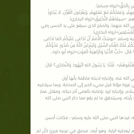
َيْنِ بِالْحَقِّ»(رواه مسلم).
َعَمَلَكُمْ مَعَ عَمَلِهِمْ، وَيَقْرَءُونَ الْقُرْآنَ، لاَ يُجَاوِزُ
يماهم: «سِيمَاهُمُ التَّحْلِيقُ»(رواه البخاري).
رضي الله عنهما، والصلح الذي سيقع على يد الحسن رضي
ِنَ الْمُسْلِمِينَ»(رواه البخاري).
يوشِكُ الأُمَمُ أَنْ تَدَاعَى عَلَيْكُمْ كَمَا تَدَاعَى
ُمْ غُثَاءٌ كَغُثَاءِ السَّيْلِ وَلَيَنْزِعَنَّ اللَّهُ مِنْ صُدُورِ عَدُوِّكُمُ
َنُ؟ قَالَ: «حُبُّ الدُّنْيَا وَكَرَاهِيَةُ الْمَوْتِ»(رواه أبو داود،
َبِعْتُمُوهُمْ». قُلْنَا: يَا رَسُولَ اللهِ الْيَهُودَ وَالنَّصَارَى؟ قَالَ:
لله عنه، وإخباره لابنته فاطمة بأنها أول
 في غزوة مؤتة قبل مجيء الخبر إلى الصحابة، وبما سيلاقيه
ام، وإخباره لزيد بإصابته بالعمى آخر حياته، ومقتل عمار
 رأيناه، وسيتحقق ما لم يقع مما ذكر النبي صلى الله
ه، فردها النبي صلى الله عليه وسلم-، فكانت أحسن
م ليعطيه الراية، وهو أرمد، فبصق في عينيه فبرئ كأن لم