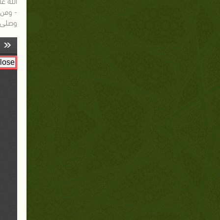
الله ع
- ومن 
وصلى ا