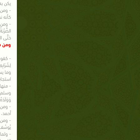
يكن به
- ومن 
كأنه ن
- ومن ذ
الضَّرْبَ
حَتَّى ال
ومن ذل
- كقوله ص
لِشَرَاب
وما يس
استجاب
- منها 
وسلم وَقَد
وَوَلَدَه
- ومن ذ
أحمد، 
- ومن ذ
يُوسُف
- ولما