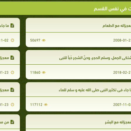
ت في نفس القسم
جزاته مع الطعام
ما جاء
2007-11-02
50697
تكى الجمل، وسلم الحجر، وحنَّ الشجر حُباً للنبي
معجزات
2008-01-23
11860
 جاء في تكثير النبي صلى الله عليه و سلم للماء
معجزات
2008-01-23
117112
جزاته مع البشر
من معج