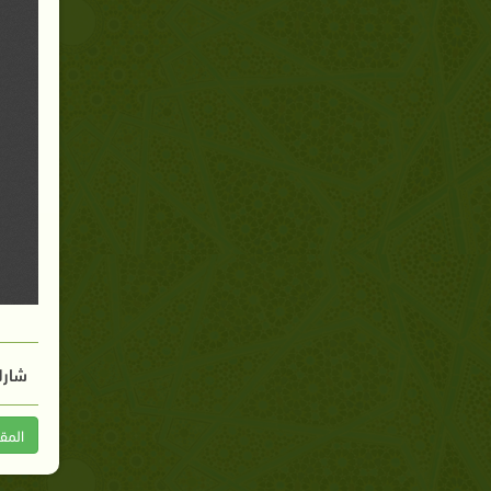
شارك
المق