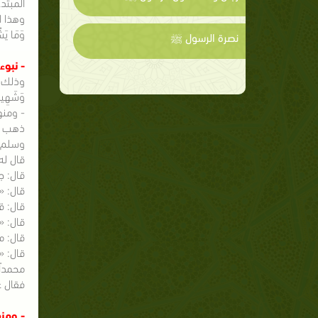
وهذا ال
وَمَا يَشْعُرُونَ أَيَّان
نصرة الرسول ﷺ
- نبو
وذلك أن
وَشَهِي
- ومنه
ذهب عم
وسلم.
قال له
قال: ج
قال: 
قال: ق
قال: «
قال: م
قال: «
محمداً
فقال ع
- ومنه