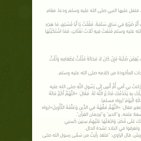
، فتفل عليها النبي صلى الله عليه وسلم ودعا، فقام
ٍ في سَاقِ سَلَمَةَ، فَقُلْتُ يَا أَبَا مُسْلِمٍ، مَا هَذِهِ
ّ صلى الله عليه وسلم فَنَفَثَ فِيهِ ثَلاَثَ نَفَثَاتٍ، فَمَا اشْتَكَيْتُهَا
َ صُلْبَهُ فَإِنْ كَانَ لاَ مَحَالَةَ فَثُلُثٌ لِطَعَامِهِ وَثُلُثٌ
لاجات المأخوذة من كلامه صلى الله عليه وسلم.
 أمي أُمُّ أَنَسٍ إِلَى رَسُولِ اللَّهِ صلى الله عليه
 بِهِ يَخْدُمُكَ فَادْعُ اللَّهَ لَهُ. فَقَالَ: «اللَّهُمَّ أَكْثِرْ مَالَهُ
الْمِائَةِ الْيَوْمَ"(رواه مسلم).
ّهُمَّ فَقِّهْهُ في الدِّينِ وَعَلِّمْهُ التَّأْوِيلَ»(رواه
ة علمه، و"الحبر" و"ترجمان القرآن".
مُضَرَ، وَاجْعَلْهَا عَلَيْهِمْ سِنِينَ كَسِنِي
فرقوا في البلاد لشدة الحال.
يش، قال الراوي: "فلقد رأيتُ من سَمّى رسول الله صلى