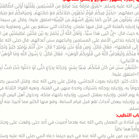
الله عليه وسلم: «تَمْرُقُ مَارِقَةٌ عِنْدَ فُرْقَةٍ مِنَ الْمُسْلِمِينَ يَقْتُلُهَا أَوْلَى الطَّائِفَت
فاتهم: «يَخْرُجُ فِيكُمْ قَوْمٌ تَحْقِرُونَ صَلاَتَكُمْ مَعَ صَلاَتِهِمْ، وَصِيَامَكُمْ مَعَ صِيَامِهِمْ، و
َهُمْ، يَمْرُقُونَ مِنَ الدِّينِ كَمَا يَمْرُقُ السَّهْمُ مِنَ الرَّمِيَّةِ»(متفق عليه)، وقال عن س
ا إخباره بالفتنة التي قتل فيها عثمان، وكذلك التي ستقع بين علي ومعاوية 
حيث قال: «إِنَّ ابْنِى هَذَا سَيِّدٌ، وَلَعَلَّ اللَّهَ أَنْ يُصْلِحَ بِهِ بَيْنَ فِئَتَيْنِ عَظِيمَتَيْنِ م
 إخباره بتداعي الأمم على المسلمين واتباعهم سنن أعدائهم، قال صلى الله عليه وسلم: «
 إِلَى قَصْعَتِهَا». فَقَالَ قَائِلٌ: وَمِنْ قِلَّةٍ نَحْنُ يَوْمَئِذٍ؟ قَالَ: «بَلْ أَنْتُمْ يَوْمَئِذٍ كَثِيرٌ وَلَكِنَّك
َةَ مِنْكُمْ وَلَيَقْذِفَنَّ اللَّهُ في قُلُوبِكُمُ الْوَهَنَ». فَقَالَ قَائِلٌ: يَا رَسُولَ اللَّهِ وَمَا الْوَه
الألباني).
تَتْبَعُنَّ سَنَنَ مَنْ كَانَ قَبْلَكُمْ، شِبْرًا بِشِبْرٍ، وَذِرَاعًا بِذِرَاعٍ حَتَّى لَوْ دَخَلُوا جُحْرَ ضَبٍّ ت
ْ؟»(متفق عليه).
ذلك كثير: كإخباره بموت النجاشي، وقتل علي رضي الله عنه، وقتل الحسين رضي ا
حوقاً به، وإخباره زوجاته باشتراك واحدة منهن في الفتنة، ونعيه القواد الثلاثة
ة يوم الفتح، وإخباره بمقتل كسرى، وإخباره بانتهاء ملكه، ودخول أهل اليمن الإسل
ر، وإخباره ببعض أحداث تقع قبل قيام الساعة، وقع منها الكثير مما أخبرنا عنه أو
وسلم.
اب التطبب:
ين قتادة بن النعمان رضي الله عنه بعدما أصيبت في أحد حتى وقعت على وجنت
أحدَّهما نظراً.
ذلك برء عين علي رضي الله عنه في خيبر حينما دعاه النبي صلى الله عليه وسل