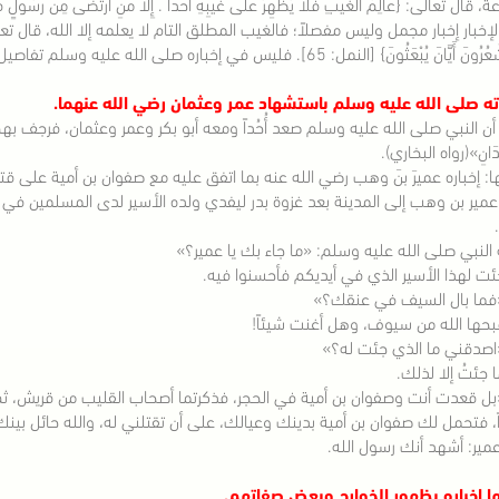
إخبار إخبار مجمل وليس مفصلاً؛ فالغيب المطلق التام لا يعلمه إلا الله، قال تعالى: {قُلْ لا 
َ يُبْعَثُونَ} [النمل: 65]. فليس في إخباره صلى الله عليه وسلم تفاصيل الأحداث أو تواريخها أو كيف تقع، ومن ذلك:
ءته صلى الله عليه وسلم باستشهاد عمر وعثمان رضي الله عنهما.
 النبي صلى الله عليه وسلم صعد أُحُداً ومعه أبو بكر وعمر وعثمان، فرجف بهم الجبل، فقال:
دَانِ»(رواه البخاري).
ا: إخباره عميرَ بنَ وهب رضي الله عنه بما اتفق عليه مع صفوان بن أمية على ق
ير بن وهب إلى المدينة بعد غزوة بدر ليفدي ولده الأسير لدى المسلمين في ال
 النبي صلى الله عليه وسلم: «ما جاء بك يا عمير؟»
ئت لهذا الأسير الذي في أيديكم فأحسنوا فيه.
«فما بال السيف في عنقك؟»
بحها الله من سيوف، وهل أغنت شيئاً!
اصدقني ما الذي جئت له؟»
ا جئتُ إلا لذلك.
بل قعدت أنت وصفوان بن أمية في الحجر، فذكرتما أصحاب القليب من قريش، ث
، فتحمل لك صفوان بن أمية بدينك وعيالك، على أن تقتلني له، والله حائل بين
مير: أشهد أنك رسول الله.
ا إخباره بظهور الخوارج وبعض صفاتهم.