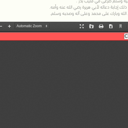
ليه وسلم صرعى في قليب بدر".
ذلك إجابة دعائه لأبي هريرة رضي الله عنه وأمه.
لله وبارك على محمد وعلى آله وصحبه وسلم.