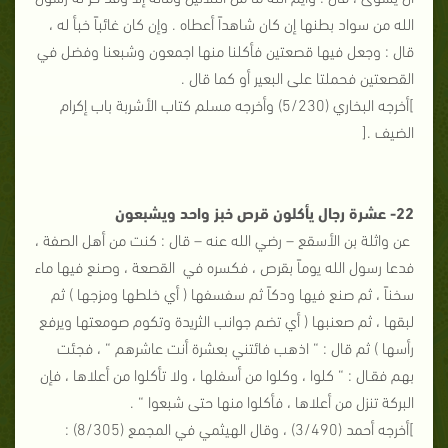
الله من سواد بطنها إن كان شاهداً أعطاه . وإن كان غائباً خبأ له ،
قال : وجعل فيها قصعتين فأكلنا منها اجمعون وشبعنا وفضل في
القصعتين فحملتا على البعير أو كما قال .
]أخرجه البخاري (5/230) وأخرجه مسلم كتاب الأشربة باب إكرام
الضيف .[
22- عشرة رجال يأكلون قرص خبز واحد ويشبعون
عن واثلة بن الأسقع – رضي الله عنه – قال : كنت من أهل الصفة ،
فدعا رسول الله يوماً بقرص ، فكسره في القصعة ، وصنع فيها ماء
سخناً ، ثم صنع فيها ودكاً ثم سفسفها ( أي خلطها ومزجها ) ثم
لبقها ، ثم صعنبها ( أي تضم جوانب الثريدة وتكوم صومعتها ويرفع
رأسها ) ثم قال : “ اذهب فائتني بعشرة أنت عاشرهم “ ، فجئت
بهم فقـال : “ كلوا ، وكلوا من أسفلها ، ولا تأكلوا من أعلاها ، فإن
البركة تنزل من أعلاها ، فأكلوا منها حتى شبعوا “ .
]أخرجه أحمد (3/490) ، وقال الهيثمي في المجمع (8/305) :