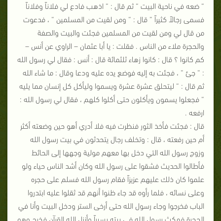
“ ضعه في ناحية البيت “ ثم قال : “ اذهب فادع لي فلاناً وفلاناً
فسمى رجالاً كثيراً “ قال : “ ومن لقيت من المسلمين “ ، فدعوت
من قال لي ومن لقيت من المسلمين فجئت والبيت والصفة
والحجرة ملاء من الناس . فقلت : يا أبا عثمان – الراوي عن أنس –
كم كانوا ؟ قال : كانوا زهاء ثلثمائة قال : أنس : فقال لي رسول الله
: “ جئ “ ، فجئت به إليه فوضع يده عليه ودعا وقال : ما شاء الله
ثم قال : “ ليتحلق عشرة عشرة ويسموا وليأكل كل إنسان مما يليه
“ فجعلوا يسمون ويأكلون حتى أكلوا كلهم ، فقال لي رسول الله :
ارفعه .
قال : فجئت فأخذ الثور فنظرت فيه فلا أدري أهو حين وضعته أكثر
أم حين رفعته ، قال : وتخلف رجال يتحدثون في بيت رسول الله
وزوج رسول الله التي دخل بها معهم مولية وجهها إلى الحائط
فأطالوا الحديث فشقوا على رسول الله وكان أشد الناس حياء ولو
علموا كان ذلك عليهم عزيزاً فقام رسول الله فسلم على حجره
وعلى نسائه ، فلما رأوه قد جاء ظنوا أنهم قد ثقلوا عليه ابتدروا
الباب فخرجوا وجاء رسول الله حتى أرخى الستر ودخل البيت وأنا في
الحجرة فمكث رسول الله في بيته يسيراً وأنزل الله القرآن فخرج وهو