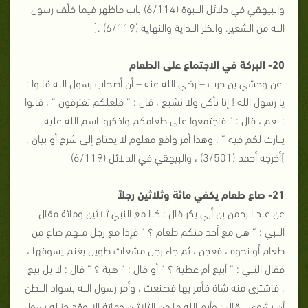
والبيهقي في دلائل النبوة (6/114) باب ماظهر فيما خلّف رسول
الله من الشعير. وانظر البداية والنهاية (6/119) .[
20- البركة في الاجتماع على الطعام
عن وحشي بن حرب – رضي الله عنه – أن أصحاب رسول الله قالوا :
يا رسول الله ! إنا نأكل ولا نشبع ، قال : “ فلعلكم تفترقون “ ، قالوا
: نعم ، قال : “ فاجتمعوا على طعامكم واذكروا اسم الله عليه
يبارك لكم فيه “ . وهذا أمر واقع معلوم لا يحتاج إلى شرح أو بيان .
]أخرجه أحمد (3/501) ، والبيهقي في الدلائل (6/119)
21- صاع طعام يكفي مائة وثلاثين رجلاً
عن عبد الرحمن بن أبي بكر قال : كنا مع النبي ثلاثين ومائة فقال
النبي : “ هل مع أحد منكم طعام ؟ “ فإذا مع رجل منهم صاع من
طعام أو نحوه ، فعجن ، ثم جاء رجل مشعات طويل بغنم يسوقها ،
فقال النبي : “ أبيع أم عطية ؟ “ أو قال : “ هبة ؟ “ قال : لا بل بيع
. فاشترى منه شاة فأمر بها فصنعت ، وأمر رسول الله بسواد البطن
أن يشوى ، قال : وأيم الله ما من الثلاثين ومائة إلا وقد حز له رسول