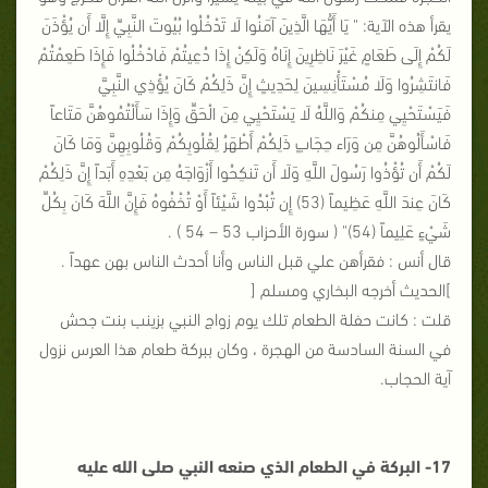
يقرأ هذه الآية: " يَا أَيُّهَا الَّذِينَ آمَنُوا لَا تَدْخُلُوا بُيُوتَ النَّبِيِّ إِلَّا أَن يُؤْذَنَ
لَكُمْ إِلَى طَعَامٍ غَيْرَ نَاظِرِينَ إِنَاهُ وَلَكِنْ إِذَا دُعِيتُمْ فَادْخُلُوا فَإِذَا طَعِمْتُمْ
فَانتَشِرُوا وَلَا مُسْتَأْنِسِينَ لِحَدِيثٍ إِنَّ ذَلِكُمْ كَانَ يُؤْذِي النَّبِيَّ
فَيَسْتَحْيِي مِنكُمْ وَاللَّهُ لَا يَسْتَحْيِي مِنَ الْحَقِّ وَإِذَا سَأَلْتُمُوهُنَّ مَتَاعاً
فَاسْأَلُوهُنَّ مِن وَرَاء حِجَابٍ ذَلِكُمْ أَطْهَرُ لِقُلُوبِكُمْ وَقُلُوبِهِنَّ وَمَا كَانَ
لَكُمْ أَن تُؤْذُوا رَسُولَ اللَّهِ وَلَا أَن تَنكِحُوا أَزْوَاجَهُ مِن بَعْدِهِ أَبَداً إِنَّ ذَلِكُمْ
كَانَ عِندَ اللَّهِ عَظِيماً (53) إِن تُبْدُوا شَيْئاً أَوْ تُخْفُوهُ فَإِنَّ اللَّهَ كَانَ بِكُلِّ
شَيْءٍ عَلِيماً (54)" ( سورة الأحزاب 53 – 54 ) .
قال أنس : فقرأهن علي قبل الناس وأنا أحدث الناس بهن عهداً .
]الحديث أخرجه البخاري ومسلم [
قلت : كانت حفلة الطعام تلك يوم زواج النبي بزينب بنت جحش
في السنة السادسة من الهجرة ، وكان ببركة طعام هذا العرس نزول
آية الحجاب.
17- البركة في الطعام الذي صنعه النبي صلى الله عليه