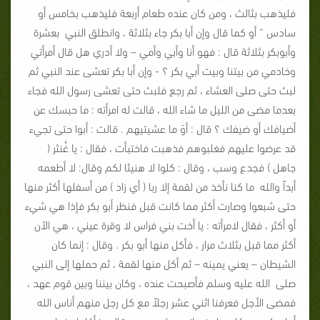
فليذهب بثالث ، ومن كان عنده طعام أربعة فليذهب بخامس أو
سادس “ أو كما قال وإن أبا بكر جاء بثلاثة ، وانطلق النبي بعشرة
وأبوبكر بثلاثة قال : فهو أنا وأبي وأمي – ولا أدري هل قال أمرأتي
وخادمي من بيتنا وبيت أبي بكر ؟ - وإن أبا بكر تعشى عند النبي ثم
لبث حتى صلى العشاء ، ثم رجع فلبث حتى تعشى رسول الله فجاء
بعدما مضى من الليل ما شاء الله ، قالت له امرأته : ما حبسك عن
أضيافك أو ضيفك ؟ قال : أوَ ما عشيتيهم . قالت : أبوا حتى تجيء
قد عرضوا عليهم فغلبوهم فذهبت فاختبأت ، فقال : يا غُنثر (
جاهل ) فجدع وسب ، وقال : كلوا لا هنيئا لكم وقال: لا أطعمه
أبداً والله ما كنا نأخذ من لقمة إلا ربا ( أي زاد ) من أسفلها أكثر منها
حتى شبعوا وصارت أكثر مما كانت قبل فنظر أبو بكر فإذا هي شيء
أو أكثر ، فقال لامرأته : يا أخت بني فراس لا وقرة عيني ، هي الآن
أكثر مما قبل بثلاث مرار ، فأكل منها أبو بكر . وقال : إنما كان
الشيطان – يعني يمينه – ثم أكل منها لقمة ، ثم حملها إلى النبي
صلى الله عليه وسلم فأصبحت عنده ، وكان بيننا وبين قوم عهد ،
فمضى الأجل فعرفنا اثني عشر رجلاً مع كل رجل منهم أناس الله