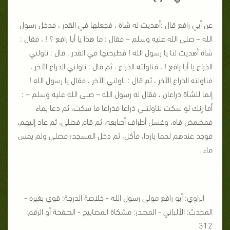
عن أبي رافع قال :أهديت له شاة ، فجعلها في القدر ، فدخل رسول
الله – صلى الله عليه وسلم – فقال : ما هذا يا أبا رافع ؟ ! ، فقال :
شاة أهديت لنا يا رسول الله ! فطبختها في القدر . قال : ناولني
الذراع يا أبا رافع ! ، فناولته الذراع . ثم قال : ناولني الذراع الآخر ،
فناولته الذراع الآخر ، ثم قال : ناولني الآخر ، فقال يا رسول الله !
إنما للشاة ذراعان ، فقال له رسول الله – صلى الله عليه وسلم – :
أما إنك لو سكت لناولتني ذراعا فذراعا ما سكت، ثم دعا بماء
فمضمض فاه، وغسل أطراف أصابعه، ثم قام فصلى، ثم عاد إليهم،
فوجد عندهم لحما باردا، فأكل، ثم دخل المسجد؛ فصلى ولم يمس
ماء .
الراوي: أبو رافع مولى رسول الله - خلاصة الدرجة: قوي بغيره -
المحدث: الألباني - المصدر: مشكاة المصابيح - الصفحة أو الرقم:
312