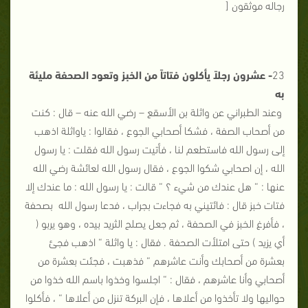
رجاله موثقون [
23
- عشرون رجلاً يأكلون فتاتاً من الخبز وتعود الصحفة مليئة
به
وعند الطبراني عن واثلة بن الأسقع – رضي الله عنه – قال : كنت
من أصحاب الصفة ، فشكا أصحابي الجوع ، فقالوا : ياواثلة اذهب
إلى رسول الله فاستطعم لنا ، فأتيت رسول الله فقلت : يا رسول
الله ، إن اصحابي شكوا الجوع ، فقال رسول الله لعائشة رضي الله
عنها : “ هل عندك من شيء ؟ “ قالت : يا رسول الله : ما عندك إلا
فتات خبز قال : فائتيني به فجاءت بجراب ، فدعا رسول الله بصحفة
، فأفرغ الخبز في الصحفة ، ثم جعل يصلح الثريد بيده ، وهو يربو (
أي يزيد ) حتى امتلأت الصحفة . فقال : يا واثلة “ اذهب فجئ
بعشرة من أصحابك وأنت عاشرهم “ فذهبت ، فجئت بعشرة من
أصحابي وأنا عاشرهم ، فقال : “ اجلسوا وخذوا باسم الله خذوا من
حواليها ولا تأخذوا من أعلاها ، فإن البركة تنزل من أعلاها “ ، فأكلوا