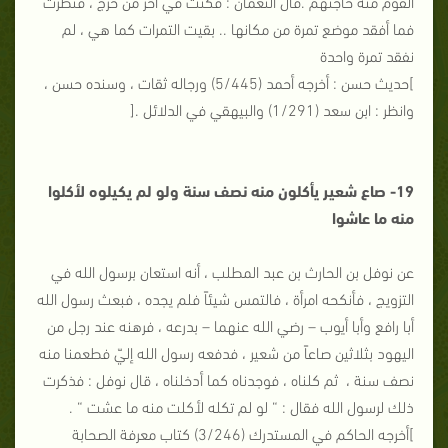
القوم منه حاجتهم .قال النعمان : فكنت في آخر من خرج ، فنظرت
فما أفقد موضع تمرة من مكانها .. بقيت التمرات كما هي ، لم
نفقد تمرة واحدة
]حديث حسن : أخرجه أحمد (5/445) ورجاله ثقات ، وسنده حسن ،
وانظر : ابن سعد (1/291) والبيهقي في الدلائل .[
19- صاع شعير يأكلون منه نصف سنة ولو لم يكيلوه لأكلوا
منه ما عاشوا
عن نوفل بن الحارث بن عبد المطلب ، أنه استعان برسول الله في
التزويج ، فأنكحه امرأة ، فالتمس شيئاً فلم يجده ، فبعث رسول الله
أبا رافع وأبا أيوب – رضي الله عنهما – بدرعه ، فرهنه عند رجل من
اليهود بثلاثين صاعاً من شعير ، فدفعه رسول الله إليّ فطعمنا منه
نصف سنة ، ثم كلناه ، فوجدناه كما أدخلناه ، قال نوفل : فذكرت
ذلك لرسول الله فقال : “ لو لم تكله لأكلت منه ما عشت “ .
]أخرجه الحاكم في المستدرك (3/246) كتاب معرفة الصحابة