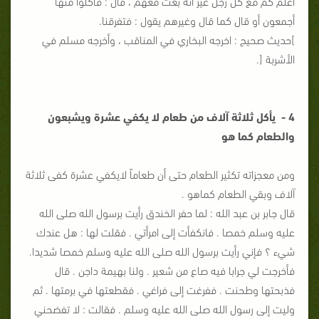
أعلم كم مع كل رجل غير انه بعث معهم ، قال : فأكلوا منها
أجمعون أو قال كما قال وغيرهم يقول : فتفرقنا.
]حديث صحيح : اخرجه البخاري في المناقب ، وأخرجه مسلم في
الأشربة [.
4 - يأكل ثلاثة آلاف من طعام لا يكفي عشرة ويشبعون
والطعام كما هو
ومن معجزاته تكثير الطعام حتى أن طعاماً لايكفي عشرة كفى ثلاثة
آلاف وبقي الطعام كماهو .
قال جابر بن عبد الله : لما حفر الخندق رأيت برسول الله صلى الله
عليه وسلم خمصا . فانكفأت إلى امرأتي . فقلت لها : هل عندك
شيء ؟ فإني رأيت برسول الله صلى الله عليه وسلم خمصا شديدا.
فأخرجت لي جرابا فيه صاع من شعير . ولنا بهيمة داجن . قال
فذبحتها وطحنت . ففرغت إلى فراغي . فقطعتها في برمتها . ثم
وليت إلى رسول الله صلى الله عليه وسلم . فقالت : لا تفضحني