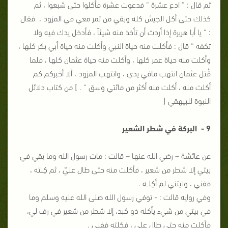
ثم قال : “ ادع عشرة “ فدعوت عشرة فأكلوا حتى شبعوا ، ثم
كذلك حتى أكل الجيش كله وبقي من تمر معي في المزود ، فقال
: “ يا أبا هريرة إذا أردت أن تأخذ منه شيئاً ، فأدخل يدك فيه ولا
تكفه “ قال : فأكلت منه حياة النبي وأكلت منه حياة أبي بكر كلها ،
وأكلت منه حياة عمر كلها ، وأكلت منه حياة عثمان كلها ، فلما
قُتل عثمان انتهب مافي يدي ، وانتهب المزود ، ألا أخبركم كم
أكلت منه ، أكلت منه أكثر من مائتي وسق “ . ] من كتاب دلائل
النبوة للبيهقي [
9 - البركة في شطر الشعير
عن عائشة – رضي الله عنها – قالت : مات رسول الله وما بقي في
بيتي إلا شطر من شعير ، فأكلت منه حتى طال عليّ ، ثم كِلته ،
ففني ، وليتني لم أكِلــه .
وفي روايه قالت : - توفي رسول الله صلى الله عليه وسلم وما
في بيتي من شيء يأكله ذو كبد، إلا شطر من شعير في رف لي،
فأكلت منه حتى طال علي ، فكلته ففني .