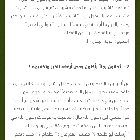
“ فاقعد فاشرب “ قال : فقعدت فشربت ، ثم قال لي : “ اشرب “
فشربت ، فما زال يقول لي : “ اشرب “ فأشرب حتى قلت : لا والذي
بعثك بالحق ما أجد له فيّ مسلكاً ، قـــال : “ ناولني القدح “ ،
فرددت إليه القدح فشرب من الفضلة .
]صحيح : اخرجه البخاري [.
2 - ثمانون رجلاً يأكلون بعض أرغفة الخبز وتكفيهم !
عن أنس بن مالك – رضي الله عنه – قال : قال أبو طلحة لأم سليم
: لقد سمعت صوت رسول الله ضعيفاً أعرف فيه الجوع ، فهل
عندك من شيء ؟ قالت : نعم ، فأخرجت أقراصاً من شعير ثم أخرجت
خماراً لها فلفت الخبز ببعضه ، ثم دسته تحت يدي ولاثتني ببعضه ،
ثم أرسلتني إلى رسول الله قال : فذهبت به فوجدت رسول الله في
المسجد ومعه الناس ، فقمت عليهم ، فقال لي رسول الله
“ أرسلك أبو طلحة ؟” فقلت : نعم قال : “ بطعام ؟ “ قلت : نعم .