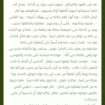
نفر على العهد والميثاق ، منهم خبيب وزيد بن الدثنة ، ورجل آخر ،
فلما استمكنوا منهم أطلقوا أوتار قسيهم ، فربطوهم بها قال
الرجل الثالث : هذا أول الغدر والله إن لي بهؤلاء أسوة – يريد القتلى
- ، فجروه وعالجوه ، فأبى أن يصحبهم ، فقتلوه وانطلقوا بخبيب ،
وزيد بن الدثنة حتى باعوهما بمكة بعد وقعة بدر ، فابتاع بنو الحارث
بن عامر بن نوفل بن عبد منافل خبيباً ، وكان خبيب هو قاتل الحارث
يوم بدر . فلبث خبيب عندهم أسيراً حتى أجمعوا على قتله ،
فاستعار من بعض بنات الحارث موس يستحد بها فأعارته فدرج بني
لها وهي غافلة حتى أتاه ، فوجدته مجلسه على فخذه والموسى
بيده ، ففزعت فزعة عرفها خبيب فقال : أتخشين أن أقتله ما كنت
لأفعل ذلك ! قالت : والله ما رأيت أسيراً خيراً من خبيب فو الله لقد
وجدته يوماً يأكل قطفاً من عنب في يده وإنه لموثق بالحديد وما
بمكة من ثمرة ، وكانت تقول : إنه لرزق رزقه الله خبيباً ، فلما خرجوا
به من الحرم ليقتلوه في الحال ، قال لهم خبيب : دعوني أصلي
ركعتين فتركوه فركع ركعتين، فقال: والله لولا أن تحسبوا أن مابي
جزع لزدت .
وأكل العنب في غير وقته وفقده من البلاء كرامة للمولى ،