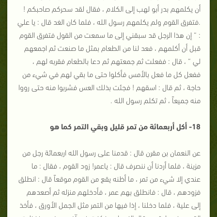
أن يكلمهم بدر أبو لهب إلى الكلام ، فقال لقد سحركم صاحبكم !
.فتفرق القوم ولم يكلمهم رسول الله ، فلما كان الغد قال : يا علي
: “ إن هذا الرجل قد سبقني إلى ما سمعت من القول فتفرق القوم
قبل أن أكلمهم ، فعد لنا من الطعام بمثل ما صنعت ثم اجمعهم
لي “ ، قال : ففعلت ثم جمعتهم ثم دعا بالطعام فقربه لهم ،
ففعل كل ما فعل بالأمس فأكلوا حتى ما بقي لهم في شيء من
حاجة ، ثم قال : اسقهم ! فجئت بذلك العس فشربوا منه حتى رووا
منه جميعاً ، ثم تكلم رسول الله .
18- أكل أربعمائة من تمر قليل وبقي التمر كما هو
عن النعمان بن مقرن قال : قدمنا على رسول الله اربعمائة رجل من
مزينة ، فلما أردنا أن ننصرف قال : ياعمر! زود القوم ، فقال : ما
عندي إلا شيء من تمر ، ما أظنه يقع من القوم موقعاً قال : انطلق
فزودهم ، قال : فانطلق بهم عمر ، فأدخلهم منزله ثم أصعدهم
إلى علية ، فلما دخلنا ، إذا فيها من التمر مثل الجمل الأورق ، فأخذ