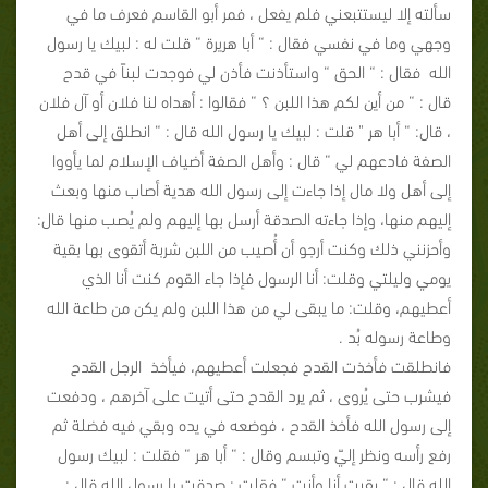
سألته إلا ليستتبعني فلم يفعل ، فمر أبو القاسم فعرف ما في
وجهي وما في نفسي فقال : “ أبا هريرة “ قلت له : لبيك يا رسول
الله فقال : “ الحق “ واستأذنت فأذن لي فوجدت لبناً في قدح
قال : “ من أين لكم هذا اللبن ؟ “ فقالوا : أهداه لنا فلان أو آل فلان
، قال: “ أبا هر " قلت : لبيك يا رسول الله قال : “ انطلق إلى أهل
الصفة فادعهم لي “ قال : وأهل الصفة أضياف الإسلام لما يأووا
إلى أهل ولا مال إذا جاءت إلى رسول الله هدية أصاب منها وبعث
إليهم منها، وإذا جاءته الصدقة أرسل بها إليهم ولم يُصب منها قال:
وأحزنني ذلك وكنت أرجو أن أُصيب من اللبن شربة أتقوى بها بقية
يومي وليلتي وقلت: أنا الرسول فإذا جاء القوم كنت أنا الذي
أعطيهم، وقلت: ما يبقى لي من هذا اللبن ولم يكن من طاعة الله
وطاعة رسوله بُد .
فانطلقت فأخذت القدح فجعلت أعطيهم، فيأخذ الرجل القدح
فيشرب حتى يُروى ، ثم يرد القدح حتى أتيت على آخرهم ، ودفعت
إلى رسول الله فأخذ القدح ، فوضعه في يده وبقي فيه فضلة ثم
رفع رأسه ونظر إليّ وتبسم وقال : “ أبا هر “ فقلت : لبيك رسول
الله قال : “ بقيت أنا وأنت “ فقلت : صدقت يا رسول الله قال :