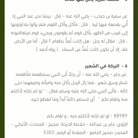
عن سمرة بن جندب – رضي الله عنه – قال : بينما نحن عند النبي إذ
أُتي بقصعة فيها ثريد ، قال : فأكل وأكل القوم فلم يزالوا يتداولونها
إلى قريب من الظهر، يأكل قوم ثم يقومون ويجيء قوم فيتعاقبونه
، قال : فقال له رجل : هل كانت تُمدُّ بطعام ؟ قال : أما من الأرض
فلا، إلا أن تكون كانت تُمدُّ من السماء . ] رواه أحمد [.
6 - البركة في الشعير
عن جابر – رضي الله عنه – أن رجلاً أتى النبي يستطعمه فأطعمه
شطر وسق شعير ، فما زال الرجل يأكل منه وامرأته وضيفهما حتى
كاله ، فأتى النبي صلى الله عليه وسلم فقال : “ لو لم تكله لأكلتم
منه ولقام لكم “ . أي لاستمر دائماً أبداً وما انقطع خيره.
88989 - لو لم تكله لأكلتم منه ، و لقام بكم
الراوي: جابر بن عبدالله - خلاصة الدرجة: صحيح - المحدث: الألباني -
المصدر: صحيح الجامع - الصفحة أو الرقم: 5302