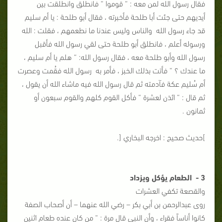
فقال رسول الله لمن معه : “ قوموا “ فانطلق وانطلقت بين
أيديهم حتى جئت أبا طلحة فأخبرته ، فقال أبو طلحة : يا أم سليم
قد جاء رسول الله والناس وليس عندنا ما نطعمهم ، فقلت : الله
ورسوله أعلم ، فانطلق أبو طلحة حتى لقي رسول الله فأقبل
رسول الله وأبو طلحة معه ، فقال رسول الله: “ هلم يا أم سليم ،
ما عندك ؟ “ فأتت بذلك الخبز ، فأمر به رسول الله فقُمت وعصرت
أم سُليم عكة فآدمته ثم قال رسول الله فيه ماشاء الله أن يقول ،
ثم قال : “ ائذن لعشرة “ فأكل القوم كلهم والقوم سبعون أو
ثمانون .
]حديث صحيح : اخرجه البخاري [.
3 - الطعام يؤكل ويزداد
والقصعة تكفي العشرات
روى عبدالرحمن بن أبي بكر – رضي الله عنهما – أن أصحاب الصفة
كانوا أناساً فقراء ، وأن النبي قال مرة : “ من كان عنده طعام اثنين