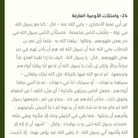
24- وامتلأت الأوعية الفارغة
عن أبي عمرة الأنصاري – رضي الله عنه – قال : كنا مع رسول الله
في غزاة – فأصاب الناس مخمصة ، فاستأذن الناس رسول الله في
نحر بعض ظهورهم ، وقالوا : يبلغنا الله به ، فلما رأى عمر بن
الخطاب رضي الله عنه أن رسول الله قد هم أن يأذن لهم في نحر
بعض ظهورهم ، قال : يا رسول الله ، كيف بنا إذا لقينا العدو غداً
جياعاً رجالاً ولكن إن رأيت يا رسول الله أن تدعو لنا ببقايا أزوادهم
وتجمعها، ثم تدعو الله فيها بالبركة، فإن الله تبارك وتعالى –
سيبلغنا بدعوتك – أو سيبارك لنا في دعوتك ، فدعا النبي ببقايا
أزوادهم ، فجعل الناس يجيئون بالحثية ( أي ملء الكف ) من الطعام
وفوق ذلك ، فكان أعلاهم من جاء ، بصاع من تمر ، فجمعها رسول
الله ثم قام فدعا ما شاء الله أن يدعوه ثم دعا الجيش بأوعيتهم ،
وأمرهم أن يحتثوا ، فما بقي في الجيش وعاء إلا ملأوه وبقي مثله
.فضحك رسول الله حتى بدت نواجذه ، وقال : “ اشهد أن لا إله إلا
الله وأشهد أني رسول الله ، لا يلقى الله عبد يؤمن بهما ، إلا حُجبت