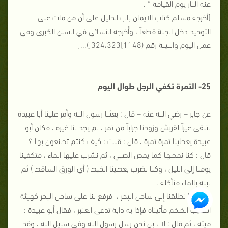
عنه النار يوم القيامة “ .
]أخرجه مسلم كتاب الايمان باب الدليل على أن من مات على
التوحيد دخل الجنة قطعاً ، وأخرجه النسائي في السنن الكبرى وفي
عمل اليوم والليلة رقم (1148]324،323[)...[
25- التمرة تكفي الرجل طوال اليوم
عن جابر – رضي الله عنه – قال : بعثنا رسول الله وأمر علينا أبا عبيدة
نتلقى عيراً لقريش وزودنا جراباً من تمر ، لم يجد لنا غيره ، فكان أبو
عبيدة يعطينا تمرة تمرة ، قال : قلت : كيف كنتم تصنعون بها ؟
قال : كنا نمصها كما يمص الصبي ، ثم نشرب عليها الماء ، فتكفينا
يومنا إلى الليل ، وكنا نضرب بعصينا الخبط ( أي الورق الساقط ) ثم
نبله بالماء فنأكله .
قال : فا نطلقنا إلى ساحل البحر ، فرفع لنا على ساحل البحر كهيئة
الكثيب الضخم فأتيناه فإذا به دابة تدعى العنبر ، فقال أبو عبيدة :
ميته ، ثم قال : لا ، بل نحن رسل رسول الله وفي سبيل الله ، وقد