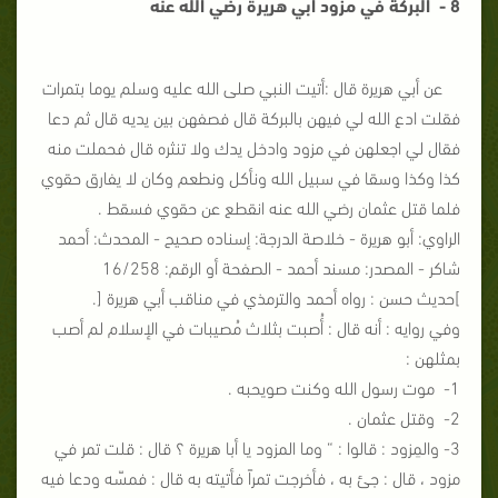
8 - البركة في مزود أبي هريرة رضي الله عنه
عن أبي هريرة قال :أتيت النبي صلى الله عليه وسلم يوما بتمرات
فقلت ادع الله لي فيهن بالبركة قال فصفهن بين يديه قال ثم دعا
فقال لي اجعلهن في مزود وادخل يدك ولا تنثره قال فحملت منه
كذا وكذا وسقا في سبيل الله ونأكل ونطعم وكان لا يفارق حقوي
فلما قتل عثمان رضي الله عنه انقطع عن حقوي فسقط .
الراوي: أبو هريرة - خلاصة الدرجة: إسناده صحيح - المحدث: أحمد
شاكر - المصدر: مسند أحمد - الصفحة أو الرقم: 16/258
]حديث حسن : رواه أحمد والترمذي في مناقب أبي هريرة [.
وفي روايه : أنه قال : أُصبت بثلاث مُصيبات في الإسلام لم أصب
بمثلهن :
1- موت رسول الله وكنت صويحبه .
2- وقتل عثمان .
3- والمِزود : قالوا : “ وما المزود يا أبا هريرة ؟ قال : قلت تمر في
مزود ، قال : جئ به ، فأخرجت تمراً فأتيته به قال : فمسّه ودعا فيه