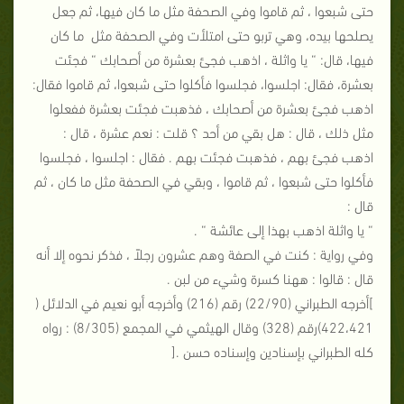
حتى شبعوا ، ثم قاموا وفي الصحفة مثل ما كان فيها، ثم جعل
يصلحها بيده، وهي تربو حتى امتلأت وفي الصحفة مثل ما كان
فيها، قال: “ يا واثلة ، اذهب فجئ بعشرة من أصحابك “ فجئت
بعشرة، فقال: اجلسوا، فجلسوا فأكلوا حتى شبعوا، ثم قاموا فقال:
اذهب فجئ بعشرة من أصحابك ، فذهبت فجئت بعشرة ففعلوا
مثل ذلك ، قال : هل بقي من أحد ؟ قلت : نعم عشرة ، قال :
اذهب فجئ بهم ، فذهبت فجئت بهم . فقال : اجلسوا ، فجلسوا
فأكلوا حتى شبعوا ، ثم قاموا ، وبقي في الصحفة مثل ما كان ، ثم
قال :
“ يا واثلة اذهب بهذا إلى عائشة “ .
وفي رواية : كنت في الصفة وهم عشرون رجلاً ، فذكر نحوه إلا أنه
قال : قالوا : ههنا كسرة وشيء من لبن .
]أخرجه الطبراني (22/90) رقم (216) وأخرجه أبو نعيم في الدلائل (
422،421)رقم (328) وقال الهيثمي في المجمع (8/305) : رواه
كله الطبراني بإسنادين وإسناده حسن .[