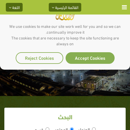
القائمة الرئيسية
اللغة
We use cookies to make our site work well for you and so we can
continually improve it.
The cookies that are necessary to keep the site functioning are
always on
معجزاته مع الطعام
Reject Cookies
Accept Cookies
البحث
العنوان
المحتوى
قسم