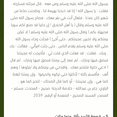
برسول الله صلى الله عليه وسلم ومن معه . قال فجئته فساررته .
فقلت : يا رسول الله ! إنا قد ذبحنا بهيمة لنا . وطحنت صاعا من
شعير كان عندنا . فتعال أنت في نفر معك . فصاح رسول الله صلى
الله عليه وسلم وقال ( يا أهل الخندق ! إن جابرا قد صنع لكم سورا .
فحيهلا بكم ) وقال رسول الله صلى الله عليه وسلم ( لا تنزلن
برمتكم ولا تخبرن عجينتكم ، حتى أجئ ) فجئت وجاء رسول الله
صلى الله عليه وسلم يقدم الناس . حتى جئت امرأتي . فقالت : بك
. وبك . فقلت : قد فعلت الذي قلت لي . فأخرجت له عجينتنا
فبصق فيها وبارك . ثم عمد إلى برمتنا فبصق فيها وبارك . ثم قال
( ادعي خابزة فلتخبز معك . واقدحي من برمتكم ولا تنزلوها ) وهم
ألف . فأقسم بالله ! لأكلوا حتى تركوه وانحرفوا . وإن برمتنا لتغط
كما هي . وإن عجينتنا - أو كما قال الضحاك - لتخبز كما هو .
الراوي: جابر بن عبدالله - خلاصة الدرجة: صحيح - المحدث: مسلم -
المصدر: المسند الصحيح - الصفحة أو الرقم: 2039
5 - قصعة الثريد يأكل منها مئات