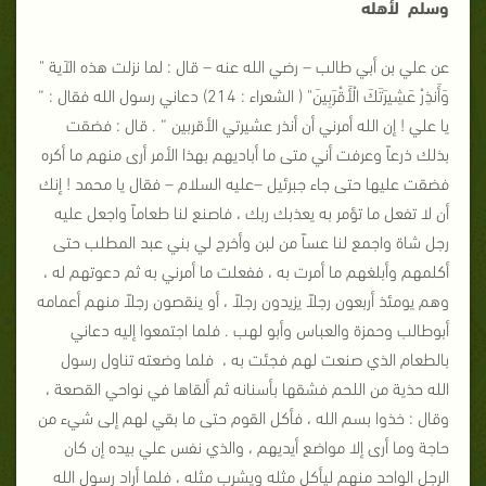
وسلم لأهله
عن علي بن أبي طالب – رضي الله عنه – قال : لما نزلت هذه الآية "
وَأَنذِرْ عَشِيرَتَكَ الْأَقْرَبِينَ" ( الشعراء : 214) دعاني رسول الله فقال : “
يا علي ! إن الله أمرني أن أنذر عشيرتي الأقربين “ . قال : فضقت
بذلك ذرعاً وعرفت أني متى ما أباديهم بهذا الأمر أرى منهم ما أكره
فضقت عليها حتى جاء جبرئيل –عليه السلام – فقال يا محمد ! إنك
أن لا تفعل ما تؤمر به يعذبك ربك ، فاصنع لنا طعاماً واجعل عليه
رجل شاة واجمع لنا عساً من لبن وأخرج لي بني عبد المطلب حتى
أكلمهم وأبلغهم ما أمرت به ، ففعلت ما أمرني به ثم دعوتهم له ،
وهم يومئذ أربعون رجلاً يزيدون رجلاً ، أو ينقصون رجلاً منهم أعمامه
أبوطالب وحمزة والعباس وأبو لهب . فلما اجتمعوا إليه دعاني
بالطعام الذي صنعت لهم فجئت به ، فلما وضعته تناول رسول
الله حذية من اللحم فشقها بأسنانه ثم ألقاها في نواحي القصعة ،
وقال : خذوا بسم الله ، فأكل القوم حتى ما بقي لهم إلى شيء من
حاجة وما أرى إلا مواضع أيديهم ، والذي نفس علي بيده إن كان
الرجل الواحد منهم ليأكل مثله ويشرب مثله ، فلما أراد رسول الله