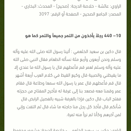
الراوي: عائشة - خلاصة الدرجة: [صحيح] - المحدث: البخاري -
المصدر: الجامع الصحيح - الصفحة أو الرقم: 3097
10– 440 رجلاً يأخذون من التمر جميعاً والتمر كما هو
قال دكين بن سعيد الخثعمي : أتينا رسول الله صلى الله عليه وآله
وسلم ونحن أربعون وأربع مئة نسأله الطعام فقال النبي صلى الله
عليه وآله وسلم لعمر قم فأعطهم قال يا رسول الله ما عندي إلا
ما يقيظني والصبية قال وكيع القيظ في كلام العرب أربعة أشهر
قال قم فأعطهم قال عمر يا رسول الله سمعا وطاعة قال فقام
عمر وقمنا معه فصعد بنا إلى غرفة له فأخرج المفتاح من حجزته
ففتح الباب قال دكين فإذا بالغرفة شبيه بالفصيل الرابض قال
شأنكم قال فأخذ كل رجل منا حاجته ما شاء قال ثم التفت وإني
لمن آخرهم وكأنا لم نرزأ منه تمرة.
الراوي: دكين بن سعيد الخثعمي - خلاصة الدرجة: مشهور محفوظ