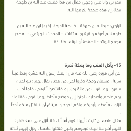
فمر بي وأنا على وجهي فقال من هذا فقلت عبد الله بن طهفة
فقال إن هذه ضجعة يكرهها الله.
الراوي: عبدالله بن طهفة - خلاصة الدرجة: [فيه] ابن عبد الله بن
طهفة لم أعرفه وبقية رجاله ثقات‏ ‏ - المحدث: الهيثمي - المصدر:
مجمع الزوائد - الصفحة أو الرقم: 8/104
15- يأكل العنب وما بمكة ثمرة
عن أبي هريرة رضي الله عنه قال : بعث رسول الله عشرة رهط عيناً
سرية ، عسفان ومكة ذكروا لحي من هذيل يقال لهم : بنو لحيان ،
فنفروا لهم بقريب من مائة رجل رام فاقتصوا آثارهم ، فلما أحس
بهم عاصم وأصحابه ، لجئوا إلى موضع فأحاط بهم القوم ، فقالوا :
انزلوا ، فأعطوا بأيديكم ولكم العهد والميثاق أن لا نقتل منكم أحداً
.
فقال عاصم بن ثابت : أيها القوم أما أنا ، فلا أنزل على ذمة كافر :
اللهم أخبر عنا نبيك فرموهم بالنبل فقتلوا عاصماً ، ونزل إليهم ثلاثة