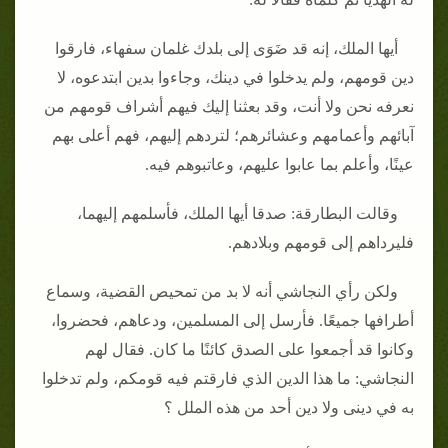
أيها الملك، إنه قد ضَوَى إلى بلدك غلمان سفهاء، فارقوا
دين قومهم، ولم يدخلوا في دينك، وجاءوا بدين ابتدعوه، لا
نعرفه نحن ولا أنت، وقد بعثنا إليك فيهم أشراف قومهم من
آبائهم وأعمامهم وعشائرهم؛ لتردهم إليهم، فهم أعلى بهم
عينًا، وأعلم بما عابوا عليهم، وعاتبوهم فيه‏.‏
وقالت البطارقة‏:‏ صدقا أيها الملك، فأسلمهم إليهما،
فليرداهم إلى قومهم وبلادهم‏.‏
ولكن رأي النجاشي أنه لا بد من تمحيص القضية، وسماع
أطرافها جميعًا‏.‏ فأرسل إلى المسلمين، ودعاهم، فحضروا،
وكانوا قد أجمعوا على الصدق كائنًا ما كان‏.‏ فقال لهم
النجاشي‏:‏ ما هذا الدين الذي فارقتم فيه قومكم، ولم تدخلوا
به في دينى ولا دين أحد من هذه الملل ‏؟‏