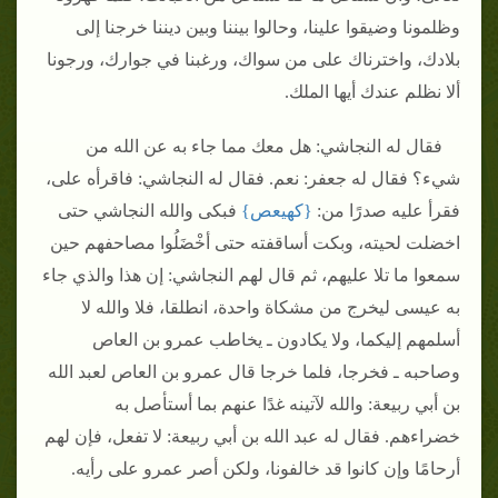
وظلمونا وضيقوا علينا، وحالوا بيننا وبين ديننا خرجنا إلى
بلادك، واخترناك على من سواك، ورغبنا في جوارك، ورجونا
ألا نظلم عندك أيها الملك‏.‏
فقال له النجاشي‏:‏ هل معك مما جاء به عن الله من
شيء‏؟‏ فقال له جعفر‏:‏ نعم‏.‏ فقال له النجاشي‏:‏ فاقرأه على،
فقرأ عليه صدرًا من‏:‏
‏{‏كهيعص‏}
‏ فبكى والله النجاشي حتى
اخضلت لحيته، وبكت أساقفته حتى أخْضَلُوا مصاحفهم حين
سمعوا ما تلا عليهم، ثم قال لهم النجاشي‏:‏ إن هذا والذي جاء
به عيسى ليخرج من مشكاة واحدة، انطلقا، فلا والله لا
أسلمهم إليكما، ولا يكادون ـ يخاطب عمرو بن العاص
وصاحبه ـ فخرجا، فلما خرجا قال عمرو بن العاص لعبد الله
بن أبي ربيعة‏:‏ والله لآتينه غدًا عنهم بما أستأصل به
خضراءهم‏.‏ فقال له عبد الله بن أبي ربيعة‏:‏ لا تفعل، فإن لهم
أرحامًا وإن كانوا قد خالفونا، ولكن أصر عمرو على رأيه‏.‏