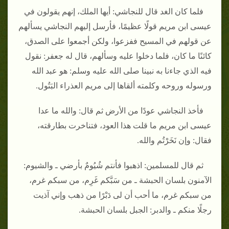
فلما كان الغد قال للنجاشي‏:‏ أيها الملك، إنهم يقولون في
عيسى ابن مريم قولًا عظيمًا، فأرسل إليهم النجاشي يسألهم
عن قولهم في المسيح ففزعوا، ولكن أجمعوا على الصدق،
كائنًا ما كان، فلما دخلوا عليه وسألهم، قال له جعفر‏:‏ نقول
فيه الذي جاءنا به نبينا صلى الله عليه وسلم‏:‏ هو عبد الله
ورسوله وروحه وكلمته ألقاها إلى مريم العذراء البَتُول‏.‏
فأخذ النجاشي عودًا من الأرض ثم قال‏:‏ والله ما عدا
عيسى ابن مريم ما قلت هذا العود، فتناخرت بطارقته،
فقال‏:‏ وإن نَخَرْتُم والله‏.‏
ثم قال للمسلمين‏:‏ اذهبوا فأنتم شُيُومٌ بأرضي ـ والشيوم‏:‏
الآمنون بلسان الحبشة ـ من سَبَّكم غَرِم، من سبكم غرم،
من سبكم غرم، ما أحب أن لى دَبْرًا من ذهب وإني آذيت
رجلًا منكم ـ والدبر‏:‏ الجبل بلسان الحبشة‏.‏