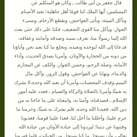
قال جعفر بن أبي طالب ـ وكان هو المتكلم عن
المسلمين‏:‏ أيها الملك كنا قومًا أهل جاهلية؛ نعبد الأصنام
ونأكل الميتة، ونأتى الفواحش، ونقطع الأرحام، ونسىء
الجوار، ويأكل منا القوى الضعيف، فكنا على ذلك حتى بعث
الله إلينا رسولًا منا، نعرف نسبه وصدقه وأمانته وعفافه،
فدعانا إلى الله لنوحده ونعبده، ونخلع ما كنا نعبد نحن وآباؤنا
من دونه من الحجارة والأوثان، وأمرنا بصدق الحديث، وأداء
الأمانة، وصلة الرحم، وحسن الجوار، والكف عن المحارم
والدماء، ونهانا عن الفواحش، وقول الزور، وأكل مال
اليتيم،وقذف المحصنات،وأمرنا أن نعبد الله وحده،لا نشرك
به شيئًا،وأمرنا بالصلاة والزكاة والصيام ـ فعدد عليه أمور
الإسلام ـ فصدقناه، وآمنا به، واتبعناه على ما جاءنا به من
دين الله، فعبدنا الله وحده، فلم نشرك به شيئًا، وحرمنا ما
حرم علينا، وأحللنا ما أحل لنا، فعدا علينا قومنا، فعذبونا
وفتنونا عن ديننا؛ ليردونا إلى عبادة الأوثان من عبادة الله
تعالى، وأن نستحل ما كنا نستحل من الخبائث، فلما قهرونا