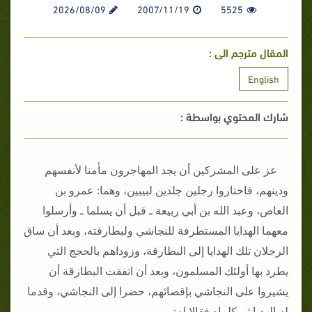
2026/08/09
2007/11/19
5525
المقال مترجم الى :
English
شارك المحتوي بواسطة :
عز على المشركين أن يجد المهاجرون مأمنا لأنفسهم
ودينهم، فاختاروا رجلين جلدين لبيبين، وهما‏:‏ عمرو بن
العاص، وعبد الله بن أبي ربيعة ـ قبل أن يسلما ـ وأرسلوا
معهما الهدايا المستطرفة للنجاشي ولبطارقته، وبعد أن ساق
الرجلان تلك الهدايا إلى البطارقة، وزوداهم بالحجج التي
يطرد بها أولئك المسلمون، وبعد أن اتفقت البطارقة أن
يشيروا على النجاشي بإقصائهم، حضرا إلى النجاشي، وقدما
له الهديا ثم كلماه فقالا له‏:‏