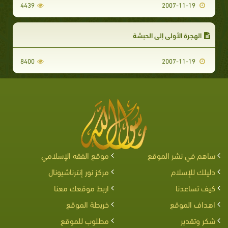
4439
2007-11-19
الهجرة الأولى إلى الحبشة
8400
2007-11-19
ساهم في نشر الموقع
موقع الفقه الإسلامي
دليلك للإسلام
مركز نور إنترناشيونال
كيف تساعدنا
اربط موقعك معنا
اهداف الموقع
خريطة الموقع
شكر وتقدير
مطلوب للموقع