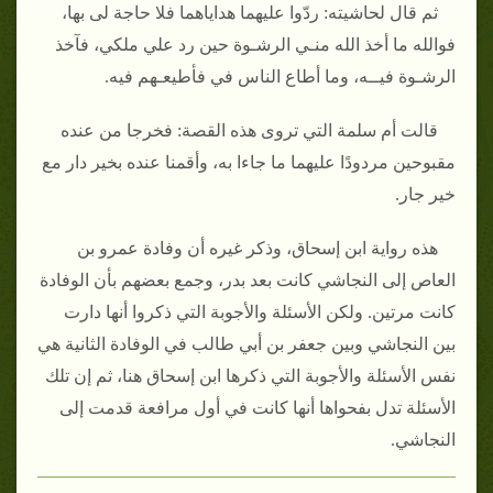
ثم قال لحاشيته‏:‏ ردّوا عليهما هداياهما فلا حاجة لى بها،
فوالله ما أخذ الله منـي الرشـوة حين رد علي ملكي، فآخذ
الرشـوة فيــه، وما أطاع الناس في فأطيعـهم فيه‏.‏
قالت أم سلمة التي تروى هذه القصة‏:‏ فخرجا من عنده
مقبوحين مردودًا عليهما ما جاءا به، وأقمنا عنده بخير دار مع
خير جار‏.‏
هذه رواية ابن إسحاق، وذكر غيره أن وفادة عمرو بن
العاص إلى النجاشي كانت بعد بدر، وجمع بعضهم بأن الوفادة
كانت مرتين‏.‏ ولكن الأسئلة والأجوبة التي ذكروا أنها دارت
بين النجاشي وبين جعفر بن أبي طالب في الوفادة الثانية هي
نفس الأسئلة والأجوبة التي ذكرها ابن إسحاق هنا، ثم إن تلك
الأسئلة تدل بفحواها أنها كانت في أول مرافعة قدمت إلى
النجاشي‏.