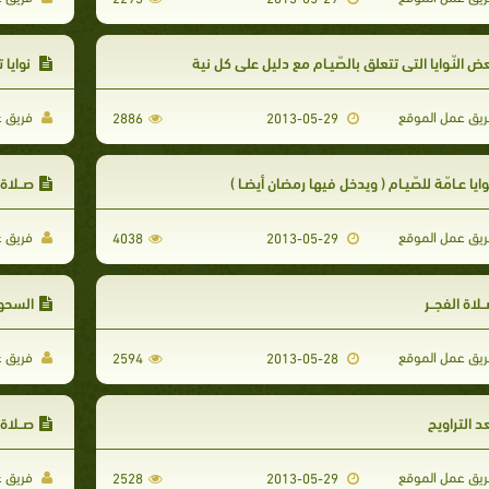
ض النّـوايا التي تتعلق بالصّيـام مع دليل على كل نية
نوايا 
يق عمل الموقع
فريق ع
2886
2013-05-29
ايا عـامّة للصّيـام ( ويدخل فيها رمضان أيضـا )
صــلاة 
يق عمل الموقع
فريق ع
4038
2013-05-29
ـلاة الفجــر
السحو
يق عمل الموقع
فريق ع
2594
2013-05-28
د التراويح
صــلاة 
يق عمل الموقع
فريق ع
2528
2013-05-29