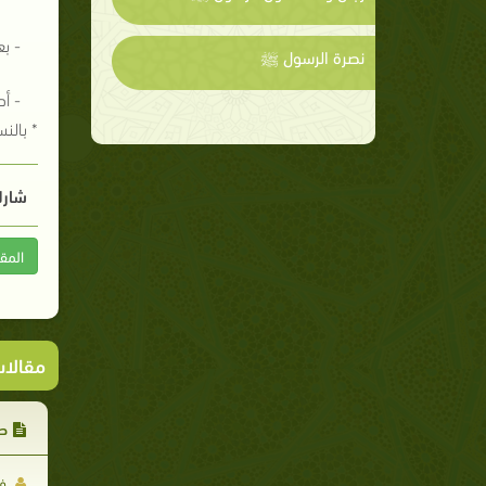
- بع
نصرة الرسول ﷺ
- أد
* بالن
شارك
المق
مقالا
صـ
فر