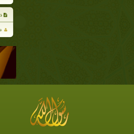
ذه
فر