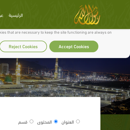
الرئيسية
عن
 to make our site work well for you and so we can continually improve it.
ies that are necessary to keep the site functioning are always on
Reject Cookies
Accept Cookies
العنوان
المحتوى
قسم