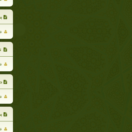
بع
فر
نو
فر
صـ
فر
بع
فر