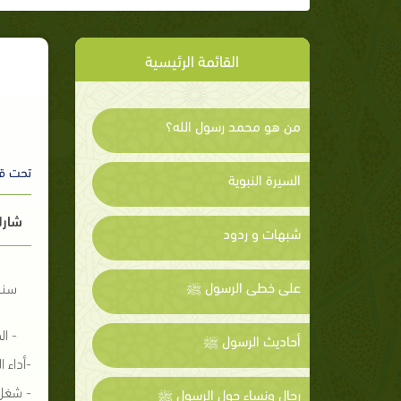
القائمة الرئيسية
من هو محمد رسول الله؟
تحت ق
السيرة النبوية
شارك
شبهات و ردود
على خطى الرسول ﷺ
سنة 
- ال
أحاديث الرسول ﷺ
-أداء ا
- شغل 
رجال ونساء حول الرسول ﷺ