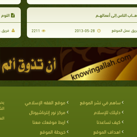
ـــاب الناس إلى أعمالهــم
النوم
يق عمل الموقع
فريق ع
2211
2013-05-28
ساهم في نشر الموقع
موقع الفقه الإسلامي
يحق
الش
دليلك للإسلام
مركز نور إنترناشيونال
الم
كيف تساعدنا
اربط موقعك معنا
اهداف الموقع
خريطة الموقع