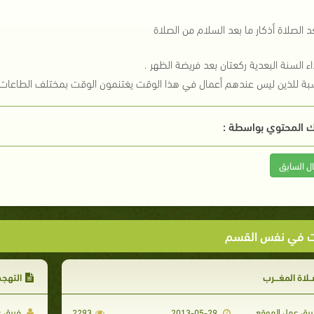
د الصلاة أذكار ما بعد السلام من الصلاة
اء السنة البعدية ركعتان بعد فريضة الظهر .
سبة للذين ليس عندهم أعمال في هذا الوقت يغتنمون الوقت بمختلف الطاعات وقرا
 المحتوي بواسطة :
ال السابق
ت في نفس القسم
ـلاة المغـــرب
التهجد
يق عمل الموقع
فريق ع
2293
2013-05-29