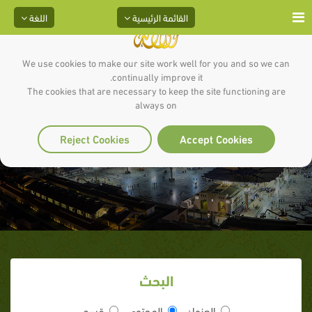
القائمة الرئيسية
اللغة
We use cookies to make our site work well for you and so we can
continually improve it.
The cookies that are necessary to keep the site functioning are
always on
بنود المعاهدة
Reject Cookies
Accept Cookies
البحث
العنوان
المحتوى
قسم