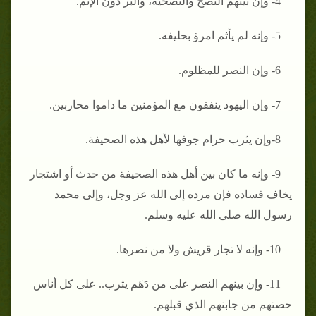
4- وإن بينهم النصح والنصحية، والبر دون الإثم‏.‏
5- وإنه لم يأثم امرؤ بحليفه‏.‏
6- وإن النصر للمظلوم‏.‏
7- وإن اليهود ينفقون مع المؤمنين ما داموا محاربين‏.‏
8-وإن يثرب حرام جوفها لأهل هذه الصحيفة‏.‏
9- وإنه ما كان بين أهل هذه الصحيفة من حدث أو اشتجار
يخاف فساده فإن مرده إلى الله عز وجل، وإلى محمد
رسول الله صلى الله عليه وسلم‏.‏
10- وإنه لا تجار قريش ولا من نصرها‏.‏
11- وإن بينهم النصر على من دَهَم يثرب‏.‏‏.‏ على كل أناس
حصتهم من جابنهم الذي قبلهم‏.‏