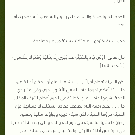
الحمد لله، والصلاة والسلام على رسول الله وعلى آله وصحبه، أما
بعـد:
فكل سيئة يقترفها العبد تكتب سيئة من غير مضاعفة.
قال تعالى: {وَمَنْ جَاءَ بِالسَّيِّئَةِ فَلا يُجْزَى إِلَّا مِثْلَهَا وَهُمْ لا يُظْلَمُونَ}
[الأنعام: 160].
لكن السيئة تعظم أحيانًا بسبب شرف الزمان أو المكان أو الفاعل،
فالسيئة أعظم تحريمًا عند الله في الأشهر الحرم، وفي عشر ذي
الحجة لشرفها عند الله، والخطيئة في الحرم أعظم لشرف المكان؛
قال ابن القيم رحمه الله: تضاعف مقادير السيئات لا كمياتها، فإن
السيئة جزاؤها السيئة، لكن سيئة كبيرة وجزاؤها مثلها وصغيرة
وجزاؤها مثلها، فالسيئة في حرم الله وبلده وعلى بساطه آكد منها
في طرف من أطراف الأرض، ولهذا ليس من عصى الملك على