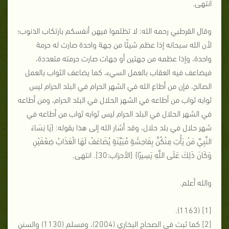
انتهى.
وقال القرطبي رحمه الله: لا تظلموا فيهن أنفسكم بارتكاب الذنوب؛
لأن الله سبحانه إذا عظم شيئًا من جهة واحدة صارت له حرمة
واحدة، وإذا عظمه من جهتين أو جهات صارت حرمته متعددة،
فيضاعف فيه العقاب بالعمل السيء، كما يضاعف الثواب بالعمل
الصالح، فإن من أطاع الله في الشهر الحرام في البلد الحرام ليس
ثوابه ثواب من أطاعه في الشهر الحلال في البلد الحرام، ومن أطاعه
في الشهر الحلال في البلد الحرام ليس ثوابه ثواب من أطاعه في
شهر حلال في بلد حلال، وقد أشار الله إلى هذا بقوله: {يَا نِسَاءَ
النَّبِيِّ مَنْ يَأْتِ مِنْكُنَّ بِفَاحِشَةٍ مُبَيِّنَةٍ يُضَاعَفْ لَهَا الْعَذَابُ ضِعْفَيْنِ
وَكَانَ ذَلِكَ عَلَى اللَّهِ يَسِيرًا} [الأحزاب:30]. انتهى.
والله أعلم.
[1] (1163).
[2] كما ثبت في الصحاح البخاري (2004)، ومسلم (1130) والسنن