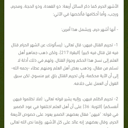
الأشهر الحرم كما ذكر السائل أربعة: ذو القعدة، وذو الحجة، ومحرم،
ورجب، وأما أحكامها فألخصها في الآتي:
- أنها أشهر حرم، ويشمل هذا أمرين:
1- تحريم القتال فيهن؛ قال تعالى: {يسألونك عن الشهر الحرام قتال
فيه قل قتال فيه كبير} [البقرة:217]، ولكن ذهب جماهير أهل
العلم إلى نسخ هذا الحكم وجواز القتال، ولهم في ذلك أدلة لا
تسلم من مقال، وذهب بعض أهل العلم ومنهم عطاء -رحمه الله-
إلى أن الآية محكمة، وأن تحريم القتال باقِ غير منسوخ، لكن سبق
القول أن العمل على خلافه.
2- تحريم الظلم فيهن، وإليه يشير قوله تعالى: {فلا تظلموا فيهن
أنفسكم} [التوبة: 36] على أن أهل العلم اختلفوا في عود الضمير
في قوله: "فيهن" فقال بعضهم: الضمير يعود على خصوص الأربعة
الحرم، وقال بعضهم: إنه عائد على كل الأشهر، وإنما نص الله تعالى