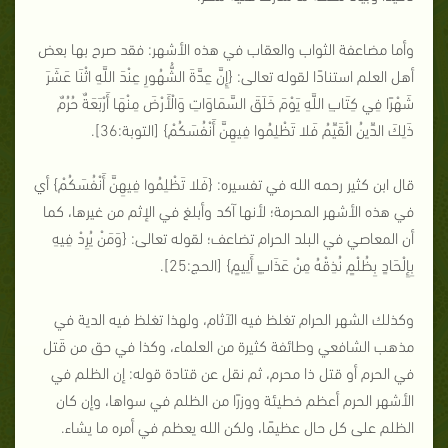
وأما مضاعفة الثواب والعقاب في هذه الأشهر: فقد صرح بها بعض
أهل العلم استنادًا لقوله تعالى: {إِنَّ عِدَّةَ الشُّهُورِ عِنْدَ اللَّهِ اثْنَا عَشَرَ
شَهْرًا فِي كِتَابِ اللَّهِ يَوْمَ خَلَقَ السَّمَاوَاتِ وَالْأَرْضَ مِنْهَا أَرْبَعَةٌ حُرُمٌ
ذَلِكَ الدِّينُ الْقَيِّمُ فَلا تَظْلِمُوا فِيهِنَّ أَنْفُسَكُمْ} [التوبة:36].
قال ابن كثير رحمه الله في تفسيره: {فَلا تَظْلِمُوا فِيهِنَّ أَنْفُسَكُمْ} أي
في هذه الأشهر المحرمة؛ لأنها آكد وأبلغ في الإثم من غيرها، كما
أن المعاصي في البلد الحرام تضاعف؛ لقوله تعالى: {وَمَنْ يُرِدْ فِيهِ
بِإِلْحَادٍ بِظُلْمٍ نُذِقْهُ مِنْ عَذَابٍ أَلِيمٍ} [الحج:25].
وكذلك الشهر الحرام تغلظ فيه الآثام، ولهذا تغلظ فيه الدية في
مذهب الشافعي وطائفة كثيرة من العلماء، وكذا في حق من قَتل
في الحرم أو قتل ذا محرم، ثم نقل عن قتادة قوله: إن الظلم في
الأشهر الحرم أعظم خطيئة ووزرًا من الظلم في سواها، وإن كان
الظلم على كل حال عظيمًا، ولكن الله يعظم في أمره ما يشاء.