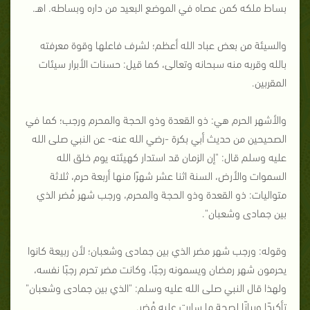
بساط ملكه كمن عصاه في الموضع البعيد من داره وبساطه. اهـ.
والسيئة من بعض عباد الله أعظم؛ لشرف فاعلها وقوة معرفته
بالله وقربه منه سبحانه وتعالى، كما قيل: حسنات الأبرار سيئات
المقربين.
والأشهر الحرم هي: ذو القعدة وذو الحجة والمحرم ورجب؛ كما في
الصحيحين من حديث أبي بكرة -رضي الله عنه- عن النبي صلى الله
عليه وسلم قال: "إن الزمان قد استدار كهيئته يوم خلق الله
السموات والأرض، السنة اثنا عشر شهرًا منها أربعة حرم، ثلاثة
متواليات: ذو القعدة وذو الحجة والمحرم، ورجب شهر مُضر الذي
بين جمادى وشعبان".
وقوله: ورجب شهر مضر الذي بين جمادى وشعبان؛ لأن ربيعة كانوا
يحرمون شهر رمضان ويسمونه رجبًا، وكانت مضر تحرم رجبًا نفسه،
ولهذا قال النبي صلى الله عليه وسلم: "الذي بين جمادى وشعبان"
تأكيدًا وبيانًا لصحة ما سارت عليه مُضر.