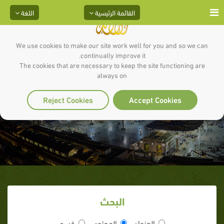
القائمة الرئيسية
اللغة
We use cookies to make our site work well for you and so we can
continually improve it.
The cookies that are necessary to keep the site functioning are
always on
المواساة في الشدة
Reject Cookies
Accept Cookies
البحث
العنوان
المحتوى
قسم