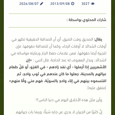
2026/08/07
2013/09/08
3027
شارك المحتوي بواسطة :
يقال:
الصديق وقت الضيق، أي أن الصداقة الحقيقية تظهر في
أوقات الشدائد لا أوقات الرخاء، وكما أن للصداقة حقوقها، فإن
للجيرة أيضا حقوقها، فمن علامات حفظ الجار ورعايته مواساته في
الشدائد، وبذل المعروف له عند الحاجة، قال النبي :
«إن
الأشعريين إذا أرملوا - أي نفد زادهم - في الغزو، أو قلَّ طعام
عيالهم بالمدينة، جعلوا ما كان عندهم في ثوب واحدٍ، ثم
اقتسموه بينهم في إناء واحدٍ بالسويَّة، فهم مني وأنا منهم»
[متفق عليه].
وأين مثل هذه الأخلاق اليوم في دنيا الناس؟!
إنَّ كثيرًا من الجيران لا يدري عن جاره شيئًا، وربما بات جيرانهم