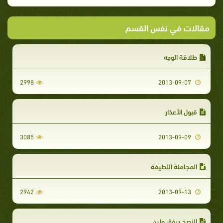
مقالات في نفس القسم
طلاقة الوجه
2998
2013-09-07
قبول الأعذار
3085
2013-09-09
المجاملة اللطيفة
2942
2013-09-13
النصح برفق ولين