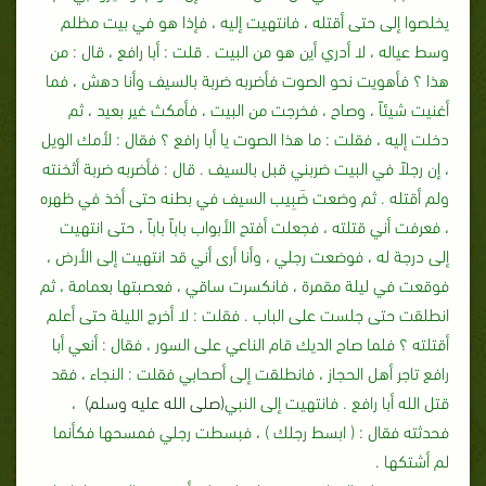
يخلصوا إلى حتى أقتله ، فانتهيت إليه ، فإذا هو في بيت مظلم
وسط عياله ، لا أدري أين هو من البيت ‏.‏ قلت ‏:‏ أبا رافع ، قال ‏:‏ من
هذا ‏؟‏ فأهويت نحو الصوت فأضربه ضربة بالسيف وأنا دهش ، فما
أغنيت شيئاً ، وصاح ، فخرجت من البيت ، فأمكث غير بعيد ، ثم
دخلت إليه ، فقلت ‏:‏ ما هذا الصوت يا أبا رافع‏ ؟‏ فقال ‏:‏ لأمك الويل
، إن رجلاً في البيت ضربني قبل بالسيف ‏.‏ قال‏ :‏ فأضربه ضربة أثخنته
ولم أقتله ‏.‏ ثم وضعت ضَبِيب السيف في بطنه حتى أخذ في ظهره
، فعرفت أني قتلته ، فجعلت أفتح الأبواب باباً باباً ، حتى انتهيت
إلى درجة له ، فوضعت رجلي ، وأنا أرى أني قد انتهيت إلى الأرض ،
فوقعت في ليلة مقمرة ، فانكسرت ساقي ، فعصبتها بعمامة ، ثم
انطلقت حتى جلست على الباب ‏.‏ فقلت ‏:‏ لا أخرج الليلة حتى أعلم
أقتلته ‏؟‏ فلما صاح الديك قام الناعي على السور ، فقال ‏:‏ أنعي أبا
رافع تاجر أهل الحجاز ، فانطلقت إلى أصحابي فقلت ‏:‏ النجاء ، فقد
قتل الله أبا رافع ‏.‏ فانتهيت إلى النبي
(صلى الله عليه وسلم)
،
فحدثته فقال‏ :‏ ‏( ‏ابسط رجلك‏ ) ‏، فبسطت رجلي فمسحها فكأنما
لم أشتكها ‏.‏