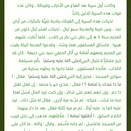
وكانت أول سرية بعد الفراغ من الأحزاب وقريظة ، وكان عدد
قوات هذه السرية ثلاثين راكباً‏ .‏
تحركت هذه السرية إلى القرطاء بناحية ضَرِيَّة بالبَكَرات من أرض
نجد ، وبين ضرية والمدينة سبع ليال ، تحركت لعشر ليال خلون من
المحرم سنة 6 هـ إلى بطن بني بكر بن كلاب ‏.‏ فلما أغارت عليهم
هربوا ، فاستاق المسلمون نعما وشاء ، وقدموا المدينة لليلة بقيت
من المحرم ومعهم ثُمَامَة بن أثال الحنفي سيد بني حنيفة ، كان قد
خرج متنكراً لاغتيال النبي
(صلى الله عليه وسلم)
بأمر مسيلمة
الكذاب ، فأخذه المسلمون ، فلما جاءوا به ربطوه بسارية من
سواري المسجد ، فخرج إليه النبي
(صلى الله عليه وسلم)
فقال
‏:‏ ‏(‏
ما ذا عندك يا ثمامة‏ ؟ ‏‏)‏
فقال ‏:‏ عندي خير يا محمد ، إن تقتل تقتل
ذا دم ، وإن تنعم تنعم على شاكر ، وإن كنت تريد المال فَسَلْ تعط
منه ما شئت ، فتركه ، ثم مرّ به مرة أخرى ، فقال له مثل ذلك ، فرد
عليه كما رد عليه أولاً ، ثم مر مرة ثالثة فقال ـ بعد ما دار بينهما
الكلام السابق ‏:‏
‏( ‏أطلقوا ثمامة ‏)
‏، فأطلقوه، فذهب إلى نخل قريب
من المسجد فاغتسل ، ثم جاءه فأسلم ، وقال ‏:‏ والله ، ما كان على
وجه الأرض وجه أبغض إليّ من وجهك ، فقد أصبح وجهك أحب