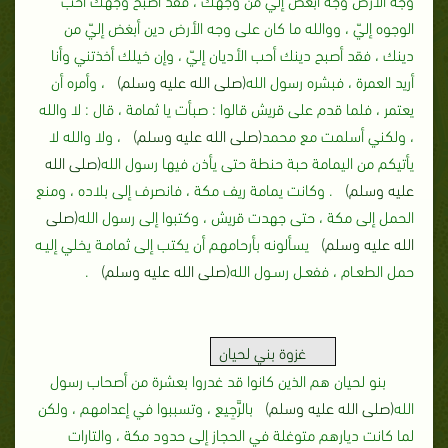
الوجوه إليّ ، ووالله ما كان على وجه الأرض دين أبغض إليّ من
دينك ، فقد أصبح دينك أحب الأديان إليّ ، وإن خيلك أخذتني وأنا
أريد العمرة ، فبشره رسول الله
(صلى الله عليه وسلم)
، وأمره أن
يعتمر ، فلما قدم على قريش قالوا‏ :‏ صبأت يا ثمامة ، قال ‏:‏ لا والله
، ولكني أسلمت مع محمد
(صلى الله عليه وسلم)
، ولا والله لا
يأتيكم من اليمامة حبة حنطة حتى يأذن فيها رسول الله
(صلى الله
عليه وسلم)
‏.‏ وكانت يمامة ريف مكة ، فانصرف إلى بلاده ، ومنع
الحمل إلى مكة ، حتى جهدت قريش ، وكتبوا إلى رسول الله
(صلى
الله عليه وسلم)
يسألونه بأرحامهم أن يكتب إلى ثمامـة يخلي إليـه
حمل الطعـام ، ففعـل رسـول الله
(صلى الله عليه وسلم)
.
غزوة
بني لحيان
بنو لحيان هم الذين كانوا قد غدروا بعشرة من أصحاب رسول
الله
(صلى الله عليه وسلم)
بالرَّجِيع ، وتسببوا في إعدامهم ، ولكن
لما كانت ديارهم متوغلة في الحجاز إلى حدود مكة ‏، والتارات