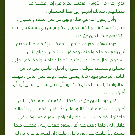
أيدي رجال من الأوس ، فرغبت الخزرج في إحراز فضيلة مثل
فضيلتهم ، فلذلك أسرعوا إلى هذا الاستئذان ‏.‏
وأذن رسول الله في قتله ونهى عن قتل النساء والصبيان ،
فخرجت مفرزة قوامها خمسة رجال ، كلهم من بني سلمة من الخزرج
، قائدهم عبد الله بن عَتِيك‏ .‏
خرجت هذه المفرزة ، واتجهت نحو خيبر ، إذ كان هناك حصن
أبي رافع ، فلما دنوا منه ، وقد غربت الشمس ، وراح الناس
بسرحهم ، قال عبد الله بن عتيك لأصحابه‏ :‏ اجلسوا مكانكم ، فإني
منطلق ومتلطف للبواب ، لعلي أن أدخل ، فأقبل حتى دنا من
الباب ، ثم تقنع بثوبه كأنه يقضي حاجته ، وقد دخل الناس ، فهتف
به البواب‏ :‏ يا عبد الله ، إن كنت تريد أن تدخل فادخل ، فإني أريد أن
أغلق الباب ‏.‏
قال عبد الله بن عَتِيك ‏:‏ فدخلت فكمنت ، فلما دخل الناس
أغلق الباب ، ثم علق الأغاليق على وَدٍّ‏ .‏ قال‏ :‏ فقمت إلى الأقاليد
فأخذتها ، ففتحت الباب ، وكان أبو رافع يسمر عنده ، وكان في
علالي له ، فلما ذهب عنه أهل سمره صعدت إليه ، فجعلت كلما
فتحت باباً أغلقت علي من داخل ‏.‏ قلت‏ :‏ إن القوم لو نَذِروا بي لم