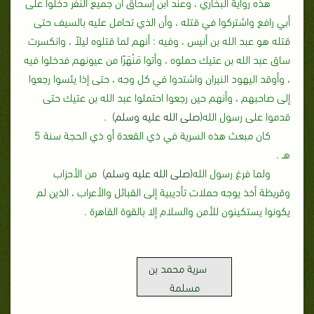
هذه رواية البخاري ، وعند ابن إسحاق أن جميع النفر دخلوا على
أبي رافع واشتركوا في قتله ، وأن الذي تحامل عليه بالسيف حتى
قتله هو عبد الله بن أنيس ، وفيه‏ :‏ أنهم لما قتلوه ليلاً ، وانكسرت
ساق عبد الله بن عتيك حملوه ، وأتوا مَنْهَرًا من عيونهم فدخلوا فيه
، وأوقد اليهود النيران واشتدوا في كل وجه ، حتى إذا يئسوا رجعوا
إلى صاحبهم ، وأنهم حين رجعوا احتملوا عبد الله بن عتيك حتى
قدموا على رسول الله
(صلى الله عليه وسلم)
‏.‏
كان مبعث هذه السرية في ذي القعدة أو ذي الحجة سنة 5
هـ ‏.‏
ولما فرغ رسول الله
(صلى الله عليه وسلم)
من الأحزاب
وقريظة أخذ يوجه حملات تأديبية إلى القبائل والأعراب ، الذين لم
يكونوا يستكينون للأمن والسلام إلا بالقوة القاهرة‏ .
سرية محمد بن
مسلمة