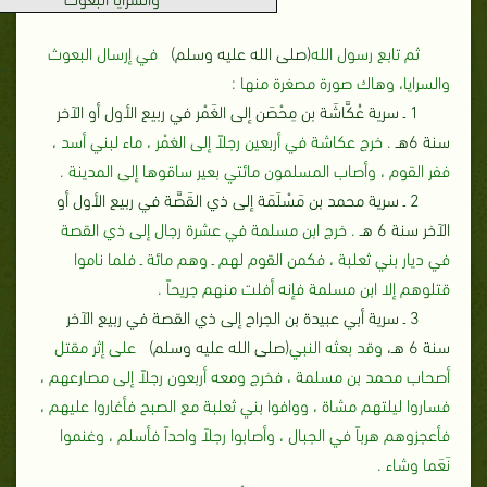
ثم تابع رسول الله
(صلى الله عليه وسلم)
في إرسال البعوث
والسرايا، وهاك صورة مصغرة منها‏ :‏
1 ـ سرية عُكَّاشَة بن مِحْصَن إلى الغَمْر في ربيع الأول أو الآخر
سنة 6هـ
‏.‏ خرج عكاشة في أربعين رجلاً إلى الغمْر ، ماء لبني أسد ،
ففر القوم ، وأصاب المسلمون مائتي بعير ساقوها إلى المدينة ‏.‏
2 ـ سرية محمد بن مَسْلَمَة إلى ذي القَصَّة في ربيع الأول أو
الآخر سنة 6 هـ
‏ .‏ خرج ابن مسلمة في عشرة رجال إلى ذي القصة
في ديار بني ثعلبة ، فكمن القوم لهم ـ وهم مائة ـ فلما ناموا
قتلوهم إلا ابن مسلمة فإنه أفلت منهم جريحاً‏ .‏
3 ـ سرية أبي عبيدة بن الجراح إلى ذي القصة في ربيع الآخر
سنة 6 هـ،
وقد بعثه النبي
(صلى الله عليه وسلم)
على إثر مقتل
أصحاب محمد بن مسلمة ، فخرج ومعه أربعون رجلاً إلى مصارعهم ،
فساروا ليلتهم مشاة ، ووافوا بني ثعلبة مع الصبح فأغاروا عليهم ،
فأعجزوهم هرباً في الجبال ، وأصابوا رجلاً واحداً فأسلم ، وغنموا
نَعَما وشاء ‏.‏