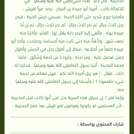
ثلاثمائة راكب ، أميرنا أبو عبيدة بن الجراح ، نرصد عيراً لقريش ،
فأصابنا جوع شديد حتى أكلنا الخبط ، فسمي جيش الخبط ، فنحر
رجل ثلاث جزائر، ثم نحر ثلاث جزائر ، ثم نحر ثلاث جزائر ، ثم إن أبا
عبيدة نهاه ، فألقي إلينا البحر دابة يقال لها ‏:‏ العَنْبَر، فأكلنا منه
نصف شهر ، وادَّهَنَّا منه حتى ثابت منه أجسامنا، وصلحت، وأخذ أبو
عبيدة ضلعاً من أضلاعه ، فنظر إلى أطول رجل في الجيش وأطول
جمل، فحمل عليه ، ومر تحته ، وتزودنا من لحمة وَشَائِق ، فلما
قدمنا المدينة ، أتينا رسول الله
(صلى الله عليه وسلم)
فذكرنا له
ذلك ، فقال ‏:‏ ‏( ‏هو رزق أخرجه الله لكم ، فهل معكم من لحمة
شيء تطعمونا‏ ؟ ‏‏)‏ فأرسلنا إلى رسول الله
(صلى الله عليه وسلم)
منه ‏.‏
وإنما قلن ا‏:‏ إن سياق هذه السرية يدل على أنها كانت قبل الحديبية
، لأن المسلمين لم يكونوا يتعرضون لعير قريش بعد صلح الحديبية‏ .
شارك المحتوي بواسطة :