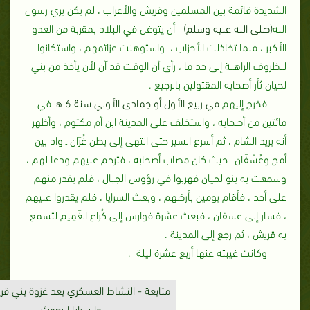
الشديدة قائمة بين المسلمين وقريش والأعراب ، لم يكن يري رسول
الله
(صلى الله عليه وسلم)
أن يتوغل في البلاد بمقربة من العدو
الأكبر ، فلما تخاذلت الأحزاب ، واستوهنت عزائمهم ، واستكانوا
للظروف الراهنة إلى حد ما ، رأى أن الوقت قد آن لأن يأخذ من بني
لحيان ثأر أصحابه المقتولين بالرجيع .
فخرج إليهم
في ربيع الأول أو جمادى الأولي سنة 6 هـ
في
مائتين من أصحابه ، واستخلف على المدينة ابن أم مكتوم ، وأظهر
أنه يريد الشام ، ثم أسرع السير حتى انتهى إلى بطن غُرَان ـ واد بين
أمَجَ وعُسْفَان ـ حيث كان مصاب أصحابه ، فترحم عليهم ودعا لهم ،
وسمعت به بنو لحيان فهربوا في رؤوس الجبال ، فلم يقدر منهم
على أحد ، فأقام يومين بأرضهم ، وبعث السرايا ، فلم يقدروا عليهم
، فسار إلى عسفان ، فبعث عشرة فوارس إلى كُرَاع الغَمِيم لتسمع
به قريش ، ثم رجع إلى المدينة ‏.‏
وكانت غيبته عنها أربع عشرة ليلة ‏.‏
متابعة
-
النشاط العسكري بعد غزوة بني قر
والسرايا
البعوث