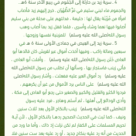
4 ـ سرية زيد بن حارثة إلى الجَمُوم في ربيع الآخر سنة 6هـ
ـ
والجموم ماء لبني سليم في مَرِّ الظَّهْرَان ـ خرج إليهم زيد فأصاب
امرأة من مُزَيْنَة يقال لها ‏:‏ حليمة ، فدلتهم على محلة من بني سليم
أصابوا فيها نعما وشاء وأسرى ، فلما قفل زيد بما أصاب وهب
رسول الله
(صلى الله عليه وسلم)
للمزينية نفسها وزوجها ‏.‏
5 ـ سرية زيد إلى العِيص في جمادى الأولى سنة 6 هـ
في
سبعين ومائة راكب ، وفيها أخذت أموال عير لقريش كان قائدها أبو
العاص خَتَن رسول الله
(صلى الله عليه وسلم)
‏. ‏وأفلت أبو العاص ،
فأتي زينب فاستجار بها ، وسألها أن تطلب من رسول الله
(صلى الله
عليه وسلم)
رد أموال العير عليه ففعلت ، وأشار رسول الله
(صلى
الله عليه وسلم)
على الناس برد الأموال من غير أن يكرههم ،
فردوا الكثير والقليل والكبير والصغير حتى رجع أبو العاص إلى مكة ،
وأدي الودائع إلى أهلها ، ثم أسلم وهاجر ، فرد عليه رسول
الله
(صلى الله عليه وسلم)
زينب بالنكاح الأول بعد ثلاث سنين
ونيف ، كما ثبت في الحديث الصحيح ردهــا بالنـكاح الأول ، لأن آيــة
تحريم المسلمات على الكفار لم تكن نزلت إذ ذاك ، وأما ما ورد من
الحديث من أنه رد عليه بنكاح جديد ، أو رد عليه بعد ست سنين فلا