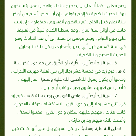
يصح معنى ، كما أنـــه ليـس بصحـيح سنداً‏ .‏ والعجب ممن يتمسكون
بهذا الحديث الضعيف فإنهم يقولون‏ :‏ إن أبا العاص أسلم في أواخر
سنة ثمان قبيل الفتح‏ .‏ ثم يناقضون أنفسهم ، فيقولون‏ :‏ إن زينب
ماتت في أوائل سنة ثمان ، وقد بسطنا الكلام شيئاً في تعليقنا
على بلوغ المرام‏ .‏ وجنح موسى بن عقبة إلى أن هذا الحادث وقع
في سنة 7هـ من قبل أبي بصير وأصحابه ، ولكن ذلك لا يطابق
الحديث الصحيح ولا الضعيف‏ .‏
6 ـ سرية زيد أيضاً إلى الطَّرِف أو الطَّرِق في جمادى الآخر سنة
6 هـ
‏.‏ خرج زيد في خمسة عشر رجلاً إلى بني ثعلبة فهربت الأعراب ،
وخافوا أن يكون رسول الله
(صلى الله عليه وسلم)
سار إليهم ،
فأصاب من نَعَمِهِم عشرين بعيراً ، وغاب أربع ليال ‏.‏
7 ـ سرية زيد أيضاً إلى وادي القرى في رجب سنة 6 هـ‏ .‏
خرج زيد
في اثني عشر رجلاً إلى وادي القرى ، لاستكشاف حركات العدو إن
كانت هناك ، فهجم عليهم سكان وادي القرى ، فقتلوا تسعة ،
وأفلتت ثلاثة فيهم زيد بن حارثة‏ .‏
(صلى الله عليه وسلم)
، ولكن السياق يدل على أنها كانت قبل
الحديبية ـ قال جابر‏ :‏ بعثنا النبي
(صلى الله عليه وسلم)
في