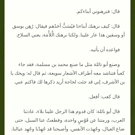
قال‏:‏ فترهنوني أبناءكم‏.‏
قال‏:‏ كيف نرهنك أبناءنا فيُسَبُّ أحَدُهم فيقال‏:‏ رُهِن بوسق
أو وسقين هذا عار علينا‏.‏ ولكنا نرهنك الَّلأْمَة، يعني السلاح‏.‏
فواعده أن يأتيه‏.‏
وصنع أبو نائلة مثل ما صنع محمد بن مسلمة، فقد جاء
كعباً فتناشد معه أطراف الأشعار سويعة، ثم قال له‏:‏ ويحك يا
بن الأشرف، إني قد جئت لحاجة أريد ذكرها لك فاكتم عني‏.‏
قال كعب‏:‏ أفعل‏.‏
قال أبو نائلة‏:‏ كان قدوم هذا الرجل علينا بلاء، عادتنا
العرب، ورمتنا عن قَوْسٍ واحدة، وقطعتْ عنا السبل، حتى
ضاع العيال، وجُهِدَت الأنفس، وأصبحنا قد جُهِدْنا وجُهِد عيالنا،