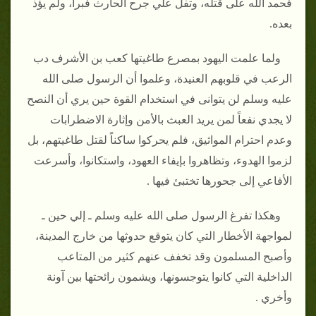
فحمد الله على قتله، وتفل علي جرح الحارث فبرأ، ولم يؤذ
بعده‏.‏
ولما علمت اليهود بمصرع طاغيتها كعب بن الأشرف دب
الرعب في قلوبهم العنيدة، وعلموا أن الرسول صلى الله
عليه وسلم لن يتوانى في استخدام القوة حين يري أن النصح
لا يجدي نفعاً لمن يريد العبث بالأمن وإثارة الاضطرابات
وعدم احترام المواثيق، فلم يحركوا ساكناً لقتل طاغيتهم، بل
لزموا الهدوء، وتظاهروا بإيفاء العهود، واستكانوا، وأسرعت
الأفاعي إلى جحورها تختبئ فيها ‏.‏
وهكذا تفرغ الرسول صلى الله عليه وسلم ـ إلي حين ـ
لمواجهة الأخطار التي كان يتوقع حدوثها من خارج المدينة،
وأصبح المسلمون وقد تخفف عنهم كثير من المتاعب
الداخلية التي كانوا يتوجسونها، ويشمون رائحتها بين آونة
وأخري ‏.