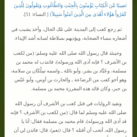
نَصِيبًا مِّنَ الْكِتَابِ يُؤْمِنُونَ بِالْجِبْتِ وَالطَّاغُوتِ وَيَقُولُونَ لِلَّذِينَ
كَفَرُواْ هَؤُلاء أَهْدَى مِنَ الَّذِينَ آمَنُواْ سَبِيلاً‏}
‏ ‏[‏ النساء‏:‏ 51‏]‏‏.‏
ثم رجع كعب إلى المدينة على تلك الحال، وأخذ يشبب في
أشعاره بنساء الصحابة، ويؤذيهم بسلاطة لسانه أشد الإيذاء‏.‏
وحينئذ قال رسول الله صلى الله عليه وسلم‏:‏ ‏(‏من لكعب
بن الأشرف ‏؟‏ فإنه آذى الله ورسوله‏)‏، فانتدب له محمد بن
مسلمة، وعَبَّاد بن بشر، وأبو نائلة ـ واسمه سِلْكَان بن سلامة،
وهو أخو كعب من الرضاعة ـ والحارث بن أوس، وأبو عَبْس
بن جبر، وكان قائد هذه المفرزة محمد بن مسلمة‏.‏
وتفيد الروايات في قتل كعب بن الأشرف أن رسول الله
صلى الله عليه وسلم لما قال‏:‏ ‏(‏من لكعب بن الأشرف ‏؟‏ فإنه
قد آذى الله ورسوله‏)‏، قام محمد بن مسلمة فقال‏:‏ أنا يا
رسول الله، أتحب أن أقتله ‏؟‏ قال‏:‏ ‏(‏نعم‏)‏‏.‏ قال‏:‏ فائذن لي أن