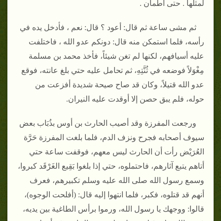
لمثلها ‏.‏ حتى اطمأن ‏.‏
ثم مشى ساعة ثم قال‏:‏ أعود ‏؟‏ قال‏:‏ نعم ، فأدخل يده في
رأسه، فلما استمكن منه قال‏:‏ دونكم عدو الله ، فاختلفت
عليه أسيافهم، لكنها لم تغن شيئاً، فأخذ محمد بن مسلمة
مِغْوَلاً فوضعه في ثُنَّتِهِ، ثم تحامل عليه حتي بلغ عانته، فوقع
عدو الله قتيلاً، وكان قد صاح صيحة شديدة أفزعت من
حوله، فلم يبق حصن إلا أوقدت عليه النيران‏.‏
ورجعت المفرزة وقد أصيب الحارث بن أوس بذُبَاب بعض
سيوف أصحابه فجرح ونزف الدم، فلما بلغت المفرزة حَرَّة
العُرَيْض رأت أن الحارث ليس معهم، فوقفت ساعة حتي
أتاهم يتبع آثارهم، فاحتملوه، حتي إذا بلغوا بَقِيع الغَرْقَد كبروا،
وسمع رسول الله صلى الله عليه وسلم تكبيرهم، فعرف
أنهم قد قتلوه، فكبر، فلما انتهوا إليه قال‏:‏ ‏(‏أفلحت الوجوه‏)‏،
قالوا‏:‏ ووجهك يا رسول الله، ورموا برأس الطاغية بين يديه،