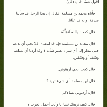
أقول شيئاً‏.‏ قال‏:‏ ‏(‏قل‏)‏‏.‏
فأتاه محمد بن مسلمة، فقال‏:‏ إن هذا الرجل قد سألنا
صدقة، وإنه قد عَنَّانا‏.‏
قال كعب‏:‏ والله لَتَمَلُّنَّهُ‏.‏
قال محمد بن مسلمة‏:‏ فإنا قد اتبعناه، فلا نحب أن ندعه
حتى ننظر إلى أي شيء يصير شأنه ‏؟‏ وقد أردنا أن تسلفنا
وَسْقـًا أو وَسْقَين‏.‏
قال كعب‏:‏ نعم، أرهنوني‏.‏
قال ابن مسلمة‏:‏ أي شيء تريد ‏؟‏
قال‏:‏ أرهنوني نساءكم‏.‏
قال‏:‏ كيف نرهنك نساءنا وأنت أجمل العرب ‏؟‏