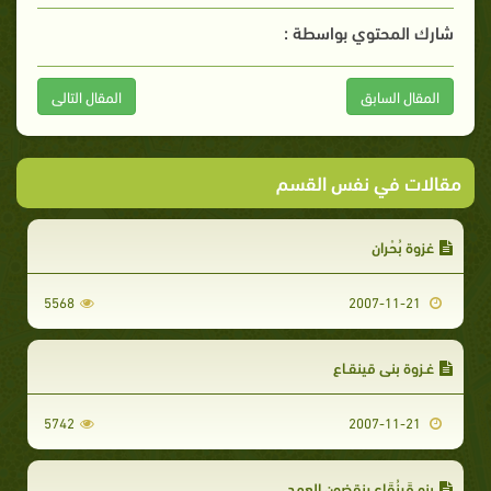
شارك المحتوي بواسطة :
المقال السابق
المقال التالى
مقالات في نفس القسم
غزوة بُحْران
5568
2007-11-21
غـزوة بني قينقـاع
5742
2007-11-21
بنو قَينُقَاع ينقضون العهد‏