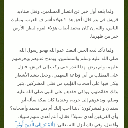
ولما بلغه أول خبر عن انتصار المسلمين، وقتل صناديد
قريش في بدر قال‏:‏ أحق هذا ‏؟‏ هؤلاء أشراف العرب، وملوك
الناس، والله إن كان محمد أصاب هؤلاء القوم لبطن الأرض
خير من ظهرها‏.‏
ولما تأكد لديه الخبر، انبعث عدو الله يهجو رسول الله
صلى الله عليه وسلم والمسلمين، ويمدح عدوهم ويحرضهم
عليهم، ولم يرض بهذا القدر حتى ركب إلى قريش، فنزل
على المطلب بن أبي وَدَاعة السهمي، وجعل ينشد الأشعار
يبكي فيها على أصحاب القَلِيب من قتلى المشركين، يثير
بذلك حفائظهم، ويذكي حقدهم على النبي صلى الله عليه
وسلم، ويدعوهم إلى حربه، وعندما كان بمكة سأله أبو
سفيان والمشركون‏:‏ أديننا أحب إليك أم دين محمد وأصحابه‏؟‏
وأي الفريقين أهدي سبيلاً‏؟‏ فقال‏:‏ أنتم أهدي منهم سبيلا،
وأفضل، وفي ذلك أنزل الله تعالى‏:‏ ‏
{‏أَلَمْ تَرَ إِلَى الَّذِينَ أُوتُواْ