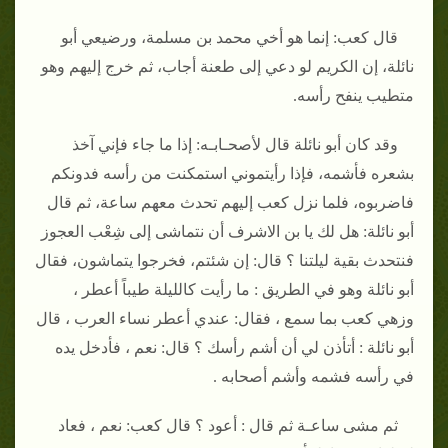
قال كعب‏:‏ إنما هو أخي محمد بن مسلمة، ورضيعي أبو
نائلة، إن الكريم لو دعي إلى طعنة أجاب، ثم خرج إليهم وهو
متطيب ينفح رأسه‏.‏
وقد كان أبو نائلة قال لأصحـابـه‏:‏ إذا ما جاء فإني آخذ
بشعره فأشمه، فإذا رأيتموني استمكنت من رأسه فدونكم
فاضربوه، فلما نزل كعب إليهم تحدث معهم ساعة، ثم قال
أبو نائلة‏:‏ هل لك يا بن الاشرف أن نتماشى إلى شِعْب العجوز
فنتحدث بقية ليلتنا ‏؟‏ قال‏:‏ إن شئتم، فخرجوا يتماشون، فقال
أبو نائلة وهو في الطريق ‏:‏ ما رأيت كالليلة طيباً أعطر ،
وزهي كعب بما سمع ، فقال‏:‏ عندي أعطر نساء العرب ، قال
أبو نائلة ‏:‏ أتأذن لي أن أشم رأسك ‏؟‏ قال‏:‏ نعم ، فأدخل يده
في رأسه فشمه وأشم أصحابه ‏.‏
ثم مشى ساعـة ثم قال ‏:‏ أعود ‏؟‏ قال كعب‏:‏ نعم ، فعاد