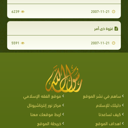
6239
2007-11-21
غزوة ذي أمر
5591
2007-11-21
ساهم في نشر الموقع
موقع الفقه الإسلامي
دليلك للإسلام
مركز نور إنترناشيونال
كيف تساعدنا
اربط موقعك معنا
اهداف الموقع
خريطة الموقع