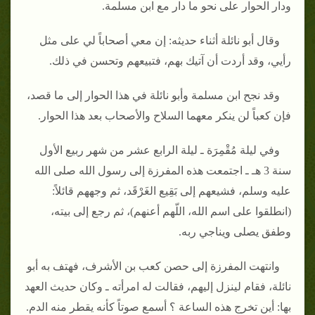
ودار الحوار على نحو ما دار مع ابن مسلمة‏.‏
وقال أبو نائلة أثناء حديثه‏:‏ إن معي أصحاباً لي على مثل
رأيي، وقد أردت أن آتيك بهم، فتبيعهم وتحسن في ذلك‏.‏
وقد نجح ابن مسلمة وأبو نائلة في هذا الحوار إلى ما قصد،
فإن كعباً لن ينكر معهما السلاح والأصحاب بعد هذا الحوار‏.‏
وفي ليلة مُقْمِرَة ـ ليلة الرابع عشر من شهر ربيع الأول
سنة 3 هـ ـ اجتمعت هذه المفرزة إلى رسول الله صلى الله
عليه وسلم، فشيعهم إلى بَقِيع الغَرْقَد، ثم وجههم قائلاً‏:‏
‏(‏انطلقوا على اسم الله، اللّهم أعنهم‏)‏، ثم رجع إلى بيته،
وطفق يصلى ويناجي ربه‏.‏
وانتهت المفرزة إلى حصن كعب بن الأشرف، فهتف به أبو
نائلة، فقام لينزل إليهم، فقالت له امرأته ـ وكان حديث العهد
بها‏:‏ أين تخرج هذه الساعة ‏؟‏ أسمع صوتاً كأنه يقطر منه الدم‏.‏