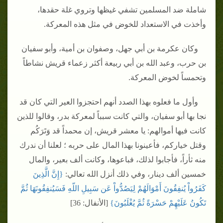
شاملة ضد المسلمين تشفي غيظها وتروي غلة حقدها،
وأخذت في الاستعداد للخوض في مثل هذه المعركة‏.‏
وكان عكرمة بن أبي جهل، وصفوان بن أمية، وأبو سفيان
بن حرب، وعبد الله بن أبي ربيعة أكثر زعماء قريش نشاطاً
وتحمساً لخوض المعركة‏.‏
وأول ما فعلوه بهذا الصدد أنهم احتجزوا العير التي كان قد
نجا بها أبو سفيان، والتي كانت سبباً لمعركة بدر، وقالوا للذين
كانت فيها أموالهم‏:‏ يا معشر قريش، إن محمداً قد وَتَرَكُم
وقتل خياركم، فأعينونا بهذا المال على حربه ؛ لعلنا أن ندرك
منه ثأراً، فأجابوا لذلك، فباعوها، وكانت ألف بعير، والمال
خمسين ألف دينار، وفي ذلك أنزل الله تعالي‏:‏ ‏
{‏إِنَّ الَّذِينَ
كَفَرُواْ يُنفِقُونَ أَمْوَالَهُمْ لِيَصُدُّواْ عَن سَبِيلِ اللّهِ فَسَيُنفِقُونَهَا ثُمَّ
تَكُونُ عَلَيْهِمْ حَسْرَةً ثُمَّ يُغْلَبُونَ‏}
‏ ‏[‏الأنفال‏:‏ 36‏]‏