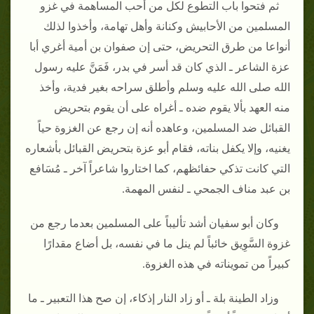
ثم فتحوا باب التطوع لكل من أحب المساهمة في غزو
المسلمين من الأحابيش وكنانة وأهل تهامة، وأخذوا لذلك
أنواعا من طرق التحريض، حتى إن صفوان بن أمية أغري أبا
عزة الشاعر ـ الذي كان قد أسر في بدر، فَمَنَّ عليه رسول
الله صلى الله عليه وسلم وأطلق سراحه بغير فدية، وأخذ
منه العهد بألا يقوم ضده ـ أغراه على أن يقوم بتحريض
القبائل ضد المسلمين، وعاهده أنه إن رجع عن الغزوة حياً
يغنيه، وإلا يكفل بناته، فقام أبو عزة بتحريض القبائل بأشعاره
التي كانت تذكي حفائظهم، كما اختاروا شاعراً آخر ـ مُسَافع
بن عبد مناف الجمحي ـ لنفس المهمة‏.‏
وكان أبو سفيان أشد تأليباً على المسلمين بعدما رجع من
غزوة السَّوِيق خائباً لم ينل ما في نفسه، بل أضاع مقدارًا
كبيراً من تمويناته في هذه الغزوة‏.‏
وزاد الطينة بلة ـ أو زاد النار إذكاء، إن صح هذا التعبير ـ ما