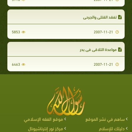
تفقد القتلى والجرحى‏‏
5853
2007-11-21
مواعدة التلاقي في بدر‏‏
6463
2007-11-21
ساهم في نشر الموقع
موقع الفقه الإسلامي
دليلك للإسلام
مركز نور إنترناشيونال