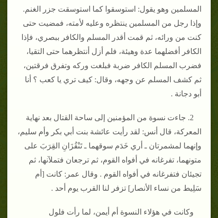
المسلمين وهو يقول‏:‏ استوسقوا كما استوسقت جزر الغنم‏.‏
وإذا رجل من المسلمين ينتظره وعليه لأمته، فمضيت حتى
كنت من ورائه، ثم قمت أقدر المسلم والكافر ببصري، فإذا
الكافر أفضلهما عدة وهيئة، فلم أزل أنتظرهما حتى التقيا،
فضرب المسلم الكافر ضربة فبلغت وركه وتفرق فرقتين،
ثم كشف المسلم عن وجهه، وقال‏:‏ كيف تري يا كعب ‏؟‏ أنا
أبو دجانة ‏.‏
2‏.‏ جاءت نسوة من المؤمنين إلى ساحة القتال بعد نهاية
المعركة، قال أنس‏:‏ لقد رأيت عائشة بنت أبي بكر وأم سليم،
وإنهما لمشمرتان ـ أري خَدَم سوقهما ـ تَنْقُزَانِ القِرَبَ على
متونهما، تفرغانه في أفواه القوم، ثم ترجعان فتملآنها، ثم
تجيئان فتفرغانه في أفواه القوم ‏.‏ وقال عمر‏:‏ كانت ‏[‏أم
سَلِيط من نساء الأنصار‏]‏ تزفر لنا القرب يوم أحد ‏.‏
وكانت في هؤلاء النسوة أم أيمن، لما رأت فلول