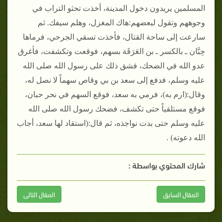
المسلمين يريدون دخول المدينة، أخذت تحثو التراب في
وجوههم وتقول لبعضهم‏:‏هاك المغزل، وهلم سيفك‏.‏ ثم
سارعت إلى ساحة القتال، فأخذت تسقي الجرحي، فرماها
حِبَّان ـ بالكسر ـ بن العَرَقَة بسهم، فوقعت وتكشفت، فأغرق
عدو الله في الضحك، فشق ذلك على رسول الله صلى الله
عليه وسلم، فدفع إلى سعد بن بي وقاص سهماً لا نصل له،
وقال‏:‏‏(‏ارم به‏)‏، فرمي به سعد، فوقع السهم في نحر حبان،
فوقع مستلقياً حتى تكشف، فضحك رسول الله صلى الله
عليه وسلم حتى بدت نواجذه، ثم قال‏:‏‏(‏استقاد لها سعد، أجاب
الله دعوته‏)‏ ‏.
شارك المحتوي بواسطة :
المقال السابق
المقال التالى