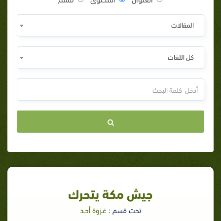
المقالات
كل اللغات
جيش مكة يتحرك‏
تحت قسم :
غـزوة أحـد