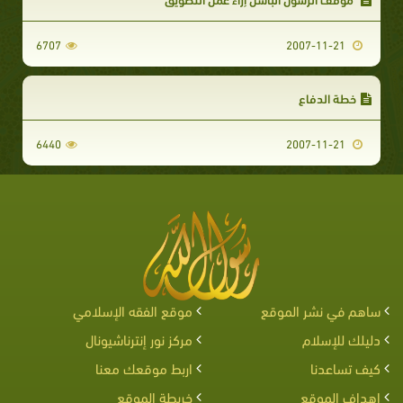
6707
2007-11-21
خطة الدفاع‏
6440
2007-11-21
ساهم في نشر الموقع
موقع الفقه الإسلامي
دليلك للإسلام
مركز نور إنترناشيونال
كيف تساعدنا
اربط موقعك معنا
اهداف الموقع
خريطة الموقع