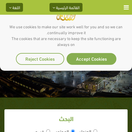
القائمة الرئيسية
اللغة
We use cookies to make our site work well for you and so we can
continually improve it.
The cookies that are necessary to keep the site functioning are
always on
جيش مكة يتحرك‏
Reject Cookies
Accept Cookies
البحث
العنوان
المحتوى
قسم