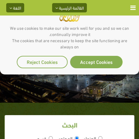
القائمة الرئيسية
اللغة
We use cookies to make our site work well for you and so we can
continually improve it.
The cookies that are necessary to keep the site functioning are
always on
مزاح رسول الله
Reject Cookies
Accept Cookies
البحث
العنوان
المحتوى
قسم