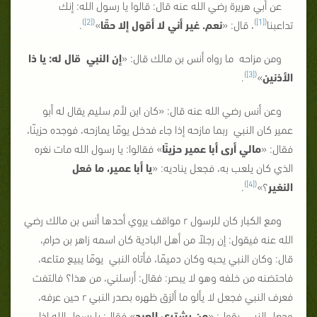
عن أبي هريرة رضي الله عنه قال: قالوا يا رسول الله: إنك
)
[2]
(
)
[1]
(
تداعبنا
، قال: «
نعم. غير أني لا أقول إلا حقًا
»
.
ومن مزاحه ما رواه أنس بن مالك قال: «
إن النبي
قال له: يا ذا
)
[3]
(
الأذنين
»
.
وعن أنس رضي الله عنه قال: «كان ابن لأم سليم يقال له أبو
عمير كان النبي ربما مازحه إذا جاء فدخل يومًا يمازحه، فوجده حزينًا،
فقال: «
مالي أرى أبا عمير حزينًا
» فقالوا: يا رسول الله مات نغره
الذي كان يلعب به، فجعل يناديه: «
يا أبا عمير، ما فعل
)
[4]
(
النغير
؟»
.
ومع الكبار كان للرسول r مواقف يروي أحدها أنس بن مالك رضي
الله عنه فيقول: إن رجلاً من أهل البادية كان اسمه زاهر بن حرام،
قال: وكان النبي يحبه وكان دميمًا، فأتاه النبي يومًا يبيع متاعه،
فاحتضنه من خلفه وهو لا يبصر: فقال: أرسلني، من هذا؟ فالتفت
فعرف النبي فجعل لا يألو ما ألزق ظهره بصدر النبي r حين عرفه،
وجعل النبي يقول: «
من يشتري العبد
» فقال: يا رسول الله إذا