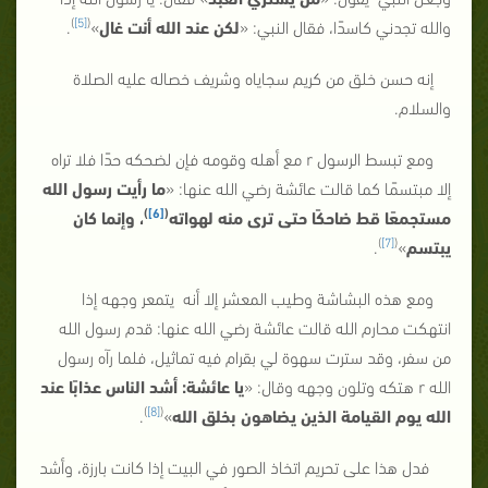
)
[5]
(
والله تجدني كاسدًا، فقال النبي: «
لكن عند الله أنت غال
»
.
إنه حسن خلق من كريم سجاياه وشريف خصاله عليه الصلاة
والسلام.
ومع تبسط الرسول r مع أهله وقومه فإن لضحكه حدًا فلا تراه
إلا مبتسمًا كما قالت عائشة رضي الله عنها: «
ما رأيت رسول الله
)
[6]
(
مستجمعًا قط ضاحكًا حتى ترى منه لهواته
، وإنما كان
)
[7]
(
يبتسم
»
.
ومع هذه البشاشة وطيب المعشر إلا أنه يتمعر وجهه إذا
انتهكت محارم الله قالت عائشة رضي الله عنها: قدم رسول الله
من سفر، وقد سترت سهوة لي بقرام فيه تماثيل، فلما رآه رسول
الله r هتكه وتلون وجهه وقال: «
يا عائشة: أشد الناس عذابًا عند
)
[8]
(
الله يوم القيامة الذين يضاهون بخلق الله
»
.
فدل هذا على تحريم اتخاذ الصور في البيت إذا كانت بارزة، وأشد