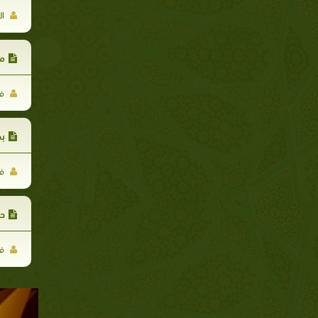
ال
مط
فر
بط
فر
حم
فر