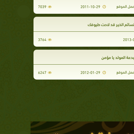
مل الموقع
7039
2011-10-29
نسائم الخير قد لاحت طيوفك
3764
دعة المولد يا مؤمن
مل الموقع
6247
2012-01-29