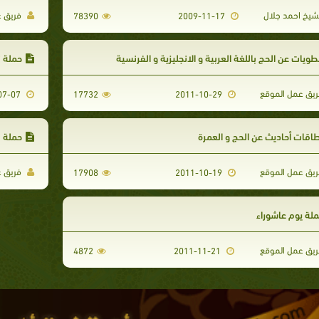
شيخ احمد جلال
فريق ع
78390
2009-11-17
ويات عن الحج باللغة العربية و الانجليزية و الفرنسية
حملة 
يق عمل الموقع
2013-07-07
17732
2011-10-29
اقات أحاديث عن الحج و العمرة
حملة ب
يق عمل الموقع
فريق ع
17908
2011-10-19
لة يوم عاشوراء
يق عمل الموقع
4872
2011-11-21