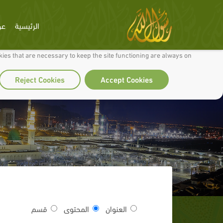
الرئيسية
عن
 to make our site work well for you and so we can continually improve it.
ies that are necessary to keep the site functioning are always on
Reject Cookies
Accept Cookies
العنوان
المحتوى
قسم