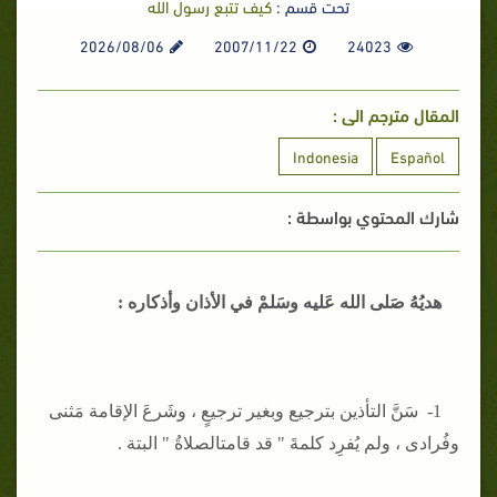
تحت قسم :
كيف تتبع رسول الله
2026/08/06
2007/11/22
24023
المقال مترجم الى :
Indonesia
Español
شارك المحتوي بواسطة :
هديُهُ صَلى الله عَليه وسَلمْ في الأذان وأذكاره :
1- سَنَّ التأذين بترجيع وبغير ترجيعٍ ، وشَرعَ الإقامة مَثنى
وفُرادى ، ولم يُفرِد كلمةَ " قد قامتالصلاةُ " البتة .