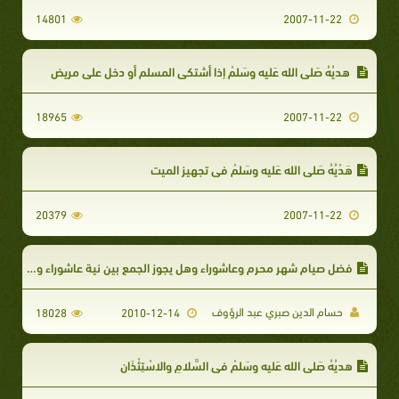
14801
2007-11-22
هديُهُ صَلى الله عَليه وسَلمْ إذا أشتكي المسلم أو دخل علي مريض
18965
2007-11-22
هَدْيُهُ صَلى الله عَليه وسَلمْ في تجهيز الميت
20379
2007-11-22
فضل صيام شهر محرم وعاشوراء وهل يجوز الجمع بين نية عاشوراء وصيام الخميس
حسام الدين صبري عبد الرؤوف
18028
2010-12-14
هديُهُ صَلى الله عَليه وسَلمْ في السَّلامِ والاسْتِئْذَانِ