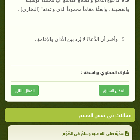
هذه الدعوةِ التَّامَّةِ والصَّلاةِ القائمةِ آتِ مُحَمَّداً الوسيلة
والفضيلة ، وابعثْهُ مقاماً محموداً الذي وعدته" [البخاري] .
5- وأخبر أن الدُّعاءَ لا يُرد بين الأذان والإقامةِ .
شارك المحتوي بواسطة :
المقال السابق
المقال التالى
مقالات في نفس القسم
هَدْيُهُ صَلى الله عَليه وسَلمْ في الصَّوْمِ