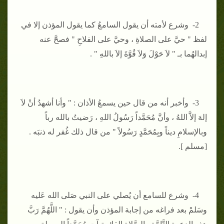
2- وشرع لأمته أن يقول السامعُ كما يقول المؤذن إلا في
لفظ " حيَّ على الصلاةِ ، وحيَّ على الفلاحِ " فصحَّ عنه
إبدالهُما بـ " لاَ حَوْلَ وَلاَ قُوَّةَ إلاَ باللهِ " .
3- وأخبر أنه من قال حين يسمعُ الأذان : " وأنا أشهدُ أنْ لاَ
إلهَ إلاَّ اللهُ ، وأنَّ مُحَمَّداً رَسُولُ اللهِ ، رَضيتُ بالله رباً
وبالإسلامِ ديناً وبِمُحَمَّدٍ رَسُولاً " من قال ذلك غُفر له ذنبَه .
[مسلم ].
4- وشرع للسامع أن يُصلي على النبي صَلى الله عَليه
وسَلمْ بعد فراغه من إجابة المؤذن وأن يقول : " اللَّهُمَّ رَبَّ