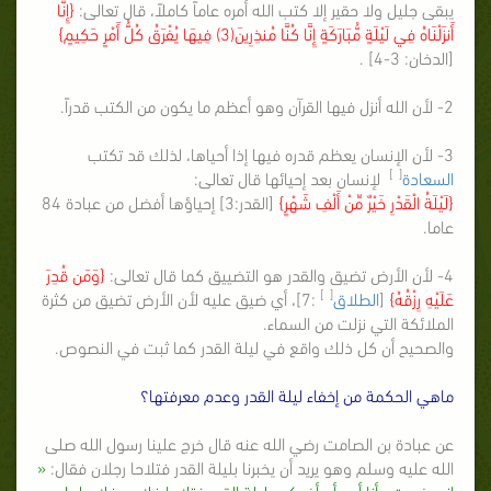
يبقى جليل ولا حقير إلا كتب الله أمره عاماً كاملاً، قال تعالى:
{إِنَّا
أَنزَلْنَاهُ فِي لَيْلَةٍ مُّبَارَكَةٍ إِنَّا كُنَّا مُنذِرِينَ(3) فِيهَا يُفْرَقُ كُلُّ أَمْرٍ حَكِيمٍ}
[الدخان: 3-4] .
2- لأن الله أنزل فيها القرآن وهو أعظم ما يكون من الكتب قدراً.
3- لأن الإنسان يعظم قدره فيها إذا أحياها، لذلك قد تكتب
[ ]
السعادة
لإنسان بعد إحيائها قال تعالى:
{لَيْلَةُ الْقَدْرِ خَيْرٌ مِّنْ أَلْفِ شَهْرٍ}
[القدر:3] إحياؤها أفضل من عبادة 84
عاما.
4- لأن الأرض تضيق والقدر هو التضييق كما قال تعالى:
{وَمَن قُدِرَ
[ ]
عَلَيْهِ رِزْقُهُ}
[
الطلاق
:7]، أي ضيق عليه لأن الأرض تضيق من كثرة
الملائكة التي نزلت من السماء.
والصحيح أن كل ذلك واقع في ليلة القدر كما ثبت في النصوص.
ماهي الحكمة من إخفاء ليلة القدر وعدم معرفتها؟
عن عبادة بن الصامت رضي الله عنه قال خرج علينا رسول الله صلى
الله عليه وسلم وهو يريد أن يخبرنا بليلة القدر فتلاحا رجلان فقال:
«
إني خرجت وأنا أريد أن أخبركم بليلة القدر فتلاحا فلان وفلان لعل