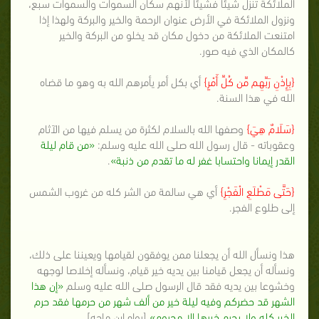
الملائكة تنزل شيئا فشيئا لأنهم سكان السموات والسموات سبع،
ونزول الملائكة في الأرض عنوان الرحمة والخير والبركة ولهذا إذا
امتنعت الملائكة من دخول مكان قد يخلو من البركة والخير
كالمكان الذي فيه صور.
{بِإِذْنِ رَبِّهِم مِّن كُلِّ أَمْرٍ}
أي بكل أمر يأمرهم الله به وهو ما قضاه
الله في هذا السنة.
{سَلَامٌ هِيَ}
وصفها الله بالسلام لكثرة من يسلم فيها من الآثام
وعقوباته - قال رسول الله صلى الله عليه وسلم:
«من قام ليلة
القدر إيمانا واحتسابا غفر له ما تقدم من ذنبة»
.
{حَتَّى مَطْلَعِ الْفَجْرِ}
أي هي سالمة من الشر كله من غروب الشمس
إلى طلوع الفجر.
هذا ونسأل الله أن يجعلنا ممن يوفقون لقيامها ويعيننا على ذلك،
ونسأله أن يجعل قيامنا بين يديه خير قيام، ونسأله إخلاصا لوجهه
وخشوعا بين يديه فقد قال الرسول صلى الله عليه وسلم
«إن هذا
الشهر قد حضركم وفيه ليلة خير من ألف شهر من حرمها فقد حرم
الخير كله ولا يحرم خيرها إلا محروم»
[رواه ابن ماجه].