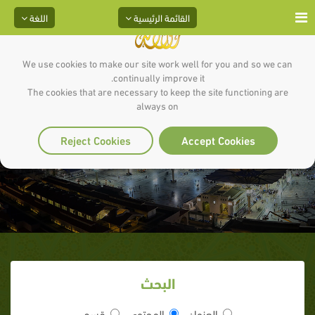
القائمة الرئيسية
اللغة
We use cookies to make our site work well for you and so we can
continually improve it.
The cookies that are necessary to keep the site functioning are
always on
فضل ليلة القدر
Reject Cookies
Accept Cookies
البحث
العنوان
المحتوى
قسم