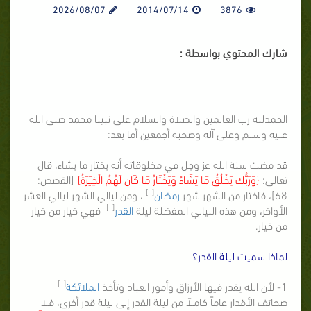
2026/08/07
2014/07/14
3876
شارك المحتوي بواسطة :
الحمدلله رب العالمين والصلاة والسلام على نبينا محمد صلى الله
عليه وسلم وعلى آله وصحبه أجمعين أما بعد:
قد مضت سنة الله عز وجل في مخلوقاته أنه يختار ما يشاء، قال
تعالى:
{وَرَبُّكَ يَخْلُقُ مَا يَشَاءُ وَيَخْتَارُ مَا كَانَ لَهُمُ الْخِيَرَةُ}
[القصص:
[ ]
68]، فاختار من الشهر شهر
رمضان
، ومن ليالي الشهر ليالي العشر
[ ]
الأواخر، ومن هذه الليالي المفضلة ليلة
القدر
فهي خيار من خيار
من خيار.
لماذا سميت ليلة القدر؟
[ ]
1- لأن الله يقدر فيها الأرزاق وأمور العباد وتأخذ
الملائكة
صحائف الأقدار عاماً كاملاً من ليلة القدر إلى ليلة قدر أخرى، فلا