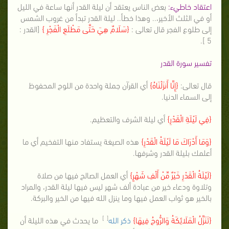
اعتقاد خاطيء:
بعض الناس يعتقد أن ليلة القدر أنها ساعة في الليل
أو في الثلث الأخير،.. وهذا خطأ.. ليلة القدر تبدأ من غروب الشمس
إلى طلوع الفجر قال تعالى :
{سَلَامٌ هِيَ حَتَّى مَطْلَعِ الْفَجْرِ }
[القدر :
5 ].
تفسير سورة القدر
قال تعالى:
{إِنَّا أَنزَلْنَاهُ}
أي القرآن جملة واحدة من اللوح المحفوظ
إلى السماء الدنيا.
{فِي لَيْلَةِ الْقَدْرِ}
أي ليلة الشرف والتعظيم.
{وَمَا أَدْرَاكَ مَا لَيْلَةُ الْقَدْرِ}
هذه الصيغة يستفاد منها التفخيم أي ما
أعلمك بليلة القدر وشرفها.
{لَيْلَةُ الْقَدْرِ خَيْرٌ مِّنْ أَلْفِ شَهْرٍ}
أي العمل الصالح فيها من صلاة
وتلاوة ودعاء خير من عبادة ألف شهر ليس فيها ليلة القدر، والمراد
بالخير هو ثواب العمل فيها وما ينزل الله فيها من الخير والبركة.
[ ]
{تَنَزَّلُ الْمَلَائِكَةُ وَالرُّوحُ فِيهَا}
ذكر الله
ما يحدث في هذه الليلة أن