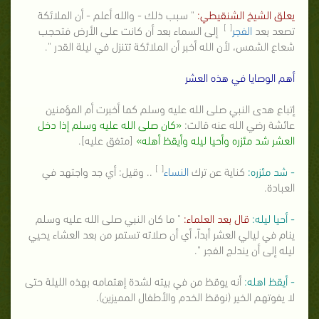
يعلق الشيخ الشنقيطي:
" سبب ذلك - والله أعلم - أن الملائكة
[ ]
تصعد بعد
الفجر
إلى السماء بعد أن كانت على الأرض فتحجب
شعاع الشمس، لأن الله أخبر أن الملائكة تتنزل في ليلة القدر ".
أهم الوصايا في هذه العشر
إتباع هدى النبي صلى الله عليه وسلم كما أخبرت أم المؤمنين
عائشة رضي الله عنه قالت:
«كان صلى الله عليه وسلم إذا دخل
العشر شد مئزره وأحيا ليله وأيقظ أهله»
[متفق عليه].
[ ]
- شد مئزره:
كناية عن ترك
النساء
.. وقيل: أي جد واجتهد في
العبادة.
- أحيا ليله:
قال بعد العلماء:
" ما كان النبي صلى الله عليه وسلم
ينام في ليالي العشر أبداً، أي أن صلاته تستمر من بعد العشاء يحيي
ليله إلى أن يندلج الفجر ".
- أيقظ اهله:
أنه يوقظ من في بيته لشدة إهتمامه بهذه الليلة حتى
لا يفوتهم الخير (نوقظ الخدم والأطفال المميزين).