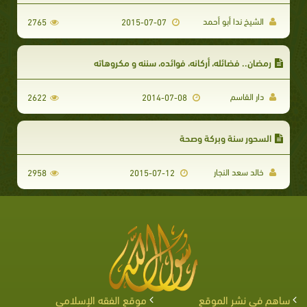
الشيخ ندا أبو أحمد
2765
2015-07-07
رمضان.. فضائله، أركانه، فوائده، سننه و مكروهاته
دار القاسم
2622
2014-07-08
السحور سنة وبركة وصحة
خالد سعد النجار
2958
2015-07-12
ساهم في نشر الموقع
موقع الفقه الإسلامي