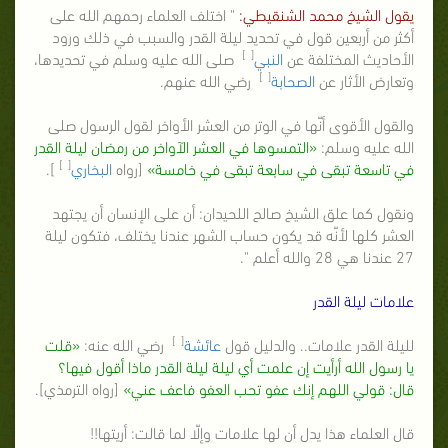
يقول الشيخ محمد الشنقيطي:
" اختلف العلماء رحمهم الله على
أكثر من أربعين قول في تحديد ليلة القدر والسبب في ذلك ورود
[ ]
الأحاديث المختلفة عن
النبي
صلى الله عليه وسلم في تحديدها،
[ ]
وتعارض الأثار عن
الصحابة
رضي الله عنهم.
والقول الأقوى أنّها في الوتر من العشر الأواخر لقول الرسول صلى
الله عليه وسلم:
«التمسوها في العشر الآواخر من رمضان ليلة القدر
[ ]
في تاسعة تبقى في سابعة تبقى في خامسة»
[رواه
البخاري
].
ونقول كما علق الشيخ صالح اللحيدان: أن على الإنسان أن يجتهد
العشر كلها لأنّه قد يكون حساب الشهر عندنا يختلف، فتكون ليلة
27 عندنا هي 28 والله أعلم ".
علامات ليلة القدر
[ ]
لليلة القدر علامات.. والدليل قول
عائشة
رضي الله عنه:
«قلت
يا رسول الله أرأيت إن علمت أي ليلة ليلة القدر ماذا أقول فيها؟
قال: قولي اللهم إنك عفو تحب العفو فاعف عني»
[رواه الترمذي].
قال العلماء هذا يدل أن لها علامات وإلّا لما قالت: أريتها!!