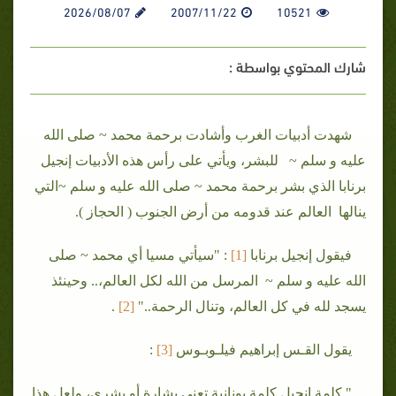
2026/08/07
2007/11/22
10521
شارك المحتوي بواسطة :
شهدت أدبيات الغرب وأشادت برحمة محمد ~ صلى الله
عليه و سلم ~ للبشر، ويأتي على رأس هذه الأدبيات إنجيل
برنابا الذي بشر برحمة محمد ~ صلى الله عليه و سلم ~التي
ينالها العالم عند قدومه من أرض الجنوب ( الحجاز ).
فيقول إنجيل برنابا
[1]
: "سيأتي مسيا أي محمد ~ صلى
الله عليه و سلم ~ المرسل من الله لكل العالم،.. وحينئذ
يسجد لله في كل العالم، وتنال الرحمة.."
[2
]
.
يقول القـس إبراهيم فيلـوبـوس
[3
]
:
" كلمة إنجيل كلمة يونانية تعني بشارة أو بشرى، ولعل هذا