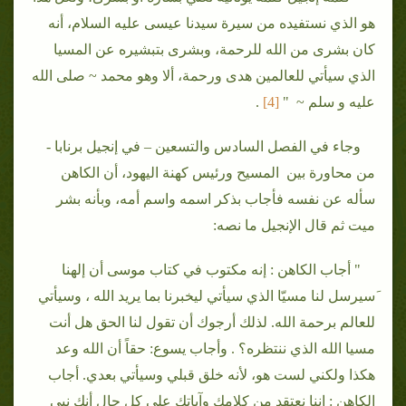
هو الذي نستفيده من سيرة سيدنا عيسى عليه السلام، أنه
كان بشرى من الله للرحمة، وبشرى بتبشيره عن المسيا
الذي سيأتي للعالمين هدى ورحمة، ألا وهو محمد ~ صلى الله
عليه و سلم ~ "
[4]
.
وجاء في الفصل السادس والتسعين – في إنجيل برنابا -
من محاورة بين المسيح ورئيس كهنة اليهود، أن الكاهن
سأله عن نفسه فأجاب بذكر اسمه واسم أمه، وبأنه بشر
ميت ثم قال الإنجيل ما نصه:
" أجاب الكاهن : إنه مكتوب في كتاب موسى أن إلهنا
َسيرسل لنا مسيّا الذي سيأتي ليخبرنا بما يريد الله ، وسيأتي
للعالم برحمة الله. لذلك أرجوك أن تقول لنا الحق هل أنت
مسيا الله الذي ننتظره؟ . وأجاب يسوع: حقاً أن الله وعد
هكذا ولكني لست هو، لأنه خلق قبلي وسيأتي بعدي. أجاب
الكاهن : إننا نعتقد من كلامك وآياتك على كل حال أنك نبي