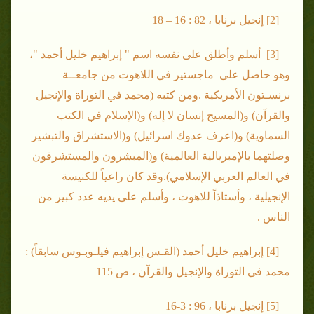
[2] إنجيل برنابا ، 82 : 16 – 18
[3] أسلم وأطلق على نفسه اسم " إبراهيم خليل أحمد "،
وهو حاصل على ماجستير في اللاهوت من جامعــة
برنسـتون الأمريكية .ومن كتبه (محمد في التوراة والإنجيل
والقرآن) و(المسيح إنسان لا إله) و(الإسلام في الكتب
السماوية) و(اعرف عدوك اسرائيل) و(الاستشراق والتبشير
وصلتهما بالإمبريالية العالمية) و(المبشرون والمستشرقون
في العالم العربي الإسلامي).وقد كان راعياً للكنيسة
الإنجيلية ، وأستاذاً للاهوت ، وأسلم على يديه عدد كبير من
الناس .
[4] إبراهيم خليل أحمد (القـس إبراهيم فيلـوبـوس سابقاً) :
محمد في التوراة والإنجيل والقرآن ، ص 115
[5] إنجيل برنابا ، 96 : 3-16