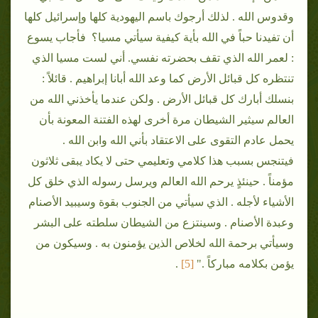
وقدوس الله . لذلك أرجوك باسم اليهودية كلها وإسرائيل كلها
أن تفيدنا حباً في الله بأية كيفية سيأتي مسيا؟ فأجاب يسوع
: لعمر الله الذي تقف بحضرته نفسي. أني لست مسيا الذي
تنتظره كل قبائل الأرض كما وعد الله أبانا إبراهيم . قائلاً :
بنسلك أبارك كل قبائل الأرض . ولكن عندما يأخذني الله من
العالم سيثير الشيطان مرة أخرى لهذه الفتنة المعونة بأن
يحمل عادم التقوى على الاعتقاد بأني الله وابن الله .
فيتنجس بسبب هذا كلامي وتعليمي حتى لا يكاد يبقى ثلاثون
مؤمناً . حينئذٍ يرحم الله العالم ويرسل رسوله الذي خلق كل
الأشياء لأجله . الذي سيأتي من الجنوب بقوة وسيبيد الأصنام
وعبدة الأصنام . وسينتزع من الشيطان سلطته على البشر
وسيأتي برحمة الله لخلاص الذين يؤمنون به . وسيكون من
يؤمن بكلامه مباركاً ."
[5
]
.