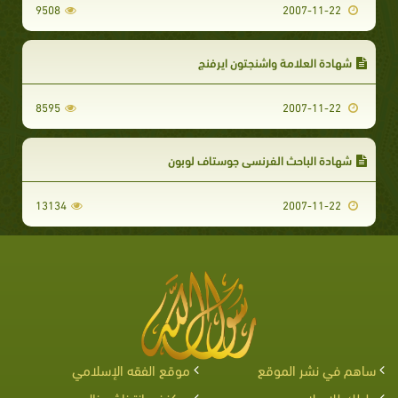
9508
2007-11-22
شهادة العلامة واشنجتون ايرفنج
8595
2007-11-22
شهادة الباحث الفرنسي جوستاف لوبون
13134
2007-11-22
ساهم في نشر الموقع
موقع الفقه الإسلامي
دليلك للإسلام
مركز نور إنترناشيونال