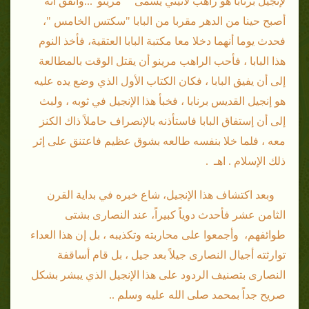
لإنجيل برنابا هو راهب
لاتيني يسمى " مرينو"...واتفق أنه
أصبح حينا من الدهر مقربا من البابا "سكتس الخامس "،
فحدث يوما أنهما دخلا معا مكتبة البابا العتقية، فأخذ النوم
هذا البابا ، فأحب الراهب مرينو أن يقتل الوقت بالمطالعة
إلى أن يفيق البابا ، فكان الكتاب الأول الذي وضع يده عليه
هو إنجيل القديس برنابا ، فخبأ هذا الإنجيل في ثوبه ، ولبث
إلى أن إستفاق البابا فاستأذنه بالإنصراف حاملاً ذاك الكنز
معه ، فلما خلا بنفسه طالعه بشوق عظيم فاعتنق على إثر
ذلك الإسلام . اهـ .
وبعد اكتشاف هذا الإنجيل، شاع خبره في بداية القرن
الثامن عشر فأحدث دوياً كبيراً، عند النصارى بشتى
طوائفهم، وأجمعوا على محاربته وتكذيبه ، بل إن هذا العداء
توارثته أجيال النصارى جيلاً بعد جيل ، بل قام أساقفة
النصارى بتصنيف الردود على هذا الإنجيل الذي يبشر بشكل
صريح جداً بمحمد صلى الله عليه وسلم ..