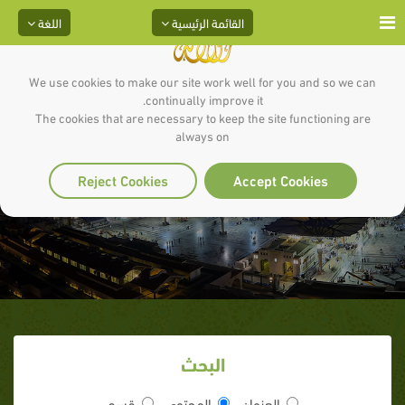
القائمة الرئيسية
اللغة
We use cookies to make our site work well for you and so we can
continually improve it.
The cookies that are necessary to keep the site functioning are
always on
شهادة إنجيل برنابا
Reject Cookies
Accept Cookies
البحث
العنوان
المحتوى
قسم