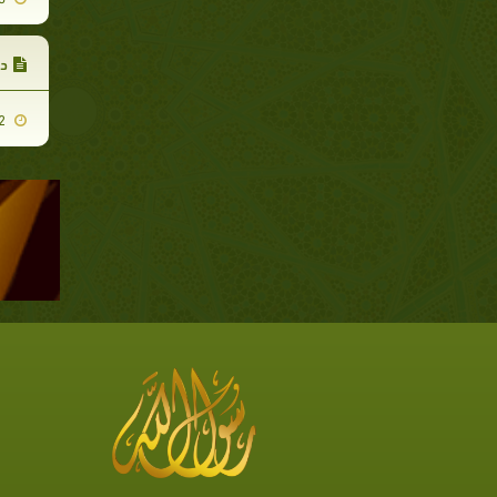
دس
2007-11-22