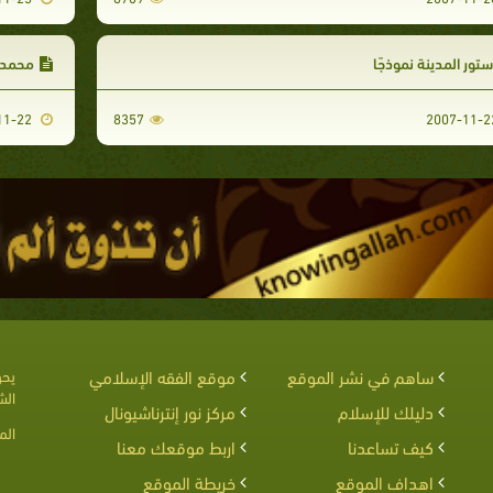
تور المدينة نموذجًا
محمد ~
2007-11-22
8357
ساهم في نشر الموقع
موقع الفقه الإسلامي
يحق
الش
دليلك للإسلام
مركز نور إنترناشيونال
الم
كيف تساعدنا
اربط موقعك معنا
اهداف الموقع
خريطة الموقع