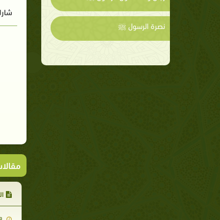
شارك
نصرة الرسول ﷺ
مقالا
ال
2007-11-28