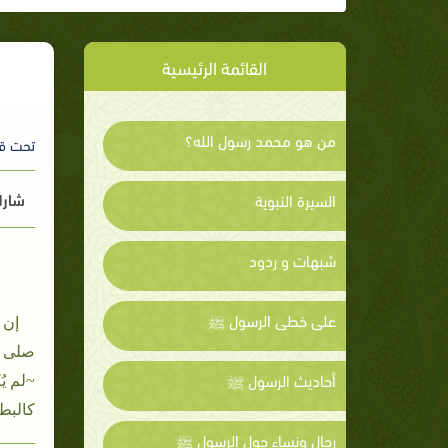
القائمة الرئيسية
من هو محمد رسول الله؟
تحت ق
شارك
السيرة النبوية
شبهات و ردود
على خطى الرسول ﷺ
إن 
صلى ال
أحاديث الرسول ﷺ
~لم يُ
كالبط
رجال ونساء حول الرسول ﷺ