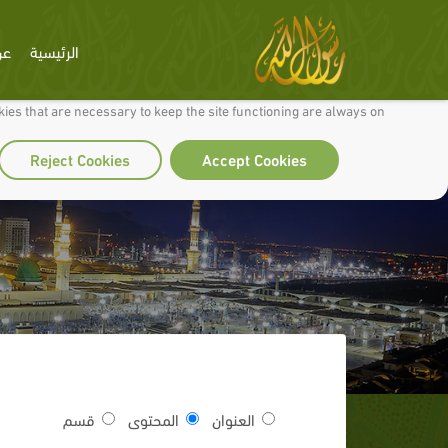
الرئيسية
عن
 to make our site work well for you and so we can continually improve it.
ies that are necessary to keep the site functioning are always on
Reject Cookies
Accept Cookies
العنوان
المحتوى
قسم