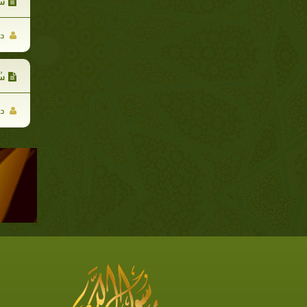
سُ
د.
سُ
د.