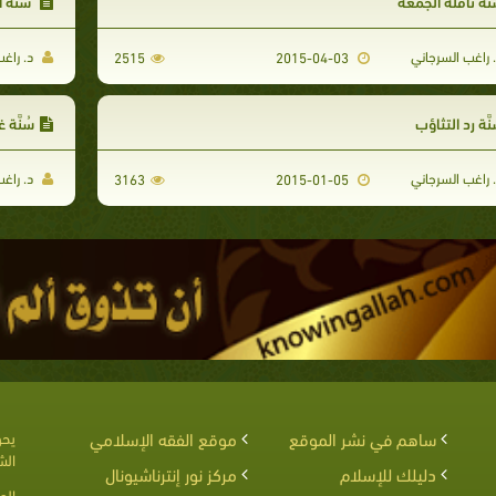
نَّة نافلة الجمعة
سُنَّة
 راغب السرجاني
د. راغب
2515
2015-04-03
نَّة رد التثاؤب
سُنَّة
 راغب السرجاني
د. راغب
3163
2015-01-05
ساهم في نشر الموقع
موقع الفقه الإسلامي
يحق
الش
دليلك للإسلام
مركز نور إنترناشيونال
الم