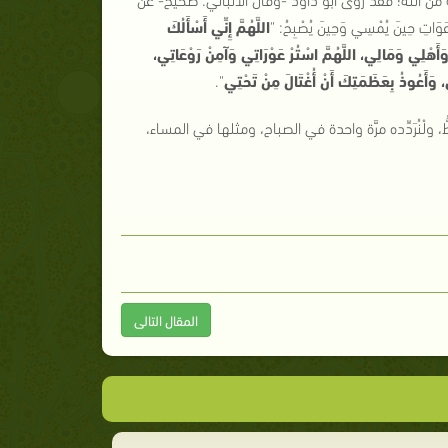
وَاتِ حِينَ يُمْسِي وَحِينَ يُصْبِحُ:
"
اللَّهُمَّ إِنِّي أَسْأَلُكَ
َ وَأَهْلِي وَمَالِي، اللَّهُمَّ اسْتُرْ عَوْرَاتِي وَآمِنْ رَوْعَاتِي،
وَأَعُوذُ بِعَظَمَتِكَ أَنْ أُغْتَالَ مِنْ تَحْتِي
"
.
ْنُرَدِّده مرَّة واحدة في الصباح، ومثلها في المساء،
المقال التالى