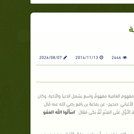
ة
2026/08/07
2014/11/13
2446
ح، ومفهوم العافية مفهومٌ واسع يشمل الدنيا والآخرة، وكان
لألباني: صحيح- عن رفاعة بن رافع رضي الله عنه قَالَ:
مَ الأَوَّلِ عَلَى المِنْبَرِ ثُمَّ بَكَى فَقَالَ:
"
اسْأَلُوا اللَّهَ العَفْوَ
من الله؛ فقد روى أبو داود -وقال الألباني: صحيح- عن