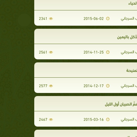
الحياء
 السرجاني
2341
2015-06-02
الأكل باليمين
 السرجاني
2561
2014-11-25
المنيحة
 السرجاني
2577
2014-12-17
ضَمِّ الصبيان أول الليل
 السرجاني
2467
2015-03-16