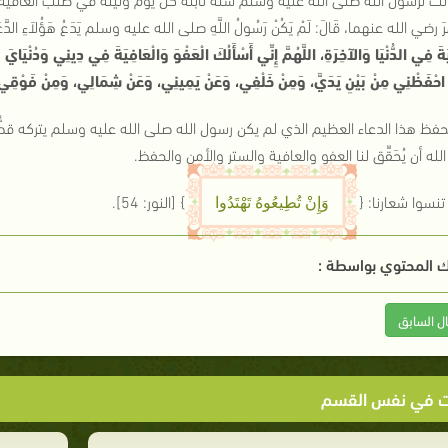
مَرَ رضي الله عنهما، قَالَ: لَمْ يَكُنْ رَسُولُ اللَّهِ صلى الله عليه وسلم يَدَعُ هَؤُلاَءِ الدَّعَ
َةَ فِي الدُّنْيَا وَالآخِرَةِ، اللَّهُمَّ إِنِّي أَسْأَلُكَ الْعَفْوَ وَالْعَافِيَةَ فِي دِينِي وَدُنْيَاي
َّ احْفَظْنِي مِنْ بَيْنِ يَدَيَّ، وَمِنْ خَلْفِي، وَعَنْ يَمِينِي، وَعَنْ شِمَالِي، وَمِنْ فَوْقِي، 
حفظ هذا الدعاء العظيم الذي لم يكن رسول الله صلى الله عليه وسلم يتركه قطُّ، ول
ه أن يُحَقِّق لنا العفو والعافية والستر والأمن والحفظ.
تنسوا شعارنا: {
}
[النور: 54]
.
وَإِنْ تُطِيعُوهُ تَهْتَدُوا
 المحتوي بواسطة :
ال السابق
ت في نفس القسم