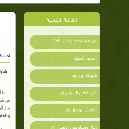
القائمة الرئيسية
من هو محمد رسول الله؟
تحت ق
السيرة النبوية
شارك
شبهات و ردود
ما أ
على خطى الرسول ﷺ
من سُن
قَامَ أَبُ
أحاديث الرسول ﷺ
وَالعَافِ
رجال ونساء حول الرسول ﷺ
وكان