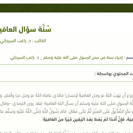
سُنَّة سؤال العافي
الكاتب : د. راغب السرجاني
سم :
إحياء سنة من سنن الرسول صلى الله عليه وسلم _ د. راغب السرجاني
 المحتوي بواسطة :
روع أن يَهَبَ اللهُ عز وجل العافيةَ لإنسان! فالذي عافاه اللهُ عز وجل نجا وأفل
َّة الرسول صلى الله عليه وسلم أن يسأل اللهَ العافية؛ فقد روى الترمذي –وقال ا
و بَكْرٍ الصِّدِّيقُ عَلَى المِنْبَرِ ثُمَّ بَكَى فَقَالَ: قَامَ رَسُولُ اللَّهِ صَلَّى اللَّهُ عَلَيْهِ وَسَلَّمَ عَا
يَةَ، فَإِنَّ أَحَدًا لَمْ يُعْطَ بَعْدَ اليَقِينِ خَيْرًا مِنَ العَافِيَةِ
"
.
ت لرسول الله صلى الله عليه وسلم سُنَّة ثابتة كل يوم وليلة في طلب العافية 