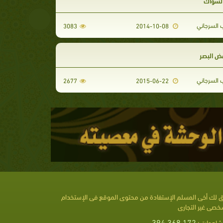
 السواك
 السرجاني
3083
2014-10-08
 غض البصر
 السرجاني
2677
2015-06-22
 لك أخى المسلم الإستفادة من محتوى الموقع فى الإستخدام
خصى غير التجارى
394,368,172
شاهدات :