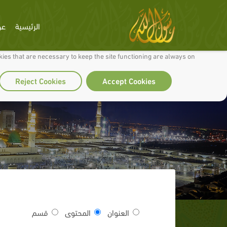
الرئيسية
عن
 to make our site work well for you and so we can continually improve it.
ies that are necessary to keep the site functioning are always on
Reject Cookies
Accept Cookies
العنوان
المحتوى
قسم