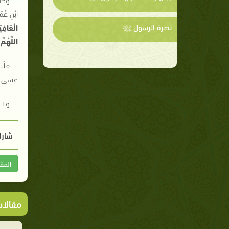
ابْنِ عُ
نصرة الرسول ﷺ
الْعَافِي
اللَّهُم
فلْن
عسى الل
ولا 
شارك
المق
مقالا