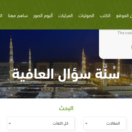
 الموقع
الكتب
الصوتيات
المرئيات
ألبوم الصور
ساهم معنا
ات
We use cookies
The cook
سُنَّة سؤال العافية
البحث
المقالات
كل اللغات