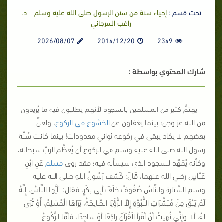
تحت قسم :
إحياء سنة من سنن الرسول صلى الله عليه وسلم _ د.
راغب السرجاني
2026/08/07
2014/12/20
2349
شارك المحتوي بواسطة :
يهتمُّ كثير من المسلمين بالسجود لأنهم يطلبون فيه ما يُريدون
من الله عز وجل؛ بينما يغفلون عن
الخشوع في الركوع
، ولعلَّ
بعضهم لا يكاد يبقى في ركوعه ثواني معدودات! بينما كانت سُنَّة
رسول الله صلى الله عليه وسلم في الركوع أن يُعَظِّم الربَّ سبحانه،
وكأنه يُمَهِّد للسجود الذي سيسأله فيه؛ فقد روى
مسلم
عَنِ ابْنِ
عَبَّاسٍ رضي الله عنهما، قَالَ: كَشَفَ رَسُولُ اللهِ صلى الله عليه
وسلم السِّتَارَةَ وَالنَّاسُ صُفُوفٌ خَلْفَ أَبِي بَكْرٍ، فَقَالَ:
"أَيُّهَا النَّاسُ، إِنَّهُ
لَمْ يَبْقَ مِنْ مُبَشِّرَاتِ النُّبُوَّةِ إِلاَّ الرُّؤْيَا الصَّالِحَةُ، يَرَاهَا الْمُسْلِمُ، أَوْ تُرَى
لَهُ، أَلاَ وَإِنِّي نُهِيتُ أَنْ أَقْرَأَ الْقُرْآنَ رَاكِعًا أَوْ سَاجِدًا، فَأَمَّا الرُّكُوعُ