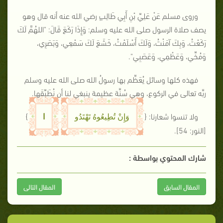
وروى مسلم عَنْ عَلِيِّ بْنِ أَبِي طَالِبٍ رضي الله عنه أنه قال وهو
يصف صلاة الرسول صلى الله عليه وسلم: وَإِذَا رَكَعَ قَالَ:
"اللهُمَّ لَكَ
رَكَعْتُ، وَبِكَ آمَنْتُ، وَلَكَ أَسْلَمْتُ، خَشَعَ لَكَ سَمْعِي، وَبَصَرِي،
وَمُخِّي، وَعَظْمِي، وَعَصَبِي"
.
فهذه كلها وسائل يُعَظِّم بها رسولُ الله صلى الله عليه وسلم
ربَّه تعالى في الركوع، وهي سُنَّة عظيمة ينبغي لنا أن نُطَبِّقَها.
ولا تنسوا شعارنا: {
}
ا
وَإِنْ تُطِيعُوهُ تَهْتَدُو
[النور: 54]
.
شارك المحتوي بواسطة :
المقال السابق
المقال التالى