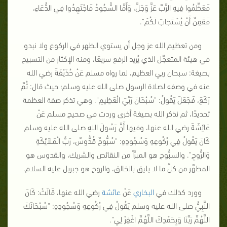
فَعَظِّمُوا فِيهِ الرَّبَّ عَزَّ وَجَلَّ، وَأَمَّا السُّجُودُ فَاجْتَهِدُوا فِي الدُّعَاءِ،
فَقَمِنٌ أَنْ يُسْتَجَابَ لَكُمْ"
.
ومن تعظيم الله عز وجل أن يستوي الظهر في الركوع ولا نبدو
في هيئة المتعجِّل الذي يُريد الرفع سريعًا، ومنه الإكثار من التسبيح
بصيغة: سبحان ربي العظيم، لما رواه مسلم عَنْ حُذَيْفَةَ رضي الله
عنه في وصفه لصلاة الرسول صلى الله عليه وسلم؛ حيث قال: ثُمَّ
رَكَعَ، فَجَعَلَ يَقُولُ:
"سُبْحَانَ رَبِّيَ الْعَظِيمِ"
. وهي تذكر صفة العظمة
تحديدًا، ثم نذكر الله بصيغة أخرى وردت في صحيح مسلم عَنْ
عَائِشَةَ رضي الله عنها، وفيها أَنَّ رَسُولَ اللهِ صلى الله عليه وسلم
كَانَ يَقُولُ فِي رُكُوعِهِ وَسُجُودِهِ:
"سُبُّوحٌ قُدُّوسٌ، رَبُّ الْمَلاَئِكَةِ
وَالرُّوحِ"
. والسبُّوح هو المبرَّأ من النقائص والشريك، والقدوس هو
المطهَّر من كلِّ ما لا يليق بالخالق، والروح هو جبريل عليه السلام.
وورد كذلك في
البخاري
عَنْ
عائشة
رضي الله عنها، قَالَتْ: كَانَ
النَّبِيُّ صلى الله عليه وسلم يَقُولُ فِي رُكُوعِهِ وَسُجُودِهِ:
"سُبْحَانَكَ
اللَّهُمَّ رَبَّنَا وَبِحَمْدِكَ اللَّهُمَّ اغْفِرْ لِي"
.