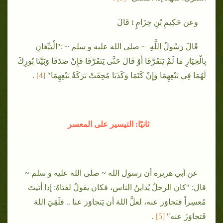
وعن حَكِيمِ بْنِ حِزَامٍ t قَالَ
قَالَ رَسُولُ اللَّهِ ~ صلى الله عليه و سلم ~ :"الْبَيِّعَانِ
بِالْخِيَارِ مَا لَمْ يَتَفَرَّقَا أَوْ قَالَ حَتَّى يَتَفَرَّقَا فَإِنْ صَدَقَا وَبَيَّنَا بُورِكَ
لَهُمَا فِي بَيْعِهِمَا وَإِنْ كَتَمَا وَكَذَبَا مُحِقَتْ بَرَكَةُ بَيْعِهِمَا"
[4
]
.
ثانيًا: التيسير على المعسر
عن أبي هريرة أن رسول الله ~ صلى الله عليه و سلم ~
قال: "كان الرجلُ يُداينُ الناس، فكان يقولُ لفتاهُ: إذا أتيتَ
مُعسِراً فتجاوَز عنه، لعلَّ اللهَ أن يَتجاوَز عنا .. فلَقِيَ اللهَ
فَتجاوَزَ عنه"
[5
]
.