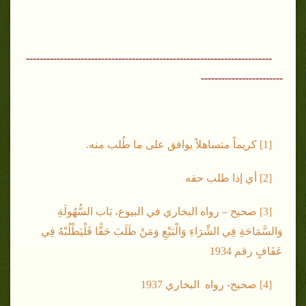
------------------------------------------------------------------------
------------------------
[1] كريماً متساهلاً يوافق على ما طُلب منه.
[2] أي إذا طلب حقه
[3] صحيح – رواه البخاري في البيوع، بَاب السُّهُولَةِ
وَالسَّمَاحَةِ فِي الشِّرَاءِ وَالْبَيْعِ وَمَنْ طَلَبَ حَقًّا فَلْيَطْلُبْهُ فِي
عَفَافٍ رقم 1934
[4] صحيح- رواه البخاري 1937