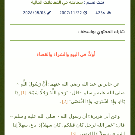
تحت قسم :
سماحته في المعاملات المالية
2026/08/06
2007/11/22
4236
شارك المحتوي بواسطة :
أولاً: في البيع والشراء والقضاء
عن جابر بن عبد الله رضي الله عنهما: أَنَّ رَسُولَ اللَّهِ ~
صلى الله عليه و سلم ~قَالَ : "رَحِمَ اللَّهُ رَجُلًا سَمْحًا
[1]
إِذَا
بَاعَ، وَإِذَا اشْتَرَى، وَإِذَا اقْتَضَى"
[2
]
..
وعن أبي هريرة t أن رسول الله ~ صلى الله عليه و سلم ~
قال: "غفر الله لرجل كان قبلكم، كان سهلاً إذا باع، سهلاً إذا
اشترى، سهلاً إذا اقتضى"
[3
]
.