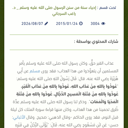
تحت قسم :
إحياء سنة من سنن الرسول صلى الله عليه وسلم _ د.
راغب السرجاني
2026/08/07
2015/01/24
3004
شارك المحتوي بواسطة :
عذاب القبر حقٌّ، وكان رسول الله صلى الله عليه وسلم يأمر
المسلمين أن يتعوَّذوا من هذا العذاب؛ فقد روى
مسلم
عن أَبِي
هُرَيْرَةَ رضي الله عنه، قال: قَالَ رَسُولُ اللهِ صلى الله عليه وسلم:
"
عُوذُوا بِاللهِ مِنْ عَذَابِ اللهِ، عُوذُوا بِاللهِ مِنْ عَذَابِ الْقَبْرِ،
عُوذُوا بِاللهِ مِنْ فِتْنَةِ الْمَسِيحِ الدَّجَّالِ، عُوذُوا بِاللهِ مِنْ فِتْنَةِ
الْمَحْيَا وَالْمَمَاتِ
"
. وذكر لنا رسول الله صلى الله عليه وسلم عدَّة
طُرق تحمينا من هذا العذاب، وكان منها قراءة سورة الملك كل ليلة
قبل النوم، فقد روى الحاكم -وقال الذهبي: صحيح. وقال
الألباني
:
حسن- عَنِ ابْنِ مَسْعُودٍ رضي الله عنه، قَالَ:
"يُؤْتَى الرَّجُلُ فِي قَبْرِهِ