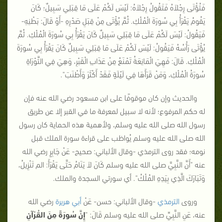
فَتُؤْتَى رِجْلاَهُ فَتَقُولُ رِجْلاَهُ: لَيْسَ لَكُمْ عَلَى مَا قِبَلِي سَبِيلٌ؛ كَانَ
يَقُومُ يَقْرَأُ بِي سُورَةَ الْمُلْكِ. ثُمَّ يُؤْتَى مِنْ قِبَلِ صَدْرِهِ
-أَوْ قَالَ: بَطْنِهِ-
فَيَقُولُ:
لَيْسَ لَكُمْ عَلَى مَا قِبَلِي سَبِيلٌ كَانَ يَقْرَأُ بِي سُورَةَ الْمُلْكِ. ثُمَّ
يُؤْتَى رَأْسُهُ فَيَقُولُ: لَيْسَ لَكُمْ عَلَى مَا قِبَلِي سَبِيلٌ كَانَ يَقْرَأُ بِي سُورَةَ
الْمُلْكِ. قَالَ: فَهِيَ الْمَانِعَةُ تَمْنَعُ مِنْ عَذَابِ الْقَبْرِ، وَهِيَ فِي التَّوْرَاةِ
سُورَةُ الْمُلْكِ، وَمَنْ قَرَأَهَا فِي لَيْلَةٍ فَقَدْ أَكْثَرَ وَأَطْنَبَ"
.
والحديث وإن كان موقوفًا على ابن مسعود رضي الله عنه فإن
له حكم المرفوع؛ لأنه لا سبيل لمعرفة ما في القبر إلا عن طريق
رسول الله صلى الله عليه وسلم، ولأهمية هذه الحماية كان رسول
الله صلى الله عليه وسلم يُواظب على قراءة سورة الملك قبل
نومه؛ فقد روى الترمذي -وقال الألباني: صحيح- عَنْ جَابِرٍ رضي الله
عنه "أَنَّ النَّبِيَّ صلى الله عليه وسلم كَانَ لاَ يَنَامُ حَتَّى يَقْرَأَ: الم تَنْزِيلُ،
وَتَبَارَكَ الَّذِي بِيَدِهِ المُلْكُ". أي سورتي السجدة والملك.
وروى
الترمذي
-وقال الألباني: حسن- عَنْ
أبي هريرة
رضي الله
عنه، عَنِ النَّبِيِّ صلى الله عليه وسلم قَالَ:
"
إِنَّ سُورَةً مِنَ القُرْآنِ