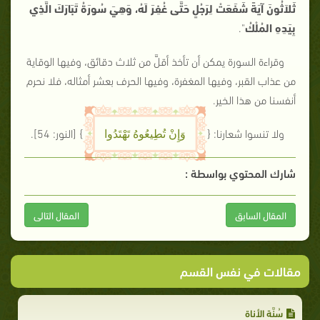
ثَلاَثُونَ آيَةً شَفَعَتْ لِرَجُلٍ حَتَّى غُفِرَ لَهُ، وَهِيَ سُورَةُ تَبَارَكَ الَّذِي
بِيَدِهِ المُلْكُ
"
.
وقراءة السورة يمكن أن تأخذ أقلَّ من ثلاث دقائق، وفيها الوقاية
من عذاب القبر، وفيها المغفرة، وفيها الحرف بعشر أمثاله، فلا نحرم
أنفسنا من هذا الخير.
ولا تنسوا شعارنا: {
}
[النور: 54]
.
وَإِنْ تُطِيعُوهُ تَهْتَدُوا
شارك المحتوي بواسطة :
المقال السابق
المقال التالى
مقالات في نفس القسم
سُنَّة الأناة