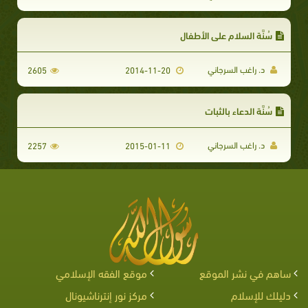
سُنَّة السلام على الأطفال
د. راغب السرجاني
2605
2014-11-20
سُنَّة الدعاء بالثبات
د. راغب السرجاني
2257
2015-01-11
ساهم في نشر الموقع
موقع الفقه الإسلامي
دليلك للإسلام
مركز نور إنترناشيونال