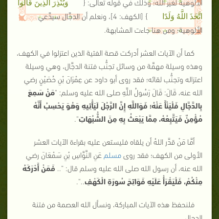
الألوهية لغير الله؛ وذلك في قوله تعالى: {
وَيُنْذِرَ الَّذِينَ قَالُوا
}
[الكهف: 4]
، ونعلم أن الدجَّال سيدَّعي
اتَّخَذَ اللَّهُ وَلَدًا
الألوهية؛ ومن هنا جاءت المشابهة.
كما أن الآيات العشر أدركت قصة الفتية الذين اعتزلوا في الكهف،
وهذه وسيلة مهمَّة من وسائل تجنُّب فتنة الدجَّال، وهي وسيلة
اعتزاله وتجنُّب لقائه؛ فقد روى أبو داود عن عِمْرَانَ بْنِ حُصَيْنٍ رضي
الله عنه، قَالَ: قَالَ رَسُولُ اللَّهِ صلى الله عليه وسلم:
"
مَنْ سَمِعَ
بِالدَّجَّالِ فَلْيَنْأَ عَنْهُ؛ فَوَاللَّهِ إِنَّ الرَّجُلَ لَيَأْتِيهِ وَهُوَ يَحْسِبُ أَنَّهُ
مُؤْمِنٌ فَيَتَّبِعُهُ، مِمَّا يَبْعَثُ بِهِ مِنَ الشُّبُهَاتِ
"
.
أمَّا مَنْ قدَّر اللهُ أن يلقاه فليستعن عليه بقراءة الآيات العشر
الأولى من الكهف؛ فقد روى
مسلم
عَنِ النَّوَّاسِ بْنِ سَمْعَانَ رضي
الله عنه، أن رسول الله صلى الله عليه وسلم قال:
"..
فَمَنْ أَدْرَكَهُ
مِنْكُمْ، فَلْيَقْرَأْ عَلَيْهِ فَوَاتِحَ سُورَةِ الْكَهْفِ
.."
.
فلنحفظ هذه الآيات المباركة، ونسأل الله العصمة من فتنة
الدجال.