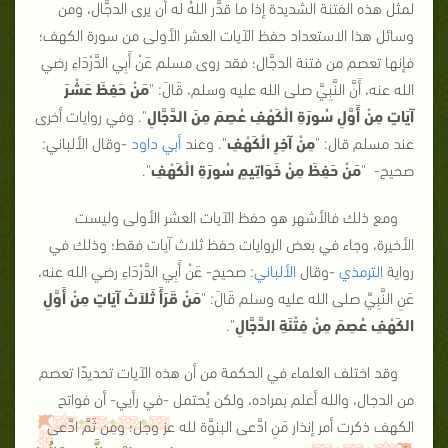
لمثل هذه الفتنة الشديدة إذا ما قدَّر اللهُ له أن يرى الدجَّال، ومن
وسائل هذا الاستعداد حفظ الآيات العشر الأولى من سورة الكهف؛
فإنها تعصم من فتنة الدجَّال؛ فقد روى مسلم عَنْ أَبِي الدَّرْدَاءِ رضي
الله عنه، أَنَّ النَّبِيَّ صلى الله عليه وسلم، قَالَ:
"
مَنْ حَفِظَ عَشْرَ
آيَاتٍ مِنْ أَوَّلِ سُورَةِ الْكَهْفِ عُصِمَ مِنَ الدَّجَّالِ
"
. وفي روايات أخرى
عند مسلم قال:
"
مِنْ آخِرِ الْكَهْفِ
"
. وعند
أبي داود
-وقال الألباني:
صحيح-
"
مَنْ حَفِظَ مِنْ خَوَاتِيمِ سُورَةِ الْكَهْفِ
"
.
ومع ذلك فالأشهر هو حفظ الآيات العشر الأولى وليست
الأخيرة، وجاء في بعض الروايات حفظ ثلاث آيات فقط؛ وذلك في
رواية
الترمذي
-وقال
الألباني
: صحيح- عَنْ أَبِي الدَّرْدَاءِ رضي الله عنه،
عَنِ النَّبِيِّ صلى الله عليه وسلم قَالَ:
"
مَنْ قَرَأَ ثَلاَثَ آيَاتٍ مِنْ أَوَّلِ
الكَهْفِ عُصِمَ مِنْ فِتْنَةِ الدَّجَّالِ
"
.
وقد اختلف العلماء في الحكمة من أن هذه الآيات تحديدًا تعصم
من الدجال، والله أعلم بمراده، ولكن يُحتمل -في رأيي- أن فواتح
الكهف ذكرت أمر إنذار مَنِ ادَّعى البنوَّة لله عز وجل؛ ومِن ثَمَّ ادَّعى