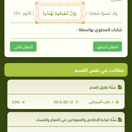
ولا تنسوا شعارنا: {
}
[النور: 54]
.
وَإِنْ تُطِيعُوهُ تَهْتَدُوا
شارك المحتوي بواسطة :
المقال السابق
المقال التالى
مقالات في نفس القسم
سُنَّة تقليل المدح
د. راغب السرجاني
2394
2015-05-12
سُنَّة قراءة الإخلاص والمعوذتين في الصباح والمساء