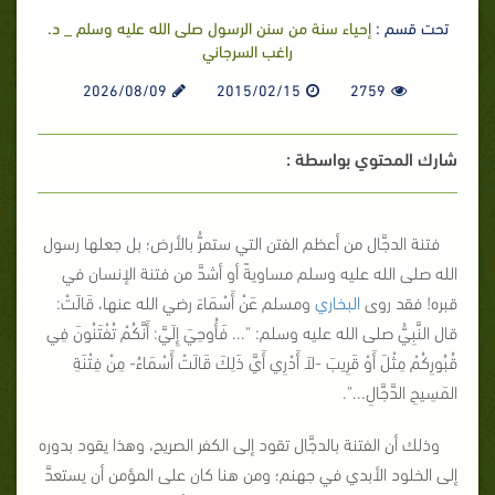
تحت قسم :
إحياء سنة من سنن الرسول صلى الله عليه وسلم _ د.
راغب السرجاني
2026/08/09
2015/02/15
2759
شارك المحتوي بواسطة :
فتنة الدجَّال من أعظم الفتن التي ستمرُّ بالأرض؛ بل جعلها رسول
الله صلى الله عليه وسلم مساويةً أو أشدَّ من فتنة الإنسان في
قبره! فقد روى
البخاري
ومسلم عَنْ أَسْمَاءَ رضي الله عنها، قَالَتْ:
قال النَّبِيُّ صلى الله عليه وسلم:
"... فَأُوحِيَ إِلَيَّ: أَنَّكُمْ تُفْتَنُونَ فِي
قُبُورِكُمْ مِثْلَ أَوْ قَرِيبَ -لاَ أَدْرِي أَيَّ ذَلِكَ قَالَتْ أَسْمَاءُ- مِنْ فِتْنَةِ
المَسِيحِ الدَّجَّالِ..."
.
وذلك أن الفتنة بالدجَّال تقود إلى الكفر الصريح، وهذا يقود بدوره
إلى الخلود الأبدي في جهنم؛ ومن هنا كان على المؤمن أن يستعدَّ