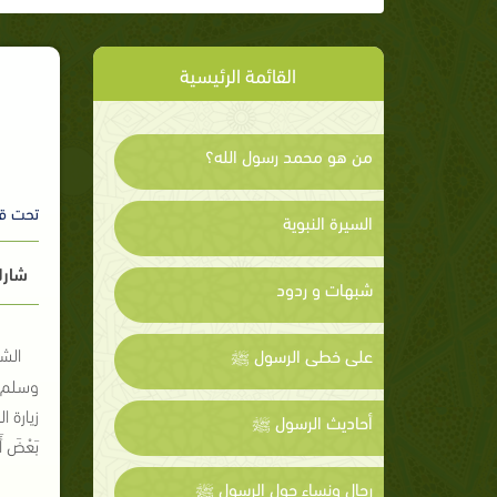
القائمة الرئيسية
من هو محمد رسول الله؟
تحت ق
السيرة النبوية
شارك
شبهات و ردود
الش
على خطى الرسول ﷺ
وسلم ل
زيارة ا
أحاديث الرسول ﷺ
بَعْضَ أَ
رجال ونساء حول الرسول ﷺ
ورو