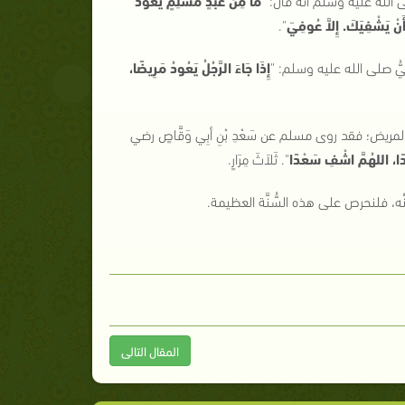
َنْ يَشْفِيَكَ. إِلاَّ عُوفِيَ
"
.
َّبِيُّ صلى الله عليه وسلم:
"
إِذَا جَاءَ الرَّجُلُ يَعُودُ مَرِيضًا،
مريض؛ فقد روى مسلم عن سَعْدِ بْنِ أبِي وَقَّاصٍ رضي
ا، اللهُمَّ اشْفِ سَعْدًا
"
. ثَلاَثَ مِرَارٍ.
نُه، فلنحرص على هذه السُّنَّة العظيمة.
المقال التالى