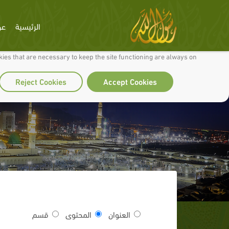
الرئيسية
عن
 to make our site work well for you and so we can continually improve it.
ies that are necessary to keep the site functioning are always on
Reject Cookies
Accept Cookies
العنوان
المحتوى
قسم