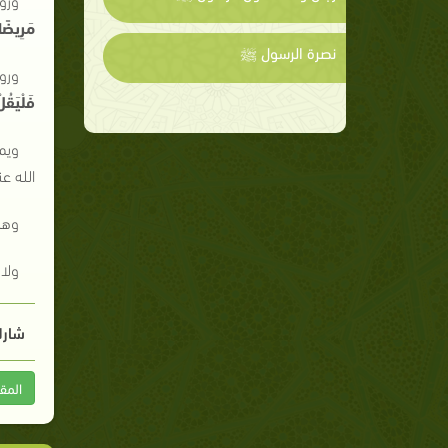
مَرِيضًا
نصرة الرسول ﷺ
ورو
فَلْيَقُل
ويمك
الله عن
وهذه
ولا 
شارك
المق