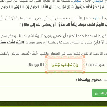
 لَمْ يَحْضُرْ أَجَلُهُ فَيَقُولُ سَبْعَ مَرَّاتٍ: أَسْأَلُ اللَّهَ العَظِيمَ رَبَّ العَرْشِ العَظِيمِ أ
ى
أبو داود
-وقال الألباني: صحيح- عَنِ ابْنِ عَمْرٍو رضي الله عنهما ، قَالَ: قَالَ الن
ْ: اللَّهُمَّ اشْفِ عَبْدَكَ يَنْكَأُ لَكَ عَدُوًّا، أَوْ يَمْشِي لَكَ إِلَى جَنَازَةٍ
"
.
ن إذا لم تحفظ هذه الأدعية أن تكتفي بقول: "اللهمَّ اشفِ فلانًا". وتذكر اسم ال
ه أنَّ النَّبِيَّ صلى الله عليه وسلم قال عندما زاره وهو مريض:
"
اللهُمَّ اشْفِ سَعْدً
 الأدعية لا تكون فقط سببًا في الشفاء؛ ولكنها -أيضًا- تُسْعِد المريض وتُطَمْئِ
تنسوا شعارنا: {
}
[النور: 54]
.
وَإِنْ تُطِيعُوهُ تَهْتَدُوا
 المحتوي بواسطة :
ال السابق