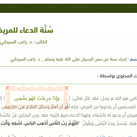
سُنَّة الدعاء للمري
الكاتب : د. راغب السرجاني
سم :
إحياء سنة من سنن الرسول صلى الله عليه وسلم _ د. راغب السرجاني
 المحتوي بواسطة :
افي هو الله عز وجل؛ فقد قال تعالى: {
}
[ال
وَإِذَا مَرِضْتُ فَهُوَ يَشْفِينِ
لمسلمين أن يتداووا من المرض؛ فإنه أكَّد أن أهمَّ وسائل العلاج هي طلبه من ال
لمريض أن يدعو له بالشفاء؛ ولهذا الدعاء صيغ كثيرة؛ فقد روى البخاري عَنْ عَائِشَةَ رضي ا
هْلِهِ، يَمْسَحُ بِيَدِهِ اليُمْنَى وَيَقُولُ:
"
اللَّهُمَّ رَبَّ النَّاسِ أَذْهِبِ البَاسَ، اشْفِهِ وَأَنْتَ
ى
الترمذي
-وقال
الألباني
: صحيح- عَنِ ابْنِ عَبَّاسٍ رضي الله عنهما، عَنِ النَّبِيِّ صل