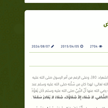
ض
2026/08/07
2015/04/05
2704
شعراء: 80]
، وعلى الرغم من أمر الرسول صلى الله عليه
له تعالى؛ لهذا كان من سُنَّته صلى الله عليه وسلم عند
لله عنها أَنَّ النَّبِيَّ صلى الله عليه وسلم كَانَ يُعَوِّذُ
 الشَّافِي، لاَ شِفَاءَ إِلاَّ شِفَاؤُكَ، شِفَاءً لاَ يُغَادِرُ سَقَمًا
"
.
ى الله عليه وسلم أَنَّهُ قَالَ:
"
مَا مِنْ عَبْدٍ مُسْلِمٍ يَعُودُ