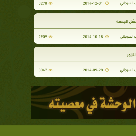
 السرجاني
3278
2014-12-01
غُسْل الجمعة
 السرجاني
2909
2014-10-18
لتزاور
 السرجاني
3047
2014-09-28