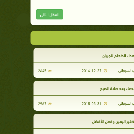
المقال التالى
إهداء الطعام للجيران
 السرجاني
2645
2014-12-27
 الدعاء بعد صلاة الصبح
 السرجاني
2967
2015-03-31
 تكفير اليمين وفعل الأفضل