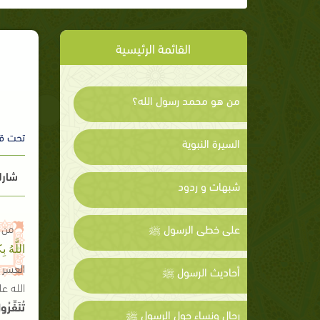
القائمة الرئيسية
من هو محمد رسول الله؟
تحت ق
السيرة النبوية
شارك
شبهات و ردود
من أ
على خطى الرسول ﷺ
اللَّهُ ب
العسر ل
أحاديث الرسول ﷺ
الله عل
تُنَفِّرُو
رجال ونساء حول الرسول ﷺ