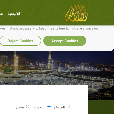
الرئيسية
عن
 to make our site work well for you and so we can continually improve it.
ies that are necessary to keep the site functioning are always on
Reject Cookies
Accept Cookies
العنوان
المحتوى
قسم