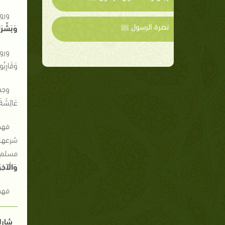
ورو
نصرة الرسول ﷺ
وَبَشِّرَا
ورو
وَقَارِبُو
وجدي
عَائِشَةَ
فهذا
شرعها 
مسلم عَ
وَالْآخِر
فهذه
شارك