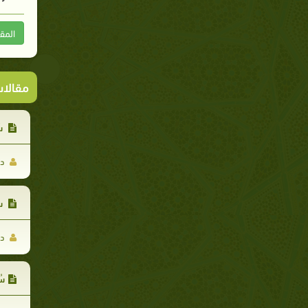
المق
مقالا
سُ
د.
س
د.
سُ