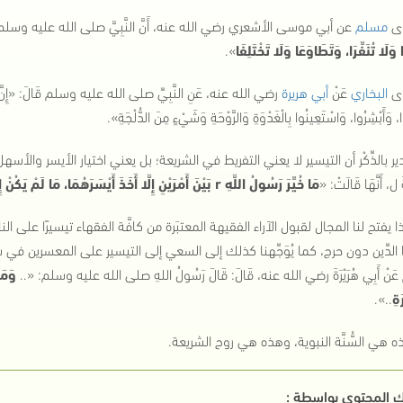
ى
مسلم
عن أبي موسى الأشعري رضي الله عنه، أَنَّ النَّبِيَّ صلى الله عليه وسلم بَعَثَهُ و
 وَلَا تُنَفِّرَا، وَتَطَاوَعَا وَلَا تَخْتَلِفَا
»
.
ى
البخاري
عَنْ
أبي هريرة
رضي الله عنه، عَنِ النَّبِيِّ صلى الله عليه وسلم قَالَ:
«إِنّ
ا، وَأَبْشِرُوا، وَاسْتَعِينُوا بِالْغَدْوَةِ وَالرَّوْحَةِ وَشَيْءٍ مِنَ الدُّلْجَةِ»
.
ر بالذِّكْر أن التيسير لا يعني التفريط في الشريعة؛ بل يعني اختيار الأيسر والأس
 ل، أَنَّهَا قَالَتْ: «
مَا خُيِّرَ رَسُولُ اللَّهِ
r
بَيْنَ أَمْرَيْنِ إِلَّا أَخَذَ أَيْسَرَهُمَا، مَا لَمْ يَكُنْ 
 يفتح لنا المجال لقبول الآراء الفقيهة المعتبَرة من كافَّة الفقهاء تيسيرًا على
الدِّين دون حرج، كما يُوَجِّهنا كذلك إلى السعي إلى التيسير على المعسرين في شت
نْ أَبِي هُرَيْرَةَ رضي الله عنه، قَالَ: قَالَ رَسُولُ اللهِ صلى الله عليه وسلم:
«..
وَمَن
َةِ
..»
.
 هي السُّنَّة النبوية، وهذه هي روح الشريعة.
 المحتوي بواسطة :