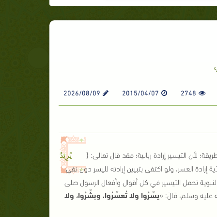
2026/08/09
2015/04/07
2748
قة؛ لأن التيسير إرادة ربانية؛ فقد قال تعالى: {
يُرِيدُ
آية إرادة العسر، ولو اكتفى بتبيين إرادته لليسر دون نفي
ُنَّة النبوية تحمل التيسير في كل أقوال وأفعال الرسول صلى
لله عليه وسلم، قَالَ:
«
يَسِّرُوا وَلاَ تُعَسِّرُوا، وَبَشِّرُوا، وَلاَ