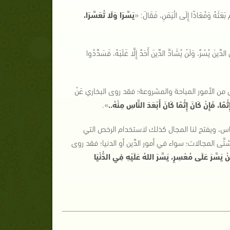
َمُعَاذًا إِلَى الْيَمَنِ، فَقَالَ:
«
يَسِّرَا وَلَا تُعَسِّرَا،
َ الدِّينَ يُسْرٌ، وَلَنْ يُشَادَّ الدِّينَ أَحَدٌ إِلَّا غَلَبَهُ، فَسَدِّدُوا
هل من الأمور المباحة والمشروعة؛ فقد روى البخاري عَنْ
إِثْمًا، فَإِنْ كَانَ إِثْمًا كَانَ أَبْعَدَ النَّاسِ مِنْهُ..
».
 الناس، ويفتح لنا المجال كذلك لاستخدام الرخص التي
َّى المجالات؛ سواء في أمور الدِّين أو الدنيا؛ فقد روى
ْ يَسَّرَ عَلَى مُعْسِرٍ، يَسَّرَ اللهُ عَلَيْهِ فِي الدُّنْيَا