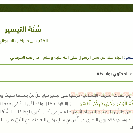
سُنَّة التيسير
الكاتب : _ د. راغب السرجاني
سم :
إحياء سنة من سنن الرسول صلى الله عليه وسلم _ د. راغب السرجاني
 المحتوي بواسطة :
روع صفات الشريعة الإسلامية حرصها على تيسير حياةِ كلِّ مَنْ يتخذها منهجًا وطري
}
[البقرة: 185]
، ولقد نَفَى اللهُ في هذه ال
ِكُمُ الْيُسْرَ وَلَا يُرِيدُ بِكُمُ الْعُسْرَ
ظنَّ ظانٌّ أن الله يُريد اليسر أحيانًا ويُريد العسر في أحيان أخرى؛ لهذا كانت السّ
يه وسلم؛ فقد روى البخاري عَنْ أَنَسِ بْنِ مَالِكٍ رضي الله عنه، عَنِ النَّبِيِّ صلى ا
ا
»
.