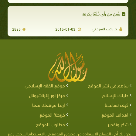
سُنن من رأى حُلْمًا يكرهه
د. راغب السرجاني
2825
2015-01-03
ساهم في نشر الموقع
موقع الفقه الإسلامي
دليلك للإسلام
مركز نور إنترناشيونال
كيف تساعدنا
اربط موقعك معنا
اهداف الموقع
خريطة الموقع
شكر وتقدير
مطلوب للموقع
يحق لك أخى المسلم الإستفادة من محتوى الموقع فى الإستخدام الشخصى غير