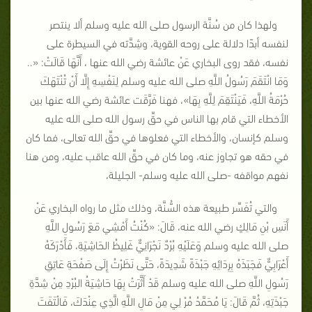
ولهذا كان من سُنَّة الرسول صلى الله عليه وسلم ألا ينتصر
لنفسه أبدًا دلالة على روحه القوية، وشِدَّته في السيطرة على
نفسه، فقد روى البخاري عَنْ عائشة رضي الله عنها ، أَنَّهَا قَالَتْ: «..
وَمَا انْتَقَمَ رَسُولُ اللَّهِ صلى الله عليه وسلم لِنَفْسِهِ إِلَّا أَنْ تُنْتَهَكَ
حُرْمَةُ اللَّهِ، فَيَنْتَقِمَ لِلَّهِ بِهَا»، فهنا فَرَّقَت عائشة رضي الله عنها بين
الأخطاء التي قام بها الناس في حقِّ رسول الله صلى الله عليه
وسلم كإنسان، والأخطاء التي فعلوها في حقِّ الله تعالى، فما كان
في حقه هو تجاوز عنه، وما كان في حقِّ الله عاقب عليه، ومن هنا
نفهم مواقفه -صلى الله عليه وسلم- الجليلة،
والتي تُفَسِّر طبيعة هذه السُّنَّة، وذلك مثل ما رواه البخاري عَنْ
أَنَسِ بْنِ مَالِكٍ رضي الله عنه، قَالَ: «كُنْتُ أَمْشِي مَعَ رَسُولِ اللَّهِ
صلى الله عليه وسلم وَعَلَيْهِ بُرْدٌ نَجْرَانِيٌّ غَلِيظُ الحَاشِيَةِ، فَأَدْرَكَهُ
أَعْرَابِيٌّ فَجَبَذَهُ بِرِدَائِهِ جَبْذَةً شَدِيدَةً، حَتَّى نَظَرْتُ إِلَى صَفْحَةِ عَاتِقِ
رَسُولِ اللَّهِ صلى الله عليه وسلم قَدْ أَثَّرَتْ بِهَا حَاشِيَةُ البُرْدِ مِنْ شِدَّةِ
جَبْذَتِهِ، ثُمَّ قَالَ: يَا مُحَمَّدُ مُرْ لِي مِنْ مَالِ اللَّهِ الَّذِي عِنْدَكَ، فَالْتَفَتَ