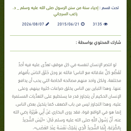
تحت قسم :
إحياء سنة من سنن الرسول صلى الله عليه وسلم _ د.
راغب السرجاني
2026/08/07
2015/06/21
3135
شارك المحتوي بواسطة :
لو انتصر الإنسان لنفسه في كل موقفٍ تعدَّى عليه فيه أحدٌ
لَقَطَّع كلَّ علاقاته مع الناس! فالله عز وجل خَلَقَ الناسَ بأفهام
مختلفة، ولكل واحد منهم مصالحه الخاصة التي يحب أن يدافع
عنها، وهذا التباين بين الناس يخلق صراعات كثيرة بينهم، وعلى
الإنسان الحكيم أن يتجاوز قدر ما يستطيع على التعدِّيات المستمرة
عليه، وهذا التجاوز ليس من باب الضعف كما يتخيل بعض الناس،
إنما هو في الواقع قوة، فقد روى البخاري عَنْ أَبِي هُرَيْرَةَ رضي الله
عنه، أَنَّ رَسُولَ اللَّهِ صلى الله عليه وسلم قَالَ:
«لَيْسَ الشَّدِيدُ
بِالصُّرَعَةِ، إِنَّمَا الشَّدِيدُ الَّذِي يَمْلِكُ نَفْسَهُ عِنْدَ الغَضَبِ»
،