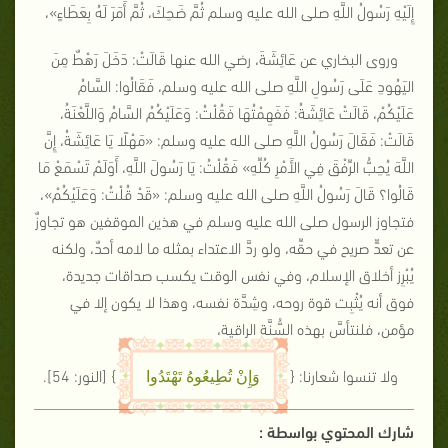
إِلَيْهِ رَسُولُ اللَّهِ صلى الله عليه وسلم ثُمَّ ضَحِكَ، ثُمَّ أَمَرَ لَهُ بِعَطَاءٍ»،
وروى البخاري عن عَائِشَةَ، رضي الله عنها قَالَتْ: دَخَلَ رَهْطٌ مِنَ
اليَهُودِ عَلَى رَسُولِ اللَّهِ صلى الله عليه وسلم، فَقَالُوا: السَّامُ
عَلَيْكُمْ، قَالَتْ عَائِشَةُ: فَفَهِمْتُهَا فَقُلْتُ: وَعَلَيْكُمُ السَّامُ وَاللَّعْنَةُ،
قَالَتْ: فَقَالَ رَسُولُ اللَّهِ صلى الله عليه وسلم:
«مَهْلًا يَا عَائِشَةُ، إِنَّ
اللَّهَ يُحِبُّ الرِّفْقَ فِي الأَمْرِ كُلِّهِ»
فَقُلْتُ: يَا رَسُولَ اللَّهِ، أَوَلَمْ تَسْمَعْ مَا
قَالُوا؟ قَالَ رَسُولُ اللَّهِ صلى الله عليه وسلم:
«قَدْ قُلْتُ: وَعَلَيْكُمْ»
،
فتجاوز الرسول صلى الله عليه وسلم في هذين الموقفين هو تجاوزٌ
عن تعدٍّ صريح في حقِّه، ولو ردَّ الاعتداء بمثله ما لامه أحدٌ، ولكنه
يُبْرِز أخلاق الإسلام، وفي نفس الوقت يكسب صداقات جديدة،
فوق أنه يُثْبِت قوة روحه، وشِدَّة نفسه، وهذا لا يكون إلا في
مؤمن، فلنتأسَّ بهذه السُّنَّة الراقية،
ولا تنسوا شعارنا: {
}
[النور: 54]
.
وَإِنْ تُطِيعُوهُ تَهْتَدُوا
شارك المحتوي بواسطة :