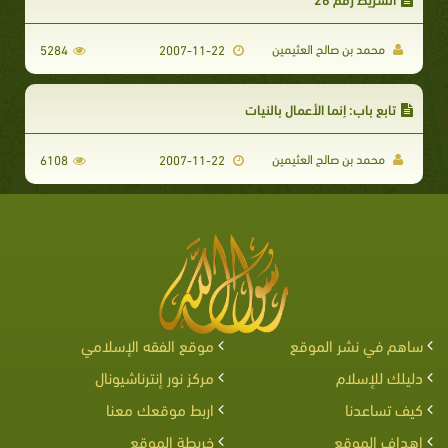
محمد بن صالح العثيمين
5284
2007-11-22
تابع باب: إنما الأعمال بالنيات
محمد بن صالح العثيمين
6108
2007-11-22
ساهم في نشر الموقع
موقع الفقه الإسلامي
دليلك للإسلام
مركز نور إنترناشيونال
كيف تساعدنا
اربط موقعك معنا
اهداف الموقع
خريطة الموقع