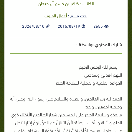
الكاتب : ظافر بن حسن آل جبعان
تحت قسم :
أعمال القلوب
2026/08/10
2015/08/19
2655
شارك المحتوي بواسطة :
بسم الله الرحمن الرحيم
اللهم اهدني وسددني
القواعد العلمية والعملية لسلامة الصدر
الحمد لله رب العالمين، والصلاة والسلام على رسول الله، وعلى آله
وصحبه أجمعين، وبعد:
فالعفو وسلامة الصدر على المسلمين شِعار الصالحين الأنقِيَاء ذوِي
الحِلم والأناة والنّفس الرضيّة؛ لأنَّ التنازلَ عن الحقِّ نوعُ إيثارٍ للآجلِ
على العاجل، وبسطٍ لخُلُقٍ نقيٍّ تقيٍّ ينفُذ بقوّةٍ إلى شِغاف قلوب