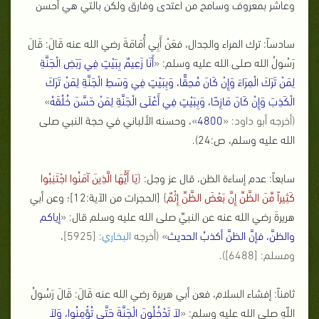
وعاشر بمعروف وسامح من اعتدى وفارق ولكن بالتي هي أحسن
سادساً: ترك المراء والجدال، فعَنْ أَبِي أُمَامَةَ رضي الله عنه قَالَ: قَالَ
رَسُولُ الله صلى الله عليه وسلم:
«
أَنَا زَعِيمٌ بِبَيْتٍ فِي رَبَضِ الْجَنَّةِ
لِمَنْ تَرَكَ الْمِرَاءَ وَإِنْ كَانَ مُحِقًّا، وَبِبَيْتٍ فِي وَسَطِ الْجَنَّةِ لِمَنْ تَرَكَ
الْكَذِبَ وَإِنْ كَانَ مَازِحًا، وَبِبَيْتٍ فِي أَعْلَى الْجَنَّةِ لِمَنْ حَسَّنَ خُلُقَهُ
»
(أخرجه أبو داود: «
4800
»
، وحسنه الألباني في حجة النبي صلى
الله عليه وسلم، ص:24).
سابعاً: عدم إساءة الظن، قال عز وجل:
{
يَا أَيُّهَا الَّذِينَ آمَنُوا اجْتَنِبُوا
كَثِيراً مِّنَ الظَّنِّ إِنَّ بَعْضَ الظَّنِّ إِثْمٌ
}
[الحجرات من الآية:12]؛ وعن أبي
هريرةَ رضي الله عنه عن النبيِّ صلى الله عليه وسلم قال:
«
إياكم
والظنَّ، فإنَّ الظنَّ أكذبُ الحديث
» (أخرجه
البخاري
: [5925]،
ومسلم: [6488])
.
ثامناً: إفشاء السلام، فعن أبي هريرة رضي الله عنه قَالَ: قَالَ رَسُولُ
اللّهِ صلى الله عليه وسلم:
«
لاَ تَدْخُلُونَ الْجَنَّةَ حَتَّى تُؤْمِنُوا، وَلاَ