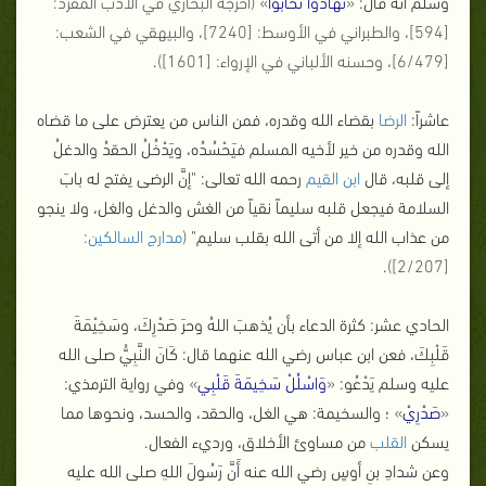
وسلم أنه قال:
«
تَهَادَوْا تَحَابُّوا
»
(أخرجه البخاري في الأدب المفرد:
[594]، والطبراني في الأوسط: [7240]، والبيهقي في الشعب:
[6/479]، وحسنه الألباني في الإرواء: [1601])
.
عاشراً:
الرضا
بقضاء الله وقدره، فمن الناس من يعترض على ما قضاه
الله وقدره من خير لأخيه المسلم فيَحْسُدُه، ويَدْخُلُ الحقدُ والدغلُ
إلى قلبه، قال
ابن القيم
رحمه الله تعالى: "إنَّ الرضى يفتح له بابَ
السلامة فيجعل قلبه سليماً نقياً من الغش والدغل والغل، ولا ينجو
من عذاب الله إلا من أتى الله بقلب سليم"
(
مدارج السالكين
:
.
[2/207])
الحادي عشر: كثرة الدعاء بأن يُذهبَ اللهُ وحرَ صَدْرِكَ، وسَخِيْمَةَ
قَلْبِكَ، فعن ابن عباس رضي الله عنهما قال: كَانَ النَّبِيُّ صلى الله
عليه وسلم يَدْعُو:
«
وَاسْلُلْ سَخِيمَةَ قَلْبِي
»
وفي رواية الترمذي:
«
صَدْرِيْ
»
؛ والسخيمة: هي الغل، والحقد، والحسد، ونحوها مما
يسكن
القلب
من مساوئ الأخلاق، ورديء الفعال.
وعن شدادِ بنِ أوسٍ رضي الله عنه أَنَّ رَسُولَ اللهِ صلى الله عليه