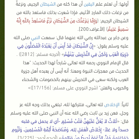
أولها: أن تعلم علم
اليقين
أن هذا كله من
الشيطان
الرجيم، ونزغةٌ
من نزغات ذلك الماردِ الأثيم، فإذا شعرت بذلك فاستعذ بالله من
الشيطان الرجيم:
{
وَإِمَّا يَنزَغَنَّكَ مِنَ الشَّيْطَانِ نَزْغٌ فَاسْتَعِذْ بِاللّهِ إِنَّهُ
سَمِيعٌ عَلِيمٌ
}
[الأعراف:200].
وعن جابر بن عبدالله رضي الله عنهما قال: سمعت
النبي
صلى الله
عليه وسلم يقول:
«
إِنَّ الشَّيْطَانَ قَدْ أَيِسَ أَنْ يَعْبُدَهُ الْمُصَلُّونَ فِي
جَزِيرَةِ الْعَرَبِ وَلَكِنْ فِي التَّحْرِيشِ بَيْنَهُمْ
» (أخرجه مسلم: [2812])
.
قال الإمام النووي رحمه الله تعالى شارحاً لهذا الحديث: "هذا
الحديث من معجزات النبوة ومعنا: أنه أيس أن يعبده أهل جزيرة
العرب ولكنه سعى في التحريش بينهم بالخصومات والشحناء
والحروب والفتن"
(شرح النووي على مسلم: [17/156])>
ثانياً:
الإخلاص
لله تعالى، فتتركها لله، تبتغي بذلك وجه الله عز
وجل، فعن زيد بن ثابت رضي الله عنه أن النبي صلى الله عليه وسلم
قال:
«
ثَلاَثٌ لاَ يُغَلُّ عَلَيْهِنَّ قَلْبُ مُسْلِمٍ -أي لا يحمل في قلبه
حسداً ولا غلاً- إِخْلاَصُ الْعَمَلِ لِله، وَمُنَاصَحَةُ أَئِمَّةِ الْمُسْلِمِينَ، وَلُزُومِ
جَمَاعَتِهِمْ فَإِنَّ الدَّعْوَةَ تُحِيطُ مِنْ وَرَائِهِمْ
» (أخرجه أحمد: [3/225]،