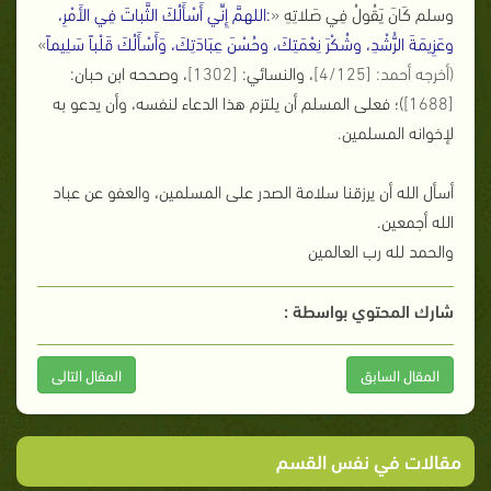
وسلم كَانَ يَقُولُ فِي صَلاتِهِ
«
:اللهمَّ إِنِّي أَسْأَلُكَ الثَّباتَ فِي الأَمْرِ،
وعَزِيمَةَ الرُّشْدِ، وشُكْرَ نِعْمَتِكَ، وحُسْنَ عِبَادَتِكَ، وَأَسْأَلُكَ قَلْباً سَلِيماً
»
(أخرجه أحمد: [4/125]
، والنسائي:
[1302]
، وصححه ابن حبان:
[1688]
)؛ فعلى المسلم أن يلتزم هذا الدعاء لنفسه، وأن يدعو به
لإخوانه المسلمين.
أسأل الله أن يرزقنا سلامة الصدر على المسلمين، والعفو عن عباد
الله أجمعين.
والحمد لله رب العالمين
شارك المحتوي بواسطة :
المقال السابق
المقال التالى
مقالات في نفس القسم