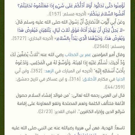
تُؤْمِنُوا حَتَّى تَحَابُّوا. أَوَلاَ أَدُلُّكُمْ عَلَى شَيْءٍ إِذَا فَعَلْتُمُوهُ تَحَابَبْتُمْ؟
أَفْشُوا السَّلاَمَ بَينَكُمْ
»
(
أخرجه مسلم: [157])
.
وعَنْ أَبِي أَيُّوبَ الأَنْصَارِيِّ أَنَّ رَسُولَ الله صلى الله عليه وسلم قَالَ:
«
لاَ يَحِلُّ لِرَجُلٍ أَنْ يَهْجُرَ أَخَاهُ فَوْقَ ثَلاَثِ لَيَالٍ، يَلْتَقِيَانِ فَيُعْرِضُ هَذَا
وَيُعْرِضُ هَذَا، وَخَيْرُهُمَا الَّذِي يَبْدَأُ بِالسَّلاَمِ
»
(
أخرجه البخاري: [5727]،
ومسلم: [2560])
.
وقال أمير المؤمنين
عمر بن الخطاب
رضي الله عنه:"ثَلاثٌ يُصَفِّينَ لَكَ
وُدَّ أَخِيكَ: تُسَلِّمُ عَلَيْهِ إِذَا لَقِيتَهُ، وَتُوَسِّعُ لَهُ فِي الْمَجْلِسِ، وَتَدْعُوهُ
بِأَحَبِّ أَسْمَائِهِ إِلَيْهِ"
(أخرجه ابن المبارك في
الزهد
: [352]، وابن أبي
الدنيا
في مكارم
الأخلاق
: [316]، و ابن عساكر في تاريخ دمشق:
.
[44/359])
قال ابن العربي رحمه الله تعالى: "من فوائد إفشاء السلام حصول
الألفة فتتألف الكلمة وتعم المصلحة وتقع المعاونة على إقامة
شرائع الدين وإخزاء الكافرين".
(فيض القدير: [2/23]).
تاسعاً: الهدية، فعن أبي هريرة رضيالله عنه عن النبي صلى الله عليه