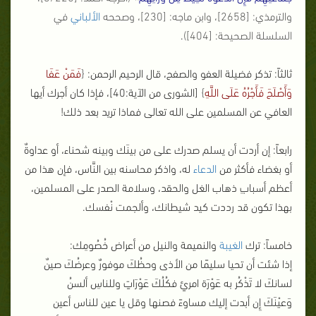
والترمذي: [2658]، وابن ماجه: [230]، وصححه
الألباني
في
السلسلة الصحيحة: [404])
.
ثالثاً: تذكر فضيلة العفو والصفح، قال الرحيم الرحمن:
{
فَمَنْ عَفَا
وَأَصْلَحَ فَأَجْرُهُ عَلَى اللَّهِ
}
[الشورى من الآية:40]، فإذا كان أجرك أيها
العافي عن المسلمين على الله تعالى فماذا تريد بعد ذلك!
رابعاً: إن أردت أن يسلم صدرك على من بينَك وبينه شحناء، أو عداوةٌ
أو بغضاء فأكثر من
الدعاء
له، واذكر محاسنه بين النَّاس، فإن هذا من
أعظم أسبابِ ذهاب الغل والحقد، وسلامة الصدر على المسلمين،
بهذا تكون قد رددت كيد شيطانك، وألجمت نْفسك.
خامساً: ترك
الغيبة
والنميمة والنيل من أعراض خُصُومِك:
إذا شئت أن تحيا سليمًا من الأذى وحظُكَ موفورٌ وعرضُكَ صينٌ
لسانكَ لا تَذْكُر به عَوْرَة امرئٍ فكُلُكَ عَوْرَاتٍ وللناسِ ألسنُ
وَعيْنَكَ إِن أبدت إليك مساوءً فصنها وقل يا عين للناس أعين