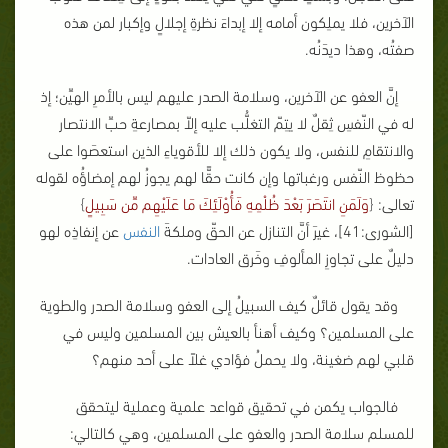
الآخرين، فلا يملِكون أمامه إلا إبداءَ نظرةِ إجلالٍ وإكبار لمن هذه
صفتُه، وهذا ديدَنُه.
إنَّ العفو عن الآخرين، وسلامة الصدر عليهم ليس بالأمرِ الهيِّن؛ إذ
له في النّفسِ ثِقلٌ لا يتِمّ التغلُّب عليه إلاّ بمصارعةِ حبِّ الانتصار
والانتقامِ للنفس، ولا يكون ذلك إلا للأقوياءِ الذين استعصَوا على
حظوظ النّفس ورغباتها وإن كانت حقًّا لهم يجوزُ لهم إمضاؤُه لقوله
تعالى:
{
وَلَمَنِ انتَصَرَ بَعْدَ ظُلْمِهِ فَأُوْلَئِكَ مَا عَلَيْهِم مِّن سَبِيلٍ
}
[الشورى:41]، غيرَ أنَّ التنازل عن الحقّ وملكةَ
النفس
عن إنفاذِه لهو
دليلٌ على تجاوزِ المألوفِ وخَرق العادات.
وقد يقول قائلٌ كيف السبيلُ إلى العفو وسلامة الصدر والطوية
على المسلمين؟ وكيف أهنأ بالعيش بين المسلمين وليس في
قلبي لهم ضغينة، ولا يحملُ فؤادي غلاً على أحد منهم؟
فالجواب يكمن في تحقيق قواعد علمية وعملية ليتحقق
للمسلم سلامة الصدر والعفو على المسلمين، وهي كالتالي: