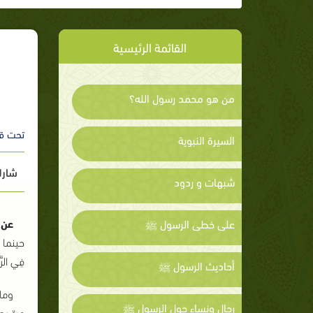
القائمة الرئيسية
من هو محمد رسول الله؟
تحت ق
السيرة النبوية
شارك
شبهات و ردود
عن 
على خطى الرسول ﷺ
حينما ن
فِي الر
أحاديث الرسول ﷺ
وما
رجال ونساء حول الرسول ﷺ
مرة بص