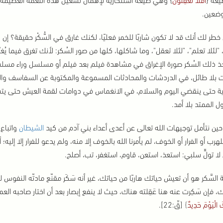
ضعين.
طر لك أنك قد لا تكون شاربًا للخمر فعليًا، لكنك غارق في السُّكْر حقيقة؟ إن ك
، "لئلا تعلم"، "لئلا تعقل"، وما شاكلها، كلها من صور السُكر: لأنك تغرق فيما 
ذ ذلك السُكر صورة الإغراق في مشاهدة فيلم بعد فيلم أو مسلسل وراء مسل
نت بلا طائل، في الدردشات والمحادثات المسموعة والمكتوبة عن السفاسف والت
نية حتى ينقضي اليوم والسلام، في الانغماس في دوامات لقمة العيش حتى يتس
ل الممتد بلا أمد.
 حين نتأمل توجيهات الله تعالى عن أعدى أعداء بني آدم من كيد
الشيطان
واتباع
لهرب أو الفرار أو الخوف، لم يأمرنا الله بالخوف إلا منه، ولم يدعو للفرار إلا إل
 لا تولٍّ سلبي: استعذ، استعن، قاوم، استغفر، تب، أصلح.
السَّكر هو أن تعيش حياتك هاربًا من حياتك،
غير أنه سَكَر مقنّع مادتّه النفوس
ك،
فإن سَكِرت عنه هنا عَقِلته هناك، حيث لا ينفع إبصار بعد أن اختار صاحبه الع
 الْيَوْمَ حَدِيدٌ
}
[قّ:22].