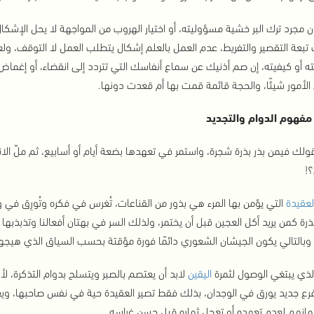
ن مجرد ترك البر خشية مسؤوليته، أو اختيار الهروب من المواجهة لا يحل الإشك
بعة التقصير والتفريط، عدم العمل بالعلم إشكال يتطلب العمل لا التوقف، ول
ته أو كيفيته، إن صم أذنيك عن سماع أنفاسك التي تتردد إلى انقضاء، أو إغماض عي
الأمور شيئًا، والحجة قائمة قمت بها أم قعدت دونها.
مفهوم الدوام والتجديد
ولك فيمن بذر بذرة شجرة، واستمر في تعهدها بضعة أيام أو أسابيع، ثم ملّ الانت
!
لعقيدة
التي يؤمن بها المرء هي بذور من القناعات، تُغرس في فكره وتُورِق في
بذرة كمن يريد أكل العجين قبل أن يختمر، ولذلك السر في بهتان أفعالنا وتذبذبها أن
ا، وبالتالي يكون الجيشان الشعوري دائمًا فورة مؤقتة بحسب السياق الذي هيجه
الذي يبتغي الوصول لثمرة
اليقين
لابد أن يعتصم بالصبر ويتسلح بدوام التذكرة، لأ
فرع جديد يورق في الوجدان، بذلك فقط تصير العقيدة حية في نفس صاحبها، ويغد
مانهم لعدم تعهده أو تعجل ثماره قبل حسن غراسه.