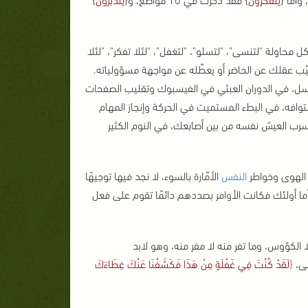
ل محاولة "لتنسى"، "لتسلو"، "لتغفل"، "لئلا تفكر"، "لئلا
يُغيّب عقلك عن الحاضر أو يعطّله عن مواجهة مسؤولياته.
سل، في الدوران العبثي في الفيسبوك وتقليب الصفحات
وافه، في البطء المستميت في الحركة وإنجاز المهام
رب العيش نفسه من بين أصابعك، في النوم الكثير
 الهوى وخواطر
النفس
الأمّارة بالسوء، لا نجد فيها توجيهًا
يه؛ أما أولئك فكانت الأوامر بصددهم دائمًا تقوم على فعل
 لا الكؤوس،
وما تفر منه لا مفر منه، وهو لابد
مى،
{
لَقَدْ كُنْتَ فِي غَفْلَةٍ مِنْ هَذَا فَكَشَفْنَا عَنْكَ غِطَاءَكَ