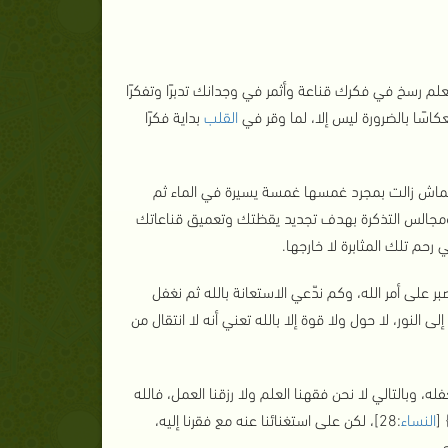
م رسخ في فكرك قناعة وأثمر في وجدانك تدبرًا وتفكرًا
عكاسًا بالضرورة ليس إلا، لما وقر في
القلب
بداية فكرًا
ماش زالت بمجرد غمسها غمسة يسيرة في الماء ثم
 ومجالس التذكرة بهدف تجديد يقظتك وتعميق قناعاتك
رحم تلك المثابرة لا خارجها.
بر على أمر الله، وكم ندّعي الاستعانة بالله ثم نغفل
ى النور، لا حول ولا قوة إلا بالله تعني أنه لا انتقال من
وبالتالي لا نحن فقهنا العلم ولا رزقنا العمل، فالله
[
النساء
:28]، لكن على استغنائنا عنه مع فقرنا إليه،
.