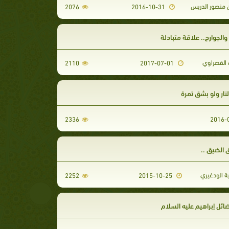
 منصور الدريس
2076
2016-10-31
والجوارح.. علاقة متبادلة
لقصراوي
2110
2017-07-01
النار ولو بشق تمرة
2336
 الضيق ..
ة الودغيري
2252
2015-10-25
ضائل إبراهيم عليه السلام