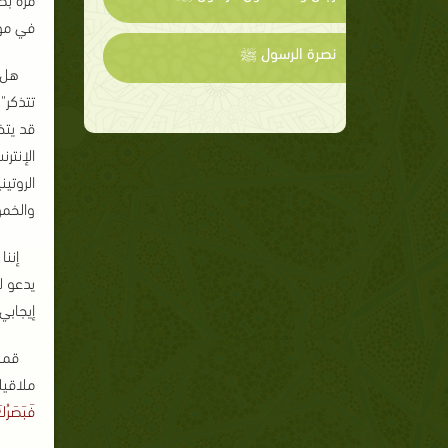
في مو
نصرة الرسول ﷺ
هل خ
تتذكر"
قد يتخ
الإنتر
الروتي
والخمو
إننا
يدعو ل
إيجابي
قمة 
ملاقي
فَبَصَرُكَ