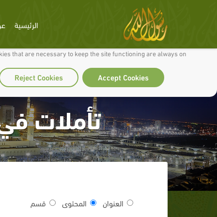
الرئيسية
عن
 to make our site work well for you and so we can continually improve it.
ies that are necessary to keep the site functioning are always on
Reject Cookies
Accept Cookies
تأملات في
العنوان
المحتوى
قسم