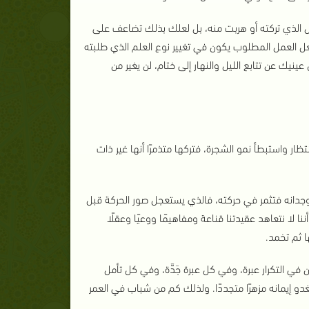
ال الذي تركته أو هربت منه، بل لعلك بذلك تضاعف على
عل العمل المطلوب يكون في تغيير نوع العلم الذي طلبته
نيك عن تتابع الليل والنهار إلى ختام، لن يغير من
ظار واستبطأ نمو الشجرة، فتركها متذمرًا أنها غير ذات
 وجدانه فتثمر في حركته، فالذي يستعجل صور الحركة قبل
نا لا نتعاهد عقيدتنا قناعة ومفاهيمًا ووعيًا وعقلًا
ا ثم تخمد.
ن في التكرار عبرة، وفي كل عبرة جَدَّة، وفي كل تأمل
و إيمانه مزهرًا متجددًا. ولذلك كم من شباب في العمر