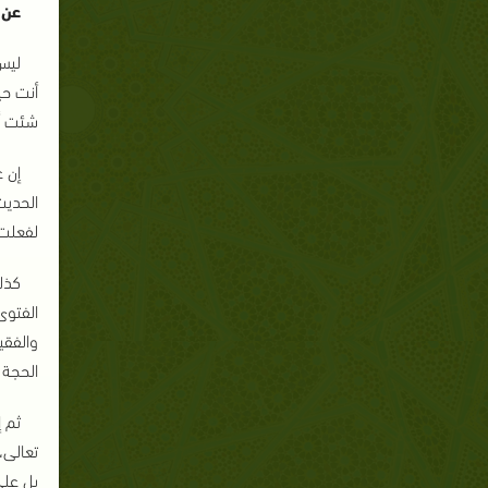
عن 
ليس
أنت حي
شئت أم
إن 
الحديث
لفعلت 
كذل
الفتوى
والفقي
الحجة 
ثم إ
تعالى،
بل على