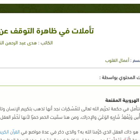
تأملات في ظاهرة التوقف عن
الكاتب : هدى عبد الرحمن الن
سم :
أعمال القلوب
 المحتوي بواسطة :
الهروبية المقنعة
تأمل في حكمة تحرّيم الله تعالى للمُسْكِرات نجد أنها تذهب بتكريم الإنسان وتاجه؛ العق
َّأْسِ وَيُفْقِدُ شَارِبِهِ الوَعْيَ والإدراك، ومن هنا سمّيت الخمر خمرًا لأنها تَخْمُر
 هو ذاك العقل الذي كرّمنا الله به؟ والذي ذكر في عدة مواضع في
القرآن الكري
يغة {
أَفَلَا تَعْقِلُونَ
} وهي صيغة استنكارية لإهمال تشغيل هذه النعمة العظيمة، 