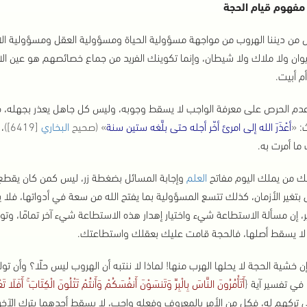
مفهوم قيام الحجة
 من ديننا الهروب من مواجهة مسؤولية الحياة ومسؤولية العقل ومسؤولية الاخت
وان ولا ملاك ولا شيطان، وإنما تكوينك الفريد من جماع خصائصهم هو عين ال
 أبيت.
عدم الحرص على معرفة الواجب لا يسقط وجوبه، وليس كل جاهل يعذر بجهله، ف
:
«
أعْذَرَ الله إلى امرئ أخّر أجله حتى بلَّغه ستين سنة
» (صحيح
البخاري
[6419])
،
ما أمرت به.
ك من يملك اليوم مفاتح
العلم
وإجابة المسائل بضغطة زر، ليس كمن كان يقطع الب
 بتغير الأزمان، كذلك تتسع المسؤولية بما يفتح الله من سعة في أدواتها، فلا 
ر، إن مسألة الاستطاعة شيء واختيار إهدار هذه الاستطاعة شيء آخر تمامًا، و
لا يسقط أصلها، فالحجة قامت عليك بعقلك واستطاعتك.
ن خشية الحجة لا يحلها الهرب منها! لماذا لا ننتبه أن الهروب ليس حلًا؟ وأن ت
 في تفسير آية
{
أَتَأْمُرُونَ النَّاسَ بِالْبِرِّ وَتَنسَوْنَ أَنفُسَكُمْ وَأَنتُمْ تَتْلُونَ الْكِتَابَ ۚ أَفَلَا تَ
 تركهم له، فكل من الأمر بالمعروف وفعله واجب، لا يسقط أحدهما بترك الآ