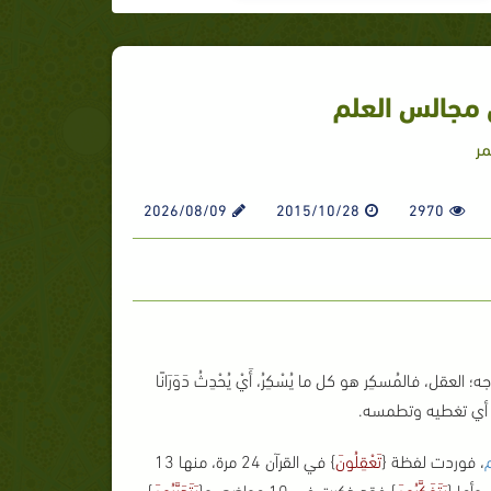
 مجالس العلم
مر
2026/08/09
2015/10/28
2970
ل، فالمُسكِر هو كل ما يُسْكِرُ، أَيْ يُحْدِثُ دَوَرَانًا
 العقل أي تغطيه وتطمسه.
م
، فوردت لفظة {
تَعْقِلُونَ
} في القرآن 24 مرة، منها 13
وأما {
يَتَفَكَّرُونَ
} فقد ذكرت في 10 مواضع، و{
يَتَدَبَّرُونَ
}