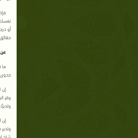
فإذ
نفسك ت
أو درج
حقائق 
عن 
ما ق
جدوى؟
إن
ا
وقر ال
وتدبرً
إن 
وتدبر 
شاخ إي