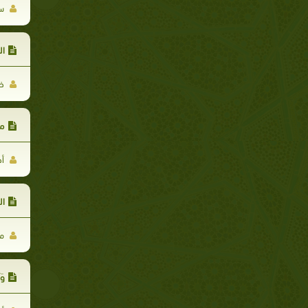
سل
ال
خا
مق
أح
ال
مد
وَ