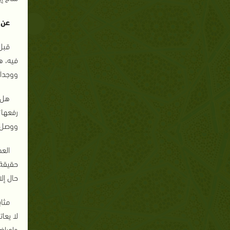
عن 
قبل
فيه، ه
ووجدانً
هل 
رفعها؟
ووصل إ
الع
حقيقة 
حال إلا
مثا
لا يعا
وإعراضن