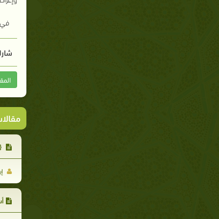
في ا
شارك
المق
مقالا
{ق
إب
أس