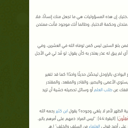
يار، إن هذه المسؤوليات هي ما تجعل منك إنسانًا، فلا
امتحان وحكمة الاختبار، وطالما أنك موجود فأنت ممتحن
من بلغ الستين ليس كمن توفاه الله في العشرين، وفي
 أي لم يبق له عذر يعتذر به كأن يقول: لو مُد لي في الأجل
وادي بالراوحل ليحصّل حديثًا واحدًا! كما قد تتغير
يستوي الأعمى والبصير، والقادر والمقعد، والمقتدر
توقفك عن
طلب العلم
أو وسائل تحصيله خشية أن تزيد
ولية الظهر لأمر لا يلغي وجوده؟ يقول
ابن كثير
رحمه الله
عْقِلُونَ
}
[البقرة:44]: "ليس المراد ذمهم على أمرهم بالبر،
خر على أصح قولي
العلماء
من السلف والخلف" ا.هـ