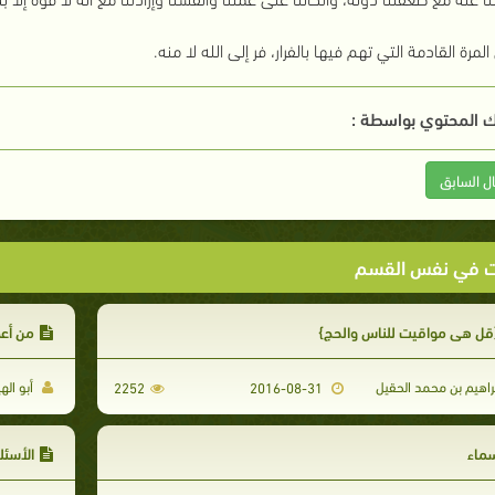
لمرة القادمة التي تهم فيها بالفرار،
فر إلى الله
لا منه.
 المحتوي بواسطة :
ال السابق
ت في نفس القسم
ل هي مواقيت للناس والحج}
من أعم
راهيم بن محمد الحقيل
أبو ال
2252
2016-08-31
ماء
الأسئلة