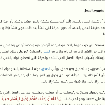
مفهوم العمل
 أن تتعجل العمل بالعلم، تأكد أنك علمت حقيقة وليس فقط عرفت، وأن هذا العل
ذه حقيقة العمل بالعلم، أما صور الحركة التي تنشأ بعد ذلك فهي تنشأ تَبْعًا وان
ا.
سمعت عن دواء مهما بلغت قوته يدوم أثره من مرة واحدة؟ أو عن بقعة في ق
 لابد من النقع: لابد من الدوام ولابد من
الصبر
والمصابرة، ثابر على حلق العلم
يمانك بأسباب الحياة، العمل الذي تنشده والحركة التي تتعجلها تولد بالفعل في 
مل تصديق، ولا تصديق بغير صدق، ورأس
الصدق
دوام الاستعانة بالله ودوام الص
أن الأمر كله بيد الله وأنه هو الذي يحول بين المرء وقلبه أو يهديه من الظلمات إل
 حال إلا بالله، ولا قدرة على تلك النقلة إلا بالله.
برتك وصبرك ودعاؤك وتوسلك لله أن يعينك ويصلحك؛ هذا عين العمل الذي نغفله، 
تبنا على ضعفنا وهو الذي خلقنا
{
يُرِيدُ اللَّهُ أَنْ يُخَفِّفَ عَنْكُمْ وَخُلِقَ الإِنْسَانُ ضَعِيفًا
}
ا عنه مع ضعفننا دونه، واتكالنا على عملنا وأنفسنا وإرادتنا مع أنه لا قوة إلا به