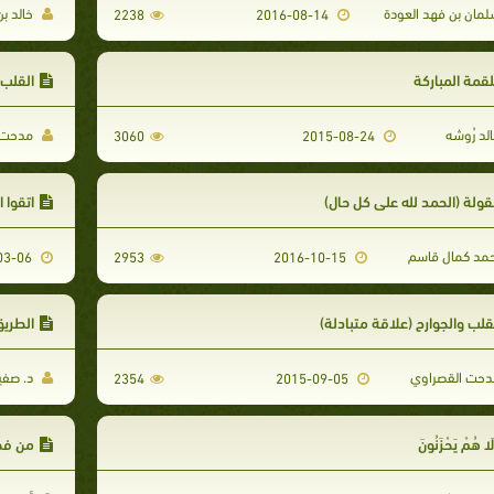
مان بن فهد العودة
خالد بن
2238
2016-08-14
لقمة المباركة
القلب 
لد رُوشه
مدحت ا
3060
2015-08-24
ولة (الحمد لله على كل حال)
اتقوا 
مد كمال قاسم
2016-03-06
2953
2016-10-15
قلب والجوارح (علاقة متبادلة)
الطريق
حت القصراوي
د. صفي
2354
2015-09-05
لَا هُمْ يَحْزَنُونَ
من ‏ف‬