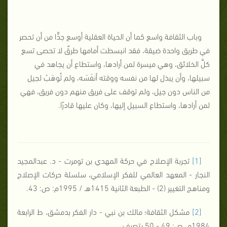
وباب الثقافة واسع كما أن الحياة العقلية أوسع جدًّا من أن تحصر
في طريق واحدة ضيقة، فقد انبسطت أمامها طرقٌ لا تحصى تسع
كلَّ الخلائق، وهي ميسرة لمن أرادها، واستطاع أن يجاهد في
سبيلها، وأن يبذل لها من نفسه ووقته أنفَسَه، ولم تُوهَبْ لجيل
من الناس دون جيل، ولم توقف على فريق منهم دون فريق، فهي
لمن أرادها، واستطاع السبيل إليها، وكان عليها قادرًا.
[1]
تجربة الإصلاح في حركة المهدي بن تومرت - د. عبدالمجيد
النجار - المعهد العالمي للفكر الإسلامي، سلسلة حركات الإصلاح
ومناهج التغيير (2) - الطبعة الثانية 1415هـ / 1995م: ص: 43.
[2]
مشكل الثقافة؛ مالك بن نبي - دار الفكر بدمشق، ط الرابعة
1984م، ص: 49 - 50 بتصرف.