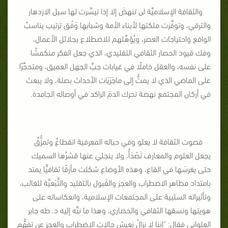
والثقافة الإسلاميَّة لن تنهضَ إلا إذا تيسَّرت لها سبل الازدهار
والترقي، وتوفَّرت ملكتها لأبناء الأمة وشبابها وَفْق ترتيب يناسبُ
الواقع واحتياجات العصر، ويُؤهِّلهم للاضطلاع بجلائل الأعمال،
وفك قيود الحصار الثقافي التقليدي، الذي جعل الفكر منكمشًا
على نفسه، والعقل خاملًا في غيابات جبِّ الجهل العميق، ومتحجِّرًا
على الماضي الذي لا يمتُّ إلى ماجَرَيَات الأحداث بصلة، ولا يبعث
في أركان المجتمع نهضة تحرك الدمَ الراكد في أوصاله الجامدة.
فصوت الثقافة لا يعلو وفي حباله المعرفية انقطاعٌ وتمزُّقٌ
يجعل العلوم والمعارف تَصْدَأُ، ولا ينجلي عنها قشرُها السميك
حتى يغرسَها في القاع، وهذه الأوضاع شكلت مأزقًا ثقافيًّا يمتد
بامتداد مظاهر الاضطراب والعجز والقَبول بالتقليد والتَّبَعيَّة للغالب،
وتأثيراته السلبية على المجتمعات الإسلامية، وانعكاساته على
هويتها ونسقها الثقافي والحضاري، وهذا ما نبَّه إليه د. طه جابر
العلواني فقال: "إننا لا نزالُ نعيش حالات الاضطراب والعجز عن تفهُّم