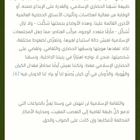
طبيعة نَسَقِنا الحضاري الإسلامي، والقدرة على الإبداع ضمنه، أو
الوقاية من فعالية انعكاسات وتأثيرات الأنساق الحضارية العالمية
الأخرى القائمة علينا، وهذه الأوضاع بجملتها شكَّلت - ولا تزال
تُشكِّل - مأزقًا متعدد الوجوه، مركَّب العناصر؛ مما جعل المجتمعات
الإسلامية تعيش حالة استتباع لغيرها، وتتعرَّض لضغوط مختلفة،
تكاد تفقدها هويتها ونسقَها الحضاري والثقافي، وتقضي على
شخصيتها، فنحن لا نواجه اهتزازًا في بِنيتنا الداخلية، ونسقنا
الحضاري الإسلامي فقط؛ ولكننا نعيش أيضًا مخاطرَ فقدان الكيان
والهُوية، والذَّوبان في أي كيان يُصنَع لنا أو يراد لنا الذوبان فيه"
[6]
.
والثقافة الإسلامية لن تنهض في وسط يَعِجُّ بالصراعات التي
تدفع كلَّ طبقة ثقافية إلى التعصب المقيت، ومحاربة الأفكار
المخالفة لأفكارها وإن كانت على الصواب والحق.