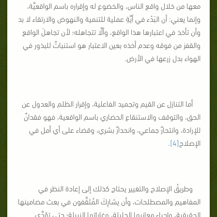
معها من خلال واقع الناس، والخضوع له وإقراره باسم الواقعيَّة،
وإنما يعني: أن البَدْء في أيَّةِ عملية للتنمية والنهوض والارتقاء لا بد
وأن تأخذ في اعتبارها هذا الواقع، وألَّا تتجاهله؛ لأن تجاهلَ الواقع
والقفز من فوقه وعدم أخذه بعين الاعتبار هو استنباتٌ للبذور في
الهواء بدل زرعها في الأرض.
أما التنازل عن القيم وتجميد الفاعلية، وإقرار الظلم والعدول عن
الحق، والتوقف والاستنقاع الحضاري باسم الواقعية، فهو فقدانٌ
للإرادة، وانتحارٌ جماعي، وانحدارٌ بشري، وقضاء على أي أمل في
الإصلاح
[4]
.
وطريقُ الإصلاح والتغيير يحتاج كذلك إلى إعادة النظر في
المفاهيم والمصطلحات، وأن يشارِكَ المُثقَّفون في بعث مضامينها
الحقيقية، وإحياء معانيها الجليلة، وغاياتها النبيلة؛ حتى تؤدِّي