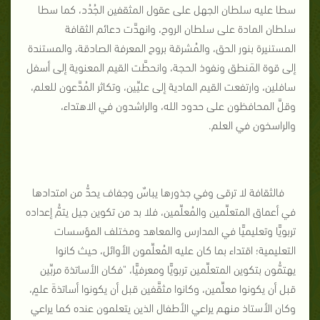
سطا عليه سلطان الجهل على عقول المثقفين الجُدُد، كما سطا
سلطان المادة على سلطان الروح، وانهدَّت دعائم الثقافة
المستنيرة بنور الحق، والمُشرقة بروح المعرفة الصادقة، والمستندة
إلى قوة المَنطق ونفوذ الحجة، وانحطَّت القيم المعنوية إلى أسفل
سافلين، وارتفعت القيم المادية إلى عليِّين، وتكاثر المُدَّعون للعلم،
وقلَّ المحافظون على حدود الله، والراشدون في الاهتداء،
والراسخون في العلم.
فالثقافة لا ترقى وفي جذورها يباسٌ وجفاف يحدُّ من امتدادها
في أعماق المتعلِّمين والمُعلِّمين، فلا بد من تكوين جيل يتمُّ إعداده
تربويًّا وتعليميًّا في المدارس والمعاهد ومختلف المؤسسات
التعليمية؛ اقتداء بما كان عليه المُعلِّمون الأوائل، حيث كانوا
يهتمُّون بتكوين المتعلِّمين تربويًّا ومعرفيًّا، "فكان الأساتذة مربِّين
قبل أن يكونوا معلِّمين، وكانوا مثقَّفين قبل أن يكونوا أساتذةَ علمٍ،
وكان الأستاذ منهم يراعي الأطفال الذين يتعلمون عنده كما يراعي