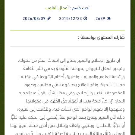
تحت قسم :
أعمال القلوب
2026/08/09
2015/12/23
2689
شارك المحتوي بواسطة :
إن طريق الإصلاح والتغيير يحتاج إلى انبعاث الفكر من خموله،
وتجديدِ العقل للنهوض بمهامه المَنُوطَةِ به في نشر الثقافة
وإشاعة العلوم والمعارف، وتطبيق أحكام الشريعة في مختلف
مجالات الحياة، ونقدِ الواقع بعد فهمه في مظاهره وصوره
المقصودة بالتغيير والإصلاح، وفي هذا الشأن يقولُ عبدالمجيد
النجار: "إن كلَّ حركة تغيير لا تُفهَمُ حقَّ الفَهْم في مقولاتها
ومنهجها إلا بفهم الواقع الذي نشأت فيه، وهَدَفَت إلى تغييره؛
ذلك لأن التغيير يبتدئ بنقد الواقع نقدًا يُفضي إلى الحكم عليه كليًّا
أو جزئيًّا بالبطلان، وينتهي بإلغائه وإحلال صور أخرى محلَّه، فهو بهذا
المعنى يتنزَّل منزلةَ السبب بالنسبة لحركة التغيير، ولا بدَّ من فهم