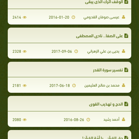
الوقف أثرك الذي يبقى
عيسى صوفان القدومي
2414
2016-01-20
على الصفا.. نادى المصطفى
يحيى بن علي الزهراني
2328
2017-09-06
تفسير سورة القدر
محمد بن صالح العثيمين
2181
2017-06-18
الحج و تهذيب القوى
أحمد رشيد
2080
2016-08-26
حق القرآن.. يا أمّة القرآن!