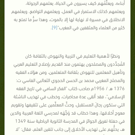
أبناءه، ويعلِّمُهم كيف يسيرون في الحياة، يعلمهم الرجولة،
ويعلمهم كذلك الاستمرار في العمل، ويعلمهم التواضع، ويعلمهم
الانطلاق في مسيرة لا نهاية لها إلا بالموت، وهذا سرُّ ما تمتع به
كثير من العلماء والمثقفين في المغرب"
[9]
.
ونظرًا لأهمية التعليم في التربية والنهوض بالثقافة كان
المُجدِّدون والمصلحون يهتمون منذ القديم بإصلاح التعليم العربي
وتأهيل المعلمين للنهوض بثقافة المتعلمين، ومن هؤلاء الفقيه
والمصلح المغربي محمد بن الحسن الحجوي الثعالبي الفاسي ت:
1376 هـ / 1956م صاحب كتاب "الفكر السامي في تاريخ الفقه
الإسلامي"، فقد ألقى عدة محاضرات، وخطب في تهذيب الناشئة
التي ستكون رجالَ المستقبل، وحثَّ المعلِّمين على تثقيفها وتقويم
معوج أخلاقها، وهذا خطاب قد وَجَّهَه لمدرسي اللغة العربية والدين
في حفلة تفريق الجوائز في المدرسة الثانوية الرباطية سنة 1349
هـ، يحثُّهم على تهذيب الأخلاق إلى جانب تلقين العلم، فقال: "لا