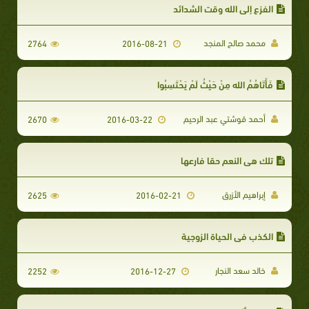
الفزع إلى الله وقت الشدائد
محمد صالح المنجد
2764
2016-08-21
فَأَتَاهُمُ الله مِنْ حَيْثُ لَمْ يَحْتَسِبُوا
أحمد قوشتي عبد الرحيم
2670
2016-03-22
تلك هي النعم حقا فارعها
إبراهيم الأزرق
2625
2016-02-21
الكذب في الحياة الزوجية
خالد سعد النجار
2252
2016-12-27