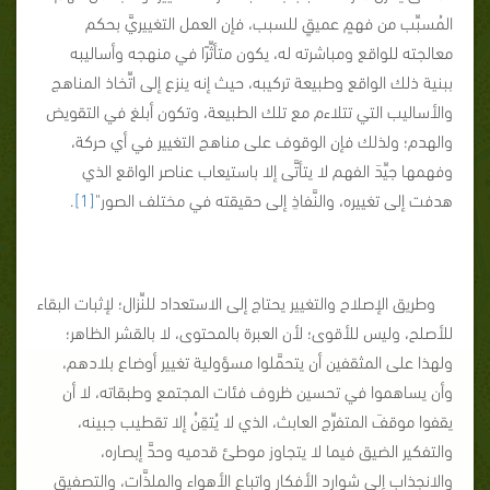
المُسبِّب من فهمٍ عميقٍ للسبب، فإن العمل التغييريَّ بحكم
معالجته للواقع ومباشرته له، يكون متأثِّرًا في منهجه وأساليبه
ببنية ذلك الواقع وطبيعة تركيبه، حيث إنه ينزع إلى اتِّخاذ المناهج
والأساليب التي تتلاءم مع تلك الطبيعة، وتكون أبلغ في التقويض
والهدم؛ ولذلك فإن الوقوف على مناهج التغيير في أي حركة،
وفهمها جيِّدَ الفهم لا يتأتَّى إلا باستيعاب عناصر الواقع الذي
هدفت إلى تغييره، والنَّفاذِ إلى حقيقته في مختلف الصور"
[1]
.
وطريق الإصلاح والتغيير يحتاج إلى الاستعداد للنِّزال؛ لإثبات البقاء
للأصلح، وليس للأقوى؛ لأن العبرة بالمحتوى، لا بالقشر الظاهر؛
ولهذا على المثقفين أن يتحمَّلوا مسؤولية تغيير أوضاع بلادهم،
وأن يساهموا في تحسين ظروف فئات المجتمع وطبقاته، لا أن
يقفوا موقفَ المتفرِّج العابث، الذي لا يُتقِنُ إلا تقطيب جبينه،
والتفكير الضيق فيما لا يتجاوز موطئ قدميه وحدَّ إبصاره،
والانجذاب إلى شوارد الأفكار واتباع الأهواء والملذَّات، والتصفيق