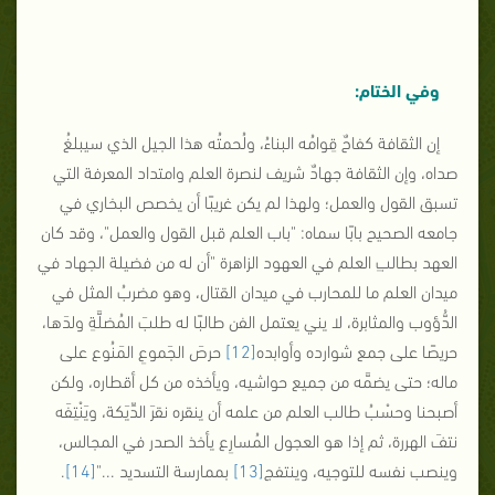
وفي الختام:
إن الثقافة كفاحٌ قِوامُه البناءُ، ولُحمتُه هذا الجيل الذي سيبلغُ
صداه، وإن الثقافة جهادٌ شريف لنصرة العلم وامتداد المعرفة التي
تسبق القول والعمل؛ ولهذا لم يكن غريبًا أن يخصص البخاري في
جامعه الصحيح بابًا سماه: "باب العلم قبل القول والعمل"، وقد كان
العهد بطالبِ العلم في العهود الزاهرة "أن له من فضيلة الجهاد في
ميدان العلم ما للمحارب في ميدان القتال، وهو مضربُ المثل في
الدُّؤوب والمثابرة، لا يني يعتمل الفن طالبًا له طلبَ المُضلَّةِ ولدَها،
حريصًا على جمع شوارده وأوابده
[12]
حرصَ الجَموعِ المَنُوع على
ماله؛ حتى يضمَّه من جميع حواشيه، ويأخذه من كل أقطاره، ولكن
أصبحنا وحسْبُ طالب العلم من علمه أن ينقره نقرَ الدِّيَكة، ويَنْتِفَه
نتفَ الهررة، ثم إذا هو العجول المُسارِع يأخذ الصدر في المجالس،
وينصب نفسه للتوجيه، وينتفج
[13]
بممارسة التسديد ..."
[14]
.