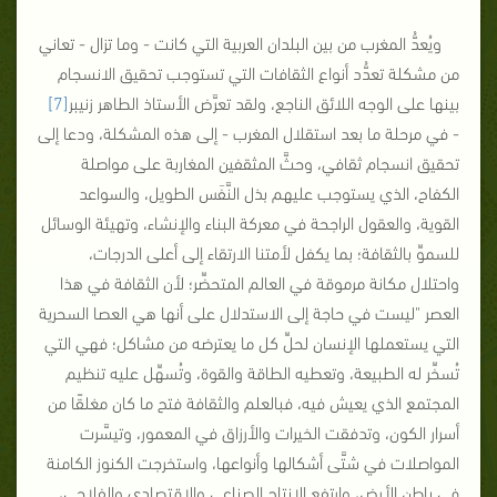
ويُعدُّ المغرب من بين البلدان العربية التي كانت - وما تزال - تعاني
من مشكلة تعدُّد أنواع الثقافات التي تستوجب تحقيق الانسجام
بينها على الوجه اللائق الناجع، ولقد تعرَّض الأستاذ الطاهر زنيبر
[7]
- في مرحلة ما بعد استقلال المغرب - إلى هذه المشكلة، ودعا إلى
تحقيق انسجام ثقافي، وحثَّ المثقفين المغاربة على مواصلة
الكفاح، الذي يستوجب عليهم بذل النَّفَس الطويل، والسواعد
القوية، والعقول الراجحة في معركة البناء والإنشاء، وتهيئة الوسائل
للسموِّ بالثقافة؛ بما يكفل لأمتنا الارتقاء إلى أعلى الدرجات،
واحتلال مكانة مرموقة في العالم المتحضِّر؛ لأن الثقافة في هذا
العصر "ليست في حاجة إلى الاستدلال على أنها هي العصا السحرية
التي يستعملها الإنسان لحلِّ كل ما يعترضه من مشاكل؛ فهي التي
تُسخِّر له الطبيعة، وتعطيه الطاقة والقوة، وتُسهِّل عليه تنظيم
المجتمع الذي يعيش فيه، فبالعلم والثقافة فتح ما كان مغلقًا من
أسرار الكون، وتدفقت الخيرات والأرزاق في المعمور، وتيسَّرت
المواصلات في شتَّى أشكالها وأنواعها، واستخرجت الكنوز الكامنة
في باطن الأرض، وارتفع الإنتاج الصناعي والاقتصادي والفلاحي،