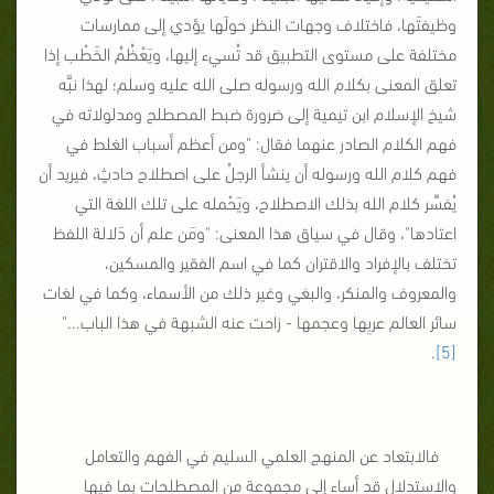
وظيفتَها، فاختلاف وجهات النظر حولَها يؤدي إلى ممارسات
مختلفة على مستوى التطبيق قد تُسيء إليها، ويَعْظُمُ الخَطْب إذا
تعلق المعنى بكلام الله ورسوله صلى الله عليه وسلم؛ لهذا نبَّه
شيخ الإسلام ابن تيمية إلى ضرورة ضبط المصطلح ومدلولاته في
فهم الكلام الصادر عنهما فقال: "ومن أعظم أسباب الغلط في
فهم كلام الله ورسوله أن ينشأ الرجلُ على اصطلاح حادثٍ، فيريد أن
يُفسِّر كلام الله بذلك الاصطلاح، ويَحْمله على تلك اللغة التي
اعتادها"، وقال في سياق هذا المعنى: "ومَن علم أن دَلالة اللفظ
تختلف بالإفراد والاقتران كما في اسم الفقير والمسكين،
والمعروف والمنكر، والبغي وغير ذلك من الأسماء، وكما في لغات
سائر العالم عربِها وعجمها - زاحت عنه الشبهة في هذا الباب..."
.
[5]
فالابتعاد عن المنهج العلمي السليم في الفهم والتعامل
والاستدلال قد أساء إلى مجموعة من المصطلحات بما فيها