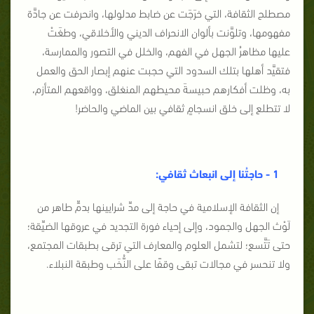
مصطلح الثقافة، التي خرَجَت عن ضابط مدلولها، وانحرفت عن جادَّة
مفهومها، وتلوَّنت بألوان الانحراف الديني والأخلاقي، وطغَتْ
عليها مظاهرُ الجهل في الفهم، والخلل في التصور والممارسة،
فتقيَّد أهلها بتلك السدود التي حجبت عنهم إبصار الحق والعمل
به، وظلت أفكارهم حبيسةَ محيطهم المنغلق، وواقعهم المتأزم،
لا تتطلع إلى خلق انسجامٍ ثقافي بين الماضي والحاضر!
1 - حاجتُنا إلى انبعاث ثقافي:
إن الثقافة الإسلامية في حاجة إلى مدِّ شرايينها بدمٍّ طاهر من
لَوْث الجهل والجمود، وإلى إحياء فورة التجديد في عروقها الضيِّقة؛
حتى تَتَّسع؛ لتشمل العلوم والمعارف التي ترقى بطبقات المجتمع،
ولا تنحسر في مجالات تبقى وقفًا على النُّخَب وطبقة النبلاء.