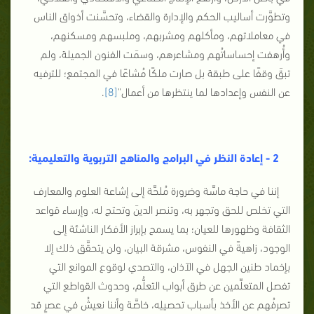
وتطوَّرت أساليب الحكم والإدارة والقضاء، وتحسَّنت أذواق الناس
في معاملاتهم، ومأكلهم ومشربهم، وملبسهم ومسكنهم،
وأُرهفت إحساساتُهم ومشاعرهم، وسمَت الفنون الجميلة، ولم
تبقَ وقفًا على طبقة بل صارت ملكًا مُشاعًا في المجتمع؛ للترفيه
عن النفس وإعدادها لما ينتظرها من أعمال"
[8]
.
2 - إعادة النظر في البرامج والمناهج التربوية والتعليمية:
إننا في حاجة ماسَّة وضرورة مُلحَّة إلى إشاعة العلوم والمعارف
التي تخلص للحق وتجهر به، وتنصر الدينَ وتحتج له، وإرساء قواعد
الثقافة وظهورها للعيان؛ بما يسمح بإبراز الأفكار الناشئة إلى
الوجود، زاهيةً في النفوس، مشرقة البيان، ولن يتحقَّق ذلك إلا
بإخماد طنين الجهل في الآذان، والتصدي لوقوع الموانع التي
تفصل المتعلِّمين عن طرق أبواب التعلُّم، وحدوث القواطع التي
تصرفُهم عن الأخذ بأسباب تحصيلِه، خاصَّة وأننا نعيشُ في عصرٍ قد