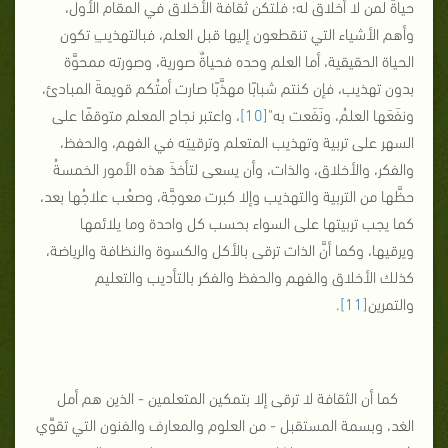
حياةَ لمن لا أخلاق له؛ فلتكن ثقافة الأخلاق في المقام الأول،
وأهم الأشياء التي تنقطعون إليها قبل العلم، فبالتهذيبِ تكون
الحياة الحقيقية، أما العلم وحده فحياةٌ صورية، وصورته ممحوَّة
بدون تهذيب، فإن كنتم شبابًا مهذَّبًا صارت أمتُكم قويمةَ المبادئ،
ونفَعَها العلمُ، ونَفَعت به"
[10]
، واعتبر نجاح المعلم متوقفًا على
السهر على تربية وتهذيب المتعلم وترقيتِه في الفهم، والحفظ،
والفكر، والأخلاق، والذات، وأن يسعى لتأخذَ هذه الأمور الخمسةُ
حظَّها من التربية والتهذيب وإلا كبرت معوجَّة، وصعُب علاجُها بعد،
كما يجب تربيتها على السواء بحسب كل واحدة وما يلائمها
ويرقيها، وكما أنَّ الذات ترقى بالأكل والكسوة والنظافة والرياضة،
كذلك الأخلاق والفهم والحفظ والفكر بالتأديب والتعليم
والتمرين
[11]
.
كما أن الثقافة لا ترقى إلا بتمكين المتعلمين - الذين هم أمل
الغد، وبسمة المستقبل - من العلوم والمعارف والفنون التي تقوِّي