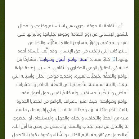
لأن الثقافة بلا موقف جريء هي استسلام وخنوع، وانفصال
للشعور الإنساني عن روح الثقافة وجوهر تجلياتها وتأثيراتها على
الفرد والمجتمع، وإقرارٌ بمساوئ الواقع المتأزِّم، والرضا عن
الانتهاكات التي ترتكب في حق الإنسان، وقد ألَّف الأستاذ أحمد
بوعود
[3]
كتابًا سماه: "
فقه الواقع: أصول وضوابط
"، مشاركًا من
خلاله في تحقيق الوعي الحضاري والثقافي، كسبيل لإعادة قراءة
الواقع والتفقُّه بكيفيَّات تغييره، وتحديد مواطن الخلل وأسبابه التي
لَحِقت بالأمة المسلمة، فأقعدتها عن التفقُّه بالحاضر واستشراف
الماضي والتبصُّر بالمستقبل، وله كلامٌ نفيس حول أصول فقه
الواقع وضوابطه، حيث اعتبر الاعترافَ بالواقع من القضايا الجديرة
بلفت النظر والتنبه لها، وهذا الاعتراف لا يعني إقرارَه على ما هو
عليه من الخطأ والتخلف، والظلم والجهل، والاستبداد، أو الخضوع
له والتنازل عن قيم الكتاب والسنة، والافتتان عن بعض ما أنزلَ الله،
أو العدول عن تقويمه بقيم الكتاب والسُّنة، وتحريف كيفية التعامل