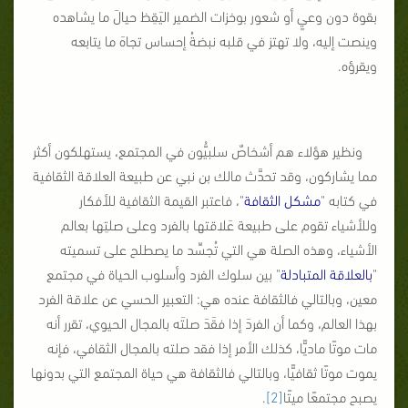
بقوة دون وعيٍ أو شعور بوخزات الضمير اليَقِظ حيالَ ما يشاهده
وينصت إليه، ولا تهتز في قلبه نبضةُ إحساس تجاهَ ما يتابعه
ويقرؤه.
ونظير هؤلاء هم أشخاصٌ سلبيُّون في المجتمع، يستهلكون أكثر
مما يشاركون، وقد تحدَّث مالك بن نبي عن طبيعة العلاقة الثقافية
في كتابه "
مشكل الثقافة
"، فاعتبر القيمة الثقافية للأفكار
وللأشياء تقوم على طبيعة عَلاقتها بالفرد وعلى صلتِها بعالم
الأشياء، وهذه الصلة هي التي تُجسِّد ما يصطلح على تسميته
"
بالعلاقة المتبادلة
" بين سلوك الفرد وأسلوب الحياة في مجتمع
معين، وبالتالي فالثقافة عنده هي: التعبير الحسي عن علاقة الفرد
بهذا العالم، وكما أن الفردَ إذا فقَدَ صلتَه بالمجال الحيوي، تقرر أنه
مات موتًا ماديًّا، كذلك الأمر إذا فقد صلته بالمجال الثقافي، فإنه
يموت موتًا ثقافيًّا، وبالتالي فالثقافة هي حياة المجتمع التي بدونها
يصبح مجتمعًا ميتًا
[2]
.