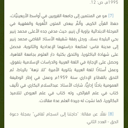
1995م، ص: 12.
[7]
هو
من المنتمين إلى جامعة القرويين في أواسط الأربعينيَّات،
حفظ القرآن الكريم، وألمَّ ببعض المتون اللُّغوية والفقهية في
المرحلة الابتدائية بزاوية آل زنيبر، حيث مدفن جده الأعلى محمد زنيبر
بحي البليدة بسلا، ورحل رفقة شقيقه الأستاذ القاضي محمد زنيبر
إلى مدينة فاس؛ لمتابعة دراستهما الإعدادية والثانوية، فحصل
على شهادة الباكلوريا، والتحق بكلية دار العلوم بجامعة القاهرة،
وحصل على الإجازة في اللغة العربية والدراسات الإسلامية بتفوق،
وعمل أستاذًا للغة العربية بثانوية الأميرة "للا نزهة" بالرباط، ثم
التحق بالقطاع الإداري سنة 1959م وعمل في إطار الوظيفة
العمومية باحثًا إداريًّا، شارك الأستاذ عبدالسلام البكاري في تأليف
كتاب في علم الفرائض، وله كتاب في علم العروض لتلاميذ
البكالوريا، كما نشرت له جريدة العلم عدة مقالات.
[8]
نقلًا عن مقالة: "حاجتنا إلى انسجام ثقافي" بمجلة دعوة
الحق - العدد الثاني.