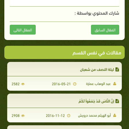
شارك المحتوي بواسطة :
المقال السابق
المقال التالى
مقالات في نفس القسم
ليلة النصف من شعبان
عبد الوهاب عمارة
2582
2016-05-21
إِنَّ النَّاسَ قَدْ جَمَعُواْ لَكُمْ
أبو الهيثم محمد درويش
2908
2016-11-12