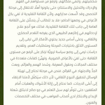
شخصيتهم، وتنمي ملكاتهم، وترفع من مستواهم في الفهم
والإدراك والتحليل والاستنتاج؛ حتى يكونوا أهلًا للانتقال إلى مرحلة
التخصص وقد اتَّسعت مداركهم، ولأن الثقافة التقليدية لا تفي بكل
الأغراض في وضعها الحاضر؛ فلا بد للطالب أن يتحصَّل على الثقافة
العامة إلى جانب تلك الثقافة التقليدية، فذلك هو أنجع علاج
لإدخالهم في إطارهم الطبيعي الذي يفرضه التقدم الحضاري
والثقافي، وعلى أساس جديد يحتوي الأفكار التي ترقى إلى
المستوى اللائق باحتياجات المرحلة ومتطلبات العصر، وتقديم
دراسات ترمي إلى وضع سياسة تربويَّة ترتكز على الرفع من مستوى
الثقافة؛ حتى تفيَ بالأغراض الضرورية، وتهيِّئ كفاءات متعددة في
مختلف المجالات وحقول المعرفة، وشحذ الهمم والعزائم، وبعث
الجدِّ والاجتهاد في القرائح، فنحن في مرحلة تحتاج إلى تهيئة
الوسائل لتحقيق النبوغ الثقافي؛ لأن ذلك سيَكفُل لأمتنا الارتقاء
إلى أعلى الدرجات، كما نحتاج إلى إزالة الأشواك والعقبات أمام
المثقفين؛ حتى تتوفَّر لهم سبل التعلم في جو صالح لانبثاق شعلة
الإبداع والابتكار لدى أصحاب المواهب في مختلف التخصصات
والفنون.