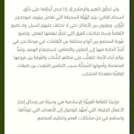
ولن تحقِّق التغيير والإصلاح إلا إذا حرص أبناؤها على خَلْق
انسجام ثقافي؛ يزيح الهُوَّة السحيقة التي تفصل بينهم؛ فيوحدون
الرُّؤى، ويقربون بين الأفكار؛ حتى لا تختلفَ عليهم السبل، ولا تضيع
الثقافةُ وسط تجاذبات الفرق التي تتنكَّر لبعضها البعض، وتضيع
هُوية المجتمع بين أنواع مختلفة من الثقافات، في مرحلة نحن في
أشدِّ الحاجة فيها إلى التعاون والتضامن؛ لاستجماع الهمم، وشدِّ
عزائم أبناء الأمة؛ للتغلُّب على مظاهر الشَّتات والفُرقة بين فروعها
المنفصلة وأصولها المُجتَثَّة بسبب التنافس المَقِيت بين طبقات
ثقافيَّة متعددة المشارب.
فإحياءُ الثقافة العربيَّة الإسلامية هي وسيلة من وسائل إنجاز
الأعمال الجليلة، التي تُمهِّد للوصول إلى الأهداف التي نتوخَّاها،
وتساهم في حل مشكلات العصر وتنظيم المجتمع.