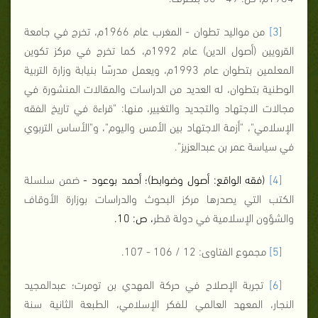
[3]
من مواليد تطوان - المغرب عام 1966م، تخرج في جامعة
القرويين (أصول الدين) عام 1992م، كما تخرج في مركز تكوين
المعلمين بتطوان عام 1993م، ويعمل مدرسًا بنيابة وزارة التربية
الوطنية بتطوان، له العديد من الدراسات والمقالات المنشورة في
مجالات الاجتهاد والتجديد والتغيير، منها: "قراءة في تاريخ الفقه
الإسلامي"، "أزمة الاجتهاد بين الأمس واليوم"، و"الأساس التربوي
في سياسة عمر بن عبدالعزيز".
[4]
(فقه الواقع: أصول وضوابط)؛ أحمد بوعود -
ضمن سلسلة
الكتب التي يصدرها مركز البحوث والدراسات بوزارة الأوقاف
والشؤون الإسلامية في دولة قطر
، ص: 10.
[5]
مجموع الفتاوى: 12 / 106 - 107.
[6]
تجربة الإصلاح في حركة المهدي بن تومرت؛ عبدالمجيد
النجار، المعهد العالمي للفكر الإسلامي، الطبعة الثانية سنة