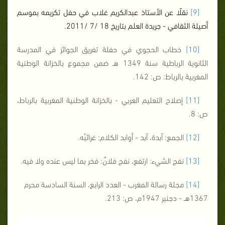
[9]
نقلًا عن الأستاذ عبدالكريم غلاب في حفل تكريمه بموسم
أصيلة الثقافي - جريدة العلم بتاريخ 18 /7 /2011.
[10]
خطاب الحجوي في حفلة تفريق الجوائز في المدرسة
الثانوية الرباطية سنة 1349 هـ ضمن مجموع بالخزانة الوطنية
المغربية بالرباط: ص: 142.
[11]
إصلاح التعليم العربي - بالخزانة الوطنية المغربية بالرباط،
ص: 8.
[12]
الجمع: آبدة، آبد - أوابد الكلام: غرائبُه.
[13]
نفج الشيء: ارتفع، نفج فلانٌ: فخر بما ليس عنده ولا فيه.
[14]
مجلة رسالة المغرب - العدد الرابع، السنة السادسة محرم
1367هـ - دجنبر 1947م، ص: 213.