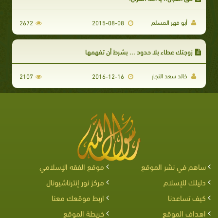
أبو فهر المسلم
2672
2015-08-08
زوجتك عطاء بلا حدود ... بشرط أن تفهمها
خالد سعد النجار
2107
2016-12-16
ساهم في نشر الموقع
موقع الفقه الإسلامي
دليلك للإسلام
مركز نور إنترناشيونال
كيف تساعدنا
اربط موقعك معنا
اهداف الموقع
خريطة الموقع